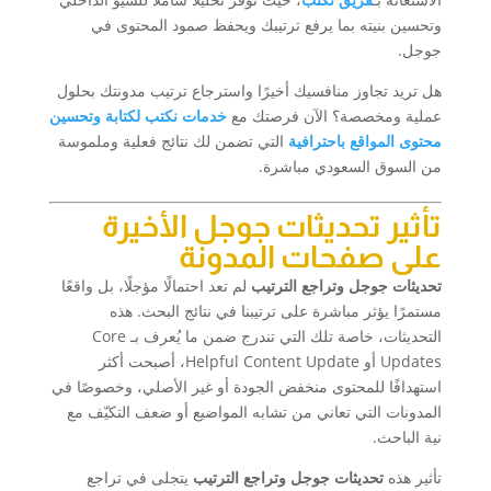
وتحسين بنيته بما يرفع ترتيبك ويحفظ صمود المحتوى في
جوجل.
هل تريد تجاوز منافسيك أخيرًا واسترجاع ترتيب مدونتك بحلول
عملية ومخصصة؟ الآن فرصتك مع
خدمات نكتب لكتابة وتحسين
محتوى المواقع باحترافية
التي تضمن لك نتائج فعلية وملموسة
من السوق السعودي مباشرة.
تأثير تحديثات جوجل الأخيرة
على صفحات المدونة
تحديثات جوجل وتراجع الترتيب
لم تعد احتمالًا مؤجلًا، بل واقعًا
مستمرًا يؤثر مباشرة على ترتيبنا في نتائج البحث. هذه
التحديثات، خاصة تلك التي تندرج ضمن ما يُعرف بـ Core
Updates أو Helpful Content Update، أصبحت أكثر
استهدافًا للمحتوى منخفض الجودة أو غير الأصلي، وخصوصًا في
المدونات التي تعاني من تشابه المواضيع أو ضعف التكيّف مع
نية الباحث.
تأثير هذه
تحديثات جوجل وتراجع الترتيب
يتجلى في تراجع