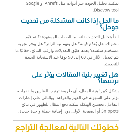
يمكنك تحليل الجودة عبر أدوات مثل Ahrefs أو Google
Disavow tool.
ما الحل إذا كانت المشكلة من تحديث
جوجل؟
ابدأ بتحليل التحديث ذاته، ما الصفات المستهدفة؟ ثم قيّم
محتواك: هل يُقدّم قيمة؟ هل يفهم نية الزائر؟ هل يوفر تجربة
مستخدم سلسة؟ بعدها طبّق التعديلات وارقب النتائج، فغالبًا ما
يتم تعديل الآثار في 60 إلى 90 يومًا عند الاستجابة الجيدة
للتحديث.
هل تغيير بنية المقالات يؤثر على
ترتيبها؟
بشكل كبير! بنية المقال، أي طريقة ترتيب العناوين والفقرات،
تؤثر على السهولة في الفهم والقراءة، وبالتالي على إشارات
التفاعل. تحسين الهيكلة يمكنه دفع المقال للظهور في نتائج
Snippets أو الصفحة الأولى دون إضافة جملة واحدة جديدة.
خطوتك التالية لمعالجة التراجع