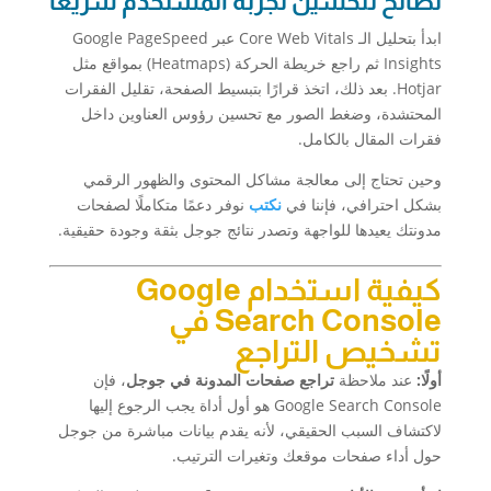
نصائح لتحسين تجربة المستخدم سريعًا
ابدأ بتحليل الـ Core Web Vitals عبر Google PageSpeed
Insights ثم راجع خريطة الحركة (Heatmaps) بمواقع مثل
Hotjar. بعد ذلك، اتخذ قرارًا بتبسيط الصفحة، تقليل الفقرات
المحتشدة، وضغط الصور مع تحسين رؤوس العناوين داخل
فقرات المقال بالكامل.
وحين تحتاج إلى معالجة مشاكل المحتوى والظهور الرقمي
بشكل احترافي، فإننا في
نكتب
نوفر دعمًا متكاملًا لصفحات
مدونتك يعيدها للواجهة وتصدر نتائج جوجل بثقة وجودة حقيقية.
كيفية استخدام Google
Search Console في
تشخيص التراجع
أولًا:
عند ملاحظة
تراجع صفحات المدونة في جوجل
، فإن
Google Search Console هو أول أداة يجب الرجوع إليها
لاكتشاف السبب الحقيقي، لأنه يقدم بيانات مباشرة من جوجل
حول أداء صفحات موقعك وتغيرات الترتيب.