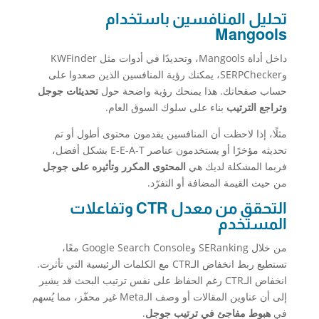
تحليل المنافسين باستخدام
Mangools
داخل أداة Mangools، وتحديدًا في أدوات مثل KWFinder
وSERPChecker، يمكنك رؤية المنافسين الذين صعدوا على
حساب صفحاتك. هذا يمنحك رؤية واضحة حول
تحديثات جوجل
وتراجع الترتيب
بناء على سلوك السوق العام.
مثلًا، إذا لاحظت أن المنافسين يقدمون محتوى أطول أو تم
تحديثه مؤخرًا أو يستخدمون عناصر E-E-A-T بشكل أفضل،
فربما المشكلة لديك هي
المحتوى المكرر وتأثيره على جوجل
من حيث القيمة المضافة أو التفرّد.
التحقق من معدل CTR وتفاعلات
المستخدم
من خلال SERanking وGoogle Search Console معًا،
تستطيع ربط انخفاض الـCTR مع الكلمات الرئيسية التي تأثرت.
انخفاض الـCTR رغم الحفاظ على نفس ترتيب البحث قد يشير
إلى أن عناوين المقالات أو وصف الـMeta غير محفّز، مما يُسهم
في
هبوط مفاجئ في ترتيب جوجل
.