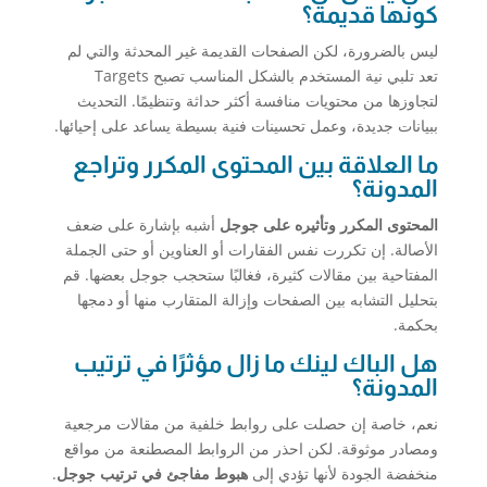
كونها قديمة؟
ليس بالضرورة، لكن الصفحات القديمة غير المحدثة والتي لم
تعد تلبي نية المستخدم بالشكل المناسب تصبح Targets
لتجاوزها من محتويات منافسة أكثر حداثة وتنظيمًا. التحديث
ببيانات جديدة، وعمل تحسينات فنية بسيطة يساعد على إحيائها.
ما العلاقة بين المحتوى المكرر وتراجع
المدونة؟
المحتوى المكرر وتأثيره على جوجل
أشبه بإشارة على ضعف
الأصالة. إن تكررت نفس الفقارات أو العناوين أو حتى الجملة
المفتاحية بين مقالات كثيرة، فغالبًا ستحجب جوجل بعضها. قم
بتحليل التشابه بين الصفحات وإزالة المتقارب منها أو دمجها
بحكمة.
هل الباك لينك ما زال مؤثرًا في ترتيب
المدونة؟
نعم، خاصة إن حصلت على روابط خلفية من مقالات مرجعية
ومصادر موثوقة. لكن احذر من الروابط المصطنعة من مواقع
منخفضة الجودة لأنها تؤدي إلى
هبوط مفاجئ في ترتيب جوجل
.