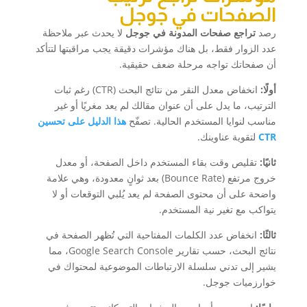
الصفحات في جوجل
رصد
تراجع صفحات المدونة في جوجل
لا يحدث عبر ملاحظة
عدد الزوار فقط، بل هناك مؤشرات دقيقة يجب مراقبتها لتتأكد
أن صفحاتك تواجه مرحلة ضعف حقيقية.
أولًا:
انخفاض معدل النقر من نتائج البحث (CTR) رغم ثبات
الترتيب، ما يدل على أن عنوان مقالك لم يعد مغريًا أو غير
مناسب لنوايا المستخدم الحالية. تصفّح
هذا الدليل على تحسين
CTR
لتقوية عناوينك.
ثانيًا:
تقليص وقت بقاء المستخدم داخل الصفحة، أو معدل
خروج مرتفع (Bounce Rate) بعد ثوانٍ معدودة، وهي علامة
واضحة على أن محتوى الصفحة لم يعد يُلبي التوقعات أو لا
يتواكب مع تغير نية المستخدم.
ثالثًا:
انخفاض عدد الكلمات المفتاحية التي تُظهر الصفحة في
نتائج البحث، حسب تقارير Google Search Console، مما
يشير إلى تدني سلسلة الارتباطات الموضوعية لمحتواك في
خوارزميات جوجل.