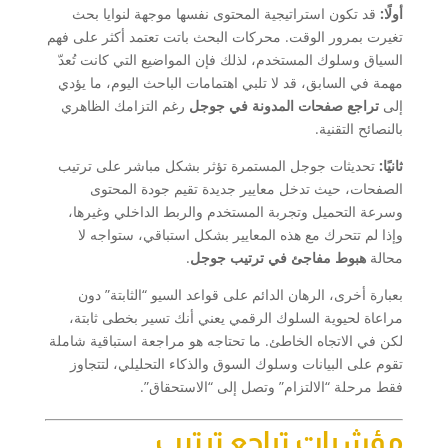
أولًا:
قد تكون استراتيجية المحتوى نفسها موجهة لنوايا بحث
تغيرت بمرور الوقت. محركات البحث باتت تعتمد أكثر على فهم
السياق وسلوك المستخدم، لذلك فإن المواضيع التي كانت تُعدّ
مهمة في السابق، قد لا تلبي اهتمامات الباحث اليوم، ما يؤدي
إلى
تراجع صفحات المدونة في جوجل
رغم التزامك الظاهري
بالنصائح التقنية.
ثانيًا:
تحديثات جوجل المستمرة تؤثر بشكل مباشر على ترتيب
الصفحات، حيث تدخل معايير جديدة تقيم جودة المحتوى
وسرعة التحميل وتجربة المستخدم والربط الداخلي وغيرها،
وإذا لم تتحرك مع هذه المعايير بشكل استباقي، ستواجه لا
محالة
هبوط مفاجئ في ترتيب جوجل
.
بعبارة أخرى، الرهان الدائم على قواعد السيو “الثابتة” دون
مراعاة لحيوية السلوك الرقمي يعني أنك تسير بخطى ثابتة،
لكن في الاتجاه الخاطئ. ما تحتاجه هو مراجعة استباقية شاملة
تقوم على البيانات وسلوك السوق والذكاء التحليلي، لتتجاوز
فقط مرحلة “الالتزام” وتصل إلى “الاستحقاق”.
مؤشرات تراجع ترتيب