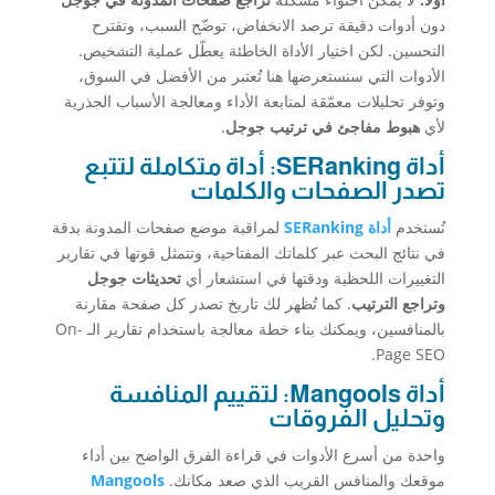
دون أدوات دقيقة ترصد الانخفاض، توضّح السبب، وتقترح
التحسين. لكن اختيار الأداة الخاطئة يعطّل عملية التشخيص.
الأدوات التي سنستعرضها هنا تُعتبر من الأفضل في السوق،
وتوفر تحليلات معمّقة لمتابعة الأداء ومعالجة الأسباب الجذرية
لأي
هبوط مفاجئ في ترتيب جوجل
.
أداة SERanking: أداة متكاملة لتتبع
تصدر الصفحات والكلمات
تُستخدم
أداة SERanking
لمراقبة موضع صفحات المدونة بدقة
في نتائج البحث عبر كلماتك المفتاحية، وتتمثل قوتها في تقارير
التغييرات اللحظية ودقتها في استشعار أي
تحديثات جوجل
وتراجع الترتيب
. كما تُظهر لك تاريخ تصدر كل صفحة مقارنة
بالمنافسين، ويمكنك بناء خطة معالجة باستخدام تقارير الـ On-
Page SEO.
أداة Mangools: لتقييم المنافسة
وتحليل الفروقات
واحدة من أسرع الأدوات في قراءة الفرق الواضح بين أداء
موقعك والمنافس القريب الذي صعد مكانك.
Mangools