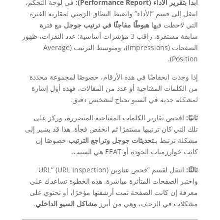
ابدأ بتقرير الأداء (Performance Report):
في لوحة التحكم،
انتقل إلى قسم “الأداء” واضبط النطاق الزمني لمقارنة الفترة
التي لاحظت فيها
هبوطًا مفاجئًا في ترتيب جوجل
مع فترة
سابقة مستقرة. راقب 3 مؤشرات أساسية: عدد النقرات، ظهور
الصفحات (Impressions)، ومتوسط الترتيب (Average
Position).
إذا وجدت انخفاضًا في هذه الأرقام، خصوصًا لمجموعة محددة
من الكلمات المفتاحية أو عدد من المقالات، فهذه أول إشارة
لمشكلة جدية في السيو تحتاج لتشخيص دقيق.
ثانيًا:
افحص تقارير الكلمات المفتاحية المتضررة، وركز على
تلك التي كان ترتيبها مستقرًا ثم انخفض فجأة. هذا قد يشير إلى
مشكلة ترتبط بـ
تحديثات جوجل وتراجع الترتيب
خصوصًا إن
كانت خوارزميات الجودة أو EEAT هي السبب.
ثالثًا:
انتقل لقسم “فحص عناوين URL” (URL Inspection)
واختبر الصفحات المتأثرة مباشرة. هذه الخطوة تساعدك على
معرفة إن كانت الصفحة تمت أرشفتها مؤخرًا، أو تحتوي على
مشكلات في الزحف، وهي من أبرز
مشاكل السيو الداخلي
.