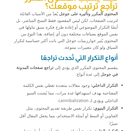
تراجع ترتيب موقعك؟
المحتوى المكرر وتأثيره على جوجل
يُعدّ من الأسباب القاتلة
لترتيب الصفحات. لكن ليس المقصود فقط النسخ المباشر، بل
أيضًا التكرار الموضوعي أو إعادة طرح فكرة سبق تناولها في
نفس الموقع بصياغات مختلفة دون أي إضافة. هذا النوع من
المحتوى يُثير خوارزميات جوجل التي باتت أكثر حساسية لتكرار
السياق ولو كان بتعبيرات متنوعة.
أنواع التكرار التي تُحدث تراجعًا
ينقسم المحتوى المكرر الذي يؤدي إلى
تراجع صفحات المدونة
في جوجل
إلى عدة أنواع:
التكرار الداخلي:
وجود مقالات متعددة تغطي نفس الكلمة
المفتاحية بهدف استهدافها عدة مرات، مما يُشتت السيو
الداخلي ويؤدي لـ cannibalization.
التكرار البنيوي:
تكرار نفس طريقة تقديم المحتوى، مثل
العناوين أو النمط أو أمثلة الاستخدام، مما يجعل المقال أقل
تميزًا.
التكرار الخارجي:
نسخ أجزاء من مواقع أخرى، أو استخدام