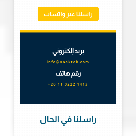
راسلنا عبر واتساب
بريد إلكتروني
info@naaktob.com
رقم هاتف
+20 11 0222 1413
راسلنا في الحال