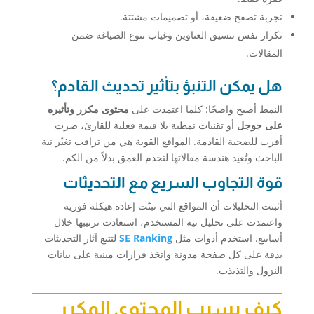
تجربة تصفح ضعيفة، أو تصميمات مشتتة.
تكرار نفس تنسيق العناوين وغياب تنوع الصياغة ضمن
المقالات.
هل يمكن التنبؤ بتأثير تحديث القادم؟
النمط أصبح واضحًا: كلما اعتمدت على
محتوى مكرر وتأثيره
على جوجل
أو تقنيات نمطية بلا قيمة فعلية للقارئ، صرت
أقرب للضحية القادمة. المواقع القوية هي من تراقب تغيّر نية
الباحث وتُعيد هندسة مقالاتها لتخدم العمق بدلاً من الكم.
قوة التجاوب السريع مع التحديثات
أثبتت التحليلات أن المواقع التي تبنّت إعادة هيكلة فورية
واعتمدت على تحليل نية المستخدم، استعادت ترتيبها خلال
أسابيع. استخدم أدوات مثل
SE Ranking
لتتبع آثار التحديثات
بدقة على كل صفحة مدونة واتخذ قرارات مبنية على بيانات
النزول والتذبذب.
كيف يسبب المحتوى المكرر