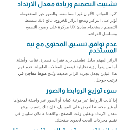
تشتيت التصميم وزيادة معدل الارتداد
كثرة القوائم، الألوان غير المتناسقة، والصور غير المضغوطة
تُؤثر على التركيز وتدفع الزائر للخروج. عالج ذلك بتبسيط
التصميم باستخدام مبادئ UX مركزة على وضوح التصفح
وتسلسل القراءة.
عدم توافق تنسيق المحتوى مع نية
المستخدم
الزائر المهتم بدليل تطبيقي يريد فقرات قصيرة، نقاط، وأمثلة.
أما من يقرأ رؤية تحليلية فيفضل المقالات الطويلة. عدم فهم
هذا التباين يجعل تجربة الزائر ضعيفة ويُنتج
هبوط مفاجئ في
ترتيب جوجل
.
سوء توزيع الروابط والصور
إذا كانت الروابط غير مرئية كفاية أو الصور غير واصفة لمحتواها
أو غير محسنة للعرض على الموبايل، فإن ذلك يتسبب برفع
معدل الارتداد وتقليل وقت التصفح، وكلاهما عاملان سلبيان في
تقييم محركات البحث لجدوى صفحتك.