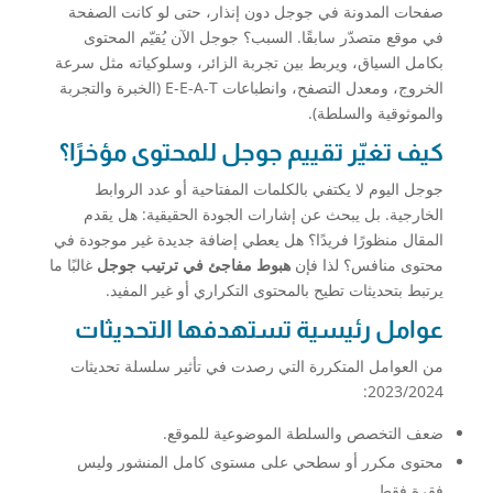
صفحات المدونة في جوجل دون إنذار، حتى لو كانت الصفحة
في موقع متصدّر سابقًا. السبب؟ جوجل الآن يُقيّم المحتوى
بكامل السياق، ويربط بين تجربة الزائر، وسلوكياته مثل سرعة
الخروج، ومعدل التصفح، وانطباعات E-E-A-T (الخبرة والتجربة
والموثوقية والسلطة).
كيف تغيّر تقييم جوجل للمحتوى مؤخرًا؟
جوجل اليوم لا يكتفي بالكلمات المفتاحية أو عدد الروابط
الخارجية. بل يبحث عن إشارات الجودة الحقيقية: هل يقدم
المقال منظورًا فريدًا؟ هل يعطي إضافة جديدة غير موجودة في
محتوى منافس؟ لذا فإن
هبوط مفاجئ في ترتيب جوجل
غالبًا ما
يرتبط بتحديثات تطيح بالمحتوى التكراري أو غير المفيد.
عوامل رئيسية تستهدفها التحديثات
من العوامل المتكررة التي رصدت في تأثير سلسلة تحديثات
2023/2024:
ضعف التخصص والسلطة الموضوعية للموقع.
محتوى مكرر أو سطحي على مستوى كامل المنشور وليس
فقرة فقط.