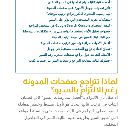
أخطاء فنية غالبًا ما يتم تجاهلها في السيو الداخلي
تأثير تحديثات جوجل الأخيرة على صفحات المدونة
كيف يسبب المحتوى المكرر تراجع ترتيب موقعك؟
مشكلات تجربة المستخدم التي تؤثر على السيو
كيفية استخدام Google Search Console في تشخيص التراجع
خطوات تحليل الأداء باستخدام أدوات مثل SERanking وMangools
دور الباك لينك السيئ في هبوط ترتيب المدونة
أفضل الأدوات لمراقبة وتحسين ترتيب صفحات المدونة
نصائح لتفادي تراجع الصفحات مستقبلًا في جوجل
الأسئلة الشائعة حول تراجع صفحات المدونة رغم السيو
خطوتك التالية لمعالجة التراجع واستعادة النمو عبر خدمات نكتب
لماذا تتراجع صفحات المدونة
رغم الالتزام بالسيو؟
الاعتقاد بأن الالتزام بـ”أفضل ممارسات السيو” كافٍ لضمان
الثبات في ترتيب نتائج البحث هو تأويل مبسط وخطير لمعادلة
السيو الفعلي. التراجع في الرتب يحدث حتى بالنسبة للمواقع
التي تُطبق السيو بطريقة تقنية مثالية. السر في التفاصيل
المخفية.