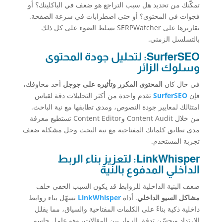
تمكّنك من تحديد هل سبب التراجع هو ضعف في الباكلينك؟ أو
فجوات في المحتوى؟ أو حتى اضطرابات في سرعة الصفحة.
تقاريرها على SERPWatcher تسلط الضوء على كل ذلك
بالتسلسل الزمني.
SurferSEO: لتحليل جودة المحتوى
وسلوك الزائر
في حال كان
المحتوى المكرر وتأثيره على جوجل
أحد مخاوفك،
فإن
SurferSEO
تقدم واحدة من أكثر التحليلات دقة لقياس
امتثالك لمعايير جودة النصوص، ومدى تطابقها مع نية الباحث.
من خلال Content Audit وContent Editor تستطيع معرفة
مدى تطابق كلماتك المفتاحية مع نية البحث وحل مشكلة ضعف
تجربة المستخدم.
LinkWhisper: لتعزيز بناء الربط
الداخلي المدفوع بالنية
ضعف البنية الداخلية للروابط قد يكون السبب الخفي خلف
مشاكل السيو الداخلي
. أداة
LinkWhisper
تسهّل بناء روابط
داخلية ذكية بناءً على الكلمات المفتاحية والسياق، مما يقلل
الارتداد ويحسّن تدفق الزوار بين المقالات، وهو عامل حاسم