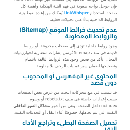
فإن جوجل يواجه صعوبة في فهم البنية الهيكلية وأهمية كل
صفحة. استخدام
LinkWhisper
يُمكنك من إعادة ضبط بنية
الروابط الداخلية بناءً على تحليلات فعلية.
عدم تحديث خرائط الموقع (Sitemap)
والروابط المعطوبة
وجود روابط داخلية تؤدي إلى صفحات محذوفة، أو روابط
قديمة في ملف Sitemap تُرسل إشارات متضاربة لخوارزميات
المجال. تأكد من فحص وجود هذه الروابط التالفة بانتظام
وتصحيحها لضمان سير عمليات الزحف بلا مقاومة.
المحتوى غير المفهرس أو المحجوب
دون قصد
قد تتسبب في منع محركات البحث من عرض بعض الصفحات
بسبب إعدادات خاطئة في ملف robots.txt أو وسوم
noindex داخل الصفحة. وهي من أشهر
مشاكل السيو الداخلي
التقنية التي يتم تجاهلها، خصوصًا أثناء النقل أو التحديثات التقنية.
تحميل الصفحة البطيء وتراجع الأداء
التقني