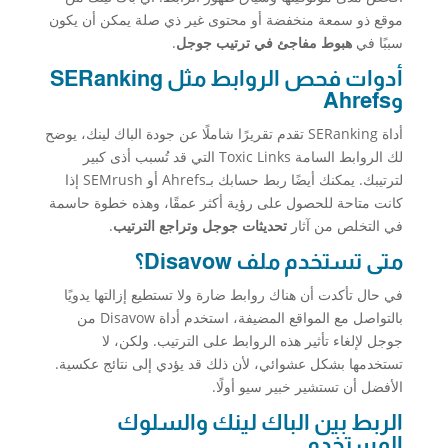
موقع ذو سمعة منخفضة أو محتوى غير ذي صلة يمكن أن يكون
سببًا في
هبوط مفاجئ في ترتيب جوجل
.
أدوات فحص الروابط مثل SERanking
وAhrefs
أداة SERanking تقدم تقريرًا شاملًا عن جودة الباك لينك، يوضح
لك الروابط السامة Toxic Links التي قد تُسبب أذى كبير
لترتيبك. يمكنك أيضًا ربط حسابك بـAhrefs أو SEMrush إذا
كانت متاحة للحصول على رؤية أكثر عمقًا، وهذه خطوة حاسمة
في التخلص من آثار
تحديثات جوجل وتراجع الترتيب
.
متى تستخدم ملف Disavow؟
في حال تأكدت أن هناك روابط ضارة ولا تستطيع إزالتها يدويًا
بالتواصل مع المواقع المضيفة، استخدم أداة Disavow من
جوجل لإلغاء تأثير هذه الروابط على الترتيب. ولكن، لا
تستخدمها بشكل عشوائي، لأن ذلك قد يؤدي إلى نتائج عكسية.
الأفضل أن تستشير خبير سيو أولًا.
الربط بين الباك لينك والسلوك
المستخدم