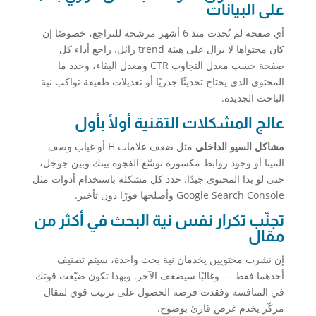
على البيانات
أي صفحة لم تُحدث منذ 6 أشهر مرشحة للتراجع، خصوصًا إن
كان محتواها لا يزال على هيئة trend زائل. راجع أداء كل
صفحة حسب معدل التجاوب CTR ومعدل البقاء، وحدد ما
المحتوى الذي يحتاج تحديثًا جذريًا أو تعديلات طفيفة تواكب نية
الباحث الجديدة.
عالج المشكلات التقنية أولًا بأول
مشاكل السيو الداخلي
مثل ضعف علامات H أو غياب وصف
الميتا أو وجود روابط مكسورة توسّع الفجوة بينك وبين جوجل،
حتى لو بدا المحتوى جيدًا. حدد كل مشكلة باستخدام أدوات مثل
Google Search Console وأصلحها فورًا دون تأخير.
تجنّب تكرار نفس نية البحث في أكثر من
مقال
إن نشرت محتويين يخدمان نية بحث واحدة، سيتم تصنيف
أحدهما فقط — وغالبًا سيضعف الآخر. وبهذا تكون ضيّعت قوتك
في المنافسة وفقدت فرصة الحصول على ترتيب قوي لمقال
مركّز يخدم غرض قارئ بوضوح.