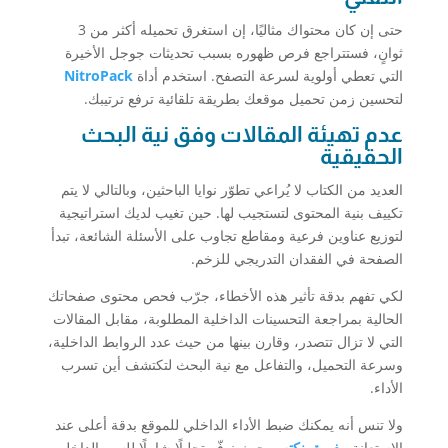
حتى إن كان محتواك مثاليًا، إن استغرق تحميله أكثر من 3
ثوانٍ، فستتراجع فرص ظهوره بسبب تحديثات جوجل الأخيرة
التي تعطي أولوية لسرعة التصفح. استخدم أداة
NitroPack
لتحسين زمن تحميل موقعك بطريقة تلقائية ترفع ترتيبك.
عدم تهيئة المقالات وفق نية البحث
الحقيقية
العديد من الكتاب لا يُراعي تطوّر نوايا الباحثين، وبالتالي لا يتم
تكييف بنية المحتوى لتستجيب لها. حين تغيب لديك استراتيجية
لتوزيع عناوين فرعية ومقاطع تجاوب على الأسئلة الشائعة، تبدأ
الصفحة في الفقدان التدريجي للزخم.
لكي تفهم بدقة تأثير هذه الأخطاء، جرّب فحص محتوى صفحاتك
الحالية بمراجعة التحسينات الداخلية المطلوبة، مقابل المقالات
التي لا تزال تتصدر، وقارن بينها من حيث عدد الروابط الداخلية،
وسرعة التحميل، والتفاعل مع نية البحث لتكتشف أين تسرب
الأداء.
ولا تنس أنه يمكنك ضبط الأداء الداخلي للموقع بدقة أعلى عند
الاستعانة بـ
فريق نكتب
، حيث نوفّر تحليلًا شاملًا للسيو الداخلي