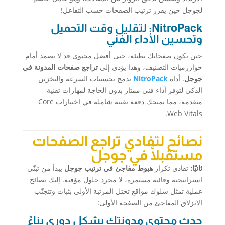
لجوجل حين يقرر ترتيب الصفحات حسب التفاعل!
NitroPack: لتقليل وقت التحميل
وتحسين الأداء الفني
حين تكون صفحاتك بطيئة، حتى أفضل محتوى قد لا يصمد أمام
خوارزميات التصنيف، وهذا يؤدي إلى
تراجع صفحات المدونة في
جوجل
. أداة
NitroPack
تدمج تحسينات السرعة والتخزين
الذكي لتوفر أداء فني ممتاز بدون الحاجة لمهارات تقنية
متقدمة، مما يمنحك دفعة تقنية شاملة في اختبارات Core
Web Vitals.
نصائح لتفادي تراجع الصفحات
مستقبلًا في جوجل
ثانيًا:
تفادي تكرار
هبوط مفاجئ في ترتيب جوجل
يبدأ من تبنّي
استراتيجية وقائية مستمرة، لا مجرد حلول مؤقتة. إليك نصائح
عملية تمثل سلوك مواقع تحتل المرتبة الأولى بثبات وتتجنّب
الانزلاق المفاجئ من الصفحة الأولى:
حدث محتوى مدونتك بشكل دوري بناءً