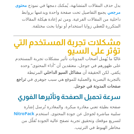
بدل حذف المقالات المتشابهة، يُمكنك دمجها في نموذج
محتوى
مرجعي
يجمع التفاصيل تحت صفحة واحدة ويدعمها بروابط
داخلية من المقالات الفرعية. ومن ثم إعادة هيكلة المقالات
المتكررة لتُغطي زوايا استخدام أو نوايا بحث مختلفة.
مشكلات تجربة المستخدم التي
تؤثر على السيو
غالبًا ما يُهمل أصحاب المدونات تأثير مشكلات تجربة المستخدم
على ظهورهم في جوجل، معتقدين أن “أداء المحتوى” وحده
يكفي. لكن الحقيقة أن
مشاكل السيو الداخلي
المرتبطة
بالتجربة البصرية والعملية للموقع هي سبب جوهري في
تراجع
صفحات المدونة في جوجل
.
سرعة تحميل الصفحة وتأثيرها الفوري
صفحة بطيئة تعني مغادرة مبكرة. والمغادرة تُرسل إشارة
سلبية مباشرة لجوجل عن جودة المحتوى. استخدم
NitroPack
لتسريع موقعك وتحقيق تجربة تصفح عالية الجودة تُقلّل من
مخاطر الهبوط في الترتيب.