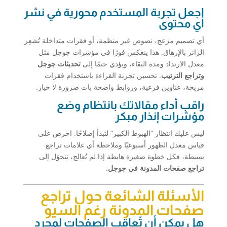
اجعل تجربة المستخدم محورية في نشر
أي محتوى
أي تصميم مزعج، نصوص غير منظمة، أو فقرات متداخلة تُشعِر
الزائر بالإرهاق. هذا ينعكس فورًا في مؤشرات جوجل مثل
معدل الارتداد ومدة البقاء، ويؤدي حتمًا إلى
تحديثات جوجل
وتراجع الترتيب
. تحسين تجربة القراءة باستخدام فقرات
مريحة، عناوين فرعية، وروابط واضحة بات ضرورة لا خيار.
راقب أداء مقالاتك بانتظام وضع
مؤشرات إنذار مبكر
ليس عليك انتظار “الهبوط الكبير” لتبدأ إصلاحًا. احرص على
قياس معدل الظهور أسبوعيًا وملاحظة أي علامات تراجع
بسيطة، فكل خطوة صغيرة هابطة إذا لم تُعالج، تتحوّل إلى
تراجع صفحات المدونة في جوجل
.
الأسئلة الشائعة حول تراجع
صفحات المدونة رغم السيو
هل يمكن أن تُعاقب الصفحات لمجرد