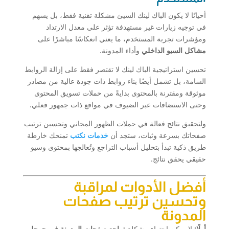
أحيانًا لا يكون الباك لينك السيئ مشكلة تقنية فقط، بل يسهم
في توجيه زيارات غير مستهدفة تؤثر على معدل الارتداد
ومؤشرات تجربة المستخدم، ما يعني انعكاسًا مباشرًا على
مشاكل السيو الداخلي
وأداء المدونة.
تحسين استراتيجية الباك لينك لا تقتصر فقط على إزالة الروابط
السامة، بل تشمل أيضًا بناء روابط ذات جودة عالية من مصادر
موثوقة ومقترنة بالمحتوى بدايةً من حملات تسويق المحتوى
وحتى الاستضافات عبر الضيوف في مواقع ذات جمهور فعلي.
ولتحقيق نتائج فعالة في حملات الظهور المجاني وتحسين ترتيب
صفحاتك بسرعة وثبات، ستجد أن
خدمات نكتب
تمنحك خارطة
طريق ذكية تبدأ بتحليل أسباب التراجع وتُعالجها بمحتوى وسيو
حقيقي يحقق نتائج.
أفضل الأدوات لمراقبة
وتحسين ترتيب صفحات
المدونة
أولًا:
لا يمكن احتواء مشكلة
تراجع صفحات المدونة في جوجل