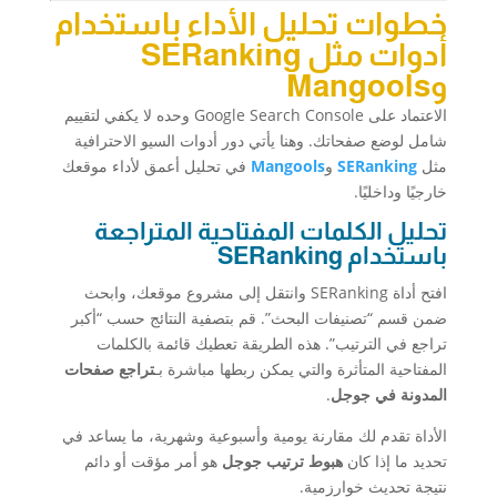
خطوات تحليل الأداء باستخدام
أدوات مثل SERanking
وMangools
الاعتماد على Google Search Console وحده لا يكفي لتقييم
شامل لوضع صفحاتك. وهنا يأتي دور أدوات السيو الاحترافية
مثل
SERanking
و
Mangools
في تحليل أعمق لأداء موقعك
خارجيًا وداخليًا.
تحليل الكلمات المفتاحية المتراجعة
باستخدام SERanking
افتح أداة SERanking وانتقل إلى مشروع موقعك، وابحث
ضمن قسم “تصنيفات البحث”. قم بتصفية النتائج حسب “أكبر
تراجع في الترتيب”. هذه الطريقة تعطيك قائمة بالكلمات
المفتاحية المتأثرة والتي يمكن ربطها مباشرة بـ
تراجع صفحات
المدونة في جوجل
.
الأداة تقدم لك مقارنة يومية وأسبوعية وشهرية، ما يساعد في
تحديد ما إذا كان
هبوط ترتيب جوجل
هو أمر مؤقت أو دائم
نتيجة تحديث خوارزمية.