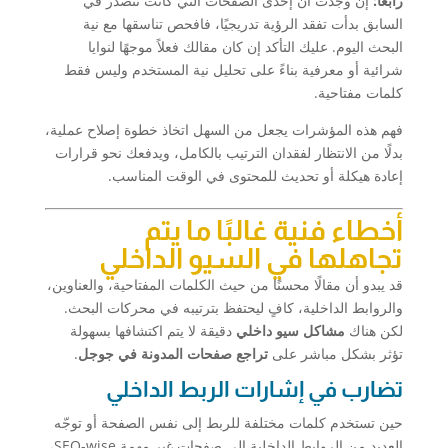
رابعًا:
إن وجدت أن إحدى الصفحات التي كانت تتصدر في
السابق بدأت تفقد الرؤية تدريجيًا، فافحص تناسقها مع نية
البحث اليوم. عليك التأكد إن كان مقالك فعلاً موجهًا لنوايا
شرائية أو معرفية بناءً على تحليل نية المستخدم وليس فقط
كلمات مفتاحية.
فهم هذه المؤشرات يجعل من السهل اتخاذ خطوة إصلاح عملية،
بدلًا من الانتظار لفقدان الترتيب بالكامل، ويدفعك نحو قرارات
إعادة هيكلة أو تحديث للمحتوى في الوقت المناسب.
أخطاء فنية غالبًا ما يتم
تجاهلها في السيو الداخلي
قد يبدو أن مقالًا محسنًا من حيث الكلمات المفتاحية، والعناوين،
والروابط الداخلية، كافٍ ليحتفظ بترتيبه في محركات البحث.
لكن هناك
مشاكل سيو داخلي
دقيقة لا يتم اكتشافها بسهولة
تؤثر بشكل مباشر على
تراجع صفحات المدونة في جوجل
.
تضارب في إشارات الربط الداخلي
حين تستخدم كلمات مختلفة للربط إلى نفس الصفحة أو توجّه
العديد من الروابط الداخلية إلى صفحات غير مهمة SEO-wise،