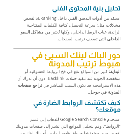
تحليل بنية المحتوى الفني
استفد من أدوات التدقيق الفني داخل SERanking لفحص
مشكلات مثل: سرعة التحميل، كثافة الكلمات المفتاحية
الزائدة، غياب الربط الداخلي، وكلها تُعتبر من
مشاكل السيو
الداخلي
التي تضعف ترتيب الصفحات.
دور الباك لينك السيئ في
هبوط ترتيب المدونة
البداية:
كثير من المواقع تقع في فخ الروابط العشوائية أو
منخفضة الجودة عند تنفيذ حملات Backlink، دون أن تدرك أن
هذه الاستراتيجية قد تكون السبب المباشر في
تراجع صفحات
المدونة في جوجل
.
كيف تكتشف الروابط الضارة في
موقعك؟
استخدم Google Search Console للذهاب إلى قسم
“الروابط”، وقم بتحليل المواقع التي تشير إلى صفحات مدونتك.
افحص مدى موثوقيتها وسياق ظهور الرابط. أي باك لينك من