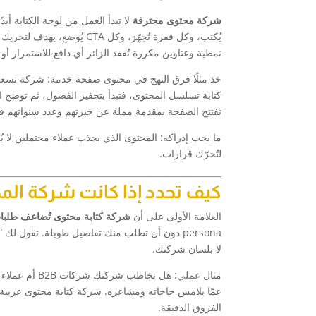
شركة محتوى محترفة
لا تبدأ العمل من لوحة الكتابة أب
يُكتب، وكل فقرة تُجهّز، وكل
نمطية وعناوين مكررة تُفقد الزائر أي دافع للاستمرار أو 
خذ مثلًا فرق النهج في محتوى صفحة خدمة: شركة تسعى 
كتابة تسلسل المحتوى، فتبدأ بتحفيز الفضول، ثم توضح المن
تفتتح الصفحة بمقدمة مملة عن خبرتهم وعدد سنواتهم ف
ما يجب إدراكه: المحتوى الذي يجذب عملاء محتملين لا ي
لتُحرّك قرارات.
كيف تحدد إذا كانت شركة الم
العلامة الأولى على أن
شركة كتابة محتوى تُضاعف طلبات
persona دون أن تطلب منك تفاصيل طويلة. تقول
لا بلسان شركتك.
عمّا يلامس حاجاته ومشاعره. شركة كتابة محتوى عربية مح
الفروق الدقيقة.