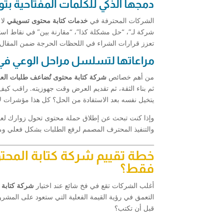
دمجها الذكي للكلمات المفتاحية بت
الشركات المحترفة في
خدمات كتابة محتوى تسويقي
لا 
شركة لـ”، “حل مشكلة كذا”، “مقارنة بين” في نقاط ا
تعزز قرارات الشراء في اللحظات الحرجة ضمن المقال.
مراعاتها لتسلسل مراحل الوعي ف
من أهم خصائص
شركة كتابة محتوى تُضاعف طلبات العم
ثم بناء الثقة، ثم تقديم العرض وقت جهوزيته. راقب كيف 
يتخيل نفسه بعد الاستفادة من الحل؟ كل هذا مؤشرات 
وإذا كنت تبحث عن إطلاق حملة محتوى تحول زوارك لعملا
والتنفيذ المحترف المصمم لرفع الطلبات بشكل فعلي و
خطة تقييم شركة كتابة المحتو
فقط؟
أغلب الشركات تقع في فخ شائع عند اختيار
شركة كتابة 
التعمق في رؤية القيمة الفعلية التي ستعود على المشرو
قبل أن تكتب؟