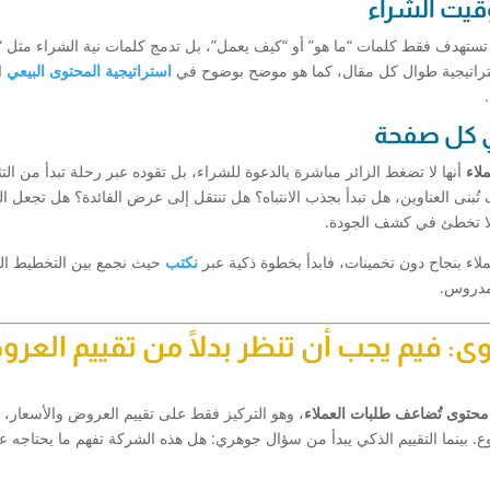
وقيت الشراء
تستهدف فقط كلمات “ما هو” أو “كيف يعمل”، بل تدمج كلمات نية الشراء مثل 
ستراتيجية طوال كل مقال، كما هو موضح بوضوح في
استراتيجية المحتوى البيعي
ا
ي كل صفحة
لاء
أنها لا تضغط الزائر مباشرة بالدعوة للشراء، بل تقوده عبر رحلة تبدأ من الت
تُبنى العناوين، هل تبدأ بجذب الانتباه؟ هل تنتقل إلى عرض الفائدة؟ هل تجعل ا
لا تخطئ في كشف الجودة.
ء بنجاح دون تخمينات، فابدأ بخطوة ذكية عبر
نكتب
حيث نجمع بين التخطيط ال
مدروس.
ى: فيم يجب أن تنظر بدلًا من تقييم العر
محتوى تُضاعف طلبات العملاء
، وهو التركيز فقط على تقييم العروض والأسعار، 
ع. بينما التقييم الذكي يبدأ من سؤال جوهري: هل هذه الشركة تفهم ما يحتاجه ع