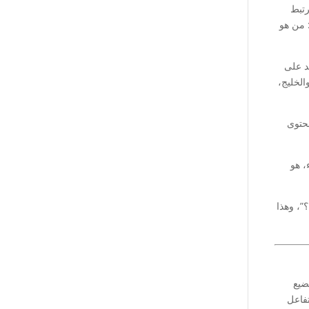
رتبط
 من هو
د على
الخليج،
محتوى
، هو
لال شهر أو 3 أشهر من الآن؟”، وهذا
ُضيع
فاعل