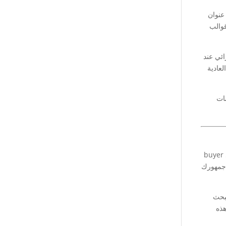
 عنوان
ى قوالب
ائي عند
لعادية
مات
تفهم جمهورك الحقيقي هي قدرتها على الغوص في شخصية المشتري buyer
 جمهورك
لفرد يبحث
هذه