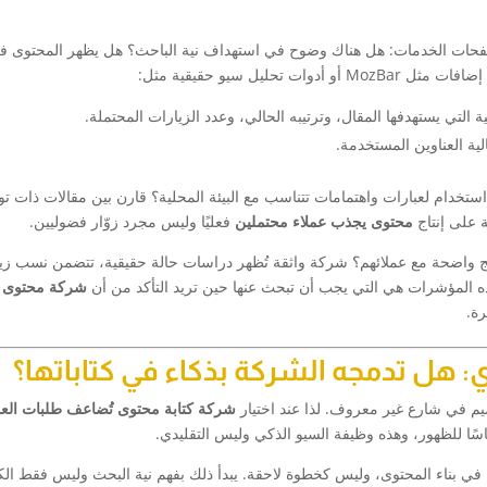
 صفحات الخدمات: هل هناك وضوح في استهداف نية الباحث؟ هل يظهر المحتوى ف
ليل سيو حقيقية مثل:
التي يستهدفها المقال، وترتيبه الحالي، وعدد الزيارات المحتملة.
ية العناوين المستخدمة.
تخدام لعبارات واهتمامات تتناسب مع البيئة المحلية؟ قارن بين مقالات ذات ت
 على إنتاج
محتوى يجذب عملاء محتملين
فعليًا وليس مجرد زوّار فضوليين.
ائج واضحة مع عملائهم؟ شركة واثقة تُظهر دراسات حالة حقيقية، تتضمن نسب زيا
ذه المؤشرات هي التي يجب أن تبحث عنها حين تريد التأكد من أن
شركة محتوى 
رة.
ي: هل تدمجه الشركة بذكاء في كتاباتها؟
ميم في شارع غير معروف. لذا عند اختيار
شركة كتابة محتوى تُضاعف طلبات العم
سًا للظهور، وهذه وظيفة السيو الذكي وليس التقليدي.
 في بناء المحتوى، وليس كخطوة لاحقة. يبدأ ذلك بفهم نية البحث وليس فقط ال