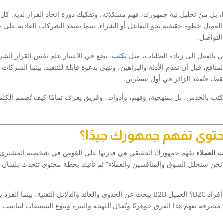
دًا، بل من تحليل نية جمهورك، فهم مشكلاته، وتفكيك دورة اتخاذ القرار لديه. كل
 CTA يُوضع، يهدف لتحريك العميل خطوة حقيقية نحو التفاعل أو الشراء. بينما تعتمد الشركات العادية عل
التواصل.
بالفعل إلى زيادة الطلبات، مثل
نكتب
، تضع في الاعتبار علم نفس القرار الشر
افع، قبل أن تقدم الأدلة والبراهين، وتنهي بدعوة قابلة للتنفيذ. بينما الشركات ا
قط، فتُفقد الزائر في أول سطرين.
ُكتب بالحدس، بل بمنهجية، وفهم، وأدوات، وفريق يعرف تمامًا كيف تُصمم الكل
حتوى تفهم جمهورك جيدًا؟
 العملاء
 لك “نحن سنحلل السوق والمنافسين والعملاء” ثم تأتيك بخطة محتوى تتحدث بلسان
مثال عملي: هل تخاطب شركتك شركات B2B أم عملاء أفراد B2C؟ العميل B2B يبحث عن الجدوى والعائد والدلائل التقنية، بينما ا
ترفة تفهم هذا الفرق جوهريًا وتُعدّل اللهجة والنبرة وتنوع التنسيقات لتناسب 