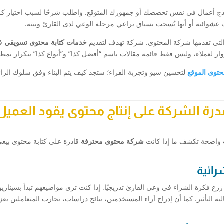
اذج أعمال في نفس تخصصك أو جمهورك المتوقع. واطلب شرحًا لسبب اختيار ك
وائية أو أنها نُسجت بسياق يراعي مرحلة الوعي لدى القارئ ونيته.
خدمات كتابة محتوى تسويقي
فع
ر لعملاء، وليس فقط قائمة مقالات باسم “أفضل كذا” و”أنواع كذا” بتكرار نمط
حتوى الموقع
لتحسين سيو وتجربة القراء؛ ستجد كيف يتم البناء وفق سلوك الزائ
ة الشركة على إنتاج محتوى يقود العميل
ت واضحة تكشف ما إذا كانت
شركة محتوى محترفة
قادرة على كتابة محتوى بيع
رائية
 زرع فكرة الشراء في وعي القارئ تدريجيًا. إذا كنت ترى مواضيعهم تبدأ بسيناري
ية التأثير. كما أن إدراج آراء المستخدمين، نتائج دراسات، تجارب المتعاملين يعز