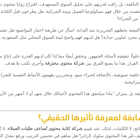
 التكلفة، بل راقب قدرتهم على تحليل السوق المستهدف، اقتراح زوايا محتوى ت
نفسه من خلال فهم سيكولوجيا العميل ونيته الشرائية. هل يطرحون قبل الكتابة:
 من الشراء؟
بيعية بخطتهم التحريرية منذ البداية. اسأل عن طريقة اختيار المواضيع: هل تعتم
م مجرد عناوين جذابة؟ هل لديهم فهم واضح لبيئة السوق المحلي مثل السعودية و
حلولًا حقيقية لأسئلة الجمهور. وتحقق أيضًا مما إذا كان لديهم القدرة على إنتاج 
القرار. هذا ما يصنع الفرق بين
شركة محتوى محترفة
وأخرى تكتب بلا هدف.
خلفية تسويقية، بالإضافة لخبراء سيو، ومحررين يفهمون الأنماط النفسية للشراء
راتيجية.
بعين التكلفة بل بميزان “ماذا سيُحقق هذا المحتوى لأعمالك خ
بقة لمعرفة تأثيرها الحقيقي؟
ئج، لا الكلمات. لذلك، عند تقييم
شركة كتابة محتوى تُضاعف طلبات العملاء
، لا ت
 غيّر هذا المحتوى سلوك الزائر؟ هل ساهم في تحسين الترتيب ورفع معدل الت