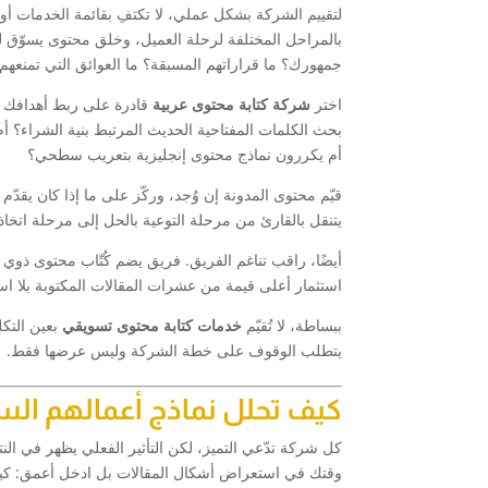
لتقييم الشركة بشكل عملي، لا تكتفِ بقائمة الخدمات أو
بالمراحل المختلفة لرحلة العميل، وخلق محتوى يسوّق ل
جمهورك؟ ما قراراتهم المسبقة؟ ما العوائق التي تمنعهم
اختر
شركة كتابة محتوى عربية
قادرة على ربط أهدافك ال
بحث الكلمات المفتاحية الحديث المرتبط بنية الشراء؟ أ
أم يكررون نماذج محتوى إنجليزية بتعريب سطحي؟
قيّم محتوى المدونة إن وُجد، وركّز على ما إذا كان يقدّم 
يتنقل بالقارئ من مرحلة التوعية بالحل إلى مرحلة اتخاذ 
أيضًا، راقب تناغم الفريق. فريق يضم كُتّاب محتوى ذوي 
استثمار أعلى قيمة من عشرات المقالات المكتوبة بلا است
ببساطة، لا تُقيّم
خدمات كتابة محتوى تسويقي
يتطلب الوقوف على خطة الشركة وليس عرضها فقط.
كيف تحلل نماذج أعمالهم السا
كل شركة تدّعي التميز، لكن التأثير الفعلي يظهر في النتا
وقتك في استعراض أشكال المقالات بل ادخل أعمق: كيف