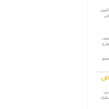
“أفضل
لتي
ثقيف،
لقارئ
عميق
وض
دون
ملاؤك