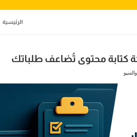
الرئيسية
كة كتابة محتوى تُضاعف طلباتك
والسيو