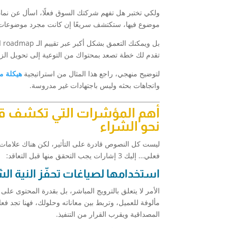
ولكي تختبر هل تفهم شركتك السوق فعلًا، اسأل عن نم
موضوع فيها، ستكتشف سريعًا إن كانت مجرد موضوعات عش
بل ويمكنك التعمق بشكل أكبر عبر تقييم الـ roadmap التي تقدمها شركة المحتوى. شركة تهدف لتقديم
تقدم لك خطة تصعد بمحتواك من التوعية إلى تحويل الزوا
لتوضيح منهجي، راجع هذا المثال من استراتيجية
هيكلة م
واتجاهات بحثه وليس باجتهادات غير مدروسة.
أهم المؤشرات التي تكشف قدر
نحو الشراء
ليست كل النصوص قادرة على التأثير، لكن هناك علاما
فعلي… إليك 3 إشارات يجب التحقق منها قبل التعاقد:
استخدامها لصياغات تحفّز النية الش
الأمر لا يتعلق بالترويج المباشر، بل بقدرة المحتوى على
مألوفة للعميل، وتربط بين معاناته وحلولك، فهنا تجد فعال
المصداقية ويقرب القرار من التنفيذ.