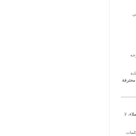
ي
وجه
دة
محترفة
لاء
، لا
كلمات