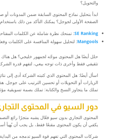
والتحويل؟
ابدأ بتحليل نماذج المحتوى السابقة ضمن المدونات أو
الصفحة الأولى لجوجل؟ يمكنك التأكد من ذلك باستخدام إضافات مثل MozBar أو أدوات تح
SE Ranking
: تمنحك نظرة شاملة عن الكلمات المفتاحية 
Mangools
: لتحليل سهولة المنافسة على الكلمات وفعال
حلل أيضًا هل المحتوى موجّه لجمهور خليجي؟ هل هناك اس
تثقيفي فقط وأخرى ذات توجه بيعي، لتفهم قدرة الشركة
اسأل أيضًا: هل المحتوى الذي كتبته الشركة أدى إلى نت
الزيارات أو التحويلات أو تحسين الترتيب على جوجل. ه
تملك ما يتجاوز النسخ والكتابة: تملك بصمة تسويقية مؤث
دور السيو في المحتوى التجار
المحتوى التجاري بدون سيو فعّال يشبه متجرًا رائع التص
يكفي أن يكون المحتوى مقنعًا فقط، بل يجب أن يُهيأ أسا
شركات المحتوى التي تفهم قوة السيو تدمجه من البداية