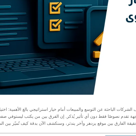
شركات الباحثة عن التوسع والمبيعات أمام خيار استراتيجي بالغ الأهمية: اختي
جهة تقدم نصوصًا فقط دون أي تأثير يُذكر. إن الفرق بين من يكتب ليستوفي صف
قيقة الفارق بين موقع يزدهر وآخر يندثر، وسنكشف الآن بدقة كيف تُميّز بين ال