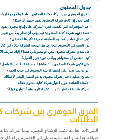
جدول المحتوى
الفرق الجوهري بين شركات كتابة المحتوى العادية والموجهة لزيادة
كيف تحدد إذا كانت شركة المحتوى تفهم جمهورك جيدًا؟
أهم المؤشرات التي تكشف قدرة الشركة على إنتاج محتوى يقود ال
خطة تقييم شركة كتابة المحتوى: فيم يجب أن تنظر بدلًا من تقيي
كيف تحلل نماذج أعمالهم السابقة لمعرفة تأثيرها الحقيقي؟
دور السيو في المحتوى التجاري: هل تدمجه الشركة بذكاء في كتابات
هل تقدم الشركة محتوى بيعي أم معلوماتي فقط؟ إليك طريقة الاخ
كيف تضمن أن محتواهم يواكب دورة قرار العميل؟
متى تكون شركة المحتوى سببًا مباشرًا لمضاعفة طلبات التواصل؟
أدوات تساعدك على كشف فاعلية المحتوى في جلب العملاء
نصائح عملية لاختيار شركة محتوى تدعم المسار البيعي لأعمالك
الأسئلة الشائعة حول اختيار شركة كتابة محتوى فعالة
شركة واحدة قد تغيّر نتائجك: كيف تختارها وتبدأ التعاون فورًا؟
الفرق الجوهري بين شركات كتا
الطلبات
الشركات العادية تكتب للإشباع النصي، بينما شركة كتابة
صياغة جذابة أو لغة سليمة، بل في القصدية وراء كل جز