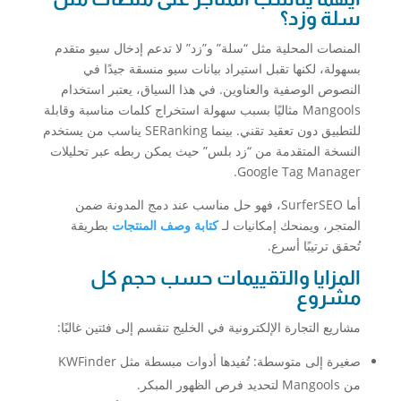
سلة وزد؟
المنصات المحلية مثل “سلة” و”زد” لا تدعم إدخال سيو متقدم
بسهولة، لكنها تقبل استيراد بيانات سيو منسقة جيدًا في
النصوص الوصفية والعناوين. في هذا السياق، يعتبر استخدام
Mangools مثاليًا بسبب سهولة استخراج كلمات مناسبة وقابلة
للتطبيق دون تعقيد تقني. بينما SERanking يناسب من يستخدم
النسخة المتقدمة من “زد بلس” حيث يمكن ربطه عبر تحليلات
Google Tag Manager.
أما SurferSEO، فهو حل مناسب عند دمج المدونة ضمن
المتجر، ويمنحك إمكانيات لـ
كتابة وصف المنتجات
بطريقة
تُحقق ترتيبًا أسرع.
المزايا والتقييمات حسب حجم كل
مشروع
مشاريع التجارة الإلكترونية في الخليج تنقسم إلى فئتين غالبًا:
صغيرة إلى متوسطة: تُفيدها أدوات مبسطة مثل KWFinder
من Mangools لتحديد فرص الظهور المبكر.