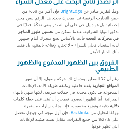
أثر تصدر نتائج البحث على معدل الشراء
وفقًا لتقرير صادر عن
BrightEdge
فإن أكثر من 68% من
جميع التجارب الرقمية تبدأ بمحرك بحث. هذا الرقم ليس مجرد
إحصائية بل هو دليل حي على أن التصدر يعني تحكّمًا فعليًا في
تدفق النوايا الشرائية. عندما تتمكن من
تحسين ظهور المتاجر
في محركات البحث
فأنت بالأساس تضع متجرك أمام جمهور
لديه استعداد فعلي للشراء – لا تحتاج لإقناعه بالمنتج، بل فقط
بأنك الخيار الأمثل.
الفروق بين الظهور المدفوع والظهور
الطبيعي
رغم أن كلا النمطين يقدمان لك حركة وصول، إلا أن
سيو
المواقع التجارية
يقدم فاعلية وتكلفة طويلة الأمد. الإعلانات
المدفوعة قد تكون مجدية في حملات سريعة، لكنها تنتهي بانتهاء
الميزانية. أما الظهور العضوي فبمجرد أن يُبنى على
خطة كلمات
دلالية
دقيقة وتوزيع محسوب، فإنه يجلب زيارات مستمرة.
ووفقًا لتحليل من
Backlinko
، فإن أول نتيجة في جوجل تحصل
على 27.6% من جميع النقرات، مقابل نسبة ضئيلة للإعلانات
التي تظهر فوقها.