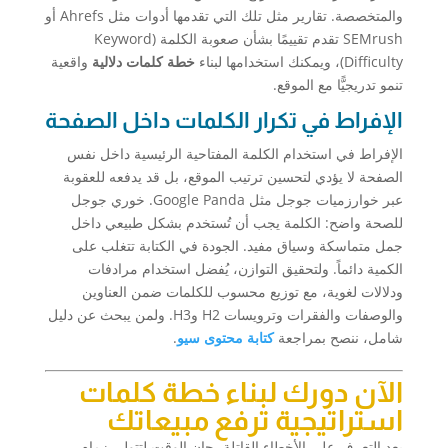
والمتخصصة. تقارير مثل تلك التي تقدمها أدوات مثل Ahrefs أو
SEMrush تقدم تقييمًا بشأن صعوبة الكلمة (Keyword
Difficulty)، ويمكنك استخدامها لبناء
خطة كلمات دلالية
واقعية
تنمو تدريجيًّا مع الموقع.
الإفراط في تكرار الكلمات داخل الصفحة
الإفراط في استخدام الكلمة المفتاحية الرئيسية داخل نفس
الصفحة لا يؤدي لتحسين ترتيب الموقع، بل قد يدفعه للعقوبة
عبر خوارزميات جوجل مثل Google Panda. خوري جوجل
للصحة واضح: الكلمة يجب أن تُستخدم بشكل طبيعي داخل
جمل متماسكة وسياق مفيد. الجودة في الكتابة تتغلب على
الكمية دائماً. ولتحقيق التوازن، يُفضل استخدام مرادفات
ودلالات لغوية، مع توزيع محسوب للكلمات ضمن العناوين
والوصفات والفقرات وترويسات H2 وH3. ولمن يبحث عن دليل
شامل، ننصح بمراجعة
كتابة محتوى سيو
.
الآن دورك لبناء خطة كلمات
استراتيجية ترفع مبيعاتك
بعد التعرف على الأخطاء القاتلة، حان الوقت لتتولى زمام