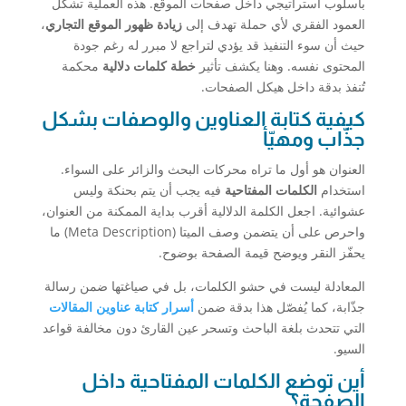
بأسلوب استراتيجي داخل صفحات الموقع. هذه العملية تشكّل
العمود الفقري لأي حملة تهدف إلى
زيادة ظهور الموقع التجاري
،
حيث أن سوء التنفيذ قد يؤدي لتراجع لا مبرر له رغم جودة
المحتوى نفسه. وهنا يكشف تأثير
خطة كلمات دلالية
محكمة
تُنفذ بدقة داخل هيكل الصفحات.
كيفية كتابة العناوين والوصفات بشكل
جذّاب ومهيّأ
العنوان هو أول ما تراه محركات البحث والزائر على السواء.
استخدام
الكلمات المفتاحية
فيه يجب أن يتم بحنكة وليس
عشوائية. اجعل الكلمة الدلالية أقرب بداية الممكنة من العنوان،
واحرص على أن يتضمن وصف الميتا (Meta Description) ما
يحفّز النقر ويوضح قيمة الصفحة بوضوح.
المعادلة ليست في حشو الكلمات، بل في صياغتها ضمن رسالة
جذّابة، كما يُفصّل هذا بدقة ضمن
أسرار كتابة عناوين المقالات
التي تتحدث بلغة الباحث وتسحر عين القارئ دون مخالفة قواعد
السيو.
أين توضع الكلمات المفتاحية داخل
الصفحة؟