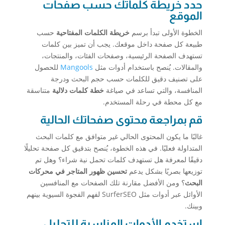
حدد خريطة كلماتك حسب صفحات
الموقع
الخطوة الأولى تبدأ برسم
خريطة الكلمات المفتاحية
حسب
طبيعة كل صفحة داخل موقعك. يجب أن تميز بين كلمات
تستهدف الصفحة الرئيسية، وصفحات الفئات، والمنتجات،
والمقالات. يُنصح باستخدام أدوات مثل
Mangools
للحصول
على تصنيف دقيق للكلمات حسب حجم البحث ودرجة
المنافسة، والتي تساعد في صياغة
خطة كلمات دلالية
متناسقة
مع كل محطة في رحلة المستخدم.
قم بمراجعة محتوى صفحاتك الحالية
غالبًا ما يكون المحتوى الحالي غير متوافق مع كلمات البحث
المتداولة فعليًا. في هذه الخطوة، يُنصح بتدقيق كل صفحة تحليلًا
دقيقًا لمعرفة هل تستهدف كلمات تحمل نية شراء؟ وهل تم
توزيعها بصريًا بشكل يدعم
تحسين ظهور المتاجر في محركات
البحث
؟ ومن الأفضل مقارنة تلك الصفحات مع المنافسين
الأوائل عبر أدوات مثل SurferSEO لفهم الفجوة السيوية بينهم
وبينك.
استخدم الأدوات المناسبة للتحليل