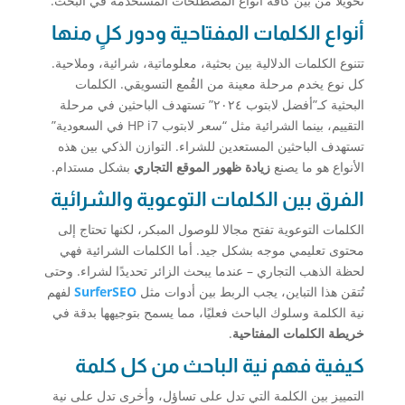
تحويلًا من بين كافة أنواع المصطلحات المستخدمة في البحث.
أنواع الكلمات المفتاحية ودور كلٍ منها
تتنوع الكلمات الدلالية بين بحثية، معلوماتية، شرائية، وملاحية.
كل نوع يخدم مرحلة معينة من القُمع التسويقي. الكلمات
البحثية كـ”أفضل لابتوب ٢٠٢٤” تستهدف الباحثين في مرحلة
التقييم، بينما الشرائية مثل “سعر لابتوب HP i7 في السعودية”
تستهدف الباحثين المستعدين للشراء. التوازن الذكي بين هذه
الأنواع هو ما يصنع
زيادة ظهور الموقع التجاري
بشكل مستدام.
الفرق بين الكلمات التوعوية والشرائية
الكلمات التوعوية تفتح مجالا للوصول المبكر، لكنها تحتاج إلى
محتوى تعليمي موجه بشكل جيد. أما الكلمات الشرائية فهي
لحظة الذهب التجاري – عندما يبحث الزائر تحديدًا لشراء. وحتى
تُتقن هذا التباين، يجب الربط بين أدوات مثل
SurferSEO
لفهم
نية الكلمة وسلوك الباحث فعليًا، مما يسمح بتوجيهها بدقة في
خريطة الكلمات المفتاحية
.
كيفية فهم نية الباحث من كل كلمة
التمييز بين الكلمة التي تدل على تساؤل، وأخرى تدل على نية