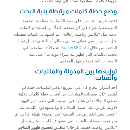
خريطة كلمات مفتاحية
تستند إلى نوايا الباحث.
وضع خطة كلمات مرتبطة بنية البحث
اعتمد فريق التحسين على دمج الكلمات المفتاحية الدقيقة
المرتبطة بالشراء في كل صفحة. فبدلًا من استخدام كلمات
عامة مثل “ملابس رياضية رجالية”، تم استهداف كلمات تفصيلية
مثل “طقم رياضي قطني صيفي رجالي” بناءً على تحليل نوايا
الباحث من خلال
أداة SurferSEO
. هذه الأداة ساعدت في
تحديد الكلمات التي تُظهر نية شراء قوية بناءً على بنية
الصفحات المنافسة وطول المحتوى.
توزيعها بين المدونة والمنتجات
والفئات
أحد أسرار النجاح كان في التوزيع الذكي للكلمات. حيث لم
يُقتصر على صفحات المنتجات، بل أنشأت
خطة كلمات دلالية
تغطي المقالات الإرشادية في المدونة التي تلعب دور التهيئة
الأولية للزائر. على سبيل المثال، كانوا يستهدفون كلمات مثل
“أفضل لبس للتمارين في الصيف” في المدونة لتهيئة الزائر، ثم
يتم جذبه لصفحات الفئات التي تستهدف كلمات تجارية مثل
“ملابس رياضية خفيفة للرجال” لتطبيق
تحسين ظهور المتاجر