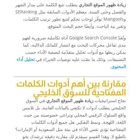
زيادة ظهور الموقع التجاري
يتطلب تتبع الكلمة على مدار الشهر
والفصل وحتى السنة. معظم الأدوات السابقة مثل SERanking
وMangools توفّر لوحات تحكم لتتبع تطور ترتيب الكلمات،
وتغير نية الباحث، وأيضًا حجم البحث المتوقع.
وتُعَدّ Google Search Console أداة تكاملية ضرورية لفهم
مدى تفاعل محركات البحث مع انتشار كلماتك الدلالية، كما
يمكن ربطها مع أدوات تحليل متقدّمة لتصفية الأداء حسب
التصنيفات، وذلك ما نصّت عليه توصيات الخبراء في
تحليل أداء
المحتوى
.
مقارنة بين أهم أدوات الكلمات
المفتاحية للسوق الخليجي
نجاح استراتيجيات
زيادة ظهور الموقع التجاري
في السوق
الخليجي يتطلب أدوات لا تكتفي بالبيانات العامة، بل تلامس
واقع السلوك الرقمي المحلي وتراعي خصوصيته من حيث
اللغة، اللهجة، ونمط التفكير. هل جميع أدوات الكلمات
المفتاحية تؤدي نفس الأداء في بيئة مثل السعودية أو الإمارات؟
بالطبع لا. وهذا القسم سيقدم لك مقارنة دقيقة ترشدك نحو