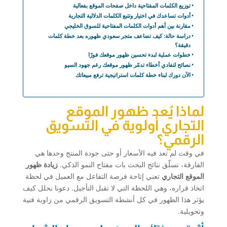
توزيع الكلمات المفتاحية داخل صفحات الموقع بفعالية
أدوات تساعدك في اختيار وتتبع الكلمات الدلالية التجارية
مقارنة بين أهم أدوات الكلمات المفتاحية للسوق الخليجي
دراسة حالة: كيف تضاعف متجر سعودي ظهوره بعد خطة كلمات
دقيقة؟
خطوات عملية لبدء تحسين ظهور موقعك فورًا
نصائح لتفادي أخطاء تدمّر ظهور موقعك رغم جهود السيو
الآن دورك لبناء خطة كلمات استراتيجية ترفع مبيعاتك
لماذا يُعد ظهور الموقع
التجاري أولوية في التسويق
الرقمي؟
في وقت لم تعد فيه الأسعار أو حتى جودة المنتج وحدها هي
الفارقة، تسلّق نتائج البحث بات مفتاح النمو الذكي.
زيادة ظهور
الموقع التجاري
تعني إتاحة فرصة التفاعل مع العميل في لحظة
اتخاذ قراره، وهي اللحظة التي لا تقبل التأجيل. دعونا نحلل كيف
يؤثر هذا الظهور في كل أنشطة التسويق الرقمي من زاوية فنية
وتحويلية.