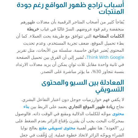
أسباب تراجع ظهور المواقع رغم جودة
المنتجات
يُفاجأ كثير من أصحاب المتاجر الرقمية بأن معدلات ظهورهم
منخفضة رغم قوة عروضهم. السرّ غالبًا في غياب
خريطة
الكلمات المفتاحية
التي تتوافق مع طريقة بحث العملاء. كما أن
بطء تحميل الموقع، ضعف تجربة المستخدم، وعدم تحديث
المحتوى يُعتبر عوائق حاسمة. سلسلة من الأبحاث، مثل تقرير
Think With Google
، تُشير إلى أن الفرق بين تحميل الصفحة
في ثانية واحدة مقابل ثلاث ثوانٍ يمكن أن يزيد معدلات الارتداد
بنسبة تتجاوز 30%، ما يؤثر مباشرة على التصدر.
المعادلة بين السيو والمحتوى
التسويقي
لا يكفي فهم خوارزميات جوجل دون اعتبار التفاعل البشري.
نجاح
زيادة ظهور الموقع التجاري
يعتمد على الربط بين
بناء
محتوى
موجّه للكلمات الدلالية ومقنع في الوقت ذاته. فالوصول
بمحركات البحث يجب أن يقترن بإقناع الزائر بعدم الضغط على
زر “العودة”. هنا تظهر أهمية
محتوى تسويقي مقنع
يعالج نوايا
الشراء ويوجّه الزائر لاتخاذ خطوة عملية. إن وُفّقت في جعل