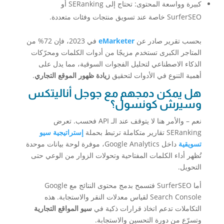
كبيرة وواسعة المحتوى: تحتاج إلى SERanking أو
SurferSEO خاصة عند تسويق منتجات وفئات متعددة.
بحسب تقرير صادر عن
eMarketer
في 2023، فإن 72% من
المتاجر الكبرى تستخدم مزيجًا من أدوات الكلمات ومحرّكات
الذكاء الاصطناعي لتحليل الفجوات السوقية، مما يدل على
أهمية التنوع في الأدوات لتحقيق
زيادة ظهور الموقع التجاري
.
هل يمكن دمجهم مع جوجل أناليتكس
وسيرش كونسول؟
نعم – والأمر هنا لا يتوقف عند الـ API فحسب. تعرض
SERanking تقارير متكاملة ترتبط بحملة
إستراتيجية سيو
تسويقية
داخل Google Analytics، موفرة لوحة بيانات موحدة
تُظهر أداء الكلمات المفتاحية وتحولات الزوار من الوعي حتى
التحويل.
أما SurferSEO فتسمح بدمج محتوى النتائج مع Google
Search Console لقياس معدلات النقر والاستجابة. هذه
التكاملات تدعم اتخاذ قرارات ذكية في
سيو المواقع التجارية
وتسرّع من دورة التحسين والاستجابة.