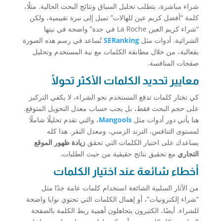
شراء مباشرة، يتطلب تحليل السياق ونتائج البحث الحالية. مثلًا،
كلمة “أفضل كريم عين للهالات” تميل إلى نبرة تقييمية، ولكن
“شراء كريم العين La Roche في جدة” واضحة في نيتها
الشرائية. أدوات مثل
SERanking
تُساعد في رسم هذه الصورة
بفعالية، من خلال مطابقة الكلمات مع نية المستخدم وتحليل
صفحات المنافسة.
معايير تحديد الكلمات الأكثر تحولًا
كي تختار كلمات تدفع المستخدم نحو الشراء، لا يكفي التركيز
على حجم البحث فقط، بل يجب حساب معدل التحويل المتوقع.
هنا يأتي دور أدوات مثل
Mangools
، والتي تقدم تحليلًا شاملًا
لمستوى التنافس، الترند الزمني، ومعدل النقر. هذا كله
يساعدك على اختيار الكلمات التي تحقق
زيادة ظهور الموقع
التجاري
مع تحقيق نتائج حقيقية من حيث الطلبات.
أخطاء شائعة عند اختيار الكلمات
من الآثار السلبية الشائعة استخدام كلمات عامة جدًا مثل
“شراء إلكترونيات”، أو إهمال الكلمات التي تحتوي نوايا واضحة
للشراء. أيضًا، الكثيرون يتجاهلون أهمية ربط الكلمة بالصفحة