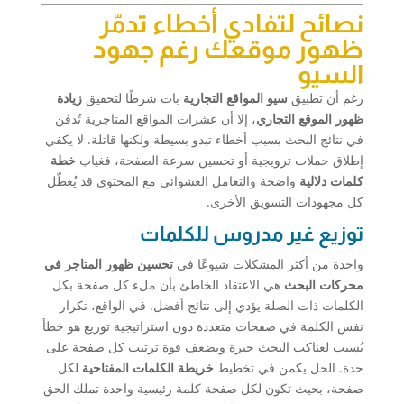
نصائح لتفادي أخطاء تدمّر
ظهور موقعك رغم جهود
السيو
رغم أن تطبيق
سيو المواقع التجارية
بات شرطًا لتحقيق
زيادة
ظهور الموقع التجاري
، إلا أن عشرات المواقع المتاجرية تُدفن
في نتائج البحث بسبب أخطاء تبدو بسيطة ولكنها قاتلة. لا يكفي
إطلاق حملات ترويجية أو تحسين سرعة الصفحة، فغياب
خطة
كلمات دلالية
واضحة والتعامل العشوائي مع المحتوى قد يُعطّل
كل مجهودات التسويق الأخرى.
توزيع غير مدروس للكلمات
واحدة من أكثر المشكلات شيوعًا في
تحسين ظهور المتاجر في
محركات البحث
هي الاعتقاد الخاطئ بأن ملء كل صفحة بكل
الكلمات ذات الصلة يؤدي إلى نتائج أفضل. في الواقع، تكرار
نفس الكلمة في صفحات متعددة دون استراتيجية توزيع هو خطأ
يُسبب لعناكب البحث حيرة ويضعف قوة ترتيب كل صفحة على
حدة. الحل يكمن في تخطيط
خريطة الكلمات المفتاحية
لكل
صفحة، بحيث تكون لكل صفحة كلمة رئيسية واحدة تملك الحق