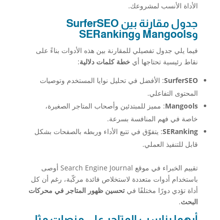
الأداة الأنسب لمشروعك.
جدول مقارنة بين SurferSEO
وMangools وSERanking
فيما يلي جدول تفصيلي للمقارنة بين هذه الأدوات بناءً على
نقاط رئيسية تحتاجها أي
خطة كلمات دلالية
:
SurferSEO
: الأفضل في تحليل نوايا المستخدم وتوصيات
المحتوى التفاعلي.
Mangools
: مميز للمبتدئين وأصحاب المتاجر الصغيرة،
خاصة في فهم المنافسة بسرعة.
SERanking
: يتفوّق في تتبع الأداء وربطه بالصفحات بشكل
قابل للتنفيذ العملي.
تقييم الخبراء في موقع Search Engine Journal أوصى
باستخدام أدوات متعددة لاستخلاص فائدة مركّبة، رغم أن كل
أداة تؤدي دورًا مختلفًا في
تحسين ظهور المتاجر في محركات
البحث
.
أيهما يناسب المتاجر على منصات مثل