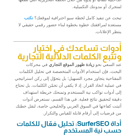
لمتجرك أو مدونتك التكميلية.
تبحث عن تنفيذ كامل لخطة سيو احترافية لموقعك؟
نكتب
مستعدة لمرافقتك خطوة بخطوة لبناء حضور رقمي حقيقي لا
ينتظر الإعلانات.
أدوات تساعدك في اختيار
وتتبع الكلمات الدلالية التجارية
عند السعي نحو
زيادة ظهور الموقع التجاري
في محركات
البحث، فإن استخدام الأدوات المتخصصة في تحليل الكلمات
المفتاحية يتجاوز مجرد التسهيل؛ بل يتحوّل إلى ركن استراتيجي
في عملية اتخاذ القرار. إذ لا يكفي أن تخمّن الكلمات، بل تحتاج
إلى أدوات تواكب نية المستخدم وتمنحك خريطة استهداف
دقيقة لتحقيق نتائج فعلية. في هذا القسم، نستعرض أدوات
أثبتت كفاءتها في السوق العربي والخليجي خاصة، لنقل خطتك
من فرضيات إلى أرقام قابلة للقياس والتكرار.
أداة SurferSEO: تحليل فعّال للكلمات
حسب نية المستخدم