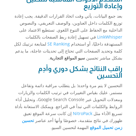
وإعادة التوزيع
بعد جمع البيانات، يأتي وقت اتخاذ القرارات الدقيقة. يجب إعادة
توزيع الكلمات داخل العناوين، والوصف التعريفي، والنصوص
الداخلية مع الحفاظ على التنوع اللغوي. تستطيع الاعتماد على
LinkWhisper
في تسهيل إعادة ربط الصفحات بالكلمات
المستهدفة داخليًا، أو استخدام
SE Ranking
لمتابعة ترتيبك لكل
كلمة وتحديد الصفحات التي تحتاج إلى تحديثات عاجلة، ما يدعم
بشكل مباشر تحسين
سيو المواقع التجارية
.
راقب النتائج بشكل دوري وأدِم
التحسين
التحسين لا يتم مرة واحدة؛ بل يتطلب مراقبة دائمة وتفاعل
مستمر. عليك بقياس التغييرات في ترتيب الكلمات والزيارات
ومعدلات التحويل عبر Google Search Console، وتحليل أداء
الروابط والكلمات التي تبدأ في التراجع. ويمكنك الاستعانة بأداة
تسريع الأداء مثل
NitroPack
إن كانت سرعة الموقع تعيق
ظهورك في نتائج متقدمة، خصوصًا وأنها أحد عناصر
تحسين
زمن تحميل الموقع
المهمة لتحسين السيو.