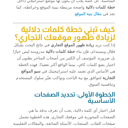
المناسبة. كل كلمة يجب أن يكون لها موضع استراتيجي داخل
خطة كلمات دلالية
واضحة مرتبطة ببنية الموقع وخرائطه، كما
تجد في
مقال بنية الموقع
.
كيف تبني خطة كلمات دلالية
لزيادة ظهور موقعك التجاري؟
إذا كنت تريد
زيادة ظهور الموقع التجاري
في نتائج البحث بشكل
فعّال ومستدام، فإن بناء
خطة كلمات دلالية
مدروسة ليس خيارًا
بل ضرورة. المؤسف أن الكثير من أصحاب المتاجر يظنون أن
اختيار بضع كلمات كافٍ، بينما الواقع أكثر تعقيدًا. فهذه الخطة
هي الأساس الذي تعتمد عليه استراتيجيتك في
سيو المواقع
التجارية
لتتوافق مع نية الباحث وتواكب تغيّر سلوك المستخدم
وتنافسية السوق.
الخطوة الأولى: تحديد الصفحات
الأساسية
قبل اختيار أي كلمة دلالية، يجب أن تعرف بدقة ما هي
الصفحات المحورية في موقعك التجاري. هذه الخطوة تشمل
صفحات الفئات، المنتجات، الأسئلة الشائعة، والمقالات التعليمية