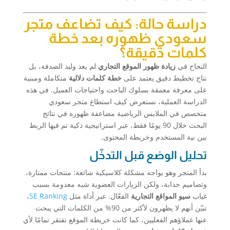
دراسة حالة: كيف تضاعف متجر
سعودي ظهوره بعد خطة
كلمات دقيقة؟
النجاح في
زيادة ظهور الموقع التجاري
لم يعد وليد الصدفة، بل
نتاج تخطيط دقيق يعتمد على
خطة كلمات دلالية
متكاملة ومبنية
على معرفة معمقة بسلوك الباحث واحتياجات العميل. في هذه
الدراسة العملية، نستعرض كيف استطاع متجر سعودي
متخصص في الملابس الرياضية مضاعفة ظهوره في نتائج
البحث خلال 90 يومًا فقط، عبر استراتيجية ذكية تم فيها الربط
بين نية المستخدم وخريطة المحتوى.
تحليل الوضع قبل التدخّل
بدأ المتجر وهو يواجه مشكلة كلاسيكية شائعة: منتجات ممتازة،
وتصاميم جذابة، ولكن الزيارات العضوية شبه معدومة بسبب
غياب
سيو المواقع التجارية
الفعّال. عبر أداة مثل
SE Ranking
،
تبيّن أنهم لا يظهرون لأكثر من 90% من الكلمات التي يبحث
عنها عملاؤهم الفعليين، كما كانت خريطة الموقع تفتقر تمامًا لأي