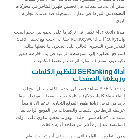
يمكن أن تساهم بفعالية في
تحسين ظهور المتاجر في محركات
البحث
دون التورط في معارك مستحيلة ضد علامات تجارية
كبرى.
ميزة Mangools تكمن في تركيزها على الجمع بين حجم البحث
والـ KD (Keyword Difficulty) جنبًا إلى جنب مع تحليل SERP
لتقدير قدرة المحتوى الحالي على الصعود. ما يجعلها مثالية
للمواقع الصغيرة إلى المتوسطة الراغبة في بناء خارطة ظهور
ذكية دون استنزاف موارد الزحف أو ضغط التكاليف.
أداة SERanking لتنظيم الكلمات
وربطها بالصفحات
SERanking لا تساعد فقط في تحديد الكلمات، بل تتيح لك
إنشاء
خطة كلمات دلالية
منظمة حسب صفحات موقعك، مما
يزيد من فرص
زيادة ظهور الموقع التجاري
. تدعم الأداة مبدأ
خريطة الربط بين الكلمات والصفحات في الموقع الواحد بما
يشبه بناء “حملة سيو داخلية”، وهو ما يجعلها تتفوق على أدوات
المنافسة عند إدارة أكثر من صفحة أو عِدة لغات.
ومن التطويرات الهامة التي طرحت في آخر تحديث لعام