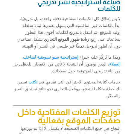
صياغة استراتيجية نشر تدريجي
للكلمات
لا يتم إطلاق كل الكلمات المفتاحية دفعة واحدة، بل تدريجيًا.
ابدأ بالكلمات غير التنافسية التي يسهل تصدرها لبناء سلطة
أولية للموقع، ثم انتقل بالتدريج لكلمات أقوى. هذا التطور
يساعدك على رفع
زيادة ظهور الموقع التجاري
بشكل تصاعدي
دون أن تُظهر لجوجل نمطًا غير طبيعي في النشر أو التهيئة.
وهذا ما يُركّز عليه خبراء
إستراتيجية سيو تسويقية تُضاعف
العملاء
، الذين يؤمنون أن النتيجة لا تأتي من الانفجار اللحظي بل
من بناء تدريجي للموثوقية حول صفحاتك.
خدمات كتابة المحتوى الاحترافي التي نقدمها في
نكتب
تضمن
لك خطة متكاملة تدفع بموقعك التجاري نحو نتائج تستحق التميز
والتصدّر.
توزيع الكلمات المفتاحية داخل
صفحات الموقع بفعالية
النجاح في جمع الكلمات الصحيحة لا يكتمل إلا إذا تم توزيعها