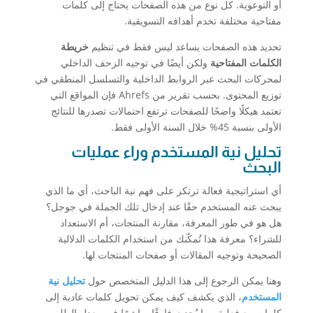
أو التوعوية. كل نوع من هذه الصفحات يحتاج إلى كلمات
مفتاحية مختلفة تخدم أهدافه التسويقية.
تحديد هذه الصفحات يساعد ليس فقط في تنظيم
خريطة
الكلمات المفتاحية
ولكن أيضًا في توجيه الزحف الداخلي
لمحركات البحث عبر الروابط الداخلية والتسلسل المنطقي في
توزيع المحتوى. بحسب تقرير من Ahrefs فإن المواقع التي
تعتمد هيكلًا واضحًا للصفحات ترتفع احتمالات تصدرها للنتائج
الأولى بنسبة 45% خلال السنة الأولى فقط.
تحليل نية المستخدم وراء عمليات
البحث
أي استراتيجية فعالة ترتكز على فهم نية الباحث، أي ما الذي
يبحث عنه المستخدم حقًا عند إدخال تلك الجملة في جوجل؟
هل هو في طور المعرفة، مقارنة المنتجات، أم الاستعداد
للشراء؟ معرفة هذا تُمكّنك من استخدام الكلمات الدلالية
الصحيحة وتوجيه المقالات أو صفحات المنتجات لها.
وهنا يمكن الرجوع إلى هذا الدليل المتخصص حول
تحليل نية
المستخدم
، الذي يكشف كيف يمكن تحويل كلمات عادية إلى
كلمات بيع فعلية، بما يُحدث فارقًا مباشرًا في معدل الطلب.