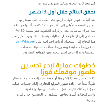
في محركات البحث
بشكل تسويقي متدرج.
تحقق النتائج خلال أول 3 أشهر
بعد الثلاثة أشهر الأولى، ارتفع عدد الكلمات التي يتصدر بها
المتجر الصفحة الأولى إلى أكثر من 120 كلمة، أغلبها مرتبطة
بنية شراء مباشرة. عدد الزيارات العضوية قفز بنسبة 180%
مما أدى إلى ارتفاع معدل الطلبات بنسبة 95%. يعود الكثير من
هذا النجاح إلى استخدام أدوات احترافية مثل
LinkWhisper
لبناء روابط داخلية قوية، وربط مقالات المدونة بصفحات
التصنيفات بذكاء دعم استراتيجية
سيو المواقع التجارية
.
خطوات عملية لبدء تحسين
ظهور موقعك فورًا
إذا كنت تدير متجرًا إلكترونيًا أو موقعًا تجاريًا، فلا حاجة للانتظار
طويلًا لتبدأ في
زيادة ظهور الموقع التجاري
. إليك خطوات عملية
مجرّبة يمكنك تنفيذها فورًا، مستندة إلى مبادئ علمية
واستراتيجيات أثبتت نجاحها، لتشاهد أثر التحسين خلال فترة
وجيزة.