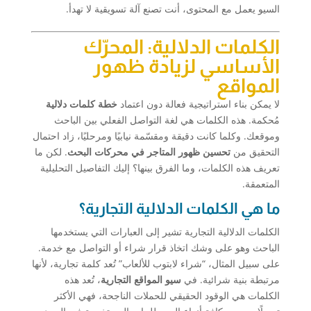
السيو يعمل مع المحتوى، أنت تصنع آلة تسويقية لا تهدأ.
الكلمات الدلالية: المحرّك
الأساسي لزيادة ظهور
المواقع
لا يمكن بناء استراتيجية فعالة دون اعتماد
خطة كلمات دلالية
مُحكمة. هذه الكلمات هي لغة التواصل الفعلي بين الباحث
وموقعك. وكلما كانت دقيقة ومقسّمة نيابيًا ومرحليًا، زاد احتمال
التحقيق من
تحسين ظهور المتاجر في محركات البحث
. لكن ما
تعريف هذه الكلمات، وما الفرق بينها؟ إليك التفاصيل التحليلية
المتعمقة.
ما هي الكلمات الدلالية التجارية؟
الكلمات الدلالية التجارية تشير إلى العبارات التي يستخدمها
الباحث وهو على وشك اتخاذ قرار شراء أو التواصل مع خدمة.
على سبيل المثال، “شراء لابتوب للألعاب” تُعد كلمة تجارية، لأنها
مرتبطة بنية شرائية. في
سيو المواقع التجارية
، تُعد هذه
الكلمات هي الوقود الحقيقي للحملات الناجحة، فهي الأكثر