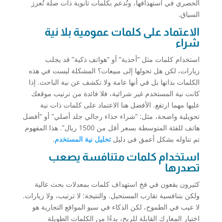
الحصري في استهدافها، وتُدعم بكلمات ثانوية ذات صلة تُعزز
السياق.
الاعتماد على كلمات عمومية بلا نية
شراء
استخدام كلمات مثل “أحذية” أو “هواتف ذكية” قد يجلب
زيارات، لكن هل تحولها إلى مبيعات؟ المشكلة ليست في هذه
الكلمات بذاتها بل في أنها عامة ولا تكشف عن نية الباحث. إذا
كانت نية المستخدم غير شرائية، فلا فائدة من ترتيب موقعك
عليها مهما ارتفع. الأفضل هنا الاعتماد على كلمات ذات نية
تحويلية واضحة، مثل: “شراء حذاء رجالي جلد أصلي” أو “أفضل
هاتف للفئة المتوسطة بسعر أقل من 1500 ريال”. هذا المفهوم
تم تناوله بشكل أعمق في دليل
تحليل نية المستخدم
.
استخدام كلمات متنافسة يصعب
تصدرها
كثيرون يقعون في فخ استهداف كلمات بمعدلات بحث عالية
ولكن بتنافسية تقارب المستحيل. والنتيجة: لا ترتيب، ولا زيارات.
لا عيب في الطموح، لكن الذكاء في سيو المواقع التجارية هو
اختيار المعارك القابلة للربح، بدءًا من الكلمات الطويلة