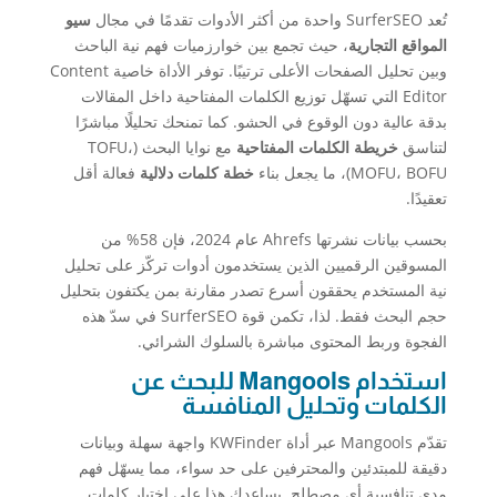
تُعد SurferSEO واحدة من أكثر الأدوات تقدمًا في مجال
سيو
المواقع التجارية
، حيث تجمع بين خوارزميات فهم نية الباحث
وبين تحليل الصفحات الأعلى ترتيبًا. توفر الأداة خاصية Content
Editor التي تسهّل توزيع الكلمات المفتاحية داخل المقالات
بدقة عالية دون الوقوع في الحشو. كما تمنحك تحليلًا مباشرًا
لتناسق
خريطة الكلمات المفتاحية
مع نوايا البحث (TOFU،
MOFU، BOFU)، ما يجعل بناء
خطة كلمات دلالية
فعالة أقل
تعقيدًا.
بحسب بيانات نشرتها Ahrefs عام 2024، فإن 58% من
المسوقين الرقميين الذين يستخدمون أدوات تركّز على تحليل
نية المستخدم يحققون أسرع تصدر مقارنة بمن يكتفون بتحليل
حجم البحث فقط. لذا، تكمن قوة SurferSEO في سدّ هذه
الفجوة وربط المحتوى مباشرة بالسلوك الشرائي.
استخدام Mangools للبحث عن
الكلمات وتحليل المنافسة
تقدّم Mangools عبر أداة KWFinder واجهة سهلة وبيانات
دقيقة للمبتدئين والمحترفين على حد سواء، مما يسهّل فهم
مدى تنافسية أي مصطلح. يساعدك هذا على اختيار كلمات