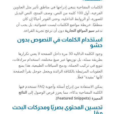
الكلمات المفتاحية ينبغي إدراجها في مناطق تأثير مثل العناوين
الفرعية، أول 100 كلمة من النص، وصف المنتج، النص البديل
للصورة، أو الروابط الداخلية، وحتى الفوتر أحيانًا إن كان
منطقيًا. خريطة مواضع الكلمات ليست عشوائية، بل يجب أن
تدعم
سيو المواقع التجارية
دون أن تزعج تجربة القراءة.
استخدام الكلمات في النصوص بدون
حشو
وجود الكلمة الدلالية 30 مرة داخل الصفحة لا يعني تكرارها
بطريقة مملة، بل توزيعها عبر صيغ مختلفة، استخدام مرادفات،
تنويع في تركيب الجملة، ودمج السياقات الطبيعية. هذا يمنع
العقوبات المرتبطة بالكثافة الزائدة ويجعل جوجل يقرأ الصفحة
كأنها “مفيدة” فعلًا.
يمكن الاستفادة من إدراج أسئلة وأجوبة FAQ تستخدم فيها
الكلمة المفتاحية بذكاء، مما يعزز فرص الوصول إلى
النتائج
المميزة (Featured Snippets)
.
تحسين المحتوى بصريًا ومحركات البحث
معًا