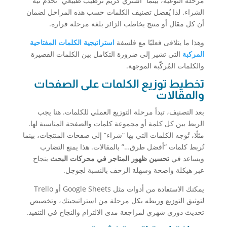
مرحلة التوعية، بينما “اشتري كريم ترطيب طبيعي” تخدم نية
الشراء. لذا يُفضل تصنيف الكلمات حسب هذه المراحل لضمان
أن كل مقال أو منتج يخاطب الزائر بلغة مرحلة قراره.
وهذا ما يتلاقى فعليًا مع فلسفة
استراتيجية الكلمات المفتاحية
المركبة
التي تشير إلى ضرورة التكامل بين الكلمات القصيرة
والكلمات المُركّبة الموجهة.
تخطيط توزيع الكلمات على الصفحات
والمقالات
بعد التصنيف، تبدأ مرحلة التوزيع العملي للكلمات. هنا يجب
الربط بين كل كلمة أو مجموعة كلمات والصفحة المناسبة لها.
مثلًا، تُوجه الكلمات التي بها “شراء” إلى صفحات المنتجات، بينما
تُربط كلمات “أفضل طرق…” بالمقالات. هذا يمنع التضارب
ويساعد في
تحسين ظهور المتاجر في محركات البحث
بنجاح
عبر هيكلة واضحة وسهلة الزحف بالنسبة لجوجل.
يمكنك الاستفادة من أدوات مثل Google Sheets أو Trello
لتوثيق التوزيع وربطه بكل مرحلة من استراتيجيتك، وتخصيص
تحديث دوري شهري لمراجعة مدى الالتزام والنجاح في التنفيذ.