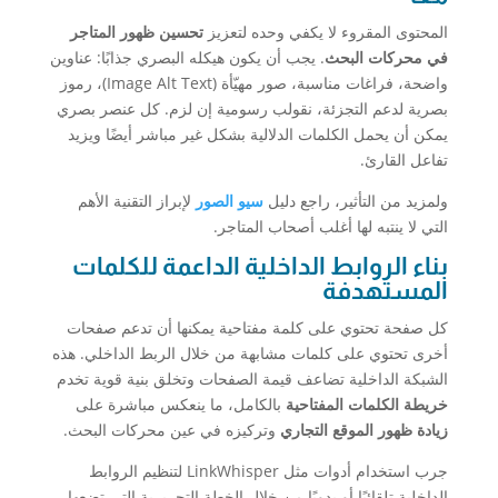
المحتوى المقروء لا يكفي وحده لتعزيز
تحسين ظهور المتاجر
في محركات البحث
. يجب أن يكون هيكله البصري جذابًا: عناوين
واضحة، فراغات مناسبة، صور مهيّأة (Image Alt Text)، رموز
بصرية لدعم التجزئة، نقولب رسومية إن لزم. كل عنصر بصري
يمكن أن يحمل الكلمات الدلالية بشكل غير مباشر أيضًا ويزيد
تفاعل القارئ.
ولمزيد من التأثير، راجع دليل
سيو الصور
لإبراز التقنية الأهم
التي لا ينتبه لها أغلب أصحاب المتاجر.
بناء الروابط الداخلية الداعمة للكلمات
المستهدفة
كل صفحة تحتوي على كلمة مفتاحية يمكنها أن تدعم صفحات
أخرى تحتوي على كلمات مشابهة من خلال الربط الداخلي. هذه
الشبكة الداخلية تضاعف قيمة الصفحات وتخلق بنية قوية تخدم
خريطة الكلمات المفتاحية
بالكامل، ما ينعكس مباشرة على
زيادة ظهور الموقع التجاري
وتركيزه في عين محركات البحث.
جرب استخدام أدوات مثل LinkWhisper لتنظيم الروابط
الداخلية تلقائيًا أو يدويًا من خلال الخطة التحريرية التي تضعها