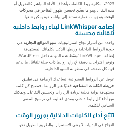
2023، إمكانية ربط الكلمات بأهداف الأداء المباشر كالتحويل أو
مدة البقاء، وهو ما يغذّي
تحسين ظهور المتاجر في محركات
البحث
بتوجيهات عملية تستند إلى بيانات حية يمكن تتبعها.
إضافة LinkWhisper لبناء روابط داخلية
تلقائية محسنة
واحدة من أسرار نجاح استراتيجيات
سيو المواقع التجارية
هي
جودة الروابط الداخلية وربطها الذكي بكلماتك المستهدفة.
إضافة LinkWhisper تُبسّط هذه المهمة داخل WordPress،
وتوفر اقتراحات دقيقة لإدراج روابط ذات صلة تلقائيًا، ما يدعم
قوة كل صفحة في منظومة السيو الداخلية.
عوضًا عن الروابط العشوائية، تساعدك الإضافة في تطبيق
خريطة الكلمات المفتاحية
فعليًا عبر الروابط، فتصبح كل كلمة
مستهدفة بوابة فعلية لزيادة الزيارات وتحسين التفاعل. ويمكنك
تتبع أداء كل رابط داخلي ومدى فعاليته في ترسيخ المعنى
السياقي للكلمة.
تتبّع أداء الكلمات الدلالية بمرور الوقت
النجاح في البدايات لا يعني الاستمرار، والطريق الطويل نحو