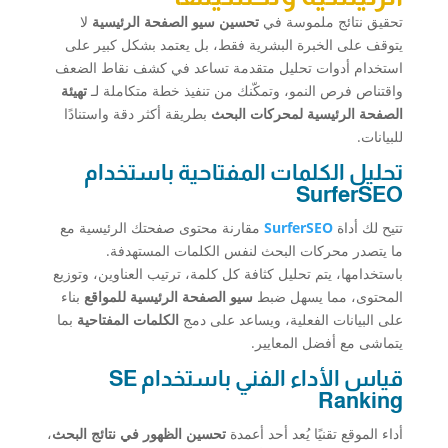
تحقيق نتائج ملموسة في
تحسين سيو الصفحة الرئيسية
لا
يتوقف على الخبرة البشرية فقط، بل يعتمد بشكل كبير على
استخدام أدوات تحليل متقدمة تساعد في كشف نقاط الضعف
واقتناص فرص النمو، وتمكّنك من تنفيذ خطة متكاملة لـ
تهيئة
الصفحة الرئيسية لمحركات البحث
بطريقة أكثر دقة واستنادًا
للبيانات.
تحليل الكلمات المفتاحية باستخدام
SurferSEO
تتيح لك أداة
SurferSEO
مقارنة محتوى صفحتك الرئيسية مع
ما يتصدر محركات البحث لنفس الكلمات المستهدفة.
باستخدامها، يتم تحليل كثافة كل كلمة، ترتيب العناوين، وتوزيع
المحتوى، مما يسهل ضبط
سيو الصفحة الرئيسية للمواقع
بناء
على البيانات الفعلية، ويساعد على دمج
الكلمات المفتاحية
بما
يتماشى مع أفضل المعايير.
قياس الأداء الفني باستخدام SE
Ranking
أداء الموقع تقنيًا يُعد أحد أعمدة
تحسين الظهور في نتائج البحث
،