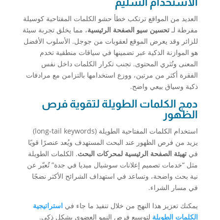
الاستخدام السليم
العديد من المواقع ترتكب خطأ حشو الكلمات المفتاحية كوسيلة
مفرطة لـ
تحسين سيو الصفحة الرئيسية
، مما يخلق تجربة سيئة
للزائر وقد يعرض الموقع لعقوبات من جوجل. الأسلوب الأفضل
هو الموازنة الذكية عبر تضمينها في سياقات منطقية تخدم
المعنى وتُثري المحتوى. تجنب تكرار الكلمات داخل نفس
الفقرة أكثر من مرتين، ووزع استخدامها بالتزامن مع مرادفات
ذكية وسياق بيعي واضح.
دمج الكلمات الطويلة لتقوية فرص
الظهور
استخدام الكلمات المفتاحية الطويلة (long-tail keywords)
يزيد من فرص الظهور عند البحث المستهدف ويُعد عنصرًا قويًا
في
تهيئة الصفحة الرئيسية لمحركات البحث
. الكلمات الطويلة
مثل “خدمات تصميم إعلانات سوشيال ميديا في جدة” تُعبّر عن
نية بحث واضحة، وتساعد في استهداف الشرائح الأكثر نضجًا
في مسار الشراء.
يمكنك تعزيز هذا النهج من خلال تنفيذ ما جاء في
استراتيجية
الكلمات الطويلة
لتوسيع فرص النمو العضوي بشكل ذكي.