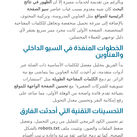
وبالرغم من تقديمه لخدمات مميزة إلا أن
الظهور في نتائج
البحث
كان شبه معدوم بسبب غياب عناصر
سيو الصفحة
الرئيسية للمواقع
مثل العناوين المدروسة، وتركيبة المحتوى،
بالإضافة إلى سرعة تحميل منخفضة وتجاهل للكلمات المفتاحية
المتخصصة. الصفحة الأولى كانت مجرد ممر سريع يفتقر لأي
دليل توجيهي للعملاء المحتملين.
الخطوات المنفذة في السيو الداخلي
والعناوين
بدأ الفريق بتحليل مفصل للكلمات الأساسية ذات الصلة عبر
أدوات متقدمة، ثم أعيدت كتابة العناوين بما يتماشى مع نية
الزائر. تم دمج
الكلمات المفتاحية الطويلة
مثل “استشارات
تسويقية للشركات الصغيرة” مع
تحسين الصفحة الواجهة للموقع
بصياغة تقدم فائدة واضحة من الوهلة الأولى، مما ساعد على
رفع إمكانية النقر وتحسين معدل التحويل.
التحسينات التقنية التي أحدثت الفارق
تم تحسين الكود البرمجي للتقليل من زمن التحميل، وتفعيل
ضغط الملفات والصور، وتثبيت ملف
robots.txt
بالشكل
الصحيح. كما تم دمج عناصر ثقة مرئية وإعادة ترتيب أقسام