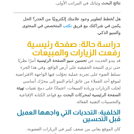
نتائج البحث
وثباتك في المراتب الأولى.
هل تُخطط لتطوير وجود علامتك إلكترونيًا من الجذر؟ الحل
يكمن في شراكتك مع فريق
نكتب
المتخصص في المحتوى
والسيو الذكي.
دراسة حالة: صفحة رئيسية
رفعت الزيارات والمبيعات
قد يبدو الحديث عن
تحسين سيو الصفحة الرئيسية
أمرًا نظريًا
حتى ترى النتيجة الحقيقية على أرض الواقع، وفي هذا الجزء
نسلط الضوء على تجربة عملية تحوّلت فيها الواجهة الافتراضية
لموقع أحد العملاء من عائق أمام النمو إلى محرّك أساسي
لجلب الزيارات وزيادة المبيعات، اعتمادًا على دمج تقنيات
تهيئة
الصفحة الرئيسية لمحركات البحث
مع قواعد الكتابة الإقناعية
والتحسينات التقنية الفعالة.
الخلفية: التحديات التي واجهها العميل
قبل التحسين
كان الموقع يعاني من ضعف كبير في الزيارات العضوية،