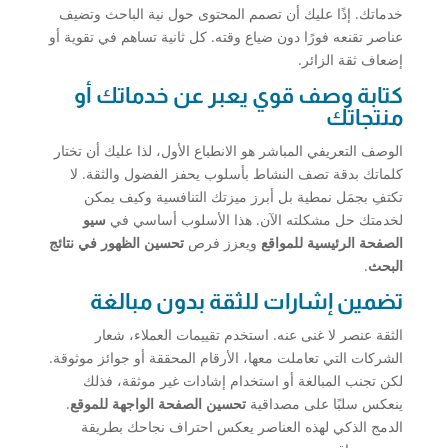
خدماتك. إذًا عليك أن تصمم المحتوى حول نية الباحث وتضيف
عناصر تقنعه فورًا دون ضياع وقته. كل ثانية تساهم في تقوية أو
إضعاف ثقة الزائر.
كتابة وصف قوي يعبر عن خدماتك أو
منتجاتك
الوصف التعريفي المباشر هو الانطباع الأول، لذا عليك أن تختار
كلماتك بدقة تصف النشاط بأسلوب يحفز الفضول والثقة. لا
تكتفِ بجمَل نمطية بل أبرز ميزتك التنافسية وكيف يمكن
لخدمتك حل مشكلته الآن. هذا الأسلوب أساسي في
سيو
الصفحة الرئيسية للمواقع
ويعزز فرص
تحسين الظهور في نتائج
البحث
.
تضمين إشارات للثقة بدون مبالغة
الثقة عنصر لا غنى عنه. استخدم تقييمات العملاء، شعار
الشركات التي تعاملت معها، الأرقام المحققة أو جوائز موثوقة.
لكن تجنب المبالغة أو استخدام إشادات غير موثقة، فذلك
ينعكس سلبًا على مصداقية
تحسين الصفحة الواجهة للموقع
.
الدمج الذكي لهذه العناصر يعكس احتراف نجاحك بطريقة