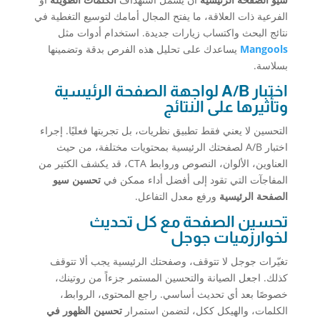
الفرعية ذات العلاقة، ما يفتح المجال أمامك لتوسيع التغطية في
نتائج البحث واكتساب زيارات جديدة. استخدام أدوات مثل
Mangools
يساعدك على تحليل هذه الفرص بدقة وتضمينها
بسلاسة.
اختبار A/B لواجهة الصفحة الرئيسية
وتأثيرها على النتائج
التحسين لا يعني فقط تطبيق نظريات، بل تجربتها فعليًا. إجراء
اختبار A/B لصفحتك الرئيسية بمحتويات مختلفة، من حيث
العناوين، الألوان، النصوص وروابط CTA، قد يكشف الكثير من
المفاجآت التي تقود إلى أفضل أداء ممكن في
تحسين سيو
الصفحة الرئيسية
ورفع معدل التفاعل.
تحسين الصفحة مع كل تحديث
لخوارزميات جوجل
تغيّرات جوجل لا تتوقف، وصفحتك الرئيسية يجب ألا تتوقف
كذلك. اجعل الصيانة والتحسين المستمر جزءاً من روتينك،
خصوصًا بعد أي تحديث أساسي. راجع المحتوى، الروابط،
الكلمات، والهيكل ككل، لتضمن استمرار
تحسين الظهور في