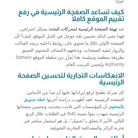
كبيرًا.
كيف تساعد الصفحة الرئيسية في رفع
تقييم الموقع كاملًا
عند
تهيئة الصفحة الرئيسية لمحركات البحث
بشكل احترافي،
فهذا يعني كذلك تحسين ثقة جوجل في كامل الموقع. كيف؟ لأن
الصفحة الأولى غالبًا ما تحتوي على روابط داخلية ترشد العناكب
والزوار لبقية الصفحات، وتدفعهم لاكتشاف المحتوى العميق
بطريقة منطقية وسلسة. هذا يُعزّز من سلطة الموقع Domain
Authority ويُحسن الترتيب العام.
الانعكاسات التجارية لتحسين الصفحة
الرئيسية
كل شركة تطمح لرفع إيراداتها عليها أن تبدأ من الأساس:
الصفحة الرئيسية. فقد أظهرت دراسة أجرتها
خطة تسويق
بالمحتوى
أن المؤسسات التي قامت بتحديث وتحسين صفحاتها
الرئيسية شهدت نموًا بنسبة 45% في الطلبات خلال الربع
التالي. الأمر لا يتعلق بـ”تجميل”، بل هو استثمار مباشر في
تجربة الزائر والمصداقية التجارية التحويلية.