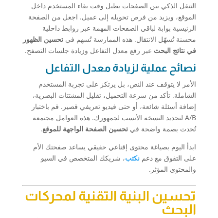
التنقل الذكي بين الصفحات يطيل وقت بقاء المستخدم داخل
الموقع، ويزيد من فرص تحويله إلى عميل. اجعل من الصفحة
الرئيسية بوابة لباقي الصفحات المهمة عبر روابط داخلية
محسنة تُسهّل الانتقال. هذه الممارسة تُسهم في
تحسين الظهور
في نتائج البحث
عبر رفع معدل التفاعل وزيادة جلسات التصفح.
نصائح عملية لزيادة معدل التفاعل
الأمر لا يتوقف عند النص، بل يرتكز على تجربة المستخدم
الشاملة. تأكد من سرعة التحميل، تقليل المشتتات البصرية،
إضافة أسئلة شائعة، أو حتى فيديو تعريفي قصير. قم باختبار
A/B لتحديد النسخة الأنسب لجمهورك. هذه العوامل مجتمعة
تُحدث بصمة واضحة في
تحسين الصفحة الواجهة للموقع
.
ابدأ اليوم بصياغة محتوى إقناعي حقيقي يساعد صفحتك الأم
على التفوق مع دعم
نكتب
، شريكك المتخصص في السيو
والمحتوى المؤثر.
تحسين البنية التقنية لمحركات
البحث