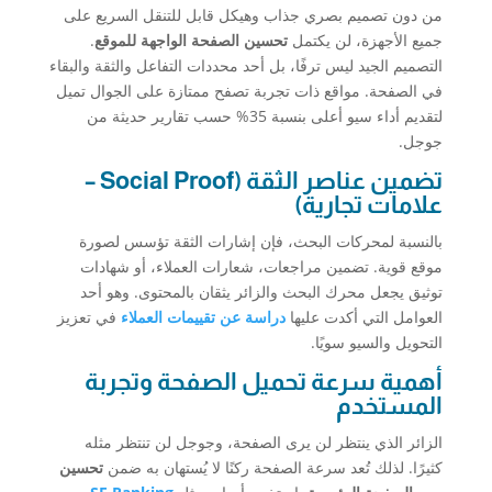
من دون تصميم بصري جذاب وهيكل قابل للتنقل السريع على
جميع الأجهزة، لن يكتمل
تحسين الصفحة الواجهة للموقع
.
التصميم الجيد ليس ترفًا، بل أحد محددات التفاعل والثقة والبقاء
في الصفحة. مواقع ذات تجربة تصفح ممتازة على الجوال تميل
لتقديم أداء سيو أعلى بنسبة 35% حسب تقارير حديثة من
جوجل.
تضمين عناصر الثقة (Social Proof –
علامات تجارية)
بالنسبة لمحركات البحث، فإن إشارات الثقة تؤسس لصورة
موقع قوية. تضمين مراجعات، شعارات العملاء، أو شهادات
توثيق يجعل محرك البحث والزائر يثقان بالمحتوى. وهو أحد
العوامل التي أكدت عليها
دراسة عن تقييمات العملاء
في تعزيز
التحويل والسيو سويًا.
أهمية سرعة تحميل الصفحة وتجربة
المستخدم
الزائر الذي ينتظر لن يرى الصفحة، وجوجل لن تنتظر مثله
كثيرًا. لذلك تُعد سرعة الصفحة ركنًا لا يُستهان به ضمن
تحسين