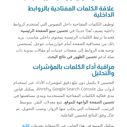
علاقة الكلمات المفتاحية بالروابط
الداخلية
توظيف الكلمات المفتاحية داخل النصوص التي تُستخدم كروابط
داخلية يضيف بُعدًا جديدًا في
تحسين سيو الصفحة الرئيسية
.
فعندما ترتبط الكلمات الرئيسية بمحتوى داخلي مناسب، يزيد
ذلك من مصداقية الصفحة أمام خوارزميات جوجل. يُستحسن
توجيه هذه الروابط إلى صفحات خدمات أو مقالات مدونة ذات
صلة لدعم
تحسين الظهور في نتائج البحث
.
مراقبة أداء الكلمات بالمؤشرات
والتحليل
التحسين لا يكتمل دون تتبّع دقيق لمؤشرات الأداء. عبر استخدام
أدوات مثل Google Search Console وAhrefs، يمكنك قياس
مدى فعالية الكلمات المفتاحية المستخدمة ومدى مساهمتها في
تحسين الصفحة الواجهة للموقع
. تتبع معدلات النقر، متوسط
الترتيب، الصفحات التي يجلب منها الزوار، ونسب التحويل، ثم
عدّل وفق النتائج لتحسين الفاعلية.
يمكنك التوسع في هذا الجانب عبر الاستعانة بخدمات
كتابة