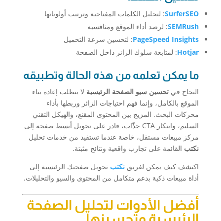
SurferSEO
: لتحليل الكلمات المفتاحية وترتيب أولوياتها
SEMRush
: لرصد أداء الموقع ومنافسيه
PageSpeed Insights
: لتحسين سرعة التحميل
Hotjar
: لمتابعة سلوك الزائر داخل الصفحة
ما يمكن تعلمه من هذه الحالة وتطبيقه
النجاح في
تحسين سيو الصفحة الرئيسية
لا يتطلب إعادة بناء
الموقع بالكامل، وإنما فهم احتياجات الزائر وربطها بأداء
محركات البحث. المزيج بين المحتوى المقنع، والهيكل التقني
السليم، وابتكار CTA جذّاب، قادر على تحويل أبسط صفحة إلى
مركز مبيعات مستقل، خاصة عندما تستفيد من خدمات تحليل
نكتب
القائمة على تجارب واقعية ونتائج مثبتة.
اكتشف كيف يمكن لفريق
نكتب
تحويل صفحتك الرئيسية إلى
أداة مبيعات ذكية بدعم متكامل من المحتوى والسيو والتحليلات.
أفضل الأدوات لتحليل الصفحة
الرئيسية وتحسينها