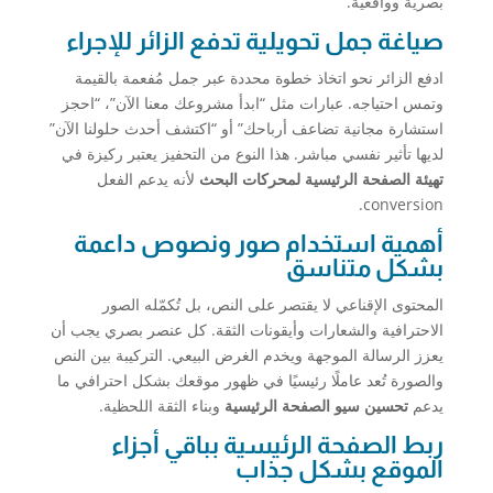
بصرية وواقعية.
صياغة جمل تحويلية تدفع الزائر للإجراء
ادفع الزائر نحو اتخاذ خطوة محددة عبر جمل مُفعمة بالقيمة
وتمس احتياجه. عبارات مثل “ابدأ مشروعك معنا الآن”، “احجز
استشارة مجانية تضاعف أرباحك” أو “اكتشف أحدث حلولنا الآن”
لديها تأثير نفسي مباشر. هذا النوع من التحفيز يعتبر ركيزة في
تهيئة الصفحة الرئيسية لمحركات البحث
لأنه يدعم الفعل
conversion.
أهمية استخدام صور ونصوص داعمة
بشكل متناسق
المحتوى الإقناعي لا يقتصر على النص، بل تُكمّله الصور
الاحترافية والشعارات وأيقونات الثقة. كل عنصر بصري يجب أن
يعزز الرسالة الموجهة ويخدم الغرض البيعي. التركيبة بين النص
والصورة تُعد عاملًا رئيسيًا في ظهور موقعك بشكل احترافي ما
يدعم
تحسين سيو الصفحة الرئيسية
وبناء الثقة اللحظية.
ربط الصفحة الرئيسية بباقي أجزاء
الموقع بشكل جذاب