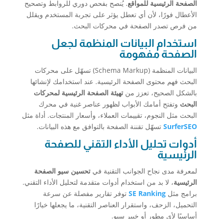
الصفحة الرئيسية للمواقع
. يُنصح بفحص دوري للروابط وتصحيح
الأعطال فورًا، لأن أي تعطل يؤثر على تجربة المستخدم ويقلل
من فرص تصدر الصفحة في محركات البحث.
استخدام البيانات المنظمة لجعل
الصفحة مفهومة
البيانات المنظمة (Schema Markup) تسهّل على محركات
البحث فهم محتوى الصفحة الرئيسية. عند استخدامك لإنشائها
بالشكل الصحيح، تعزز من
تهيئة الصفحة الرئيسية لمحركات
البحث
وتفتح أمامك الأبواب لظهور عناصر غنية في محرك
البحث مثل النجوم، تقييمات العملاء، وأسعار المنتجات. أداة مثل
SurferSEO
تسهّل تقننة الصفحة بالتوافق مع هذه البيانات.
أدوات تحليل الأداء التقني للصفحة
الرئيسية
لمعرفة مدى نجاح الجوانب التقنية في
تحسين سيو الصفحة
الرئيسية
، لا بد من استخدام أدوات متقدمة لتحليل الأداء التقني.
برامج مثل
SE Ranking
توفر تقارير مفصلة عن سرعة
التحميل، الزحف، واستقرار العناصر التقنية، ما يجعلها خيارًا
أساسيًا لأي مطور أو خبير سيو.