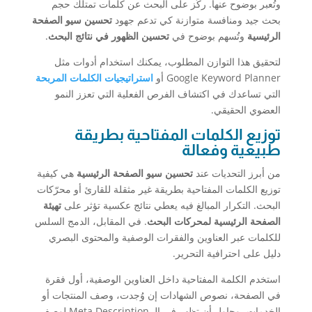
وتُعبر بوضوح عنها. ركّز على البحث عن كلمات تمتلك حجم
بحث جيد ومنافسة متوازنة كي تدعم جهود
تحسين سيو الصفحة
الرئيسية
وتُسهم بوضوح في
تحسين الظهور في نتائج البحث
.
لتحقيق هذا التوازن المطلوب، يمكنك استخدام أدوات مثل
Google Keyword Planner أو
استراتيجيات الكلمات المربحة
التي تساعدك في اكتشاف الفرص الفعلية التي تعزز النمو
العضوي الحقيقي.
توزيع الكلمات المفتاحية بطريقة
طبيعية وفعالة
من أبرز التحديات عند
تحسين سيو الصفحة الرئيسية
هي كيفية
توزيع الكلمات المفتاحية بطريقة غير مثقلة للقارئ أو محرّكات
البحث. التكرار المبالغ فيه يعطي نتائج عكسية تؤثر على
تهيئة
الصفحة الرئيسية لمحركات البحث
. في المقابل، الدمج السلس
للكلمات عبر العناوين والفقرات الوصفية والمحتوى البصري
دليل على احترافية التحرير.
استخدم الكلمة المفتاحية داخل العناوين الوصفية، أول فقرة
في الصفحة، نصوص الشهادات إن وُجدت، وصف المنتجات أو
الخدمات، وحاول أن تظهر في الـ Meta Description لوصف