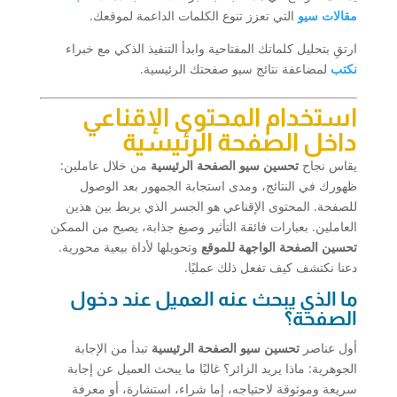
مقالات سيو
التي تعزز تنوع الكلمات الداعمة لموقعك.
ارتقِ بتحليل كلماتك المفتاحية وابدأ التنفيذ الذكي مع خبراء
نكتب
لمضاعفة نتائج سيو صفحتك الرئيسية.
استخدام المحتوى الإقناعي
داخل الصفحة الرئيسية
يقاس نجاح
تحسين سيو الصفحة الرئيسية
من خلال عاملين:
ظهورك في النتائج، ومدى استجابة الجمهور بعد الوصول
للصفحة. المحتوى الإقناعي هو الجسر الذي يربط بين هذين
العاملين. بعبارات فائقة التأثير وصيغ جذابة، يصبح من الممكن
تحسين الصفحة الواجهة للموقع
وتحويلها لأداة بيعية محورية.
دعنا نكتشف كيف تفعل ذلك عمليًا.
ما الذي يبحث عنه العميل عند دخول
الصفحة؟
أول عناصر
تحسين سيو الصفحة الرئيسية
تبدأ من الإجابة
الجوهرية: ماذا يريد الزائر؟ غالبًا ما يبحث العميل عن إجابة
سريعة وموثوقة لاحتياجه، إما شراء، استشارة، أو معرفة