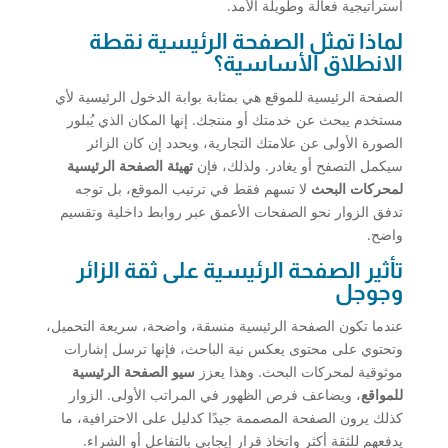
استراتيجية فعالة وطويلة الأمد.
لماذا تمثل الصفحة الرئيسية نقطة
الانطلاق الأساسية؟
الصفحة الرئيسية للموقع هي بمثابة بوابة الدخول الرئيسية لأي
مستخدم يبحث عن خدمتك أو منتجك. إنها المكان الذي يُبلور
الصورة الأولى عن علامتك التجارية، ويحدد إن كان الزائر
سيكمل التصفح أو يغادر. ولذلك، فإن
تهيئة الصفحة الرئيسية
لمحركات البحث
لا تسهم فقط في ترتيب الموقع، بل توجه
تدفق الزوار نحو الصفحات الأعمق عبر روابط داخلية وتقسيم
واضح.
تأثير الصفحة الرئيسية على ثقة الزائر
وجوجل
عندما تكون الصفحة الرئيسية منسقة، واضحة، سريعة التحميل،
وتحتوي على محتوى يعكس نية الباحث، فإنها ترسل إشارات
موثوقية لمحركات البحث. وهذا يعزز
سيو الصفحة الرئيسية
للمواقع
، ويضاعف فرص الظهور في المراتب الأولى. الزوار
كذلك يرون الصفحة المصممة جيدًا كدليل على الاحترافية، ما
يدفعهم للثقة أكثر واتخاذ قرار إيجابي بالتفاعل أو الشراء.