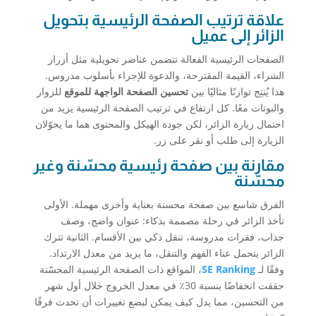
علاقة ترتيب الصفحة الرئيسية بتحويل
الزائر إلى عميل
الصفحات الرئيسية الفعالة تتضمن عناصر تحويلية مثل أزرار
الشراء، القيمة المقترحة، والدعوة للإجراء بأسلوب مدروس.
هذا يُنتِج توازنًا مثاليًا بين
تحسين الصفحة الواجهة للموقع
للزوار
والبوتات معًا. كل ارتفاع في ترتيب الصفحة الرئيسية يزيد من
احتمال زيارة الزائر، لكن جودة الهيكل والمحتوى هما ما يحوّلان
الزيارة إلى طلب أو نقر على زر.
مقارنة بين صفحة رئيسية محسّنة وغير
محسّنة
الفرق شاسع بين صفحة محسنة بعناية وأخرى مهملة. الأولى
تأخذ الزائر في رحلة مصممة بذكاء: عنوان واضح، وصف
جذاب، فقرات مدروسة، تنقل ذكي بين الأقسام. الثانية تترك
الزائر يتحمل عناء الفهم والتنقل، ما يزيد من معدل الارتداد.
وفقًا لـ
SE Ranking
، المواقع ذات الصفحة الرئيسية المحسّنة
حققت انخفاضًا بنسبة 30٪ في معدل الخروج خلال أول شهر
من التحسين، مما يدل كيف يمكن لبضع تغييرات أن تحدث فرقًا