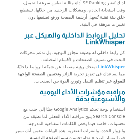
لذلك تُعتبر SE Ranking أداة مثالية لقياس سرعة التحميل،
وقت استجابة الخادم، ومشكلات الزحف. من خلالها، تستطيع
خلق بيئة تقنية تُسهل أرشفة الصفحة ورفع تصنيفها دون
تغييرات مرهقة في البنية.
تحليل الروابط الداخلية والهيكل عبر
LinkWhisper
كل رابط داخلي له وظيفة تتجاوز التوجيه، بل تدعم محركات
البحث في تصنيف الصفحات والأقسام المختلفة.
LinkWhisper
تمنحك رؤية مفصلة عن شبكة الروابط داخليًا،
مما يساعدك في تعزيز تجربة الزائر و
تحسين الصفحة الواجهة
للموقع
عبر تنظيم التنقل وتوزيع القوة بين الصفحات.
مراقبة مؤشرات الأداء اليومية
والأسبوعية بدقة
استخدام لوحة تحكم Google Analytics جنبًا إلى جنب مع
Search Console يتيح مراقبة الأداء الفعلي لما تطبقه من
تحسينات، خاصة فيما يخص الكلمات المفتاحية المدرجة،
والزوار الجدد، والنقرات العضوية. هذه البيانات تضمن أنك تسير
في المسار الصحيح تجاه
تحسين سيو الصفحة الرئيسية