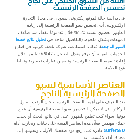
أمثلة من السوق الخليجي على نجاح
تحسين الصفحة الرئيسية
في دراسة حالة لموقع إلكتروني سعودي في مجال التجارة
الإلكترونية، أدى
تحسين سيو الصفحة الرئيسية
إلى زيادة
الظهور العضوي بنسبة 120% خلال 60 يومًا فقط، مما ضاعف
المبيعات بشكل ملحوظ (التفاصيل متاحة في
تحليل نتائج خطط
السيو الناجحة
). كذلك، استطاعت شركة ناشئة كويتية في قطاع
الخدمات المهنية أن ترفع معدل التفاعل بـ47% فقط من خلال
إعادة تصميم الصفحة الرئيسية وتضمين عبارات تحفيزية ونقاط
قوة العلامة.
العناصر الأساسية لسيو
الصفحة الرئيسية الناجح
بعد التعرف على أهمية الصفحة الرئيسية، حان الوقت لنتناول
الركائز التي لا يمكن لـ
تحسين سيو الصفحة الرئيسية
أن ينجح
دونها. سواء كنت تطمح للظهور أعلى في نتائج البحث أو لجذب
عملاء مهتمين فعلًا، هذه العناصر المبنية على بيانات وتجارب أداة
SurferSEO
قادرة على رفع قوة صفحتك الأولى، وتحويلها إلى
محرّك أداء لا يُستهان به.