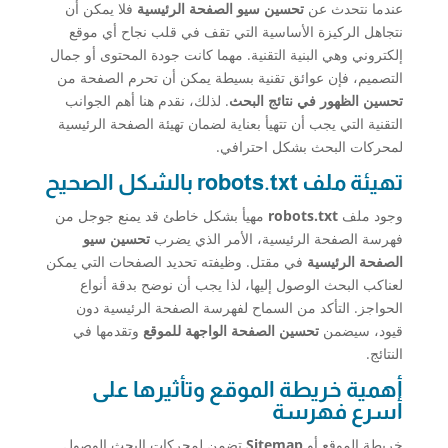
عندما نتحدث عن
تحسين سيو الصفحة الرئيسية
فلا يمكن أن
نتجاهل الركيزة الأساسية التي تقف في قلب نجاح أي موقع
إلكتروني وهي البنية التقنية. مهما كانت جودة المحتوى أو جمال
التصميم، فإن عوائق تقنية بسيطة يمكن أن تحرم الصفحة من
تحسين الظهور في نتائج البحث
. لذلك، نقدم هنا أهم الجوانب
التقنية التي يجب أن تتهيأ بعناية لضمان تهيئة الصفحة الرئيسية
لمحركات البحث بشكل احترافي.
تهيئة ملف robots.txt بالشكل الصحيح
وجود ملف
robots.txt
مهيأ بشكل خاطئ قد يمنع جوجل من
فهرسة الصفحة الرئيسية، الأمر الذي يضرب
تحسين سيو
الصفحة الرئيسية
في مقتل. وظيفته تحديد الصفحات التي يمكن
لعناكب البحث الوصول إليها، لذا يجب أن نوضح بدقة أنواع
الحواجز. التأكد من السماح لفهرسة الصفحة الرئيسية دون
قيود، سيضمن
تحسين الصفحة الواجهة للموقع
وتقدمها في
النتائج.
أهمية خريطة الموقع وتأثيرها على
أسرع فهرسة
خريطة الموقع أو
Sitemap
تضمن لمحركات البحث الوصول