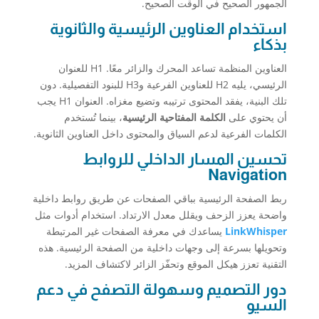
الجمهور الصحيح في الوقت الصحيح.
استخدام العناوين الرئيسية والثانوية
بذكاء
العناوين المنظمة تساعد المحرك والزائر معًا. H1 للعنوان
الرئيسي، يليه H2 للعناوين الفرعية وH3 للبنود التفصيلية. دون
تلك البنية، يفقد المحتوى ترتيبه وتضيع مغزاه. العنوان H1 يجب
أن يحتوي على
الكلمة المفتاحية الرئيسية
، بينما تُستخدم
الكلمات الفرعية لدعم السياق والمحتوى داخل العناوين الثانوية.
تحسين المسار الداخلي للروابط
Navigation
ربط الصفحة الرئيسية بباقي الصفحات عن طريق روابط داخلية
واضحة يعزز الزحف ويقلل معدل الارتداد. استخدام أدوات مثل
LinkWhisper
يساعدك في معرفة الصفحات غير المرتبطة
وتحويلها بسرعة إلى وجهات داخلية من الصفحة الرئيسية. هذه
التقنية تعزز هيكل الموقع وتحفّز الزائر لاكتشاف المزيد.
دور التصميم وسهولة التصفح في دعم
السيو