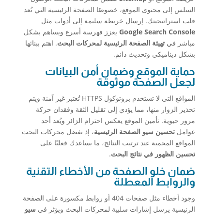
السلس إلى محتوى الموقع، خصوصًا الصفحة الرئيسية التي تُعد
قلب استراتيجيتك. إرسال خريطة سليمة إلى أدوات مثل
Google Search Console
يعزز فهرسة أسرع ويساهم بشكل
مباشر في
تهيئة الصفحة الرئيسية لمحركات البحث
. اهتم ببنائها
بشكل ديناميكي وتحديث دائم.
حماية الموقع وضمان أمن البيانات
لجعل الصفحة موثوقة
المواقع التي لا تستخدم بروتوكول HTTPS تُعتبر غير آمنة ويتم
تحذير الزوار منها، مما يؤدي إلى تقليل الثقة وفقدان حركة
مرور حيوية. تأمين الموقع يعكس احترام الزائر ويُعد أحد
عوامل
تحسين سيو الصفحة الرئيسية
، إذ تفضل محركات البحث
المواقع المحمية عند ترتيب النتائج، ما يساعدك فعليًا على
تحسين الظهور في نتائج البحث
.
ضمان خلو الصفحة من الأخطاء التقنية
والروابط المعطلة
وجود أخطاء مثل صفحات 404 أو روابط مكسورة على الصفحة
الرئيسية يرسل إشارات سلبية لمحركات البحث ويؤثر في
سيو