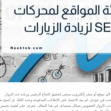
محركات البحث SEO ضرورة حتمية لأي موقع أو متجر إلكتروني يسعى لتحقيق النجاح الرقمي وزيادة عدد الزوار
ث في جوجل، لم يعد الاعتماد على الإعلانات المدفوعة وحده كافيًا، بل أصبح 
لجذب الزوار العضويين بشكل مستدام، في هذا المقال، نتعرف على أهمية تحسين