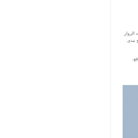
دد الزوار
نقرات، مما يوضح مدى
قع،