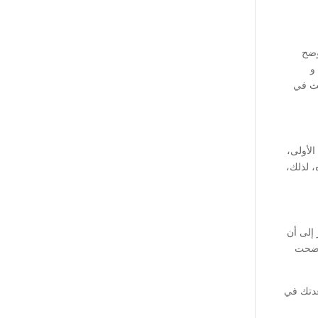
مما يوضح
و
حث في
الأولى،
، لذلك،
ارير إلى أن
أوضحت
عدتك في