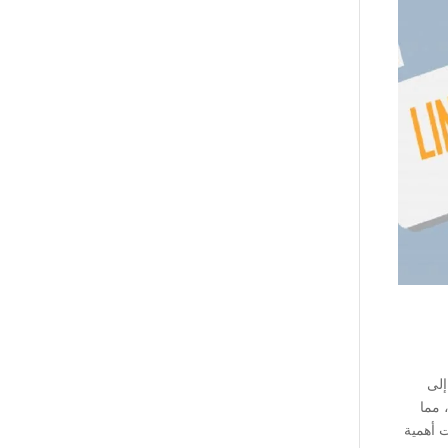
 إلى
 مما
 أهمية