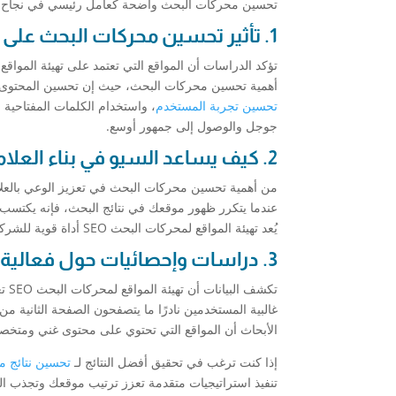
تحسين محركات البحث واضحة كعامل رئيسي في نجاح أ
1. تأثير تحسين محركات البحث على الترافيك
أهمية تحسين محركات البحث، حيث إن تحسين المحتوى و
تحسين تجربة المستخدم
، واستخدام الكلمات المفتاحية 
جوجل والوصول إلى جمهور أوسع.
2. كيف يساعد السيو في بناء العلامة التجارية؟
من أهمية تحسين محركات البحث في تعزيز الوعي بالعلام
عندما يتكرر ظهور موقعك في نتائج البحث، فإنه يكتسب م
يُعد تهيئة المواقع لمحركات البحث SEO أداة قوية للشركات التي ترغب في تعزيز حضورها الرقمي وزيادة الزيارات المستهدفة.
3. دراسات وإحصائيات حول فعالية تحسين محركات البحث
تكش
غالبية المستخدمين نادرًا ما يتصفحون الصفحة الثانية م
الأبحاث أن المواقع التي تحتوي على محتوى غني ومتخصص 
إذا كنت ترغب في تحقيق أفضل النتائج لـ
تحسين نتائج مح
تنفيذ استراتيجيات متقدمة تعزز ترتيب موقعك وتجذب ال