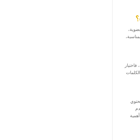
؟
 العضوية،
مناسبة،
فاختيار
لكلمات
يحتوي
دم
أهمية