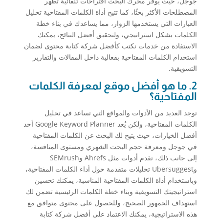
جوجل، حيث يوفر محرك البحث اقتراحات تلقائية تُظهر
المصطلحات الأكثر بحثًا، كما تتيح أداة الكلمات المفتاحية تحليل
العبارات التي يستخدمها الزوار، مما يساعدك في بناء خطة
الكلمات بشكل استراتيجي، ولتحقيق أفضل النتائج، يمكنك
الاستفادة من خدمات نكتب كأفضل شركة كتابة محتوى لضمان
استخدام الكلمات المفتاحية بفعالية داخل المقالات والتقارير
التسويقية.
2. ما هو أفضل موقع لمعرفة الكلمات
المفتاحية؟
توجد العديد من الأدوات والمواقع التي تساعد في تحليل
الكلمات المفتاحية، ولكن يُعد Google Keyword Planner أحد
أفضل الخيارات، حيث يتيح لك البحث عن الكلمات المفتاحية
في جوجل ومعرفة حجم البحث الشهري ومستوى المنافسة،
إلى جانب ذلك، تقدم أدوات مثل Ahrefs وSEMrush
وUbersuggest تحليلات متقدمة حول أداء الكلمات المفتاحية،
وباستخدام أداة الكلمات المفتاحية المناسبة، يمكنك تحسين
استراتيجيتك التسويقية وبناء خطة الكلمات الرئيسية تضمن لك
استهداف الجمهور الصحيح، وللحصول على محتوى متوافق مع
هذه الاستراتيجية، يمكنك الاعتماد على أفضل شركة كتابة