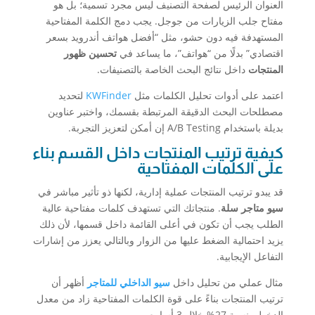
العنوان الرئيس لصفحة التصنيف ليس مجرد تسمية؛ بل هو
مفتاح جلب الزيارات من جوجل. يجب دمج الكلمة المفتاحية
المستهدفة فيه دون حشو، مثل “أفضل هواتف أندرويد بسعر
اقتصادي” بدلًا من “هواتف”، ما يساعد في
تحسين ظهور
المنتجات
داخل نتائج البحث الخاصة بالتصنيفات.
اعتمد على أدوات تحليل الكلمات مثل
KWFinder
لتحديد
مصطلحات البحث الدقيقة المرتبطة بقسمك، واختبر عناوين
بديلة باستخدام A/B Testing إن أمكن لتعزيز التجربة.
كيفية ترتيب المنتجات داخل القسم بناء
على الكلمات المفتاحية
قد يبدو ترتيب المنتجات عملية إدارية، لكنها ذو تأثير مباشر في
سيو متاجر سلة
. منتجاتك التي تستهدف كلمات مفتاحية عالية
الطلب يجب أن تكون في أعلى القائمة داخل قسمها، لأن ذلك
يزيد احتمالية الضغط عليها من الزوار وبالتالي يعزز من إشارات
التفاعل الإيجابية.
مثال عملي من تحليل داخل
سيو الداخلي للمتاجر
أظهر أن
ترتيب المنتجات بناءً على قوة الكلمات المفتاحية زاد من معدل
الدخول بنسبة 27% خلال 3 أسابيع.