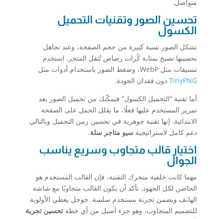
متواصل.
تحسين الصور وتقنيات التحميل
الكسول
تشكل الصور نسبة كبيرة من حجم الصفحة، وعند تجاهل
تحسينها تصبح بمثابة كُرات رصاص تُثقل المتجر. استخدم
تنسيقات مثل WebP، وضغط الصور باستخدام أدوات مثل
TinyPNG
دون فقدان الجودة.
أما تقنية “التحميل الكسول” فتمكّنك من تحميل الصور بعد
تمرير المستخدم عليها فعلًا، ما يقلل الحمل على الصفحة
الابتدائية. إنها تقنية جوهرية في تحسين زمن التحميل وبالتالي
دعم كامل لاستراتيجية
سيو متاجر سلة
.
اختيار قالب متجاوب وسريع يناسب
الجوال
مهما كانت خلفية متجرك التقنية، فإن القالب المستخدم هو
الحاضن لكل الجهود. تأكد أن يكون القالب متجاوبًا مع شاشة
الهاتف ويضمن تجربة مستخدم سلسة. جوجل يعطي الأولوية
للتصميم المتجاوب، وهو جزء أصيل من أي خطة
تحسين تجربة