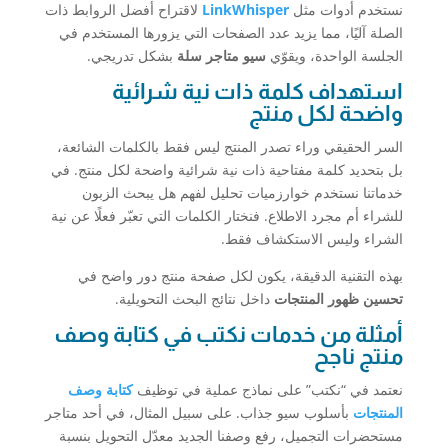
نستخدم أدوات مثل
LinkWhisper
لاقتراح أفضل الروابط ذات
الصلة آليًا، مما يزيد عدد الصفحات التي يزورها المستخدم في
الجلسة الواحدة، ويقوّي
سيو متاجر سلة
بشكل تدريجي.
استهداف كلمة ذات نية شرائية
واضحة لكل منتج
السر الحقيقي وراء تصدر المنتج ليس فقط بالكلمات الشائعة،
بل بتحديد كلمة مفتاحية ذات نية شرائية واضحة لكل منتج. في
خدماتنا نستخدم خوارزميات تحليل لفهم هل يبحث الزبون
للشراء أم مجرد الاطلاع. فنختار الكلمات التي تعبّر فعلًا عن نية
الشراء وليس الاستكشاف فقط.
بهذه التقنية الدقيقة، يكون لكل صفحة منتج دور واضح في
تحسين ظهور المنتجات
داخل نتائج البحث التحويلية.
أمثلة من خدمات نكتب في كتابة وصف
منتج ناجح
نعتمد في “نكتب” على نماذج عملية في توظيف
كتابة وصف
المنتجات
بأسلوب سيو جذاب. على سبيل المثال، في أحد متاجر
مستحضرات التجميل، رفع وصفنا الجديد معدّل التحويل بنسبة