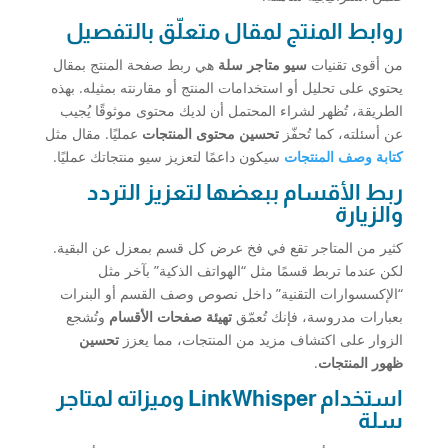
روابط المنتج لمقال متعلّق بالتفصيل
من أقوى تقنيات
سيو متاجر سلة
هي ربط صفحة المنتج بمقال
يحتوي على تحليل أو استخدامات المنتج أو مقارنته بمثيله. بهذه
الطريقة، تُظهر لشراء المحتمل أن لديك محتوى موثوقًا يُجيب
عن أسئلته، كما تُحفّز
تحسين محتوى المنتجات
عمليًا. مقال مثل
كتابة وصف المنتجات
سيكون داعمًا لتعزيز سيو منتجاتك عمليًا.
ربط الأقسام ببعضها لتعزيز التردد
والزيارة
كثير من المتاجر تقع في فخ عرض كل قسم بمعزل عن البقية.
لكن عندما تربط قسمًا مثل “الهواتف الذكية” بآخر مثل
“الإكسسوارات التقنية” داخل نصوص وصف القسم أو البنرات
بعبارات مدروسة، فإنك تُعمّق
تهيئة صفحات الأقسام
وتُشجع
الزوار على اكتشاف مزيد من المنتجات، مما يعزز
تحسين
ظهور المنتجات
.
استخدام LinkWhisper وميزاته لمتاجر
سلة