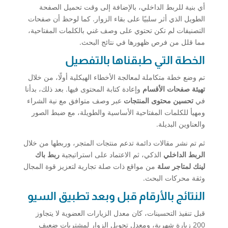
أي بنية للربط الداخلي، بالإضافة إلى وقت تحميل الصفحة
الطويل الذي أثر سلبيًا على بقاء الزوار. كما لوحظ أن صفحات
التصنيفات لم تكن تحتوي على وصف غني بالكلمات المفتاحية،
مما قلل من فرص ظهورها في نتائج البحث.
الخطة التي طبقناها بالتفصيل
تم وضع خطة متكاملة لمعالجة الأخطاء الهيكلية أولًا، من خلال
تهيئة صفحات الأقسام
وإعادة كتابة المحتوى فيها. بعد ذلك، بدأنا
في
تحسين محتوى المنتجات
عبر وصف متوافق مع نية الشراء
ومهيأ للكلمات المفتاحية الأساسية والطويلة، مع ضبط الصور
والعناوين البديلة.
ثم تم نشر مقالات دائمة تدعم منتجات المتجر، وربطها من خلال
الربط الداخلي
الذكي، ثم الاعتماد على استراتيجية
ربط باك
لينك لمتاجر سلة
من مواقع ذات صلة تجارية لتعزيز قوة المجال
وثقة محركات البحث.
النتائج بالأرقام قبل وبعد تطبيق السيو
قبل تنفيذ التحسينات، كان معدل الزيارات العضوية لا يتجاوز
200 زيارة شهرية، ومعدل تحويل الزوار لمشتريات ضعيف