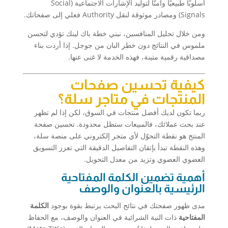
أسلوبًا طبيعيًا وآمنًا لتوليد الإشارات الاجتماعية (Social
Signals) ومصادر موثوقة لنقل Authority فعلي إلى صفحاتك.
ومن خلال تحليل المنافسين، نبني خطة باك لينك تؤدي لتحسن
ملموس في النتائج دون خطر البان من جوجل. إذا أردت بناء
مصداقية رقمية متينة، فهذه الخدمة لا غنى عنها.
كيفية تحسين صفحات
المنتجات في متاجر سلة؟
ربما تكون لديك أفضل منتجات في السوق، لكن إذا لم تظهر
عند بحث عملائك، فالمبيعات ستظل محدودة. تحسين صفحة
المنتج هو نقطة التحوّل لأي متجر إلكتروني على منصة سلة،
وهذه النقطة تبدأ بإتقان التفاصيل الدقيقة التي تعزز التسويق
العضوي العضوي وتزيد من معدل التحويل.
أهمية تضمين الكلمة المفتاحية
الرئيسية بالعنوان والوصف
مدى ظهور صفحتك في نتائج البحث يرتبط بقوة بوجود
الكلمة
المفتاحية
ذات النية الشرائية في العنوان والوصف، مع الحفاظ