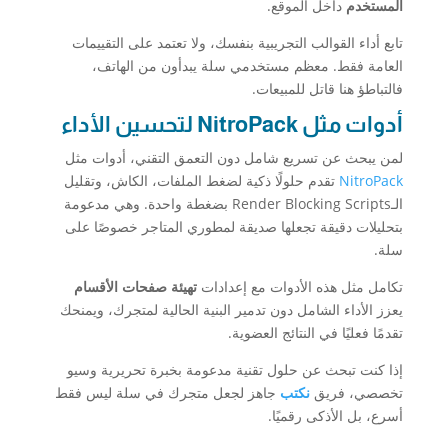
المستخدم
داخل الموقع.
تابع أداء القوالب التجريبية بنفسك، ولا تعتمد على التقييمات
العامة فقط. معظم مستخدمي سلة يبدأون من الهاتف،
فالتباطؤ هنا قاتل للمبيعات.
أدوات مثل NitroPack لتحسين الأداء
لمن يبحث عن تسريع شامل دون التعمق التقني، أدوات مثل
NitroPack
تقدم حلولًا ذكية لضغط الملفات، الكاش، وتقليل
الـRender Blocking Scripts بضغطة واحدة. وهي مدعومة
بتحليلات دقيقة تجعلها صديقة لمطوري المتاجر خصوصًا على
سلة.
تكامل مثل هذه الأدوات مع إعدادات
تهيئة صفحات الأقسام
يعزز الأداء الشامل دون تدمير البنية الحالية لمتجرك، ويمنحك
تقدمًا فعليًا في النتائج العضوية.
إذا كنت تبحث عن حلول تقنية مدعومة بخبرة تحريرية وسيو
تخصصي، فريق
نكتب
جاهز لجعل متجرك في سلة ليس فقط
أسرع، بل الأذكى رقميًا.