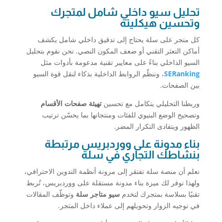
تحليل سيو داخلي شامل لمتجرك
وتحسين هيكليته
كل متجر على سلة يحتاج إلى تدقيق داخلي شامل يكشف
أماكن التعثر التقني أو ضعف المكون النصي. نحن نقوم بتحليل
السيو الداخلي بناءً على معايير تقنية مدعومة بأدوات مثل
SERanking
، وننظّم الروابط الداخلية بذكاء لنقل قوة السيو
بين الصفحات.
وربطنا التحليلي يتكامل مع تحسين
تهيئة صفحات الأقسام
وتصحيح الوضع البنيوي للفئات ومنتجاتها بما يحسّن ترتيب
الظهور ويتفادى التكرار المضر.
بناء مدونة على ووردبريس مرتبطة
بنشاطك التجاري في سلة
نعلم أن منصة سلة تفتقر إلى مرونة أنظمة التدوين الاحترافي،
ولهذا نوفر لك ميزة بناء مدونة مستقلة على ووردبريس، تُربط
تقنيًا بسلاسة بمتجرك لتخدم
سيو متاجر سلة
وتوظّف المقالات
في توجيه الزوار وتحويلهم إلى عملاء داخل المتجر.