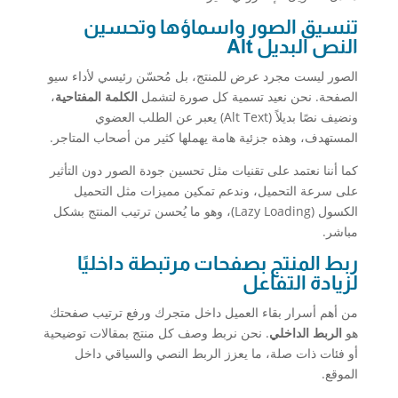
تنسيق الصور واسماؤها وتحسين
النص البديل Alt
الصور ليست مجرد عرض للمنتج، بل مُحسّن رئيسي لأداء سيو
الصفحة. نحن نعيد تسمية كل صورة لتشمل
الكلمة المفتاحية
،
ونضيف نصًا بديلاً (Alt Text) يعبر عن الطلب العضوي
المستهدف، وهذه جزئية هامة يهملها كثير من أصحاب المتاجر.
كما أننا نعتمد على تقنيات مثل تحسين جودة الصور دون التأثير
على سرعة التحميل، وندعم تمكين مميزات مثل التحميل
الكسول (Lazy Loading)، وهو ما يُحسن ترتيب المنتج بشكل
مباشر.
ربط المنتج بصفحات مرتبطة داخليًا
لزيادة التفاعل
من أهم أسرار بقاء العميل داخل متجرك ورفع ترتيب صفحتك
هو
الربط الداخلي
. نحن نربط وصف كل منتج بمقالات توضيحية
أو فئات ذات صلة، ما يعزز الربط النصي والسياقي داخل
الموقع.