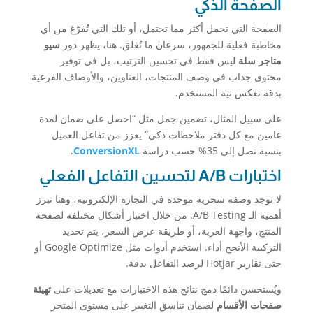
الصفحة الذكي
الصفحة التي تحمل أكثر مما تحتمل، أو تلك التي تُفرّغ من أي
مخاطبة فعلية للجمهور، سرعان ما تُغلق. هنا، يظهر دور
سيو
متاجر سلة
ليس فقط في تحسين الترتيب، بل في توفير
محتوى جذاب في وصف المنتجات، العناوين، والأوصاف الفرعية
بدقة تعكس نية المستخدم.
على سبيل المثال، تضمين جمل مثل “احصل على ضمان لمدة
عامين مع كل دفتر ملاحظات ذكي” يعزز من تفاعل العميل
بنسبة تصل إلى 35% حسب دراسة
ConversionXL
.
اختبارات A/B لتحسين التفاعل الفعلي
لا توجد وصفة سحرية موحدة في التجارة الإلكترونية، وهنا تبرز
أهمية الـ A/B Testing. من خلال اختبار أشكال مختلفة لصفحة
المنتج، واجهة العربة، أو طريقة عرض السعر، يتم تحديد
التركيبة الأنجح أداء. استخدم أدوات مثل Google Optimize أو
حتى تقارير Hotjar لرصد التفاعل بدقة.
ويُستحسن دائمًا دمج نتائج هذه الاختبارات مع تعديلات على
تهيئة
صفحات الأقسام
لضمان تناسق التغيير على مستوى المتجر