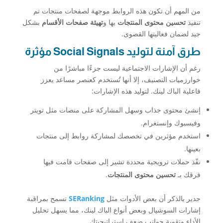
من المهم أن تكون هذه الروابط موجهة لصفحات منتجات تم
تنفيذ
تحسين محتوى المنتجات
بها و
تهيئة صفحات الأقسام
بشكل
جيد لضمان فعاليتها القصوى.
طرق آمنة لتوليد Social Signals مؤثرة
رغم أن الإشارات الاجتماعية ليست جزءًا مباشرًا من
خوارزميات التصنيف، إلا أنها تُستخدم كعنصر مساعد يعزز
فاعلية الباك لينك. لتوليد هذه الإشارات:
إنشئ محتوى جذاب وسهل المشاركة على منصات مثل تويتر
وفيسبوك وإنستغرام.
استخدم مؤثرين في تخصصك لمشاركة روابط إلى منتجات
بعينها.
نفّذ حملات ترويجية محددة تشير إلى صفحات قامت فيها
فرقك بـ
تحسين محتوى المنتجات
.
جدير بالذكر أن بعض الأدوات مثل
SERanking
تسمح بمراقبة
إشارات السوشيال وبعض أنواع الباك لينك، مما يسهل تحليل
الأداء وتقوية جوانب ضعف استراتيجيتك.