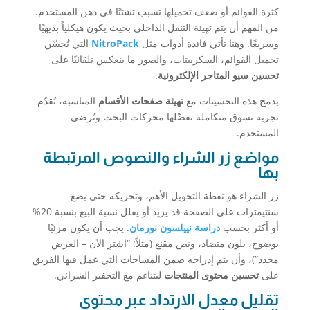
كثرة القوائم أو ضعف تحميلها تسبب تشتتًا في ذهن المستخدم.
من المهم أن يتم تهيئة التنقل الداخلي بحيث يكون هيكلياً بديهيًا
وسريعًا. وهنا تأتي فائدة أدوات مثل
NitroPack
التي تُحسّن
تحميل القوائم، السكريبتات، والصور ما ينعكس تلقائيًا على
تحسين سيو المتاجر الإلكترونية
.
بدمج هذه التحسينات مع
تهيئة صفحات الأقسام
المناسبة، تُقدّم
تجربة تسوق متكاملة تفضّلها محركات البحث وتُرضي
المستخدم.
مواضع زر الشراء والنصوص المرتبطة
بها
زر الشراء هو نقطة التحويل الأهم، وتحريكه حتى بضع
سنتيمترات على الصفحة قد يزيد أو يقلل نسبة البيع بنسبة 20%
أو أكثر بحسب
دراسة نييلسون نورمان
. يجب أن يكون مرئيًا
بوضوح، بلون متضاد، ونص مقنع (مثلاً: “اشترِ الآن – العرض
محدد”)، وأن يتم إدراجه ضمن المساحات التي عمل فيها الفريق
على
تحسين محتوى المنتجات
ليتناغم مع التحفيز الشرائي.
تقليل معدل الارتداد عبر محتوى