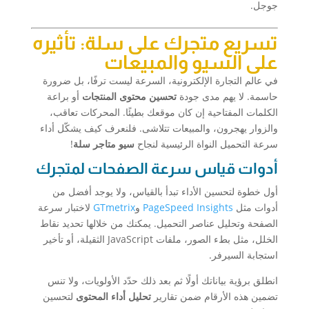
جوجل.
تسريع متجرك على سلة: تأثيره
على السيو والمبيعات
في عالم التجارة الإلكترونية، السرعة ليست ترفًا، بل ضرورة
حاسمة. لا يهم مدى جودة
تحسين محتوى المنتجات
أو براعة
الكلمات المفتاحية إن كان موقعك بطيئًا. المحركات تعاقب،
والزوار يهجرون، والمبيعات تتلاشى. فلنعرف كيف يشكّل أداء
سرعة التحميل النواة الرئيسية لنجاح
سيو متاجر سلة
!
أدوات قياس سرعة الصفحات لمتجرك
أول خطوة لتحسين الأداء تبدأ بالقياس، ولا يوجد أفضل من
أدوات مثل
PageSpeed Insights
و
GTmetrix
لاختبار سرعة
الصفحة وتحليل عناصر التحميل. يمكنك من خلالها تحديد نقاط
الخلل، مثل بطء الصور، ملفات JavaScript الثقيلة، أو تأخير
استجابة السيرفر.
انطلق برؤية بياناتك أولًا ثم بعد ذلك حدّد الأولويات، ولا تنس
تضمين هذه الأرقام ضمن تقارير
تحليل أداء المحتوى
لتحسين