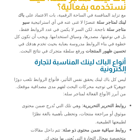
نستخدمه بفعالية؟
مع تزايد المنافسة في الساحة الرقمية، بات الاعتماد على
باك
لينك لمتاجر سلة
عنصرًا لا غنى عنه في أي استراتيجية
سيو
متاجر سلة
ناجحة. لكن السر لا يكمن في عدد الروابط فقط،
بل في نوعيتها، مصدرها، وسياق استخدامها. ويجب أن تكون كل
خطوة في بناء الروابط مدروسة بعناية بحيث تخدم هدفك في
تحسين ظهور المنتجات
ورفع سلطة متجرك في نتائج البحث.
أنواع الباك لينك المناسبة لتجارة
إلكترونية
ليس كل باك لينك يحقق نفس التأثير، فأنواع الروابط تلعب دورًا
جوهريًا في توجيه محركات البحث لفهم مدى مصداقية موقعك.
من أبرز الأنواع الفعالة لمتاجر سلة:
روابط التحرير التحريرية
: وهي تلك التي تُدرج ضمن محتوى
موثوق أو مراجعة منتجات، وتحظى بأهمية بالغة نظرًا
لطبيعتها الطبيعية.
روابط سياقية ضمن محتوى ذو صلة
: تتم داخل مقالات
متخصصة بمجال التجارة التي يُعنى بها متجرك.