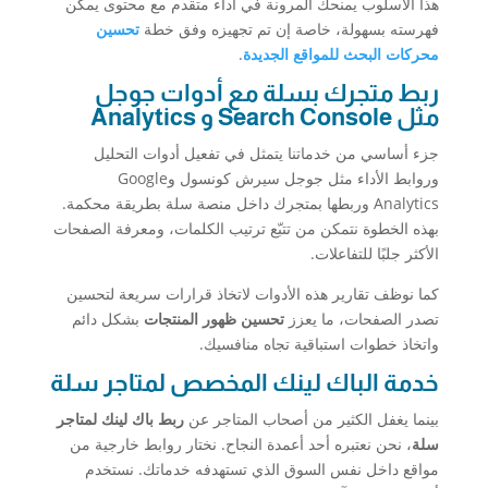
هذا الأسلوب يمنحك المرونة في أداء متقدم مع محتوى يمكن
فهرسته بسهولة، خاصة إن تم تجهيزه وفق خطة
تحسين
محركات البحث للمواقع الجديدة
.
ربط متجرك بسلة مع أدوات جوجل
مثل Search Console و Analytics
جزء أساسي من خدماتنا يتمثل في تفعيل أدوات التحليل
وروابط الأداء مثل جوجل سيرش كونسول وGoogle
Analytics وربطها بمتجرك داخل منصة سلة بطريقة محكمة.
بهذه الخطوة نتمكن من تتبّع ترتيب الكلمات، ومعرفة الصفحات
الأكثر جلبًا للتفاعلات.
كما نوظف تقارير هذه الأدوات لاتخاذ قرارات سريعة لتحسين
تصدر الصفحات، ما يعزز
تحسين ظهور المنتجات
بشكل دائم
واتخاذ خطوات استباقية تجاه منافسيك.
خدمة الباك لينك المخصص لمتاجر سلة
بينما يغفل الكثير من أصحاب المتاجر عن
ربط باك لينك لمتاجر
سلة
، نحن نعتبره أحد أعمدة النجاح. نختار روابط خارجية من
مواقع داخل نفس السوق الذي تستهدفه خدماتك. نستخدم