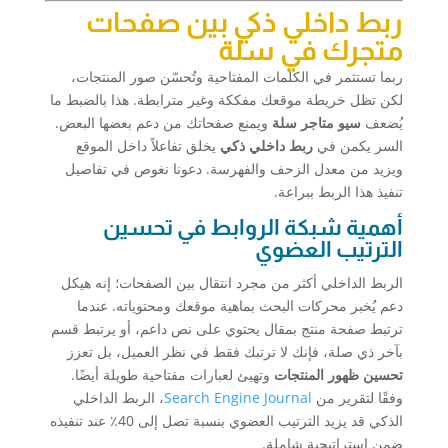
ربط داخلي ذكي بين صفحات
متجرك في سلة
ربما تستثمر في الكلمات المفتاحية وتُحسّن صور المنتجات،
لكن تظل خريطة موقعك مفككة وغير مترابطة. هذا بالضبط ما
يُضعف
سيو متاجر سلة
ويمنع صفحاتك من دعم بعضها البعض.
السر يكمن في
ربط داخلي ذكي
يخلق تفاعلاً داخل الموقع
ويزيد من معدل الزحف والفهرسة. دعونا نغوص في تفاصيل
تنفيذ هذا الربط ببراعة.
أهمية شبكة الروابط في تحسين
الترتيب العضوي
الربط الداخلي أكثر من مجرد انتقال بين الصفحات؛ إنه هيكل
دعم يُخبر محركات البحث بماهية موقعك ومحتوياته. عندما
ترتبط صفحة منتج بمقال يحتوي على نص داعم، أو يرتبط قسم
بآخر ذي صلة، فإنك لا ترتبك فقط في نظر العميل، بل تعزز
تحسين ظهور المنتجات
وتهيئ لعبارات مفتاحية طويلة أيضًا.
وفقًا لتقرير من
Search Engine Journal
، الربط الداخلي
الذكي قد يزيد الترتيب العضوي بنسبة تصل إلى 40٪ عند تنفيذه
ضمن استراتيجية شاملة.