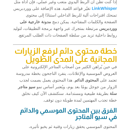
إذا كنت تظن أن الربط اليدوي متعب وغير عملي، فإن أداة مثل
LinkWhisper
تغيّر قواعد اللعبة. هذه الإضافة على ووردبريس
تمنحك اقتراحات آلية للربط الداخلي استنادًا إلى محتوى
الصفحة والكلمات المفتاحية. يمكن دمج
مدونة خارجية على
ووردبريس
مرتبطة بمتجرك عبر واجهة برمجة التطبيقات، لتوليد
روابط داخلية تزيد من سلطة الصفحات ذات الطلب المرتفع.
خطة محتوى دائم لرفع الزيارات
المجانية على المدى الطويل
في حين يُراهن الكثير من أصحاب المتاجر الإلكترونية على
العروض الموسمية والإعلانات، ينفرد الناجحون بخطة مدروسة
تعتمد على
المحتوى الدائم
. هذا المحتوى يعمل بصمت لجذب
الزوار من جوجل يومًا بعد يوم، ويُعتبر أساس نمو
سيو متاجر
سلة
بطريقة طبيعية ومستدامة. سنكتشف الآن كيف نخلق
خطة تجذب المهتمين لمدة طويلة دون توقف.
الفرق بين المحتوى الموسمي والدائم
في سيو المتاجر
المحتوى الموسمي يحقق زيارات وقتية ثم يخبو تأثيره،