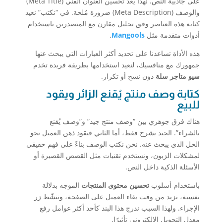
على جاذبية النص. لهذا يُعد تحسين العنوان الفني (Meta Title)
والوصف (Meta Description) ضرورة مُلحة. في “نكتب” نعيد
كتابة هذه العناصر وفق تحليل مقارن مع المتصدرين باستخدام
أدوات متقدمة مثل
Mangools
.
هذه الأداة تساعدنا على تحديد أكثر العبارات التي يبحث عنها
جمهورك مع منافسيك، لنعيد استخدامها بطريقة فريدة تخدم
سيو متاجر سلة
دون نسخ أو تكرار.
كتابة وصف منتج يُقنع الزائر ويقود
للبيع
هناك فرق جوهري بين “وصف منتج جيد” و”وصف يُقنع
بالشراء”. الجيد يشرح فقط، أما الثاني فيقود ذهن العميل نحو
الحل الذي يبحث عنه. نحن نكتب الوصف بناءً على فهم حقيقي
لمشكلات الزبون، ونستخدم تقنيات مثل القصص القصيرة أو
الأسئلة الذكية داخل النص.
باستخدام أسلوب
تحسين محتوى المنتجات
الموجه بدلالة
نفسية، نزيد من وقت بقاء العميل على الصفحة، وننشّط زر
الإجراء. ولهذا السبب ندرج هذا البند كأحد أكثر عوامل رفع
معدل التحويل الإلكتروني تأثيرًا.