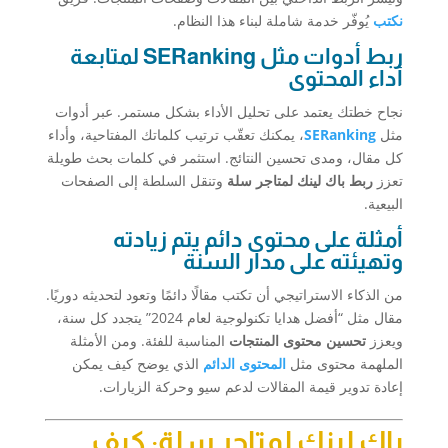
نكتب
يُوفّر خدمة شاملة لبناء هذا النظام.
ربط أدوات مثل SERanking لمتابعة
أداء المحتوى
نجاح خطتك يعتمد على تحليل الأداء بشكل مستمر. عبر أدوات
مثل
SERanking
، يمكنك تعقّب ترتيب كلماتك المفتاحية، وأداء
كل مقال، ومدى تحسين النتائج. استثمر في كلمات بحث طويلة
تعزز
ربط باك لينك لمتاجر سلة
وتنقل السلطة إلى الصفحات
البيعية.
أمثلة على محتوى دائم يتم زيادته
وتهيئته على مدار السنة
من الذكاء الاستراتيجي أن تكتب مقالًا دائمًا وتعود لتحديثه دوريًا.
مقال مثل “أفضل هدايا تكنولوجية لعام 2024” يتجدد كل سنة،
ويعزز
تحسين محتوى المنتجات
المناسبة للفئة. ومن الأمثلة
الملهمة محتوى مثل
المحتوى الدائم
الذي يوضح كيف يمكن
إعادة تدوير قيمة المقالات لدعم سيو وحركة الزيارات.
باك لينك لمتاجر سلة: كيف