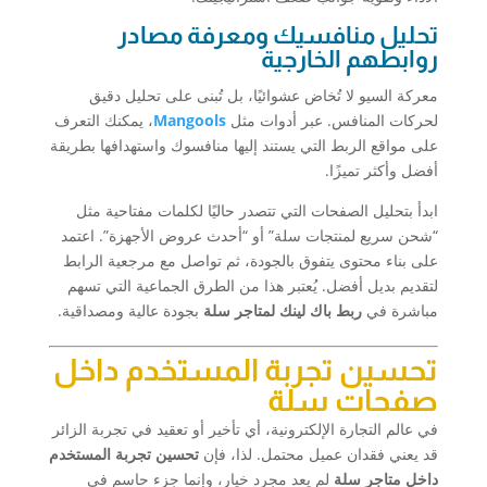
تحليل منافسيك ومعرفة مصادر
روابطهم الخارجية
معركة السيو لا تُخاض عشوائيًا، بل تُبنى على تحليل دقيق
لحركات المنافس. عبر أدوات مثل
Mangools
، يمكنك التعرف
على مواقع الربط التي يستند إليها منافسوك واستهدافها بطريقة
أفضل وأكثر تميزًا.
ابدأ بتحليل الصفحات التي تتصدر حاليًا لكلمات مفتاحية مثل
“شحن سريع لمنتجات سلة” أو “أحدث عروض الأجهزة”. اعتمد
على بناء محتوى يتفوق بالجودة، ثم تواصل مع مرجعية الرابط
لتقديم بديل أفضل. يُعتبر هذا من الطرق الجماعية التي تسهم
مباشرة في
ربط باك لينك لمتاجر سلة
بجودة عالية ومصداقية.
تحسين تجربة المستخدم داخل
صفحات سلة
في عالم التجارة الإلكترونية، أي تأخير أو تعقيد في تجربة الزائر
قد يعني فقدان عميل محتمل. لذا، فإن
تحسين تجربة المستخدم
داخل متاجر سلة
لم يعد مجرد خيار، وإنما جزء حاسم في