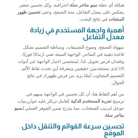
هيكلة أي خطة
سيو متاجر سلة
احترافية. وكل تحسين صغير
ينعكس على معدل التفاعل، مدة التصفح، وحتى
تحسين ظهور
المنتجات
في نتائج البحث.
أهمية واجهة المستخدم في زيادة
معدل التفاعل
سهولة التصفح، وضوح التصنيفات، وبساطة التصميم تشكل
قاعدة ذهبية في المتاجر. الواجهة السيئة تعني ارتدادًا فوريًا،
وفقدان فرص تحويل. لذا، يُستحسن اختبار الواجهة عبر أدوات
UX لدى مستخدمين حقيقيين ومعرفة أين تحدث نقاط الألم.
التصميم المتجاوب أيضًا يزيد من فرص ظهورك في نتائج
الجوال.
من أهم النقاط هنا، أن كل تحسين في الواجهة يسهم في
ترسيخ
تجربة المستخدم الذكية
كعامل ترتكز عليه خوارزميات
جوجل لترتيب الصفحات، مما يندرج ضمن الجوهر العملي لـ
سيو
متاجر سلة
.
تحسين سرعة القوائم والتنقل داخل
الموقع