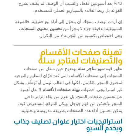
42% بعد أسبوعين فقط، والسبب أن الوصف لم يكتف بشرح
الفوائد بل ربط الفائدة بالسيناريو العملي للمستخدم.
إن أردت لوصف منتجك أن يتحوّل إلى أداة بيع حقيقية، فالصيغة
التسويقية الدقيقة جزء لا يتجزأ من
تحسين محتوى المنتجات
،
وهي اختصاص نكتسبه من التجربة لا من التكرار.
تهيئة صفحات الأقسام
والتصنيفات لمتاجر سلة
تظهر قوة
سيو متاجر سلة
بوضوح حين ننتقل من صفحات
المنتجات إلى صفحات الأقسام، التي تُعد خزّان التنظيم والتوجيه
لمحتوى المتجر بالكامل، لكنها في الغالب تُهمل أو تُوَظّف بشكل
غير استراتيجي. خطوات
تهيئة صفحات الأقسام
لا تقل أهمية
عن تحسين صفحات المنتج، بل تعزز من بقاء الزائر داخل
المتجر وتُحسّن من فهم جوجل لهيكل الموقع. لنستعرض كيف
يمكن تحسين أداء هذه الصفحات بطريقة مدروسة وتحليلية.
استراتيجيات اختيار عنوان تصنيف جذاب
ويخدم السيو