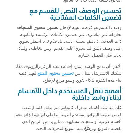
تحسين الوصف النصي للقسم مع
تضمين الكلمات المفتاحية
وصف القسم هو فرصة ذهبية لإدخال
تحسين محتوى المنتجات
بطريقة غير مباشرة، عبر تضمين الكلمات الرئيسية والثانوية
ذات العلاقة. لا تكتفِ بجملة عامة، بل قدّم 3-5 أسطر تحتوي
على وصف دقيق لما يحتوي عليه القسم، ومن يخاطبه، ولماذا
يجب على العميل اختياره.
الأهم، أن تدمج الوصف بنبرة إقناعية تفيد الزائر والروبوت معًا.
يمكنك الاسترشاد بمثال من
تحسين محتوى المنتج
لفهم كيفية
بناء هذه الفقرة بذكاء لغوي وسيو مراعٍ للإقناع.
أهمية تنقل المستخدم داخل الأقسام
لبناء روابط داخلية
كلما تعاملت أقسام متجرك كمحاور مترابطة، كلما ارتفعت
فرص ترتيب الموقع. استخدم الربط الداخلي لتوجيه الزائر نحو
أقسام فرعية أو منتجات مشابهة، مما يزيد من الزمن الذي
يقضيه بالموقع ويرسّخ بنية الموقع لمحركات البحث.