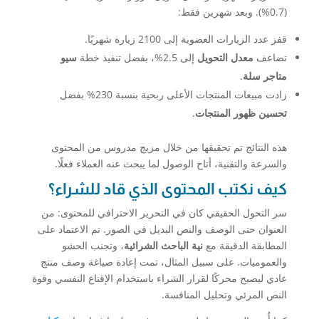
(0.7%). وبعد شهرين فقط:
قفز عدد الزيارات العضوية إلى 2100 زيارة شهريًا.
تضاعف
معدل التحويل
إلى 2.5%، بفضل تنفيذ خطة
سيو
متاجر سلة
.
زادت مبيعات المنتجات الأعلى ربحية بنسبة 230% بفضل
تحسين ظهور المنتجات
.
هذه النتائج تم تحقيقها من خلال مزيج مدروس من المحتوى
والسرعة والتقنية، أتاح الوصول لما يبحث عنه العملاء فعلًا.
كيف نكتب المحتوى الذي قاد للشراء؟
سر التحول الحقيقي كان في التحرير الاحترافي للمحتوى: من
العنوان حتى الوصف والنص البديل في الصور. تم الاعتماد على
المطابقة الدقيقة مع
نية الباحث الشرائية
، وتجنب الحشو
والعموميات. على سبيل المثال، تمت إعادة صياغة وصف منتج
عادي ليصبح محركًا لقرار الشراء باستخدام الإقناع النفسي وقوة
النص المرئي وتحليل المنافسة.