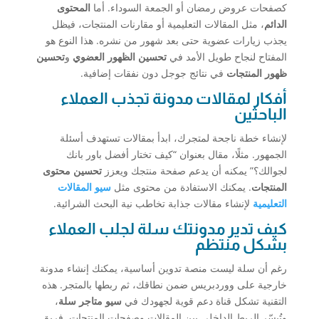
كصفحات عروض رمضان أو الجمعة السوداء. أما
المحتوى
الدائم
، مثل المقالات التعليمية أو مقارنات المنتجات، فيظل
يجذب زيارات عضوية حتى بعد شهور من نشره. هذا النوع هو
المفتاح لنجاح طويل الأمد في
تحسين الظهور العضوي
و
تحسين
ظهور المنتجات
في نتائج جوجل دون نفقات إضافية.
أفكار لمقالات مدونة تجذب العملاء
الباحثين
لإنشاء خطة ناجحة لمتجرك، ابدأ بمقالات تستهدف أسئلة
الجمهور. مثلًا، مقال بعنوان “كيف تختار أفضل باور بانك
لجوالك؟” يمكنه أن يدعم صفحة منتجك ويعزز
تحسين محتوى
المنتجات
. يمكنك الاستفادة من محتوى مثل
سيو المقالات
التعليمية
لإنشاء مقالات جذابة تخاطب نية البحث الشرائية.
كيف تدير مدونتك سلة لجلب العملاء
بشكل منتظم
رغم أن سلة ليست منصة تدوين أساسية، يمكنك إنشاء مدونة
خارجية على ووردبريس ضمن نطاقك، ثم ربطها بالمتجر. هذه
التقنية تشكل قناة دعم قوية لجهودك في
سيو متاجر سلة
،
وتُيسّر الربط الداخلي بين المقالات وصفحات المنتجات. فريق