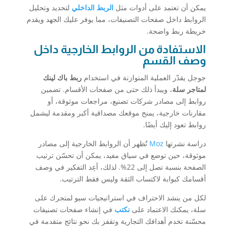
يمكن أن تعتمد على أدوات مثل
الربط الداخلي
لتحديد وتحليل
الروابط داخل صفحات التصنيفات، مما يوفر عليك الجهد ويقدم
خريطة ربط واضحة.
الاستفادة من الروابط الخارجية داخل
وصف القسم
جوجل يقدّر العملية المتوازنة في استخدام
ربط باك لينك
لمتاجر سلة
، ويبدأ ذلك حتى من صفحات الأقسام. تضمين
روابط إلى مصادر شركات تصنيع، مراجعات موثوقة، أو
مقارنات خارجية، يمنح موقعك مصداقية أكبر ومقدمة ليشمل
روابط تعود إليك أيضًا.
دراسة نشرتها
Moz
تُظهر أن الروابط الخارجية إلى مصادر
موثوقة، حين توضع في سياق مفيد، يمكن أن تحسّن ترتيب
الصفحة بنسبة تصل إلى 22%. لذلك، أعِد التفكير في وصف
أقسامك كبوابة لاكتساب الثقة وليس فقط الترتيب.
لكل من ينشد الاحتراف في استراتيجيات سيو لمتجرك على
سلة، يمكنك الاعتماد على
نكتب
في إنشاء صفحات تصنيفات
محسّنة تخدم أهدافك التجارية وتقفز بك نحو نتائج متقدمة في