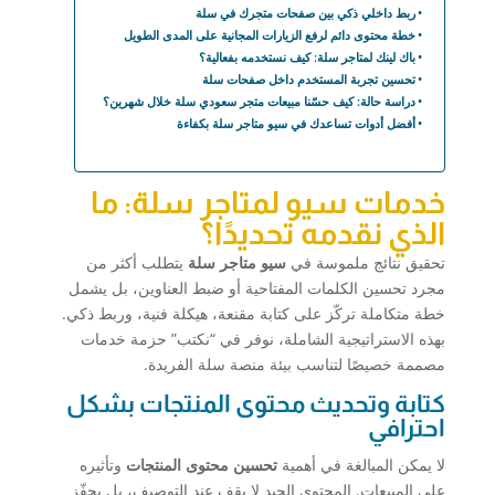
ربط داخلي ذكي بين صفحات متجرك في سلة
خطة محتوى دائم لرفع الزيارات المجانية على المدى الطويل
باك لينك لمتاجر سلة: كيف نستخدمه بفعالية؟
تحسين تجربة المستخدم داخل صفحات سلة
دراسة حالة: كيف حسّنا مبيعات متجر سعودي سلة خلال شهرين؟
أفضل أدوات تساعدك في سيو متاجر سلة بكفاءة
خدمات سيو لمتاجر سلة: ما
الذي نقدمه تحديدًا؟
تحقيق نتائج ملموسة في
سيو متاجر سلة
يتطلب أكثر من
مجرد تحسين الكلمات المفتاحية أو ضبط العناوين، بل يشمل
خطة متكاملة تركّز على كتابة مقنعة، هيكلة فنية، وربط ذكي.
بهذه الاستراتيجية الشاملة، نوفر في “نكتب” حزمة خدمات
مصممة خصيصًا لتناسب بيئة منصة سلة الفريدة.
كتابة وتحديث محتوى المنتجات بشكل
احترافي
لا يمكن المبالغة في أهمية
تحسين محتوى المنتجات
وتأثيره
على المبيعات. المحتوى الجيد لا يقف عند التوصيف، بل يحفّز