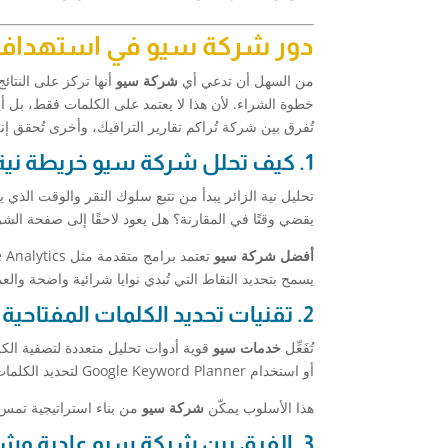
دور شركة سيو في استهداف ني
من السهل أن تدعي أي
شركة سيو
أنها تركز على النتائ
خطوة الشراء. لأن هذا لا يعتمد على الكلمات فقط، بل 
تُفرق بين شركة تُراكم تقارير الترافيك، وأخرى تُحقق إ
1. كيف تحلل شركة سيو خريطة نية الزائر
تحليل نية الزائر يبدأ من تتبع سلوك النقر والوقت الذ
يقضي وقتًا في المقارنة؟ هل يعود لاحقًا إلى صفحة الشر
أفضل شركة سيو
يسمح بتحديد النقاط التي تُبدي نوايا شرائية واضحة وال
2. تقنيات تحديد الكلمات المفتاحية ذات النوايا الشرائية
تُفَعِّل
خدمات سيو
أو استخدام Google Keyword Planner لتحديد الكلمات المرتبطة بكلمات مثل “شراء”، “سعر”، “خصم”.
هذا الأسلوب يمكّن
شركة سيو
من بناء استراتيجية تمس أ
3. الفرق بين شركة سيو عادية وشركة تركز على نية الشراء