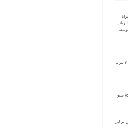
ايا
لزبائن
موسة.
لا تترك
 سيو
 تركيز
تضمين