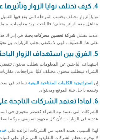
4. كيف تختلف نوايا الزوار وتأثيرها على قرارات الشراء
نوايا الزوار تختلف بحسب المرحلة التي يقع فيها العميل
يتفاعل معه الزائر يختلف؛ فالباحث يريد معلومات، بينم
عندما تفشل
شركة تحسين محركات بحث
في إدراك هذا 
على هذا التصنيف، فهي لا تكتفي بجلب الزيارات بل تحوّله
5. الفرق بين استهداف الزوار الباحثين عن المعلومات والباحثين عن الشراء
استهداف الباحثين عن المعلومات يتطلب محتوى تثقيفي 
الشراء فيتطلب محتوى مختلف كليًا: مراجعات، مقارنات
إن
استراتيجية الكلمات المفتاحية البيعية
تساعد في سحب ا
وتنفذه داخل بنية الموقع ومحتواه.
6. لماذا تعتمد الشركات الناجحة على نية الشراء في استراتيجية السيو
الشركات التي تعتمد نية الشراء كعنصر محوري في استر
عددية في الزيارات. لأن كل مجهود تسويقي موجّه لنقطة قر
لهذا السبب، تعتمد العديد من الشركات الرائدة على
خدما
لا توفره معظم الشركات التقليدية التي تركز على كميات