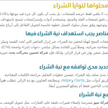
تواها لنوايا الشراء
ات، لا يكفي فقط عرضه للمنتجات، بل يجب أن يكون كل جزء فيه موجهًا بذكاء لنو
دقيق لصفحات الفئة والمنتج، وتستخدم أدوات وإستراتيجيات تسمح باستهداف ا
تجر وتوجيهه وفق مسار سلوك العميل خطوة حاسمة لتحويل التفاعل إلى أرباح مل
المنتج مُهيأة لتحفيز نية الشراء، عبر إبراز العناصر التي تُحدد القيمة وتميّز
العروض. تشمل هذه العناصر عنوانًا مقنعًا يحتوي كلمات مفتاحية شرائية، وصفًا يُبرز الفائدة بشكل مباشر، دعوات إجراء واضحة (CTA)،
يل صغير يؤثر في قرار الزائر، ولذلك فإن
شركة تحسين محركات بحث
خبيرة 
مدى صلته بنيّة الشراء. تتضمن خطوات التحليل مراجعة الكلمات المفتاحية
طريق أدوات مثل
Clarity
و
Hotjar
، ومطابقة العناوين مع نية الزائر. تتطلب
شركة
جذب الباحثين فقط أم يشجّع المشترين أيضًا.
ركة سيو
متمرسة بإضفاء تغييرات دقيقة على العبارات، مثل تحويل الوصف من
ين العناوين باستخدام كلمات نية الشراء مثل “اشترِ الآن”، أو “اطلب اليوم”، و