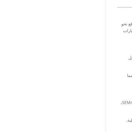
قع نحو
ارات
ل
 مما
قوية أدوات تحليل متعددة لتصفية الكلمات المفتاحية وفقًا لنية الشراء، مثل خاصية Keyword Intent داخل أداة SEMrush،
ية.