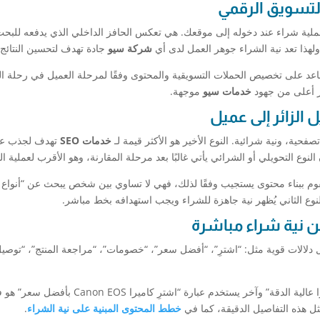
ملية شراء عند دخوله إلى موقعك. هي تعكس الحافز الداخلي الذي يدفعه للبحث
 ولهذا تعد نية الشراء جوهر العمل لدى أي
شركة سيو
جادة تهدف لتحسين النتائج ا
اعد على تخصيص الحملات التسويقية والمحتوى وفقًا لمرحلة العميل في رحلة ال
مار أعلى من جهود
خدمات سيو
موجهة.
خدمات SEO
تهدف لجذب عم
نوع التحويلي أو الشرائي يأتي غالبًا بعد مرحلة المقارنة، وهو الأقرب لعملية ال
قوم ببناء محتوى يستجيب وفقًا لذلك، فهي لا تساوي بين شخص يبحث عن “أنواع
ل دلالات قوية مثل: “اشترِ”، “أفضل سعر”، “خصومات”، “مراجعة المنتج”، “توصي
على سبيل المثال، الفرق بين مستخدم يبحث عن “كاميرا عالية الدقة” وآخر يستخدم عبارة “اشترِ كاميرا EOS
ثل هذه التفاصيل الدقيقة، كما في
خطط المحتوى المبنية على نية الشراء
.