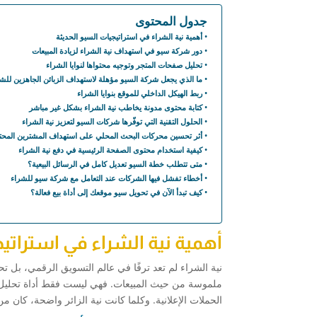
جدول المحتوى
أهمية نية الشراء في استراتيجيات السيو الحديثة
دور شركة سيو في استهداف نية الشراء لزيادة المبيعات
تحليل صفحات المتجر وتوجيه محتواها لنوايا الشراء
ما الذي يجعل شركة السيو مؤهلة لاستهداف الزبائن الجاهزين للش
ربط الهيكل الداخلي للموقع بنوايا الشراء
كتابة محتوى مدونة يخاطب نية الشراء بشكل غير مباشر
الحلول التقنية التي توفّرها شركات السيو لتعزيز نية الشراء
أثر تحسين محركات البحث المحلي على استهداف المشترين المحت
كيفية استخدام محتوى الصفحة الرئيسية في دفع نية الشراء
متى تتطلب خطة السيو تعديل كامل في الرسائل البيعية؟
أخطاء تفشل فيها الشركات عند التعامل مع شركة سيو للشراء
كيف تبدأ الآن في تحويل سيو موقعك إلى أداة بيع فعالة؟
أهمية نية الشراء في استراتيج
نية الشراء لم تعد ترفًا في عالم التسويق الرقمي، بل تح
ملموسة من حيث المبيعات. فهي ليست فقط أداة تحليل، 
الحملات الإعلانية. وكلما كانت نية الزائر واضحة، كان 