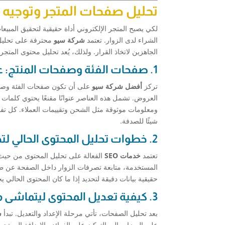
تحليل صفحات المتجر وتوجيه مح
لكي يصبح المتجر الإلكتروني أداة حقيقية لتحقيق المبيع
الشراء لدى الزوار. تعتمد
شركة سيو
محترفة على تحليل 
الجاهزين لاتخاذ القرار. ولذلك، يُعد تحليل محتوى الم
1. صفحات الفئة وصفحات المنتج: عناصر يجب استهداف نية الشراء فيها
تركز
أفضل شركة سيو
على أن تكون صفحات الفئة وصفحات 
ومعلومات موثوقة مثل الشحن وتقييمات العملاء. كل تفص
شيئًا للصدفة.
2. خطوات تحليل المحتوى الحالي لتحديد مدى توافقه مع نية الشراء
تعتمد
خدمات SEO
الفعالة على تحليل المحتوى من حيث 
المستخدمة، متابعة تصرفات الزوار داخل الصفحة عن 
حقيقية بيانات دقيقة لتحديد إذا ما كان المحتوى الحالي ي
3. كيفية تعديل المحتوى ليتماشى مع نية الشراء
بعد تحليل الصفحات، تأتي مرحلة الإعداد والتعديل. تبدأ
ش
على الميزات إلى التركيز على الفوائد. بالإضافة إلى تحس