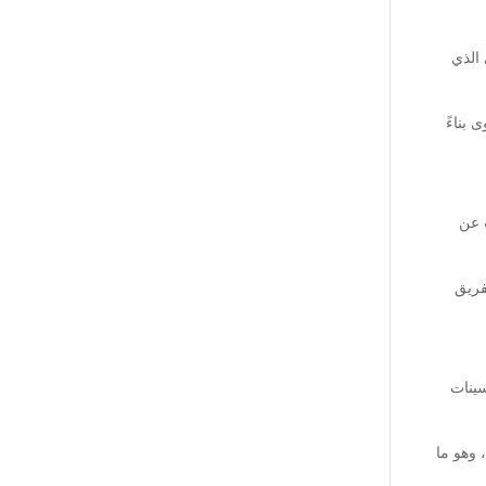
 الذي
 بناءً
 عن
فريق
سينات
 وهو ما