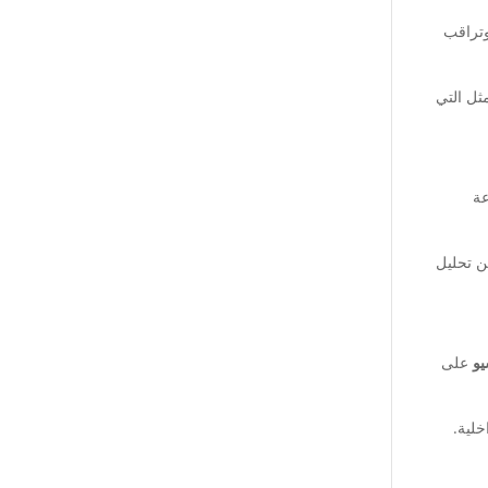
وتراقب
مثل التي
عة
ن تحليل
و
على
خلية.