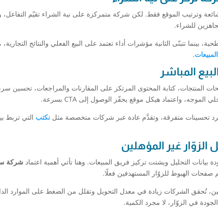
شائعة وترتيب الموقع فقط. لكن شركة متمركزة على نية الشراء تقيّم التفاعل، 
جاهزين للشراء.
بينما تتبنّى الثانية مؤشرات أداء تعتمد على البيع الفعلي والنتائج التجارية، 
لمبيعات
.
فحات المنتجات، كتابة المحتوى المرتكز على المقارنات والمراجعات، تحسين سر
لموجه، واعتماد هيكل موقع يحفّز الوصول إلى CTA بسرعة.
مجرد تحسينات متفرقة، وتقدَّم عادة عبر شركات متخصصة مثل
نكتب
التي تربط بي
ة بيانات التحليل ويشتت تركيز فريق المبيعات. وهنا تأتي أهمية اعتماد
شركة سي
 صفحات الهبوط للزوّار المستهدفين فعلًا.
ين، تُحقق الشركات زيادة في معدل التحويل وتقلل من الضغط على الموارد الدا
الجودة في الزوّار، لا مجرد الكمية.