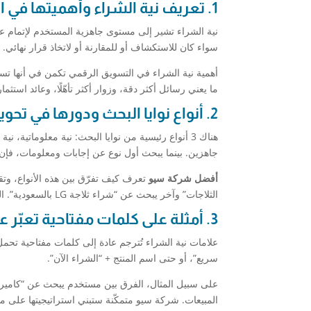
1. تعريف نية الشراء وأهميتها في التسويق الرقمي
نية الشراء تشير إلى مستوى جاهزية المستخدم لإتمام ع
سواء كان للاستكشاف أو للمقارنة أو لاتخاذ قرار نهائي.
أهمية نية الشراء في التسويق الرقمي تكمن في أنها تس
ما يعني رسائل أكثر دقة، وزوار أكثر تأهّلًا، وعائد استث
2. أنواع نوايا البحث ودورها في تحويل الزائر إلى عميل
هناك 3 أنواع رئيسية من نوايا البحث: نية معلوماتية، نية تصفحية، ونية شرائية. النوع الأخير هو الأكثر قيمة لـ
جاهزين. بينما يبحث أول نوع عن إجابات ومعلومات، فإن ال
أفضل شركة سيو
تعرف كيف تفرّق بين هذه الأنواع، وت
الثلاجات” وآخر يبحث عن “شراء ثلاجة LG بالسعودية”. النوع الثاني يُظهر نية جاهزة للشراء ويجب استهدافه بخط مباشر.
3. أمثلة على كلمات مفتاحية تعبّر عن نية شراء مباشرة
علامات نية الشراء تُترجم عادة إلى كلمات مفتاحية تحم
سريع”، أو حتى اسم المنتج + “الشراء الآن”.
المبيعات. شركة سيو متمكّنة ستبني استراتيجيتها على م