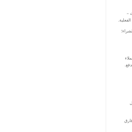
 –
لفعلية.
شراء؛
لاء
دفع.
ل
Canon  بأفضل سعر” هو فارق