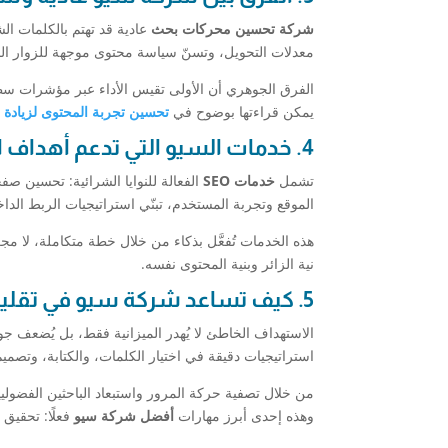
شركة تحسين محركات بحث
عادية قد تهتم بالكلمات ال
معدلات التحويل، وتسنّ سياسة محتوى موجهة للزوار ال
الفرق الجوهري أن الأولى تقيس الأداء عبر مؤشرات سطحية، 
يمكن قراءتها بوضوح في
تحسين تجربة المحتوى لزيادة ا
4. خدمات السيو التي تدعم أهداف البيع المباشر
تشمل
خدمات SEO
الفعالة للنوايا الشرائية: تحسين ص
الموقع وتجربة المستخدم، تبنّي استراتيجيات الربط الداخلي ا
هذه الخدمات تُفعَّل بذكاء من خلال خطة متكاملة، لا 
نية الزائر وبنية المحتوى نفسه.
5. كيف تساعد شركة سيو في تقليل الزوّار غير المؤهلين
الاستهداف الخاطئ لا يُهدر الميزانية فقط، بل يُضعف جود
استراتيجيات دقيقة في اختيار الكلمات، والكتابة، وتصميم
من خلال تصفية حركة المرور واستبعاد الباحثين الفضولي
وهذه إحدى أبرز مهارات
أفضل شركة سيو
فعلًا: تحقيق 