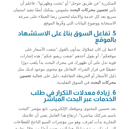
المتكررة “عن طريق جوجل” أو “بحثت وظهرتوا”، فاعلم أن
تأثير
تحسين محركات البحث
ملموس. يمكنك أيضًا تنفيذ استبيان
سريع بعد كل خدمة والانتباه لتحسن رضا العملاء على سرعة
الاستجابة ووضوح البيانات التي وفّرها الموقع.
5. تفاعل السوق بناءً على الاستشهاد
بالموقع
لاحظ إن كان عملاؤك يبدأون بالقول “شفت الأسعار على
موقعكم”، أو يقول أحدهم “شفت ريفيو عنكم”. هذه إشارات
قوية تدل على أن ظهورك في محرك البحث بدأ يلعب دورًا
حقيقيًا في قرار الشراء. التفاعل مع محتوى موجود لديك مثل
دليل الأسعار أو الخريطة التفاعلية، دليل على فعالية
تحسين
محركات البحث
في السوق التقليدية.
6. زيادة معدلات التكرار في طلب
الخدمات عبر البحث المباشر
بعد تحسين المحتوى وموقعك الإلكتروني، تابع مؤشر “البحث
باسم شركتك مباشرة”. ارتفاع هذا العامل يعني أن علامتك
التجارية بدأت تُعرف، وهو من مؤشرات السيو الناجح للقطاعات
التي لم تكن مرئية سابقًا. هذا النمو يحدث أيضًا من خلال تطبيق