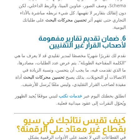
Schema، وصف الصور، عناوين الميتا، والربط الداخلي، لكن
دون إثقالك بتقارير لا تفهمها. كل شيء نربطه مباشرة بالأداء
التجاري حتى تفهم أثر
تحسين محركات البحث
على طلباتك
اليومية.
6. ضمان تقديم تقارير مفهومة
لأصحاب القرار غير التقنيين
نقدم لك تقريرًا شهريًا مخصصًا لمدير تقليدي قد لا يعرف ما هي
“الكلمة المفتاحية الطويلة”. يتم عرض عدد الطلبات، مصادرها،
ما الذي تقدمت فيه، ما يجب أن يتحسن، ونسبة الزيادة في
الاتصالات أو التحويلات. بذلك يصبح
تحسين محركات البحث
أداة
مفيدة لصاحب القرار التقليدي، وليس ملفًا يُرسل للأرشيف.
انطلق بخطتك اليوم عبر
خدمات نكتب
لتبني موقعًا يُجيد الظهور
ويُحوّل النقرات إلى عقود ميدانية فعلية.
كيف تقيس نتائجك في سيو
بقطاع غير معتاد على الرقمنة؟
في القطاعات التي لا تعتمد على الأدوات الرقمية بشكل