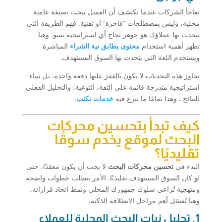
تفاجأ الشركات عندما تكتشف أن العميل يبحث بصيغة عامية
محلية، وليس بمصطلحات “فاخرة” أو تقنية. فهم الطريقة التي
يتحدث بها عملاؤك هو جوهر نجاح أي استراتيجية سيو. وهنا
تظهر أهمية استخدام
محتوى يطابق نية الشراء
المباشرة
ويستخدم اللغة التي يتحدث بها السوق المستهدف.
تجاوز هذه التحديات لا يكون بالقفز عليها دفعة واحدة، بل ببناء
استراتيجية متدرجة قائمة على الثقة، التوعية، والتحليل الفعلي
للنتائج ـ وهذا تمامًا ما تبرع فيه
خدمات نكتب
.
كيف تبدأ بتحسين محركات
البحث لموقع يخدم سوقًا
تقليديًا؟
البدء في
تحسين محركات البحث
لا يجب أن يكون معقدًا، حتى
لو كان السوق المستهدف تقليديًا. الأمر يتطلب خطوات واضحة
ومنهجية تُراعي سلوك جمهورك المحلي ونمط اتخاذ قراراته،
وهنا نُفصّل أهم مراحل الانطلاقة الذكية.
1. تحليل نيات البحث المحلية للعملاء