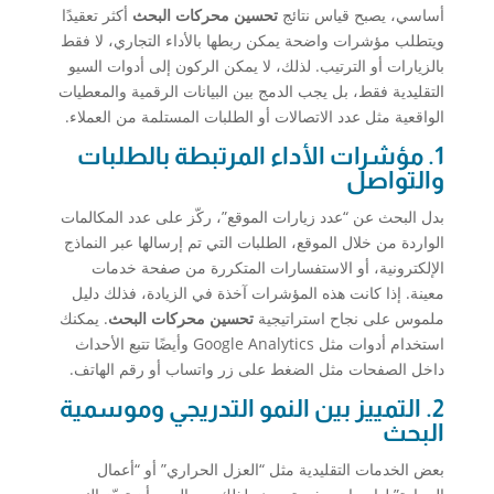
أساسي، يصبح قياس نتائج
تحسين محركات البحث
أكثر تعقيدًا
ويتطلب مؤشرات واضحة يمكن ربطها بالأداء التجاري، لا فقط
بالزيارات أو الترتيب. لذلك، لا يمكن الركون إلى أدوات السيو
التقليدية فقط، بل يجب الدمج بين البيانات الرقمية والمعطيات
الواقعية مثل عدد الاتصالات أو الطلبات المستلمة من العملاء.
1. مؤشرات الأداء المرتبطة بالطلبات
والتواصل
بدل البحث عن “عدد زيارات الموقع”، ركّز على عدد المكالمات
الواردة من خلال الموقع، الطلبات التي تم إرسالها عبر النماذج
الإلكترونية، أو الاستفسارات المتكررة من صفحة خدمات
معينة. إذا كانت هذه المؤشرات آخذة في الزيادة، فذلك دليل
ملموس على نجاح استراتيجية
تحسين محركات البحث
. يمكنك
استخدام أدوات مثل Google Analytics وأيضًا تتبع الأحداث
داخل الصفحات مثل الضغط على زر واتساب أو رقم الهاتف.
2. التمييز بين النمو التدريجي وموسمية
البحث
بعض الخدمات التقليدية مثل “العزل الحراري” أو “أعمال