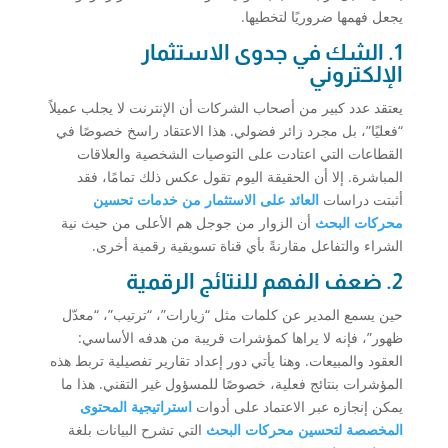
يجعل فهمها ضروريًا لتخطيها.
1. الشك في جدوى الاستثمار
الإلكتروني
يعتقد عدد كبير من أصحاب الشركات أن الإنترنت لا يجلب عميلاً
“فعليًا”، بل مجرد زائر فضولي. هذا الاعتقاد راسخ خصوصًا في
القطاعات التي اعتادت على التوصيات الشخصية والعلاقات
المباشرة. إلا أن الحقيقة اليوم تقول عكس ذلك تمامًا، فقد
أثبتت دراسات
العائد على الاستثمار من خدمات تحسين
محركات البحث
أن الزوار من جوجل هم الأعلى من حيث نية
الشراء والتفاعل مقارنةً بأي قناة تسويقية رقمية أخرى.
2. ضعف الفهم للنتائج الرقمية
حين يسمع المدير عن كلمات مثل “زيارات”، “ترتيب”، “معدّل
ظهور”، فإنه لا يراها كمؤشرات قريبة من هدفه الأساسي:
العقود والمبيعات. وهنا يأتي دور إعداد تقارير تفصيلية تربط هذه
المؤشرات بنتائج فعلية، خصوصًا للمسؤول غير التقني. هذا ما
يمكن إنجازه عبر الاعتماد على أدوات
استراتيجية المحتوى
المخصصة لتحسين محركات البحث
التي تشرح البيانات بلغة