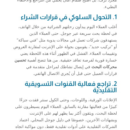
البطيء.
1. التحول السلوكي في قرارات الشراء
أغلب العملاء اليوم يبدأون رحلتهم الشرائية من خلال الهاتف،
في لحظة بحث سريعة عبر جوجل. حتى العملاء الذين
يستهدفون شركات تعمل في مجالات يدوية مثل “فني سباكة”
أو “تركيب حديد”، يقومون بجولة على الإنترنت لمقارنة العروض
وتقييمات العملاء. الفشل في الظهور أثناء هذه اللحظة يعني
خسارة فورية لفرصة تعاقد حقيقية. من هنا تتضح أهمية
تحسين
محركات البحث
في إيصال نشاطك لمراحل متقدمة في
قرارات العميل حتى قبل أن يُجري الاتصال الهاتفي.
2. تراجع فعالية القنوات التسويقية
التقليدية
الإعلانات الورقية، واللوحات، وحتى الكول سنتر فقدت جزءًا
كبيرًا من فعاليتها مقارنة بالسابق. العملاء اليوم يسيطرون على
لحظة البحث، ويثقون أكثر بما يظهر لهم على الإنترنت
وبشهادات الآخرين، خصوصًا في دليل جوجل المحلي. اعتماد
الشركات التقليدية على أدوات تقليدية فقط، دون مواكبة اتجاه