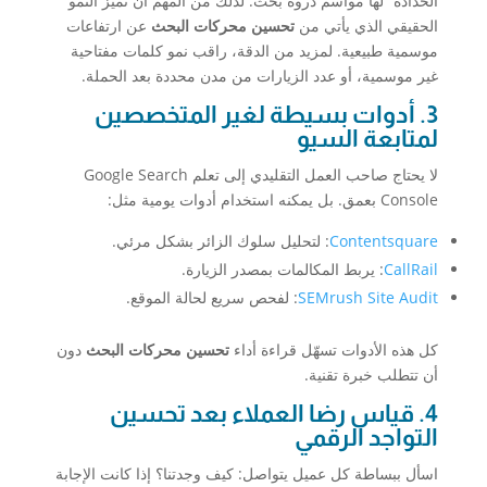
الحدادة” لها مواسم ذروة بحث. لذلك من المهم أن تميّز النمو
الحقيقي الذي يأتي من
تحسين محركات البحث
عن ارتفاعات
موسمية طبيعية. لمزيد من الدقة، راقب نمو كلمات مفتاحية
غير موسمية، أو عدد الزيارات من مدن محددة بعد الحملة.
3. أدوات بسيطة لغير المتخصصين
لمتابعة السيو
لا يحتاج صاحب العمل التقليدي إلى تعلم Google Search
Console بعمق. بل يمكنه استخدام أدوات يومية مثل:
Contentsquare
: لتحليل سلوك الزائر بشكل مرئي.
CallRail
: يربط المكالمات بمصدر الزيارة.
SEMrush Site Audit
: لفحص سريع لحالة الموقع.
كل هذه الأدوات تسهّل قراءة أداء
تحسين محركات البحث
دون
أن تتطلب خبرة تقنية.
4. قياس رضا العملاء بعد تحسين
التواجد الرقمي
اسأل ببساطة كل عميل يتواصل: كيف وجدتنا؟ إذا كانت الإجابة