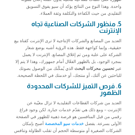
واحدة. وهذا النوع من النتائج يؤكد أن سيو يفوق التسويق
التقليدي من حيث الكفاءة والتكلفة وثقة العملاء.
5. منظور الشركات الصناعية تجاه
الإنترنت
العديد من المصانع والشركات الإنتاجية لا ترى الإنترنت كقناة بيع
حقيقية، وإنما كواجهة فقط. هذه الرؤية أشبه بوضع شعار
الشركة على علبة ومن ثم إغلاق المصانع. الإنترنت لا يعمل
بمجرد الوجود، بل بالظهور الفعّال أمام جمهورك، وهذا لا يتم إلا
عبر
تحسين محركات البحث
الذي يُمكّنك من الوصول بصوتك
للباحثين عن آلتك، أو منتجك، أو خدمتك في اللحظة الصحيحة.
6. فرص التميز للشركات المحدودة
الظهور
العديد من شركات القطاعات التقليدية لا تزال مغيّبة عن
الإنترنت – ومع ذلك هي تقدّم خدمات جبارة. لكن وجود فراغ
رقمي من قبل المنافسين هو فرصة ذهبية للظهور في الصفحة
الأولى بسرعة. بفضل
خدمات سيو المخصصة
أصبح بإمكان
الشركات الصغيرة أو متوسطة الحجم أن تقلب الطاولة وتنافس