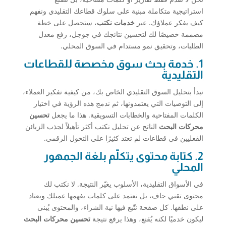
استراتيجية متكاملة مبنية على سلوك قطاعك التقليدي ونفهم
كيف يفكر عملاؤك. عبر
خدمات نكتب
، ستحصل على خطة
مصممة خصيصًا لك لتحسين نتائجك في جوجل، رفع معدل
الطلبات، وتحقيق نمو مستدام في السوق المحلي.
1. خدمة بحث سوق مخصصة للقطاعات
التقليدية
نبدأ بتحليل السوق التقليدي الخاص بك، من كيفية تفكير العملاء،
إلى التوصيات التي يعتمدونها، ثم ندمج هذه الرؤية في اختيار
الكلمات المفتاحية والخطابات التسويقية. هذا ما يجعل
تحسين
محركات البحث
الناتج عن تحليل نكتب أكثر تأهيلاً لجذب الزبائن
الفعليين في قطاعات لم تعتد كثيرًا على التحول الرقمي.
2. كتابة محتوى يتكلّم بلغة الجمهور
المحلي
في الأسواق التقليدية، الأسلوب يغيّر النتيجة. لا نكتب لك
محتوى تقني جاف، بل نعتمد على كلمات يفهمها عميلك ويعتاد
على نطقها. كل صفحة نتّبع فيها نية الشراء، والمحتوى يُبنى
ليكون خدميًا لكنه يُقنع، وهذا يرفع نتيجة
تحسين محركات البحث