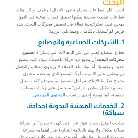
البحث
ليست كل القطاعات متساوية في الانتقال الرقمي، ولكن هناك
قطاعات تقليدية محددة يمكنها تحقيق قفزات نوعية في النمو
بمجرد تبني استراتيجية فعالة في
تحسين محركات البحث
. هذه
فرص لم تُستغل بالكامل، وفيما يلي أبرزها:
1. الشركات الصناعية والمصانع
قطاع المصانع يُعتبر من أكثر المجالات التي يمكن لـ
تحسين
محركات البحث
أن يصنع فيها فرقًا ملحوظًا. سواء كنت مصنع
حديد أو بلاستيك أو مواد بناء، العملاء لا يريدون الذهاب والتجول،
بل يبحثون على الإنترنت أولًا. المصنع الذي يستخدم محتوى
يشرح خطوط الإنتاج، مراحل التصنيع، ويستهدف كلمات مثل
“مصنع تشكيل معادن الرياض” سيحصل على زيارات وطلبات
حقيقية، كما توضح إحدى دراسات
المحتوى المرجعي
.
2. الخدمات المهنية اليدوية (حدادة،
سباكة)
صاحب المنزل يبحث فورًا عن “فني كهرباء سريع” أو “شركة
سباكة مكة”، ولا يهتم بالعلامة التجارية قدر اهتمامه بسرعة
وسهولة الوصول. هنا تظهر أهمية
تحسين محركات البحث
على