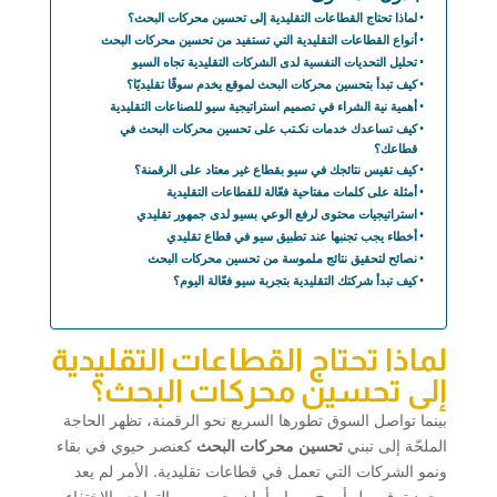
لماذا تحتاج القطاعات التقليدية إلى تحسين محركات البحث؟
أنواع القطاعات التقليدية التي تستفيد من تحسين محركات البحث
تحليل التحديات النفسية لدى الشركات التقليدية تجاه السيو
كيف تبدأ بتحسين محركات البحث لموقع يخدم سوقًا تقليديًا؟
أهمية نية الشراء في تصميم استراتيجية سيو للصناعات التقليدية
كيف تساعدك خدمات نكـتب على تحسين محركات البحث في
قطاعك؟
كيف تقيس نتائجك في سيو بقطاع غير معتاد على الرقمنة؟
أمثلة على كلمات مفتاحية فعّالة للقطاعات التقليدية
استراتيجيات محتوى لرفع الوعي بسيو لدى جمهور تقليدي
أخطاء يجب تجنبها عند تطبيق سيو في قطاع تقليدي
نصائح لتحقيق نتائج ملموسة من تحسين محركات البحث
كيف تبدأ شركتك التقليدية بتجربة سيو فعّالة اليوم؟
لماذا تحتاج القطاعات التقليدية
إلى تحسين محركات البحث؟
بينما تواصل السوق تطورها السريع نحو الرقمنة، تظهر الحاجة
الملحّة إلى تبني
تحسين محركات البحث
كعنصر حيوي في بقاء
ونمو الشركات التي تعمل في قطاعات تقليدية. الأمر لم يعد
مجرد ترف، بل أصبح صمام أمان يحمي من التراجع والاختفاء