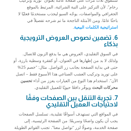
ستتفوق ثلاث مرات على صفحة عامة بعنوان “توريد وتركيب
رخام”. لأن التركيز على النية الشرائية، المرتبط بالموقع
الجغرافي والمواصفات، يوجّه السيو ليجذب مستخدمًا فعليًا لا
باحثًا عامًا. ومن الأمثلة الناجحة ما تم شرحه تفصيلاً في
استراتيجية الكلمات البيعية
.
6. تضمين نصوص العروض الترويجية
بذكاء
في السوق التقليدي، العروض هي ما يدفع الزبون للاتصال.
ولذلك لا بد من إظهارها في العنوان، أو كفقرة وسطية بارزة، أو
حتى في بداية الصفحة بجانب زر التواصل. مثال: “خصم 25%
على توريد وتركيب العشب الصناعي هذا الأسبوع فقط – اتصل
الآن”. استخدام هذا النوع من العبارات يعزز من أداء
تحسين
محركات البحث
ويوفّر دافعًا حيويًا للعميل التقليدي.
7. تجربة التنقل بين الصفحات وفقًا
لاحتياجات العميل التقليدي
في المواقع التي تستهدف أسواقًا تقليدية، تسلسل الصفحات
يجب أن يكون واضحًا وسريعًا: من الصفحة الرئيسية، إلى
صفحة الخدمة، وصولًا لزر “تواصل معنا”. تجنب القوائم الطويلة