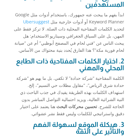
المستهدفين
ابدأ بفهم ما يبحث عنه جمهورك، باستخدام أدوات مثل Google
Keyword Planner أو أدوات خارجية مثل
Ubersuggest
لتحديد الكلمات المفتاحية المحلية ذات الصلة. لا تركز فقط على
المهن، بل على السياق الجغرافي وسيناريو الاستخدام: هل
يبحث الناس عن “فني لحام في المصفح أبوظبي” أم عن “صيانة
لحام فورية مكة”؟ هذا الفارق يُحدد بنية محتواك من الأساس.
2. اختيار الكلمات المفتاحية ذات الطابع
المحلي والمهني
الكلمة المفتاحية “شركة حدادة” لا تكفي. بل ما يهم هو “شركة
حدادة شرق الرياض”، “مقاول مظلات حي النسيم”، إلخ.
استهداف الكلمات بهذه الطريقة يفيدك في جذب الباحث ذي
النية الشرائية العالية، ويزيد احتمالية التواصل المباشر بدون
الحاجة للشرح.
تحسين محركات البحث
هنا يعتمد على اختيار
دقيق واستراتيجي للكلمات وليس فقط نشر عشوائي.
3. هيكلة الموقع لسهولة الفهم
والتأثير على الثقة