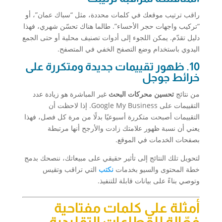
راقب ترتيب موقعك في كلمات محددة، مثل “سباك عمان”، أو
“تركيب واجهات حجر الأحساء”. طالما هناك تحسّن شهري، فهذا
دليل تقدّم. يمكن اللجوء إلى أدوات تصنيف محلية أو حتى الجمع
اليدوي باستخدام وضع التصفح الخفي في المتصفح.
10. ظهور تقييمات جديدة ومتكررة على
خرائط جوجل
من نتائج
تحسين محركات البحث
غير المباشرة هو زيادة عدد
التقييمات على Google My Business. إذا لاحظت أن
التقييمات أصبحت متكررة أسبوعيًا بدلًا من مرة كل فصل، فهذا
يعني أن نسبة ظهور علامتك زادت والأرجح أنها مرتبطة
بصفحات الخدمات في الموقع.
لتحويل تلك النتائج إلى تأثير حقيقي على مبيعاتك، ننصحك بدمج
خطة المحتوى والسيو بخدمات
نكتب
التي تراقب وتقيس
وتوصي بناءً على بيانات قابلة للتنفيذ.
أمثلة على كلمات مفتاحية
فعّالة للقطاعات التقليدية