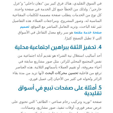
في السوق التقليدي، هناك فرق كبير بين “دهان داخلي” و”عزل
خارجي”، ولذلك من الخطأ جمع كل الخدمة في صفحة واحدة.
كل نوع من الخدمات يتطلب صفحة مصممة للكلمات المفتاحية
المناسبة له، وصور المشروع، ومراجعات العملاء. هذه التفاصيل
تثير ثقة الباحث، وتزيد التعامل المباشر مع الموقع.
تصميم
صفحة خدمة مقنعة
هو سر رفع معدل التفاعل في الأسواق
التي لا تطيل التصفح كثيرًا.
4. تحفيز الثقة ببراهين اجتماعية محلية
أحد أساليب استغلال نية الشراء هو تقديم أدلة اجتماعية من
نفس المجتمع المحلي للزائر، مثل صور مشاريع سابقة في
أحياء معروفة، أو تقييم العملاء بأسمائهم الثلاثية. هذه العناصر
ترفع من فاعلية
تحسين محركات البحث
لأنها تزيد من مدة بقاء
الزائر وتُحوله في كثير من الأحيان إلى عميل فوري.
5. أمثلة على صفحات تبيع في أسواق
تقليدية
صفحة “توريد وتركيب رخام صناعي – الطائف” التي تحتوي على
عرض سعر فوري، أوقات تنفيذ، صور مشاريع، وضمانات،