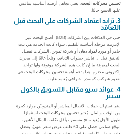
تحسين محركات البحث
، يعني تجاهل أرضية أساسية يتنافس
عليها الجميع حاليًا.
3. تزايد اعتماد الشركات على البحث قبل
التعاقد
حتى في العلاقات بين الشركات (B2B)، أصبح البحث عبر
الإنترنت مرحلة أساسية للتقييم، سواء كانت الخدمة هي بيت
جاهز أو مورد لمواد دهان أو شركة تموين. الشركات تفضل
التحقق قبل أن تباشر خطوات التعاقد، وتلجأ غالبًا إلى محرك
البحث لمعرفة ما إن كانت هذه الشركة موثوقة ولها تواجد
إلكتروني محترم. هذا يدعم أهمية
تحسين محركات البحث
في
تقديم شركتك كمصدر احترافي يُعتمد عليه.
4. عوائد سيو مقابل التسويق بالكول
سنتر
بينما تستهلك حملات الاتصال المباشر أو المندوبيّن موارد كبيرة
من الوقت والمال، يُعتبر
تحسين محركات البحث
استثمارًا
طويل الأجل يُعيد نتائج مستمرة بأقل تكلفة. المثال الأشهر:
موقع صناعي حصل على 60 طلب عرض سعر شهريًا بفضل
ظهوره على كلمات مفتاحية محلية بدون حملة إعلان ممولة