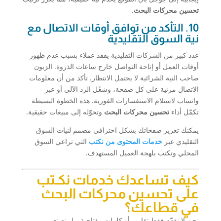
تحسين محركات البحث
.
10. التأكد من توافق أوقات الاتصال مع
نية السوق التقليدية
عدد كبير من الشركات التقليدية يفقد عملاء بسبب عدم ظهور
أوقات العمل أو إتاحة التواصل خارج ساعات الذروة. الزبون
صاحب النية الشرائية لا يحتمل الانتظار. تأكد من أن معلومات
الاتصال مرئية على كل صفحة، وشغّل الرد الآلي أو عبر
واتساب لاستلام الاستفسارات الفورية. هذه الخطوة البسيطة
تكمّل أداء
تحسين محركات البحث
وتحوّله إلى مبيعات حقيقية.
يمكنك تعزيز صفحاتك بشكل احترافي مصمم لنيات السوق
التقليدي عبر
خدمات المحتوى من نكتب
التي تراعي السوق
المحلي وتكتب بلهجة العميل المستهدف.
كيف تساعدك خدمات نكـتب
على تحسين محركات البحث
في قطاعك؟
نحن لا نقدّم فقط تقارير أو كلمات مفتاحية، بل نصنع