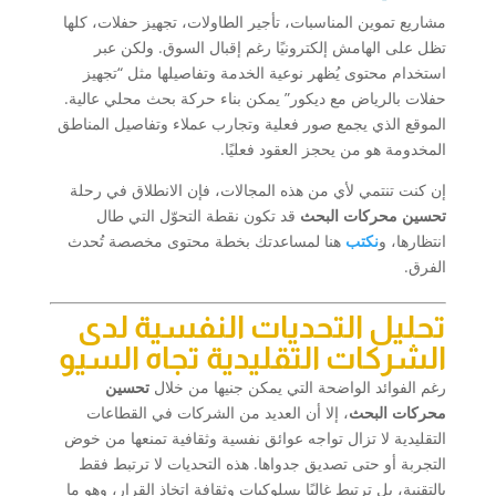
مشاريع تموين المناسبات، تأجير الطاولات، تجهيز حفلات، كلها
تظل على الهامش إلكترونيًا رغم إقبال السوق. ولكن عبر
استخدام محتوى يُظهر نوعية الخدمة وتفاصيلها مثل “تجهيز
حفلات بالرياض مع ديكور” يمكن بناء حركة بحث محلي عالية.
الموقع الذي يجمع صور فعلية وتجارب عملاء وتفاصيل المناطق
المخدومة هو من يحجز العقود فعليًا.
إن كنت تنتمي لأي من هذه المجالات، فإن الانطلاق في رحلة
تحسين محركات البحث
قد تكون نقطة التحوّل التي طال
انتظارها، و
نكتب
هنا لمساعدتك بخطة محتوى مخصصة تُحدث
الفرق.
تحليل التحديات النفسية لدى
الشركات التقليدية تجاه السيو
رغم الفوائد الواضحة التي يمكن جنيها من خلال
تحسين
محركات البحث
، إلا أن العديد من الشركات في القطاعات
التقليدية لا تزال تواجه عوائق نفسية وثقافية تمنعها من خوض
التجربة أو حتى تصديق جدواها. هذه التحديات لا ترتبط فقط
بالتقنية، بل ترتبط غالبًا بسلوكيات وثقافة اتخاذ القرار، وهو ما