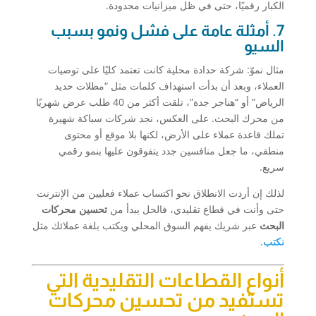
الكبار رقميًا، حتى في ظل ميزانيات محدودة.
7. أمثلة عامة على فشل ونمو بسبب
السيو
مثال نموّ: شركة حدادة محلية كانت تعتمد كليًا على توصيات
العملاء، وبعد أن بدأت استهداف كلمات مثل “مظلات حديد
الرياض” أو “هناجر جدة”، تلقت أكثر من 40 طلب عرض شهريًا
من محرك البحث. على العكس، نجد شركات سباكة شهيرة
تملك قاعدة عملاء على الأرض، لكنها بلا موقع أو محتوى
منطقي، ما جعل منافسين جدد يتفوقون عليها بنمو رقمي
سريع.
لذلك إن أردت الانطلاق نحو اكتساب عملاء فعليين من الإنترنت
حتى وأنت في قطاع تقليدي، فالحل يبدأ من
تحسين محركات
البحث
عبر شريك يفهم السوق المحلي ويكتب بلغة عملائك مثل
نكتب
.
أنواع القطاعات التقليدية التي
تستفيد من تحسين محركات