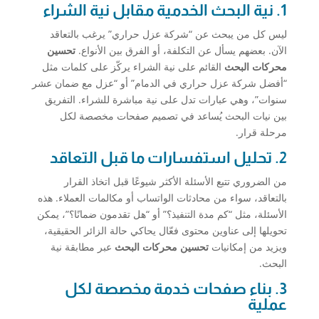
1. نية البحث الخدمية مقابل نية الشراء
ليس كل من يبحث عن “شركة عزل حراري” يرغب بالتعاقد
الآن. بعضهم يسأل عن التكلفة، أو الفرق بين الأنواع.
تحسين
محركات البحث
القائم على نية الشراء يركّز على كلمات مثل
“أفضل شركة عزل حراري في الدمام” أو “عزل مع ضمان عشر
سنوات”، وهي عبارات تدل على نية مباشرة للشراء. التفريق
بين نيات البحث يُساعد في تصميم صفحات مخصصة لكل
مرحلة قرار.
2. تحليل استفسارات ما قبل التعاقد
من الضروري تتبع الأسئلة الأكثر شيوعًا قبل اتخاذ القرار
بالتعاقد، سواء من محادثات الواتساب أو مكالمات العملاء. هذه
الأسئلة، مثل “كم مدة التنفيذ؟” أو “هل تقدمون ضمانًا؟”، يمكن
تحويلها إلى عناوين محتوى فعّال يحاكي حالة الزائر الحقيقية،
ويزيد من إمكانيات
تحسين محركات البحث
عبر مطابقة نية
البحث.
3. بناء صفحات خدمة مخصصة لكل
عملية