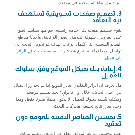
ويزيد مدة بقاء المستخدم في موقعك.
3. تصميم صفحات تسويقية تستهدف
نية التعاقد
نقوم بتصميم صفحة لكل خدمة رئيسية، يتم فيها تسليط الضوء
على العروض، سهولة الخدمة، الصور الواقعية، وأحيانًا مقاطع
الفيديو البسيطة التي تُكمل الوعي. الهدف هو تحويل البحث إلى
تواصل. وهذا تمامًا ما نبرع فيه عبر تقديم
صفحات تحوّل الزائر
إلى عميل
.
4. إعادة بناء هيكل الموقع وفق سلوك
العميل
هل تعرف أن الزائر التقليدي يغادر الموقع إذا لم يجد زر الاتصال
في أعلى الشاشة خلال أول 3 ثوانٍ؟ نعيد تصميم موقعك
وهيكلته ليُشبه سلوك العميل، لا ليكون مذهلاً بصريًا فقط، وهذا
وحده يعزز نتائج
تحسين محركات البحث
.
5. تحسين العناصر التقنية للموقع دون
تعقيد
نقوم بتحسين سرعة الموقع، تنقله عبر الهاتف، تنظيم بيانات