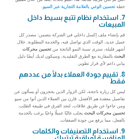
خطة
تحسين الوعي بالعلامة التجارية عبر السيو
.
7. استخدام نظام تتبع بسيط داخل
المبيعات
قم بإنشاء ملف إكسل داخلي في الشركة يتضمن: مصدر كل
عميل جديد، الوقت الذي تواصل فيه، والخدمة المطلوبة. خلال
أشهر قليلة، سترى نسبة النمو الناتجة من
تحسين محركات
البحث
بالمقارنة مع الطرق التقليدية، وسيكون لديك أيضًا دليل
بياني داعم لأي قرار تطوير.
8. تقييم جودة العملاء بدلًا من عددهم
فقط
ليس كل زيارة ناجحة، لكن الزوار الذين يحجزون أو يسألون عن
تفاصيل معقدة هم الأفضل. قارن بين العملاء الذين أتوا من سيو
ومن جاءوا عن طريق علاقات، لتجد الفرق في طبيعة الطلب.
تحسين محركات البحث
يجلب غالبًا عميلًا واعيًا يرغب بالخدمة
بالفعل، مما يرفع من جودة الصفقات.
9. استخدام التصنيفات والكلمات
المنافسة لمراقبة ترتيبك