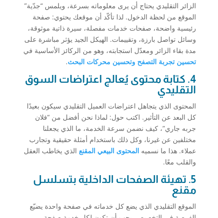
الزائر التقليدي يحتاج أن يرى معلوماته بسرعة، ويلمس “جدّية”
الموقع من لحظة الدخول. لذا تأكّد أن موقعك يحتوي: صفحة
رئيسية واضحة، صفحات خدمات مفصلة، سيرة ذاتية موثوقة،
وسائل تواصل بارزة، وتقييمات. الهيكل الجيد يؤثر مباشرة على
مدة بقاء الزائر ومعدّل استجابته، وهو من الركائز الأساسية في
تحسين تجربة التصفح وتحسين محركات البحث
.
4. كتابة محتوى يُعالج اعتراضات السوق
التقليدي
المحتوى الذي يتجاهل اعتراضات العميل التقليدي سيكون بعيدًا
كل البعد عن التأثير. اكتب حول: لماذا نحن أفضل من “فلان
جربه جاري”، كيف نضمن سرعة الخدمة، ما الذي يجعلنا
مختلفين عن غيرنا، وكل ذلك باستخدام أمثلة حقيقية وتجارب
عملاء. هذا ما نسميه
المحتوى البيعي المقنع
الذي يخاطب العقل
والقلب معًا.
5. تهيئة الصفحات الداخلية بتسلسل
مقنع
الموقع التقليدي الذي يضع كل خدماته في صفحة واحدة يضيّع
الفرصة في التخصيص. يجب أن تكون لكل خدمة صفحة