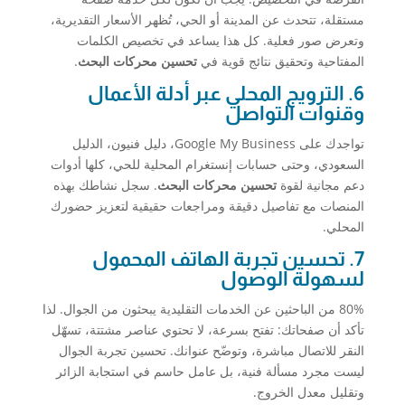
مستقلة، تتحدث عن المدينة أو الحي، تُظهر الأسعار التقديرية،
وتعرض صور فعلية. كل هذا يساعد في تخصيص الكلمات
المفتاحية وتحقيق نتائج قوية في
تحسين محركات البحث
.
6. الترويج المحلي عبر أدلة الأعمال
وقنوات التواصل
تواجدك على Google My Business، دليل فنيون، الدليل
السعودي، وحتى حسابات إنستغرام المحلية للحي، كلها أدوات
دعم مجانية لقوة
تحسين محركات البحث
. سجل نشاطك بهذه
المنصات مع تفاصيل دقيقة ومراجعات حقيقية لتعزيز حضورك
المحلي.
7. تحسين تجربة الهاتف المحمول
لسهولة الوصول
80% من الباحثين عن الخدمات التقليدية يبحثون من الجوال. لذا
تأكد أن صفحاتك: تفتح بسرعة، لا تحتوي عناصر مشتتة، تسهّل
النقر للاتصال مباشرة، وتوضّح عنوانك. تحسين تجربة الجوال
ليست مجرد مسألة فنية، بل عامل حاسم في استجابة الزائر
وتقليل معدل الخروج.