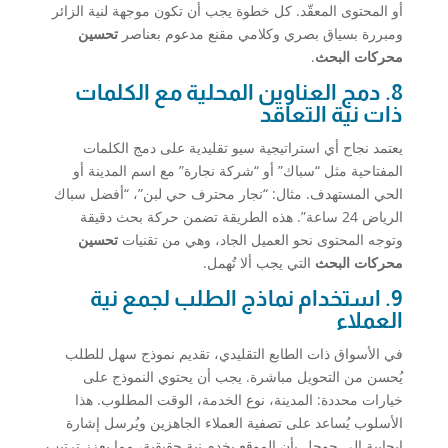
أو المحتوى المعقّد. كل خطوة يجب أن تكون موجهة لنية الزائر
ومبررة بسياق بصري وكلامي مقنع مدعوم بعناصر
تحسين
محركات البحث
.
8. دمج العناوين المحلية مع الكلمات
ذات نية التعاقد
يعتمد نجاح أي استراتيجية سيو تقليدية على دمج الكلمات
المفتاحية مثل “سباك” أو “شركة نجارة” مع اسم المدينة أو
الحي المستهدف. مثال: “نجار محترف حي لبن”، “أفضل سباك
الرياض 24 ساعة”. هذه الطريقة تضمن حركة بحث دقيقة
وتوجه المحتوى نحو العميل الجاد، وهي من تقنيات
تحسين
محركات البحث
التي يجب ألا تُهمل.
9. استخدام نماذج الطلب لجمع نية
العملاء
في الأسواق ذات الطابع التقليدي، تقديم نموذج سهل للطلب
يُحسن من التحويل مباشرة. يجب أن يحتوي النموذج على
خيارات محددة: المدينة، نوع الخدمة، الوقت المطلوب. هذا
الأسلوب يُساعد على تصفية العملاء الجاهزين ويُرسل إشارة
إيجابية إلى جوجل بأن الموقع يخدم نية حقيقية، مما يعزز ترتيب