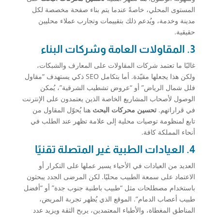
المستوى المحلي، خاصةً عندما يتم بناء صفحة مخصصة لكل
مدينة وخدمة، ويُدعم ذلك بتقييمات وتجارب عملاء محليين
حقيقية.
3. المقاولات العامة وشركات البناء
غالبًا ما تعتمد شركات المقاولات على المعارف والشبكات،
ولكن هذا يجعلها مقيّدة. أما بتكامل SEO ذكي يستهدف “مقاول
فلل شمال الرياض” أو “عروض تشطيب الشرقية”، يُمكن
الوصول لأصحاب المشاريع الخاصة الذين يعتمدون على الإنترنت
في قراراتهم.
تحسين محركات البحث
هنا يُحوّل المقاول من
تابع لمنظومة توصيات محلية إلى علامة تظهر عند الطلب في
أنحاء المملكة كافة.
4. العيادات الطبية غير المتصلة تقنيًا
العديد من العيادات في الأحياء يسير عملها على التكرار أو
الاعتماد على سمعة الطبيب محليًا. لكن المرضى الجدد يبحثون
باستخدام مصطلحات مثل “طبيب باطنية جنوب جدة” أو “أفضل
طبيب أعصاب الدمام”. الموقع الذي يُظهر تجربة المريض،
المناطق المغطاة، والأطباء المعتمدين، يربح الثقة ويزيد عدد