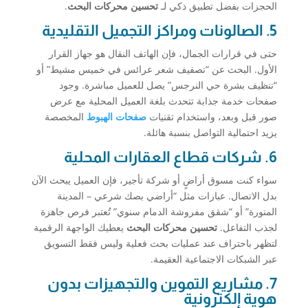
الحجزات بفضل تطبيق ذكي لـ
تحسين محركات البحث
.
5. الصالونات ومراكز التجميل التقليدية
حتى في قرارات الجمال، فإن الهاتف النقال هو جهاز القرار
الأول. البحث عن “تصفيف شعر عرائس في خميس مشيط” أو
“تنظيف بشرة حي النرجس” يصل للعميل مباشرة. وجود
صفحات خدمة جذابة تتحدث بلغة العميل المحلية مع عرض
صور قبل وبعد، واستخدام تقنيات
صفحات الهبوط
المخصصة
يزيد احتمالية التواصل بنسبة هائلة.
6. شركات قطاع العقارات المحلية
سواء كنت مسوق أراضٍ أو شركة تأجير، فإن العميل يبحث الآن
بدل الاتصال. عبارات مثل “أراضي بصك شرعي – المدينة
المنورة” أو “شقق مفروشة الدمام سنوي” تُعتبر فرص جاهزة
لجذب التفاعل.
تحسين محركات البحث
يعطيك الواجهة الرقمية
لتظهر باحتراف عند عمليات بحث فعلية وليس فقط التسويق
عبر الشبكات الاجتماعية العقيمة.
7. مشاريع التموين والتجهيزات بدون
هوية إلكترونية