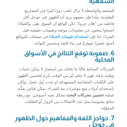
الشفهية
السمعة والواسطة لا تزال تلعب دورًا كبيرًا في المشاريع
التقليدية، ولذا فإن بعضهم يرى أن الظهور في جوجل أقل
فاعلية من “فلان جربنا”. لكن الواقع أن السوق تغيّر، والعملاء
أصبحوا يبحثون عن معلومات موثقة وتقييمات حقيقية قبل
الشراء. لذا فإن
استخدام تقييمات العملاء
في صفحات المواقع
أصبح عنصرًا جوهريًا في بناء الثقة وتحسين التواجد.
6. صعوبة توقع النتائج في الأسواق
المحلية
الشركات المحلية غالبًا ما تخاف من استثمار لا يمكن حساب
توقيته بدقة. فهي لا تعلم كم من الوقت يلزم لتحسين الظهور
على الكلمات المفتاحية المستهدفة أو جذب أول عميل. ولكن
باستخدام أدوات تتبع مؤشرات نية الشراء، يمكن قياس تقدُّم
عملية
تحسين محركات البحث
بشكل شبه أسبوعي، مع ربطه
بنتائج ملموسة مثل عدد الاتصالات من الزوار أو الطلبات
المحوّلة.
7. حواجز اللغة والمفاهيم حول الظهور
في جوجل