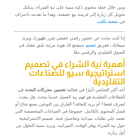
ومن خلال خطة محتوى ذكية مبنية على نية الشراء، يمكنك
تحويل كل زيارة إلى فرصة بيع حقيقية، وهذا ما نقدمه باحتراف
في
منصة نكتب
.
إذا كنت تبحث عن حضور رقمي حقيقي يعزز ظهورك ويزيد
مبيعاتك، ففريق
نصمم
سيصنع لك هوية مرئية تليق بثقتك في
السوق التقليدي والرقمي معًا.
أهمية نية الشراء في تصميم
استراتيجية سيو للصناعات
التقليدية
أحد أكثر العناصر تأثيرًا في فعالية
تحسين محركات البحث
في
القطاعات التقليدية هو فهم نية العميل عندما يبحث. هل يبحث
ليعرف فقط؟ أم يريد التعاقد؟ الفارق بين النوعين يصنع نجاح أو
فشل المحتوى بالكامل، خصوصًا في الصناعات المتخصصة التي
تعتمد على طلبات ميدانية وتفاصيل فنية. تصميم الاستراتيجية
حول نية الشراء يوفر الوقت، الميزانية، ويزيد نسبة التحوّل من
أول زيارة.