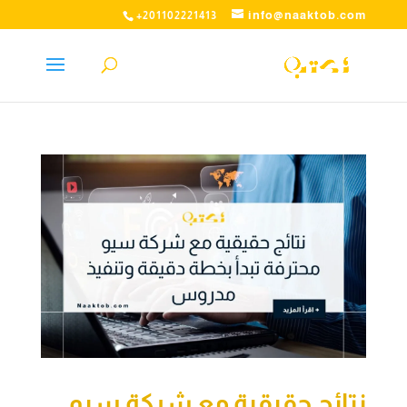
info@naaktob.com
+201102221413
نتائج حقيقية مع شركة سيو