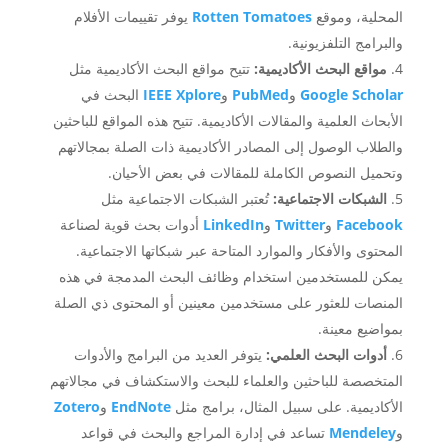
المحلية، وموقع
Tomatoes
Rotten
يوفر تقييمات الأفلام
والبرامج التلفزيونية.
مواقع البحث الأكاديمية:
تتيح مواقع البحث الأكاديمية مثل
Google Scholar
و
PubMed
و
IEEE Xplore
البحث في
الأبحاث العلمية والمقالات الأكاديمية. تتيح هذه المواقع للباحثين
والطلاب الوصول إلى المصادر الأكاديمية ذات الصلة بمجالاتهم
وتحميل النصوص الكاملة للمقالات في بعض الأحيان.
الشبكات الاجتماعية:
تُعتبر الشبكات الاجتماعية مثل
Facebook
و
Twitter
و
LinkedIn
أدوات بحث قوية لصناعة
المحتوى والأفكار والموارد المتاحة عبر شبكاتها الاجتماعية.
يمكن للمستخدمين استخدام وظائف البحث المدمجة في هذه
المنصات للعثور على مستخدمين معينين أو المحتوى ذي الصلة
بمواضيع معينة.
أدوات البحث العلمي:
يتوفر العديد من البرامج والأدوات
المتخصصة للباحثين والعلماء للبحث والاستكشاف في مجالاتهم
الأكاديمية. على سبيل المثال، برامج مثل
EndNote
و
Zotero
و
Mendeley
تساعد في إدارة المراجع والبحث في قواعد