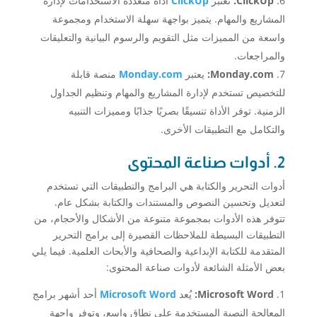
ClickUp:
تعتبر
ClickUp
أداة متعددة الاستخدامات لإدارة
المشاريع والمهام. يتميز بواجهة سهلة الاستخدام ومجموعة
واسعة من المميزات مثل التقويم والرسوم البيانية والتعليقات
والمراجعات.
Monday.com:
يعتبر
Monday.com
منصة قابلة
للتخصيص تستخدم لإدارة المشاريع والمهام وتنظيم الجداول
الزمنية. توفر الأداة تنسيقًا بصريًا جذابًا ومميزات التنبيه
والتكامل مع التطبيقات الأخرى.
2. أدوات صناعة المحتوى
أدوات التحرير والكتابة هي البرامج والتطبيقات التي تستخدم
لتعديل وتحسين النصوص والمستندات والكتابة بشكل عام.
تتوفر هذه الأدوات بمجموعة متنوعة من الأشكال والأحجام، من
التطبيقات البسيطة للملاحظات القصيرة إلى برامج التحرير
المتقدمة للكتابة الإبداعية والصحافية والأبحاث العلمية. فيما يلي
بعض الأمثلة الشائعة لأدوات صناعة المحتوى:
Microsoft Word:
يُعد
Microsoft Word
أحد أشهر برامج
المعالجة النصية المستخدمة على نطاق واسع، وتوفر واجهة