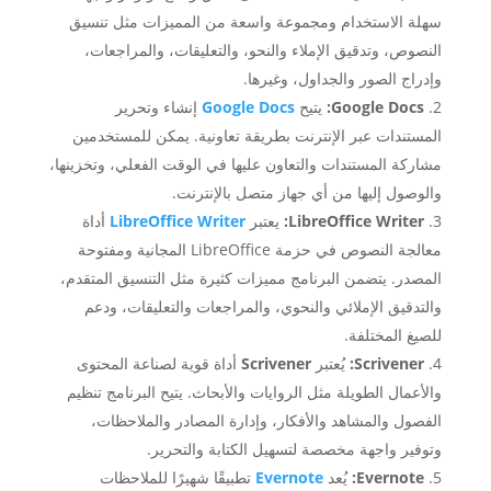
سهلة الاستخدام ومجموعة واسعة من المميزات مثل تنسيق
النصوص، وتدقيق الإملاء والنحو، والتعليقات، والمراجعات،
وإدراج الصور والجداول، وغيرها.
Google Docs:
يتيح
Google Docs
إنشاء وتحرير
المستندات عبر الإنترنت بطريقة تعاونية. يمكن للمستخدمين
مشاركة المستندات والتعاون عليها في الوقت الفعلي، وتخزينها،
والوصول إليها من أي جهاز متصل بالإنترنت.
LibreOffice Writer:
يعتبر
LibreOffice Writer
أداة
معالجة النصوص في حزمة LibreOffice المجانية ومفتوحة
المصدر. يتضمن البرنامج مميزات كثيرة مثل التنسيق المتقدم،
والتدقيق الإملائي والنحوي، والمراجعات والتعليقات، ودعم
للصيغ المختلفة.
Scrivener:
يُعتبر
Scrivener
أداة قوية لصناعة المحتوى
والأعمال الطويلة مثل الروايات والأبحاث. يتيح البرنامج تنظيم
الفصول والمشاهد والأفكار، وإدارة المصادر والملاحظات،
وتوفير واجهة مخصصة لتسهيل الكتابة والتحرير.
Evernote:
يُعد
Evernote
تطبيقًا شهيرًا للملاحظات