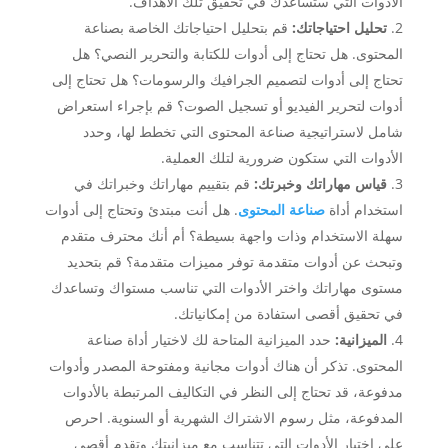
الأدوات التي ستساعدك في تحقيق تلك الأهداف.
تحليل احتياجاتك:
قم بتحليل احتياجاتك الخاصة بصناعة
المحتوى. هل تحتاج إلى أدوات للكتابة والتحرير النصي؟ هل
تحتاج إلى أدوات لتصميم الجرافيك والرسومات؟ هل تحتاج إلى
أدوات لتحرير الفيديو أو تسجيل الصوت؟ قم بإجراء استعراض
شامل لاستراتيجية صناعة المحتوى التي تخطط لها، وحدد
الأدوات التي ستكون ضرورية لتلك العملية.
قياس مهاراتك وخبرتك:
قم بتقييم مهاراتك وخبراتك في
استخدام أداة
صناعة المحتوى
. هل أنت مبتدئ وتحتاج إلى أدوات
سهلة الاستخدام وذات واجهة بسيطة؟ أم أنك محترف متقدم
وتبحث عن أدوات متقدمة توفر مميزات متقدمة؟ قم بتحديد
مستوى مهاراتك واختر الأدوات التي تناسب مستواك وتساعدك
في تحقيق أقصى استفادة من إمكانياتك.
الميزانية:
حدد الميزانية المتاحة لك لاختيار أداة صناعة
المحتوى. تذكر أن هناك أدوات مجانية ومفتوحة المصدر وأدوات
مدفوعة، قد تحتاج إلى النظر في التكاليف المرتبطة بالأدوات
المدفوعة، مثل رسوم الاشتراك الشهرية أو السنوية. احرص
على اختيار الأدوات التي تتناسب مع ميزانيتك وتقدم أقصى