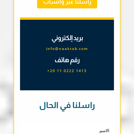
راسلنا عبر واتساب
بريد إلكتروني
info@naaktob.com
رقم هاتف
+20 11 0222 1413
راسلنا في الحال