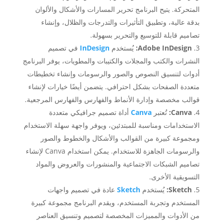
المتحركة. يتيح البرنامج تحرير المسارات والأشكال والألوان
بدقة عالية، وتطبيق التأثيرات والتدرجات والظلال، وإنشاء
تصاميم قابلة للتوسيع والتحرير بسهولة.
Adobe InDesign:
يُستخدم
InDesign
في تصميم
النشرات والكتب والمجلات والكتيبات والمطويات، يوفر البرنامج
أدوات لتنسيق النصوص والصور والرسومات وإنشاء تخطيطات
متعددة الصفحات بشكل احترافي. يتضمن أيضًا خيارات لإنشاء
قوالب مخصصة وإدارة الأنماط والفهارس والفهارس المرجعية.
Canva:
تُعتبر
Canva
أداة تصميم جرافيكي متعددة
الاستخدامات ومناسبة للمبتدئين، ويوفر واجهة سهلة الاستخدام
ومجموعة كبيرة من القوالب والأشكال والخطوط والصور
والرسومات الجاهزة للاستخدام. يمكن استخدام Canva لإنشاء
تصاميم الشبكات الاجتماعية والمنشورات والعروض والمواد
التسويقية الأخرى.
Sketch:
يُستخدم
Sketch
عادة في تصميم واجهات
المستخدم وتجربة المستخدم، ويقدم البرنامج مجموعة كبيرة
من الأدوات والمميزات المخصصة لتصميم وتنسيق العناصر