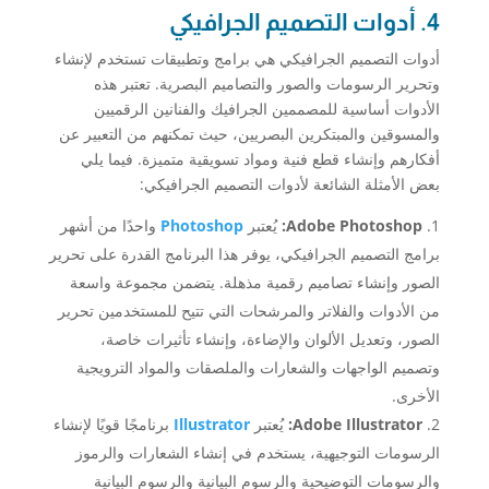
4. أدوات التصميم الجرافيكي
أدوات التصميم الجرافيكي هي برامج وتطبيقات تستخدم لإنشاء
وتحرير الرسومات والصور والتصاميم البصرية. تعتبر هذه
الأدوات أساسية للمصممين الجرافيك والفنانين الرقميين
والمسوقين والمبتكرين البصريين، حيث تمكنهم من التعبير عن
أفكارهم وإنشاء قطع فنية ومواد تسويقية متميزة. فيما يلي
بعض الأمثلة الشائعة لأدوات التصميم الجرافيكي:
Adobe Photoshop:
يُعتبر
Photoshop
واحدًا من أشهر
برامج التصميم الجرافيكي، يوفر هذا البرنامج القدرة على تحرير
الصور وإنشاء تصاميم رقمية مذهلة. يتضمن مجموعة واسعة
من الأدوات والفلاتر والمرشحات التي تتيح للمستخدمين تحرير
الصور، وتعديل الألوان والإضاءة، وإنشاء تأثيرات خاصة،
وتصميم الواجهات والشعارات والملصقات والمواد الترويجية
الأخرى.
Adobe Illustrator:
يُعتبر
Illustrator
برنامجًا قويًا لإنشاء
الرسومات التوجيهية، يستخدم في إنشاء الشعارات والرموز
والرسومات التوضيحية والرسوم البيانية والرسوم البيانية