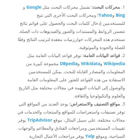
محركات البحث:
تشمل محركات البحث مثل
Google
و
Bing
و
Yahoo
! ومحركات البحث الأخرى التي تتيح
للمستخدمين إدخال كلمات البحث والحصول على قوائم نتائج
تتضمن الروابط والمستندات والصور والفيديوهات ذات الصلة.
تستخدم هذه المحركات خوارزميات معقدة لترتيب النتائج وفقًا
للصلة والجودة والموثوقية.
قواعد البيانات العامة:
توفر قواعد البيانات العامة مثل
Wikipedia
و
Wikidata
و
DBpedia
مجموعة كبيرة من
المعلومات والمصادر القابلة للبحث. يمكن للمستخدمين
الاستفادة من هذه القواعد للعثور على المعلومات العامة
والوصول إلى البيانات المهمة في مجالات مختلفة مثل التاريخ
والعلوم والتكنولوجيا والثقافة.
مواقع التصنيف والاستعراض:
يوجد العديد من المواقع التي
توفر تصنيفات واستعراضات للمواقع والمنتجات والخدمات في
مجالات مختلفة. على سبيل المثال، موقع
TripAdvisor
يوفر
تقييمات المستخدمين ومراجعات الفنادق والمطاعم والوجهات
السياحية، وموقع
Yelp
يوفر مراجعات الأعمال التجارية