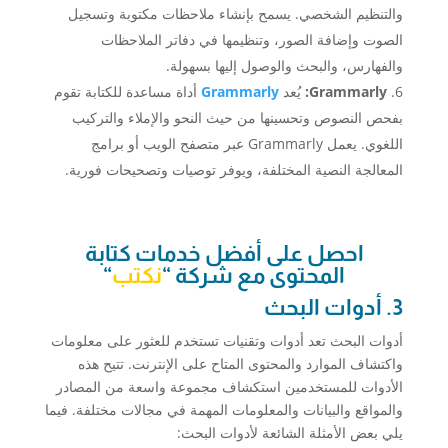
والتنظيم الشخصي. يسمح بإنشاء ملاحظات مكتوبة وتسجيل
الصوت وإضافة الصور، وتنظيمها في دفاتر الملاحظات
والفهارس، والبحث والوصول إليها بسهولة.
Grammarly:
يُعد
Grammarly
أداة مساعدة للكتابة تقوم
بفحص النصوص وتحسينها من حيث النحو والإملاء والتركيب
اللغوي. يعمل Grammarly عبر متصفح الويب أو برامج
المعالجة النصية المختلفة، ويوفر توصيات وتصحيحات فورية.
احصل على أفضل خدمات كتابة
المحتوى مع شركة “
نكتب
“
3. أدوات البحث
أدوات البحث تعد أدوات وتقنيات تستخدم للعثور على معلومات
واكتشاف الموارد والمحتوى المتاح على الإنترنت. تتيح هذه
الأدوات للمستخدمين استكشاف مجموعة واسعة من المصادر
والمواقع والبيانات والمعلومات المهمة في مجالات مختلفة. فيما
يلي بعض الأمثلة الشائعة لأدوات البحث: