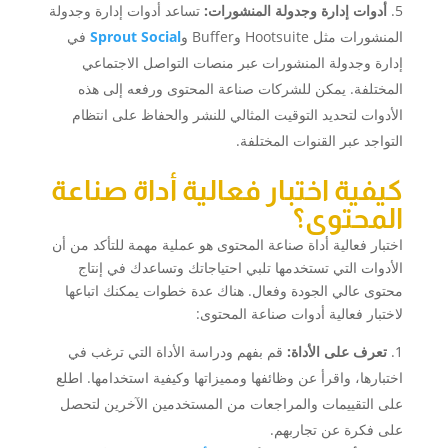
أدوات إدارة وجدولة المنشورات:
تساعد أدوات إدارة وجدولة
المنشورات مثل Hootsuite وBuffer و
Sprout Social
في
إدارة وجدولة المنشورات عبر منصات التواصل الاجتماعي
المختلفة. يمكن للشركات صناعة المحتوى ورفعه إلى هذه
الأدوات لتحديد التوقيت المثالي للنشر والحفاظ على انتظام
التواجد عبر القنوات المختلفة.
كيفية اختبار فعالية أداة صناعة
المحتوى؟
اختبار فعالية أداة صناعة المحتوى هو عملية مهمة للتأكد من أن
الأدوات التي تستخدمها تلبي احتياجاتك وتساعدك في إنتاج
محتوى عالي الجودة وفعال. هناك عدة خطوات يمكنك اتباعها
لاختبار فعالية أدوات صناعة المحتوى:
تعرف على الأداة:
قم بفهم ودراسة الأداة التي ترغب في
اختبارها، واقرأ عن وظائفها ومميزاتها وكيفية استخدامها. اطلع
على التقييمات والمراجعات من المستخدمين الآخرين لتحصل
على فكرة عن تجاربهم.