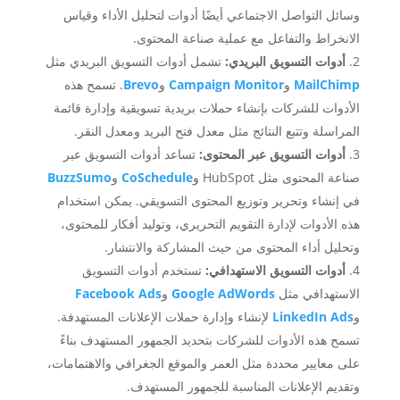
وسائل التواصل الاجتماعي أيضًا أدوات لتحليل الأداء وقياس
الانخراط والتفاعل مع عملية صناعة المحتوى.
أدوات التسويق البريدي:
تشمل أدوات التسويق البريدي مثل
MailChimp
و
Campaign Monitor
و
Brevo
. تسمح هذه
الأدوات للشركات بإنشاء حملات بريدية تسويقية وإدارة قائمة
المراسلة وتتبع النتائج مثل معدل فتح البريد ومعدل النقر.
أدوات التسويق عبر المحتوى:
تساعد أدوات التسويق عبر
صناعة المحتوى مثل HubSpot و
CoSchedule
و
BuzzSumo
في إنشاء وتحرير وتوزيع المحتوى التسويقي. يمكن استخدام
هذه الأدوات لإدارة التقويم التحريري، وتوليد أفكار للمحتوى،
وتحليل أداء المحتوى من حيث المشاركة والانتشار.
أدوات التسويق الاستهدافي:
تستخدم أدوات التسويق
الاستهدافي مثل
Google AdWords
و
Facebook Ads
و
LinkedIn Ads
لإنشاء وإدارة حملات الإعلانات المستهدفة.
تسمح هذه الأدوات للشركات بتحديد الجمهور المستهدف بناءً
على معايير محددة مثل العمر والموقع الجغرافي والاهتمامات،
وتقديم الإعلانات المناسبة للجمهور المستهدف.