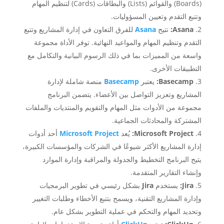
(Boards) والقوائم (Lists) والبطاقات (Cards) لتنظيم المهام
وتتبع التقدم وتعيين المسؤوليات.
Asana:
تتيح
Asana
للفرق التعاون في إدارة المشاريع وتتبع
التقدم وتنظيم المهام والمواعيد النهائية. توفر الأداة مجموعة
واسعة من المميزات بما في ذلك الرسوم البيانية والتكامل مع
التطبيقات الأخرى.
Basecamp:
يعتبر
Basecamp
منصة شاملة لإدارة
المشاريع وتعزيز التواصل بين الأعضاء. يتضمن البرنامج
مجموعة من الأدوات مثل المهام والتقويم والمنتديات والملفات
المشتركة والمحادثات الجماعية.
Microsoft Project:
يُعد
Microsoft Project
أحد أدوات
إدارة المشاريع الأكثر شيوعًا في الشركات والمؤسسات الكبيرة،
يتيح البرنامج التخطيط والجدولة والمراقبة وإدارة الموارد
وإنشاء التقارير المتقدمة.
Jira:
يستخدم
Jira
بشكل رئيسي في تطوير البرمجيات
وإدارة المشاريع التقنية، ويسمح بتتبع الأخطاء وطلبات التغيير
وتحديد المهام والتحكم في عملية التطوير بشكل عام.