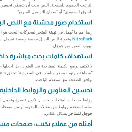
الترتيب العضوي للصفحة. النص يجب أن يتضمّن
تحسين 
للسوق السعودي” أو “ضمان التوصيل السريع”.
استخدام صور محسّنة مع النص الب
ربما أهم ما يُهمل في
تهيئة المتجر لمحركات البحث
هو ال
NitroPack
وتقوية النص البديل بصيغة وصفية تشمل اس
تبويب الصور من جوجل.
استهداف كلمات بحث مباشرة داخ
“سماعة بلوتوث بسعر مناسب في السعودية” تحقق نتائج
توافق الصفحة مع استعلام الباحث.
تحسين العناوين والروابط الداخلية
روابط صفحات المنتجات يجب أن تكون قصيرة وتحمل الكل
صلة. استخدم روابط من مقالات المدونة أو من صفحات 
جوجل للمتاجر
بشكل تلقائي.
أمثلة من عملاء نكتب: صفحات منت