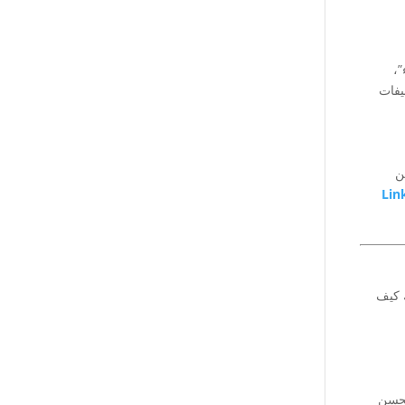
”،
يفات
ن
Lin
ك كيف
يُحسن