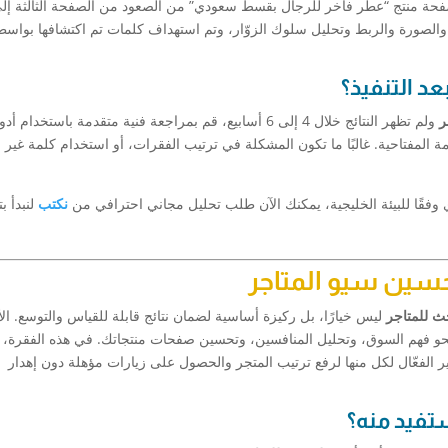
فحة منتج “عطر فاخر للرجال بقسط سعودي” من الصعود من الصفحة الثالثة إل
د التنفيذ؟
ر
ولم تظهر النتائج خلال 4 إلى 6 أسابيع، قم بمراجعة فنية متقدمة باستخدام أدوات مثل
لمفتاحية. غالبًا ما تكون المشكلة في ترتيب الفقرات، أو استخدام كلمة غير
فقًا للبيئة الخليجية، يمكنك الآن طلب تحليل مجاني احترافي من
نكتب
لنبدأ ب
سين سيو المتاجر
ث للمتاجر
ليس خيارًا، بل ركيزة أساسية لضمان نتائج قابلة للقياس والتوسع. ال
قة نحو فهم السوق، وتحليل المنافسين، وتحسين صفحات منتجاتك. في هذه الفقرة،
ير الفعّال لكل منها لرفع ترتيب المتجر والحصول على زيارات مؤهلة دون إهدار