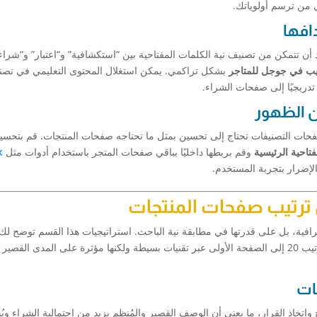
 من ترسم أولوياتك.
افها
 أن تتمكن من تصنيف نية الكلمات المفتاحية بين “استكشافية” و“اعتبار” و“شراء
يب في جوجل للمتاجر
بشكل تراكمي. يمكن استغلال المحتوى التعليمي في تصن
تدريجيًا إلى صفحات الشراء.
 الظهور
ات التصنيفات تحتاج إلى تحسين بمثل ما تحتاجه صفحات المنتجات. قم بتحسي
فتاحية الرئيسية
وقم بربطها داخليًا بباقي صفحات المتجر باستخدام أدوات مثل
k
الإضرار بتجربة المستخدم.
ترتيب صفحات المنتجات
افية، بل على قدرتها في مطابقة نية الباحث. استراتيجيات هذا القسم توضح ل
تدمج تحسين المحتوى والهيكلة لتنتقل بصفحاتك من الترتيب 20 إلى الصفحة الأولى عبر تقنيات بسيطة ولكنها مؤثرة على المدى القصير
ات
 واتخاذ القرار، ما يعني أن الوصف القصير والمُنظم يزيد من احتمالية الشراء و