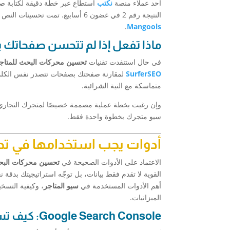
أحد عملاء منصة
نكتب
استطاع عبر خطة دقيقة لكتابة ص
النتيجة رقم 2 في غضون 6 أسابيع. تمت تحسينات النص والصورة والربط وتحليل سلوك الزوّار، وتم استهداف كلمات تم اكتشافها بواسطة
.
Mangools
ماذا تفعل إذا لم تتحسن صفحاتك بع
في حال استنفدت تقنيات
تحسين محركات البحث للمتاج
SurferSEO
لمقارنة صفحتك بصفحات تتصدر نفس الكلمة ا
متماسكة مع النية الشرائية.
وإن رغبت بخطة عملية مصممة خصيصًا لمتجرك التجاري و
سيو متجرك بخطوة واحدة فقط.
أدوات يجب استخدامها في تح
الاعتماد على الأدوات الصحيحة في
تحسين محركات البح
القوية لا تقدم فقط بيانات، بل توجّه استراتيجيتك بد
أهم الأدوات المستخدمة في
سيو المتاجر
، وكيفية التسخ
الميزانيات.
Google Search Console: كيف تستفيد منه؟