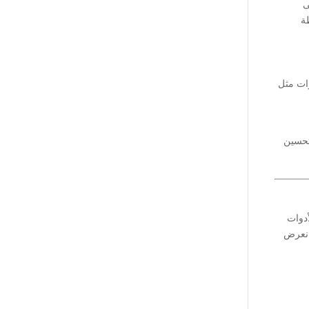
ى
تحسين
أدوات
 نعرض