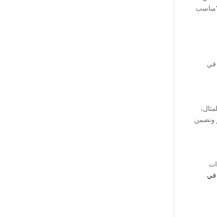
“مناسب
 في
بيعي. على سبيل المثال،
وتضمن
ات
 في