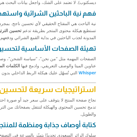
ديسكتوب). لا تعتمد على الشك، واجعل بيانات البحث هي
فهم نية الباحثين الشرائية واستهد
نية الباحث هي المفتاح الحقيقي لأي تحسين ناجح. بمجرد
تستطيع هيكلة محتوى المتجر بطريقة تدعم
تحسين الترت
المدونة لجذب الباحثين في بداية القمع الشرائي ودفعهم 
تهيئة الصفحات الأساسية لتحسين
الصفحات المهمة مثل “من نحن”، “سياسة الشحن”، وصفح
عناوين الميتا والوصف التعريفي، وادمج فيها
الكلمات الم
Whisper
التي تُسهّل عليك هيكلة الربط الداخلي بدون 
استراتيجيات سريعة لتحسين 
نجاح صفحة المنتج لا يتوقف على سعر جيد أو صورة احتر
والطويل.
كتابة أوصاف جذابة ومنظمة للمنتج
سلوك الزائر السعودي تحديدًا يتميّز بالسرعة في التصفح