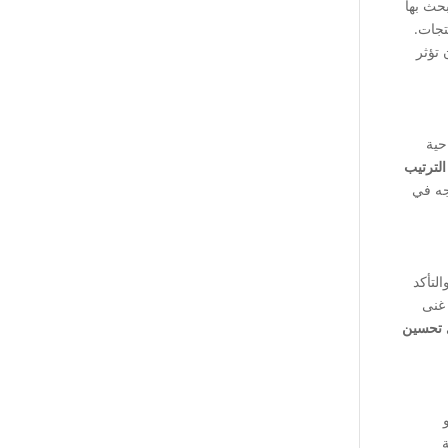
بحث بها
الأداء الضعيف، وتحسين CTR لعناوين المنتجات.
 تؤثر
حية
لترتيب
جه في
الزاحف الأهم في بناء تصور شامل عن حالة الموقع داخليًا. من خلال هذه الأداة، تستطيع تقييم عناصر الـ H1 وH2 والتأكد
 غنى
ى
تحسين
أدوات مثل Majestic أو
ة