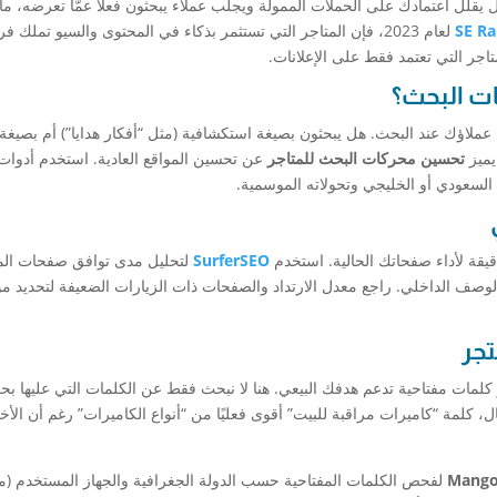
يقلل اعتمادك على الحملات الممولة ويجلب عملاء يبحثون فعلًا عمّا تعرضه، ما
SE Ra
لعام 2023، فإن المتاجر التي تستثمر بذكاء في المحتوى والسيو تملك 
ت البحث؟
مها عملاؤك عند البحث. هل يبحثون بصيغة استكشافية (مثل “أفكار هدايا”) أم بصيغ
يميز
تحسين محركات البحث للمتاجر
عن تحسين المواقع العادية. استخدم أدوات
السعودي أو الخليجي وتحولاته الموسمية.
يقة لأداء صفحاتك الحالية. استخدم
SurferSEO
لتحليل مدى توافق صفحات الم
وصف الداخلي. راجع معدل الارتداد والصفحات ذات الزيارات الضعيفة لتحديد م
تجر
كلمات مفتاحية تدعم هدفك البيعي. هنا لا نبحث فقط عن الكلمات التي عليها ب
، كلمة “كاميرات مراقبة للبيت” أقوى فعليًا من “أنواع الكاميرات” رغم أن الأخ
Mango
لفحص الكلمات المفتاحية حسب الدولة الجغرافية والجهاز المستخدم (مو