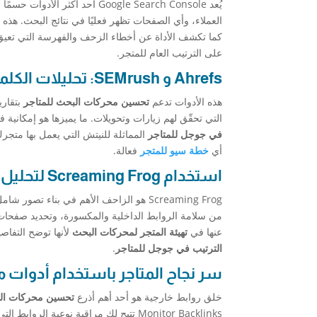
يُعد Google Search Console أحد أكثر الأدوات حسمًا في مراقبة أداء أي
كما تكشف الأداة عن أخطاء الزحف والفهرسة التي تعي
على الترتيب العام للمتجر.
Ahrefs و SEMrush: تحليلات الكلمات والمنافسين
هذه الأدوات تدعم
تحسين محركات البحث للمتاجر
بتقاري
التي تحقّق لهم زيارات وتحويلات. ما يميزها هو إمكانية
في جوجل للمتاجر
المماثلة للنيتش التي يعمل بها متجرك
أي
خطة سيو للمتجر
فعالة.
استخدام Screaming Frog لتحليل المتجر
من سلامة الروابط الداخلية والمكسورة، وتحديد صفحات ا
عنها في
تهيئة المتجر لمحركات البحث
لأنها توضح التفاص
الترتيب في جوجل للمتاجر
.
سر نجاح المتاجر باستخدام أدوات م
خلق روابط خارجية هو أحد أهم أذرع
تحسين محركات الب
Monitor Backlinks تتيح لك مراقبة نوعي