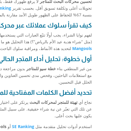
تحسين محركات البحث للمتاجر
لا يرفع ظهورك فقط، بل 
تحويلات أعلى وتكلفة تسويق أقل. بحسب تقرير
nking
بنسبة 67% للحفاظ على الظهور طويل الأمد مقارنة بالمتاجر التي تعتمد فقط على الإعلانات.
كيف تقرأ سلوك عملائك عبر محركا
لفهم نوايا الشراء، يجب أولًا تتبّع العبارات التي يستخد
(مثل “شراء هدية عيد الأم بالرياض”؟) هذا التحليل هو ما 
Mangools
لتحديد هذه الأنماط، ومراقبة سلوك الباحث 
أول خطوة: تحليل أداء المتجر الحالي
من غير المنطقي بناء
خطة سيو للمتاجر
بدون مراجعة دق
مع استعلامات الباحثين، وفحص مدى تحسين العناوين وال
الخلل قبل التحسين.
تحديد أفضل الكلمات المفتاحية للم
نجاح أي
تهيئة للمتجر لمحركات البحث
يرتكز على اختيار 
عن تلك التي تعبّر عن نية شراء حقيقية. على سبيل المثال
يكون عليها بحث أعلى.
استخدم أدوات تحليل متقدمة مثل
SE Ranking
أو
ols