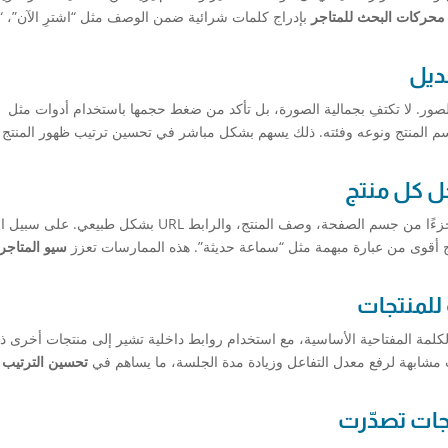
محركات البحث للمتاجر
بإدراج كلمات شرائية ضمن الوصف مثل “اشترِ الآن”، 
ديل
صور. لا تكتفِ بجمالية الصورة، بل تأكد من ضغط حجمها باستخدام أدوات مثل
م المنتج ونوعه وفئته. ذلك يسهم بشكل مباشر في تحسين ترتيب ظهور المنتج
ل كل منتج
لا تكتفِ بوضع الكلمة المفتاحية في العنوان، بل اجعلها جزءًا من جسم الصفحة، وصف المنتج، والرابط URL بشكل ط
 أقوى من عبارة مبهمة مثل “سماعة حديثة”. هذه الممارسات تعزز
سيو المتاجر
 للمنتجات
مة المفتاحية الأساسية، مع استخدام روابط داخلية تشير إلى منتجات أخرى ذ
مشابهة لرفع معدل التفاعل وزيادة مدة الجلسة، ما يساهم في
تحسين الترتيب
جات تصدّرت