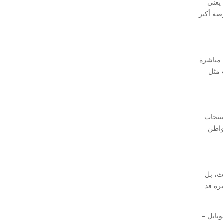
 يعني
فرصة أكبر
ة مباشرة
 مثل
نتجات
واطن
حث، بل
يرة قد
بايل –