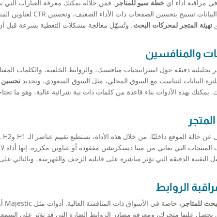
خطة سيو للمتاجر
. فمن خلاله يمكنك معرفة العبارات التي ي
العملاء، وأي الصفحات تظهر فعليًا في نتائج البحث. هذه البيانات تسمح بتحسين الصفحات ذات 
ق
تهيئة المتجر لمحركات البحث
، وتُسهّل معالجة مشكلات التغطية بسرعة قبل أن
ر تحليلية دقيقة حول استراتيجيات منافسيك، والروابط الخلفية، والكلمات المفتا
 فلترة البيانات لتتناسب مع السوق المحلي، مثل السوق السعودي، وتحديد
تحسين ا
. يمكنك بهذه الأدوات بناء قاعدة من كلمات ذات نية شرائية عالية، وهو ما تحتا
Screaming Frog هو 
لمنتجات التي تعاني من ميتا ديسكربشن مفقودة أو عناوين مكررة. إنها أداة لا
يل التقنية الدقيقة التي تؤثر مباشرة على قابلية الزحف والفهرسة، وبالتالي عل
راقبة الروابط
حث للمتاجر
، خاصة في الأسواق ذات المنافسة العالية. 
ة الروابط التي يحصل عليها متجرك، ومعرفة مصادر الروابط الضارة التي قد تؤثر على السمع