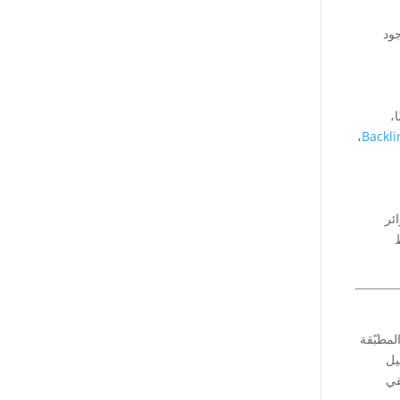
جود
،
،
Backli
ئر
لمطبّقة
يل
سويقي