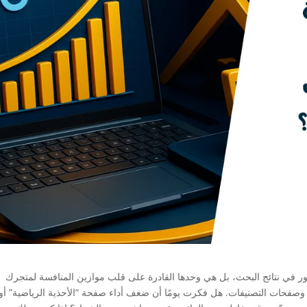
 في نتائج البحث، بل هي وحدها القادرة على قلب موازين المنافسة لمتجرك
ت وصفحات التصنيفات. هل فكرت يومًا أن ضعف أداء صفحة “الأحذية الرياضية” أو