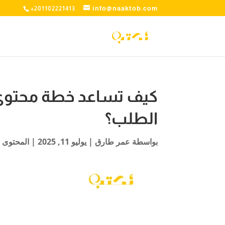
info@naaktob.com
+201102221413
كيف تساعد خطة محتوى 
الطلب؟
بواسطة
عمر طارق
|
يوليو 11, 2025
|
المحتوى 