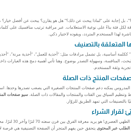
”، بل إجابة على “لماذا يبحث عن ذلك؟” هل هو يقارن؟ يبحث عن أفضل خيار؟ م
دقة لكل فئة بناءً على نوعية الاستعلامات. عبر مراقبة ترتيب منافسيك على كلما
رة لهذا المستخدم المتردد، ويقوده لاختيار ذكي.
ا المتعلقة بالتصنيف
 ككلمة أساسية، بل تشمل مرادفات مثل: “أحذية للعمل”، “أحذية مرنة”، “أحذي
حث، المنافسة، وسهولة التصدر بوضوح. وهنا تأتي أهمية دمج هذه العبارات داخ
جربة وثقة المستخدم.
صفحات المنتج ذات الصلة
 المدروس يمكنه دعم صفحات المنتجات الصغيرة التي يصعب تصدرها وحدها. اس
 وتنظيم السياق بين الفئات والمنتجات والمقالات ذات الصلة.
سيو صفحات المن
 بالتصنيفات التي تمهد الطريق للزوّار.
 لقرار الشراء
الزائر القادم لصفحة “أفران كهربائية” لا يريد مقدمة عن الطهي العصري! هو يريد معرفة 
 الطلب عبر المحتوى
يتحقق حين يفهم المتجر أن الصفحة التصنيفية هي فرصة لإ