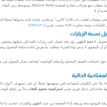
قويًا للتحسين. لا يقتصر الأمر على حجم الزيارات فقط، بل يتطلب تتبع معدلات مغادرة الصفحة (ounce Rate
خدم أم لا.
سبة تجاوزت 30% بحسب تقرير لـ
SEMrush
.
 نسبة الزيارات
حويل، لا فقط الظهور. وإن فئة تحصل على زيارات عالية لكن تحوليها منخفض 
أو أن المحتوى لا يدعم نوايا الشراء بفعالية، ما يفرض إعادة صياغة المحتوى وت
ى حول احتياجات العميل المحتمل وأسئلته الواضحة، تُضاعف معدل التحويل في 
مفتاحية الحالية
لا تقلل من أهمية تتبع ترتيب صفحات الفئات على Google بناءً على الكلمات المفتاحية التي تستهدفها. فمثلاً، إن كنت تستهدف “أدوا
استراتيجية محتوى للفئات
بدلاً من إنفاق الوق
 مثل SERanking أو Ahrefs، يمكن معرفة الموضع بدقة وربطه بأداء الصفحة من حيث الظهور والنقرات، لتحديد ما إ