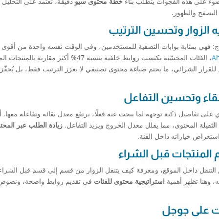
ضوء على هذه الفجوات يتطلب بناء
خطة محتوى سيو
دقيقة، تعتمد على التحليل
لتصفح والظهور.
الزوار وتحسين الترتيب
ج: فهي بمثابة بوابات التصفية للمستخدمين، وفي الوقت نفسه واحدة من أقوى
Ah
، الفئات المحسّنة تكتسب روابط خلفية بنسبة 47% أكثر مقارنة بالمنتجات المنعزلة.
هد للقرار الشرائي، ما يحتم صياغة محتوى تصنيفي لا يعزز الترتيب فقط، بل يُحفّز 
بقاء وتحسين التفاعل
 على تفاصيل ذكية توجهه لما يبحث عنه فعلًا، يرتفع معدل بقائه وتفاعله معها. أ
ثقيلة المحتوى، مما يقلل معدل الخروج ويزيد التفاعل.
زيادة الطلب عبر المحت
ستعراض خياراته داخل الفئة.
المنتجات قبل الشراء
لتنقل داخل الموقع، ومعرفة كيف يتنقل الزوار من قسم إلى قسم قبل الشراء. غ
ه، وهنا تظهر أهمية
استراتيجية محتوى للفئات
في تقديم روابط واضحة، ونصوص
ت على جوجل