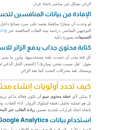
الزائر بشكل غير مباشر باتخاذ قرار.
الإفادة من بيانات المنافسين لتحسي
التوجيهي المباشر. دراسة بنية الفئات المنافسة عبر
king
التصنيفات
بصورة ذكية.
كتابة محتوى جذاب يدفع الزائر للا
كل فئة يجب أن تتحدث بلغة مستخدميها، وتُبرِز ما يميز
يقول: “هل نسيت شحن سيارتك؟ اكتشف الحل الذكي لشحنها في 10 دقائق”. هذا النوع من الصي
ويمنحك ثقة محركات البحث كما ثقة الزائر.
كيف تحدد أولويات إنشاء محت
لا يمكن لأي
خطة محتوى سيو
أن تكون فعالة ما لم ترتب
بل هو عملية تحليل دقيقة لسلوك الزوار، أداء الفئات، 
باتجاه اتخاذ قرارات مُجدية تضمن
زيادة الطلب عبر المح
استخدام بيانات Google Analytics لتحديد الصفحات الأضعف
الخطوة الأولى لأي
استراتيجية محتوى للفئات