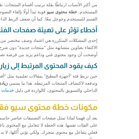
من أكثر الأسباب ارتباطًا بقلة ترتيب أقسام المنتجات: 
المستخدم.
خطة محتوى سيو
قوية تبدأ أولًا بإلغاء الن
القسم للمستخدم وجوجل معًا. كما أن ضعف الربط الداخ
أخطاء تؤثر على تهيئة صفحات الفئ
إحدى المشكلات المتكررة هي اعتماد وصف مختصر من سط
الاكتفاء بعناوين متشابهة مثل “منتجات جديدة” دون شرح
أوضحت أن وجود محتوى غني وداعم يزيد من فرصة تصدر الصفحات بنسبة 32% مقارنة با
كيف يقود المحتوى المرتبط إلى زيا
حين نربط فئة “أجهزة المطبخ” بمقالات تعليمية مثل “أف
وتدفعه لاكتشاف المنتجات المرتبطة. هذا ما يسمى
زياد
الداخلي والتسويق بالمحتوى، كالواردة في دليل
خدمات ت
مكونات خطة محتوى سيو فعّا
بعد أن فهمنا لماذا تمثل صفحات التصنيفات عناصر حاسم
على الفئات نفسها. هذه الخطة لا تتعامل مع المحتوى باعت