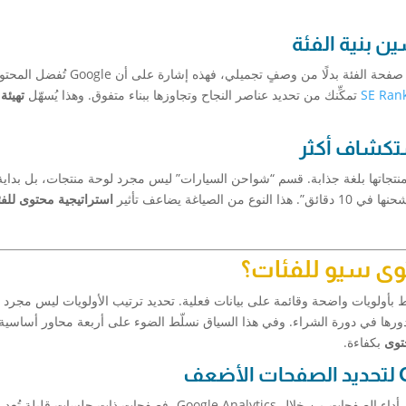
ن بنية الفئة
لو وجدت أن متجرًا منافسًا يعتمد على سرد نصائح داخل صفحة الفئة بدلًا من وصفٍ تجميلي، فهذه إشارة على أن gle
SE Ran
تمكِّنك من تحديد عناصر النجاح وتجاوزها ببناء متفوق. وهذا يُسهّل
تهيئة
ستكشاف أكثر
 منتجاتها بلغة جذابة. قسم “شواحن السيارات” ليس مجرد لوحة منتجات، بل بداي
اغة يضاعف تأثير
استراتيجية محتوى للف
وى سيو للفئات؟
ط بأولويات واضحة وقائمة على بيانات فعلية. تحديد ترتيب الأولويات ليس مجرد 
ودورها في دورة الشراء. وفي هذا السياق نسلّط الضوء على أربعة محاور أساسية
توى
بكفاءة.
تبدأ بتحليل أداء الصفحات من خلال Google Analytics، فصفحات ذات جلسات قلي