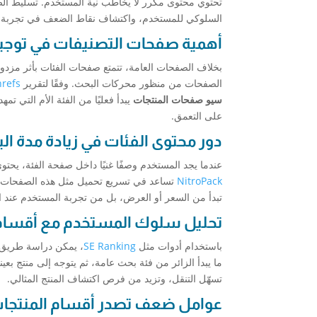
تحتوي محتوى مكرر لا يخاطب نية المستخدم. تسليط ال
السلوكي للمستخدم، واكتشاف نقاط الضعف في تجربة ا
أهمية صفحات التصنيفات في توجيه 
بخلاف الصفحات العامة، تتمتع صفحات الفئات بأثر مزدو
الصفحات من منظور محركات البحث. وفقًا لتقرير
refs
سيو صفحات المنتجات
يبدأ فعليًا من الفئة الأم التي تم
على التعمق.
دور محتوى الفئات في زيادة مدة ال
عندما يجد المستخدم وصفًا غنيًا داخل صفحة الفئة، يحتوي
NitroPack
تساعد في تسريع تحميل مثل هذه الصفحات ال
تبدأ من السعر أو العرض، بل من تجربة المستخدم عند ا
تحليل سلوك المستخدم مع أقسام 
باستخدام أدوات مثل
SE Ranking
، يمكن دراسة طريق ا
ما يبدأ الزائر من فئة بحث عامة، ثم يتوجه إلى منتج بعين
تسهّل التنقل، وتزيد من فرص اكتشاف المنتج المثالي.
عوامل ضعف تصدر أقسام المنتجا