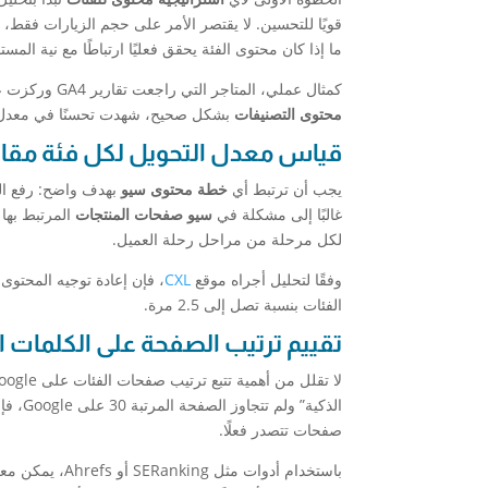
ما إذا كان محتوى الفئة يحقق فعليًا ارتباطًا مع نية المست
كمثال عملي، المتاجر التي راجعت تقارير GA4 وركزت على صفحات الفئات ذات الأداء “الآمن”، ثم قامت بإعادة كتابة محتواها استنادًا إلى
محتوى التصنيفات
بشكل صحيح، شهدت تحسنًا في معدل الجلسات بن
قياس معدل التحويل لكل فئة مقابل
يجب أن ترتبط أي
خطة محتوى سيو
بهدف واضح: رفع الت
غالبًا إلى مشكلة في
سيو صفحات المنتجات
المرتبط بها 
لكل مرحلة من مراحل رحلة العميل.
وفقًا لتحليل أجراه موقع
CXL
، فإن إعادة توجيه المحتو
الفئات بنسبة تصل إلى 2.5 مرة.
تقييم ترتيب الصفحة على الكلمات ال
الذكية” ولم تتجاوز الصفحة المرتبة 30 على Google، فإنها بحاجة إلى تدخل فوري ضمن
صفحات تتصدر فعلًا.
باستخدام أدوات