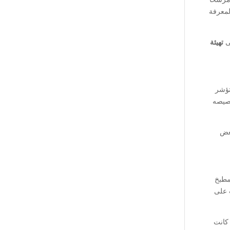
B)، ومتوسط زمن البقاء، لمعرفة
تهيئة
تؤشر
خصيصه
بعض
ت المطبخ
ت على
ذا كانت