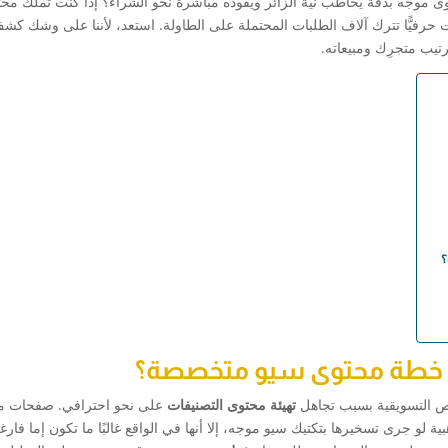
 موجّه بدقة يخاطب نية الزائر ويقوده مباشرة نحو الشراء؟ إذا كنت تملك محتو
حرفيًّا تترك آلاف الطلبات المحتملة على الطاولة. استعد، لأننا على وشك كش
رتيب متجرِك ومبيعاته.
؟
لى خطة محتوى سيو متخصصة؟
رص التسويقية بسبب تجاهل
تهيئة محتوى التصنيفات
على نحو احترافي. صفحات م
 لو جرى تسخيرها بتكتيك سيو موجه، إلا أنها في الواقع غالبًا ما تكون إما فارغة