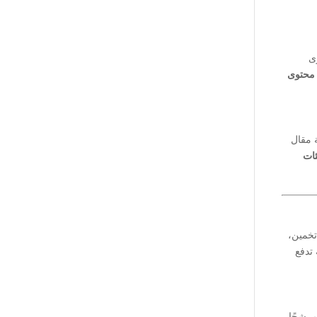
Goo تُفضل المحتوى
 محتوى
ة مقال
ئات
تخمين،
 تدفع
لة تُعد مرشحًا