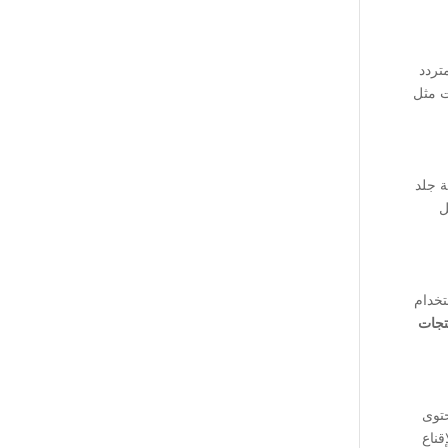
تردد
ت مثل
ة جلد
ل
تخدام
تجات
الفرق بين فرن سعته 70 لترًا وآخر 30 لترًا. محتوى
قناع