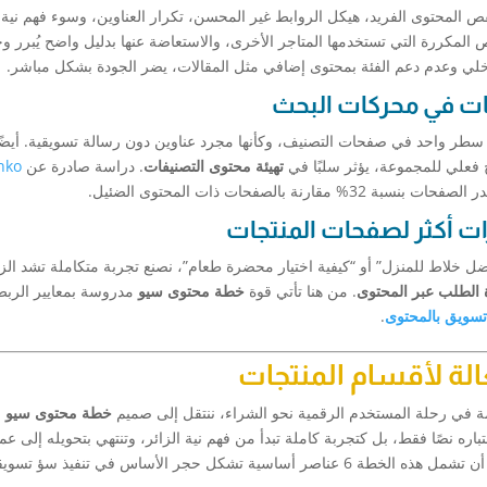
نقص المحتوى الفريد، هيكل الروابط غير المحسن، تكرار العناوين، وسوء فهم نية
صوص المكررة التي تستخدمها المتاجر الأخرى، والاستعاضة عنها بدليل واضح يُبرر و
لي وعدم دعم الفئة بمحتوى إضافي مثل المقالات، يضر الجودة بشكل مباشر.
ات في محركات البحث
ر واحد في صفحات التصنيف، وكأنها مجرد عناوين دون رسالة تسويقية. أيضًا
 فعلي للمجموعة، يؤثر سلبًا في
تهيئة محتوى التصنيفات
. دراسة صادرة عن
nko
لصفحات ذات المحتوى الضئيل.
رات أكثر لصفحات المنتجات
ضل خلاط للمنزل” أو “كيفية اختيار محضرة طعام”، نصنع تجربة متكاملة تشد الزا
ة الطلب عبر المحتوى
. من هنا تأتي قوة
خطة محتوى سيو
مدروسة بمعايير الربط
سويق بالمحتوى
.
لة لأقسام المنتجات
ة في رحلة المستخدم الرقمية نحو الشراء، ننتقل إلى صميم
خطة محتوى سيو
ا
باره نصًا فقط، بل كتجربة كاملة تبدأ من فهم نية الزائر، وتنتهي بتحويله إلى عم
فعلي يتفاعل مع محتوى متجرِك. ولكي تؤتي أُكلها، لا بد أن تشمل هذه الخطة 6 عناصر أساسية تشكل حجر الأساس في تنفيذ سؤ ت