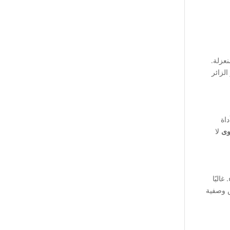
الزائر
داة
وى
لا
البًا
 وصفية