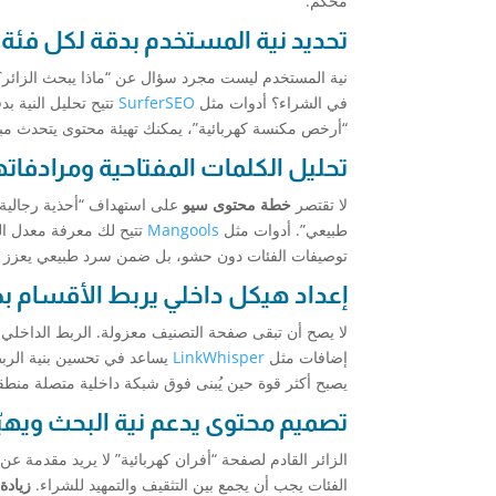
محكم.
تحديد نية المستخدم بدقة لكل فئة
نية المستخدم ليست مجرد سؤال عن “ماذا يبحث الزائر؟
في الشراء؟ أدوات مثل
SurferSEO
تتيح تحليل النية ب
“أرخص مكنسة كهربائية”، يمكنك تهيئة محتوى يتحدث مباش
تحليل الكلمات المفتاحية ومرادفاته
لا تقتصر
خطة محتوى سيو
على استهداف “أحذية رجالية”
طبيعي”. أدوات مثل
Mangools
تتيح لك معرفة معدل الب
توصيفات الفئات دون حشو، بل ضمن سرد طبيعي يعزز ت
إعداد هيكل داخلي يربط الأقسام ب
لا يصح أن تبقى صفحة التصنيف معزولة. الربط الداخلي
إضافات مثل
LinkWhisper
يساعد في تحسين بنية الربط
يصبح أكثر قوة حين يُبنى فوق شبكة داخلية متصلة منطقيًا
تصميم محتوى يدعم نية البحث ويهيّئ
الفئات يجب أن يجمع بين التثقيف والتمهيد للشراء.
زيادة