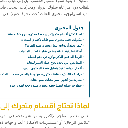
المطبخ” لا يعود لسوء تصميم فحسب، بل إلى غياب محتوى
للفئات دون مراعاة سلوك الزوار ومحركات البحث، فأنت 
تنفيذ
استراتيجية محتوى للفئات
تُحدث فرقًا حقيقيًا في ت
جدول المحتوى
لماذا تحتاج أقسام متجرك إلى خطة محتوى سيو متخصصة؟
مكونات خطة محتوى سيو فعّالة لأقسام المنتجات
كيف تحدد أولويات إنشاء محتوى سيو للفئات؟
أمثلة تطبيقية لخطة محتوى شاملة لفئات المنتجات
الربط الداخلي الذكي وأثره في دعم الخطة
المقاييس التي تحدد نجاح خطة السيو للفئات
أفضل أدوات تنفيذ وتحليل خطة المحتوى السيو
دراسة حالة: كيف ضاعف متجر سعودي طلباته من صفحات الفئات
مقارنة بين أشهر استراتيجيات سيو الفئات
خطوات عملية لتنفيذ خطة محتوى سيو ناجحة لفئة واحدة
لماذا تحتاج أقسام متجرك إ
تعاني معظم المتاجر الإلكترونية من هدر ضخم في الف
“ملابس الرجال” أو “مستلزمات الأطفال” تُعد واجهات ذهبية