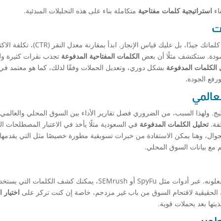
اء
استراتيجية كلمات مفتاحية
متكاملة بناء على هذه التحليلات المبدئية.
ت
بعد انطلاق الحملة، يأتي وقت القياس. لا يكفي أن تختار كلماتك جيدًا، بل عليك قياس الإنجاز. ابدأ 
الكلمات المفتاحية المدفوعة
تجذب نقرات كثيرة و
 الكلمات المدفوعة
بشكل دوري، وتعديل الحملات وفقًا لذلك، كما هو معتمد ف
رفع الجودة.
لعالمي
ليج. ولهذا السبب، من الضروري فصل تقارير الأداء بين السوق المحلي والعالمي
لفة.
تحليل الكلمات المدفوعة
في السعودية مثلًا يأخذ في الاعتبار المصطلحات ال
لجوال، وهنا يمكن الاستفادة من خبرات تسويقية مطورة خصيصًا مثل التي يقدمها
 مع بيانات السوق المحلي.
تحديد ما لا يفعله المنافسون لا يقل أهمية عن تقليد ما يفعلونه. عبر أدوات مثل SpyFu أو SEMrush، يمكنك كشف الكلمات ال
ك الحقيقية لاقتحام السوق من باب غير مزدحم، خاصة إن كنت تركز على
اختيار 
يتها بعد بحملات قوية.