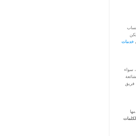
بمقارنة معدل النقر (CTR)، تكلفة الاكتساب
لكن
ي
خدمات
، سواء
شائعة
 فريق
تي يستخدمها
الكلمات