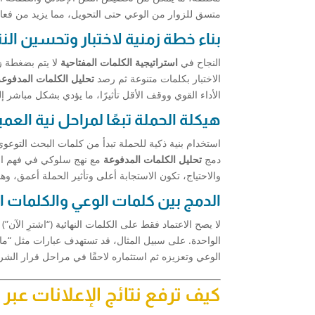
متسق للزوار من الوعي حتى التحويل، مما يزيد من فعالية
بناء خطة زمنية لاختبار وتحسين النت
النجاح في
استراتيجية الكلمات المفتاحية
لا يتم بضغطة ز
الاختبار بكلمات متنوعة ثم رصد
تحليل الكلمات المدفوع
الأداء القوي ووقف الأقل تأثيرًا، ما يؤدي بشكل مباشر 
هيكلة الحملة تبعًا لمراحل نية العم
استخدام بنية ذكية للحملة تبدأ من كلمات البحث التوعوي
دمج
تحليل الكلمات المدفوعة
مع نهج سلوكي في فهم ال
والاحتياج، تكون الاستجابة أعلى وتأثير الحملة أعمق، و
الدمج بين كلمات الوعي والكلمات ال
لا يصح الاعتماد فقط على الكلمات النهائية (“اشترِ الآن”)
الواحدة. على سبيل المثال، قد تستهدف عبارات مثل “ما 
الوعي وتعزيزه ثم استثماره لاحقًا في مراحل قرار الشر
كيف ترفع نتائج الإعلانات عبر 