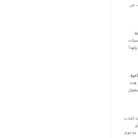
ث عن
ة
سينات
ولهذا
احية
 هذه
تفوق
ة لجذب
و
 مدعوم