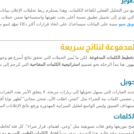
طوير
ع من التحليل الفعلي لكفاءة الكلمات، وهذا يستلزم ربط تحليلات الإعلان ببيانات
التي تؤدي إلى تحميل تطبيق بنسبة أعلى يجب تقويتها واستنساخها ضمن حملات 
يق سيو
مبنية على البيانات سيساعدك على اتخاذ قرارات أكثر ذكاءً تمهّد لنمو 
لمدفوعة لنتائج سريعة
تخطيط الكلمات المدفوعة
. لكن ما يُميز الحملات التي تحقق نتائج أسرع هو وجو
مهور. هنا تبدأ الرحلة نحو تصميم
استراتيجية الكلمات المفتاحية
التي تُترجم إلى نت
حويل
ديد العبارات التي يسهل تحويلها إلى زيارات مربحة. لا يتعلق الأمر بعدد النقرا
 تتضمن كلمات نية الشراء مثل “اشترِ، اطلب الآن، شحن مجاني” تُظهر نوايا أ
هداف العميق وليس الواسع لتقليل الميزانية المهدورة و
رفع نتائج الإعلانات ال
لكلمات
نصح بتوزيعها وفق فئات تسويقية مثل “وعي، اهتمام، قرار شراء”. كل فئة تُخاطب
لمقصودة بدقة عالية. هذا التصنيف يدعم مبدأ
اختيار الكلمات للظهور السريع
مع ت