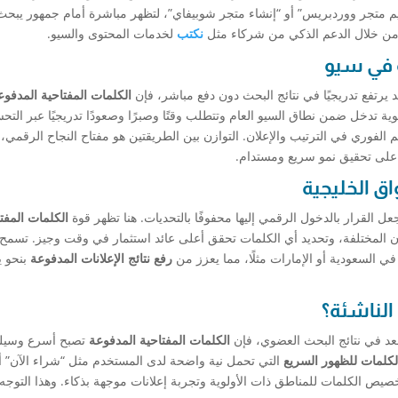
ميم متجر ووردبريس” أو “إنشاء متجر شوبيفاي”، لتظهر مباشرة أمام جمهور يبح
 من خلال الدعم الذكي من شركاء مثل
نكتب
لخدمات المحتوى والسيو.
ة في سيو
 يرتفع تدريجيًا في نتائج البحث دون دفع مباشر، فإن
الكلمات المفتاحية المدفوع
ة تدخل ضمن نطاق السيو العام وتتطلب وقتًا وصبرًا وصعودًا تدريجيًا عبر التح
 الفوري في الترتيب والإعلان. التوازن بين الطريقتين هو مفتاح النجاح الرقمي، 
على تحقيق نمو سريع ومستدام.
ق الخليجية
عل القرار بالدخول الرقمي إليها محفوفًا بالتحديات. هنا تظهر قوة
الكلمات المفت
ن المختلفة، وتحديد أي الكلمات تحقق أعلى عائد استثمار في وقت وجيز. تسمح
في السعودية أو الإمارات مثلًا، مما يعزز من
رفع نتائج الإعلانات المدفوعة
بنحو ي
الناشئة؟
عد في نتائج البحث العضوي، فإن
الكلمات المفتاحية المدفوعة
تصبح أسرع وسيل
الكلمات للظهور السريع
التي تحمل نية واضحة لدى المستخدم مثل “شراء الآن” أ
ص الكلمات للمناطق ذات الأولوية وتجربة إعلانات موجهة بذكاء. وهذا التوجه