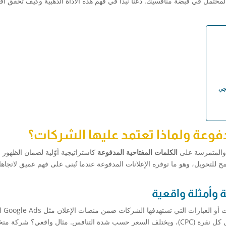
محتمل في قبضة منافسيك. دعنا نبدأ في فهم هذه الأداة الذهبية وكيف تحقق أف
جي
دفوعة ولماذا تعتمد عليها الشركات؟
ة والمتمرسة على
الكلمات المفتاحية المدفوعة
كاستراتيجية أوّلية لضمان الظهور 
للتحويل، وهو ما توفره الإعلانات المدفوعة عندما تُبنى على فهم عميق لاتجاه
 وأمثلة واقعية
تشير إلى قائمة 
في الصفحات الأولى عند عمليات البحث. يتم الدفع مقابل كل نقرة (CPC)، ويختلف السعر حسب شدة التنافس. مثال واقعي؟ ش