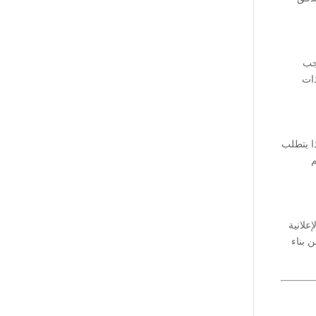
يجب
ذات
ذا يتطلب
م
علانية
 بناء