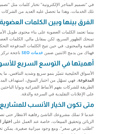
في “تصميم المتاجر الإلكترونية” تختار كلمات مثل “تص
تلك الخدمات، وهذا ما تحصل عليه العديد من الشركات
الفرق بينها وبين الكلمات العضوي
بينما تعتمد الكلمات العضوية على بناء محتوى طويل الأمد
تمنحك الظهور السريع، لكن بمقابل مالي. الكلمات العضوي
التقنية والمحتوى، في حين تتيح الكلمات المدفوعة التحكم
فهناك من يدمج الاثنتين ضمن
خدمات SEO
ناجحة تركز 
أهميتها في التوسع السريع للأسوا
الأسواق الخليجية تتميّز بنمو سريع وشديد التنافس، ما يج
المدفوعة
، فهي تسهّل من اختبار السوق، استهداف المد
الطريقة للشركات بفهم الأنماط الشرائية ونوايا الباحثين 
على الإعلانات التقليدية في السرعة والدقة.
متى تكون الخيار الأنسب للمشاريع 
عندما لا تملك مشروعك الناشئ رفاهية الانتظار حتى تص
الزبائن وتحقيق المبيعات، خاصة عند العمل على
اختيار 
“اطلب عرض سعر”. ومع وجود ميزانية صغيرة، يمكن تخصي