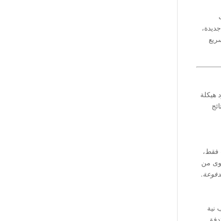
جديدة،
سريع
د هيكلة
ائج
ت فقط،
قوى من
مدفوعة
.
 نية
دفق