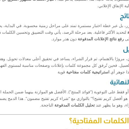
 الإنفاق الإعلاني.
ائج
ر، بل عبر خطة اختبار مستمرة تمتد على مراحل زمنية محسوبة. في البداية، 
ة
لتحديد الأكثر فاعلية. بعد مرحلة الرصد، يأتي وقت التضييق وتحسين الكلمات 
إلى
رفع نتائج الإعلانات المدفوعة
دون هدر موارد.
يل
، مرورًا بالاهتمام، ثم قرار الشراء، يساعد في تحقيق أعلى معدلات تحويل. وه
عميل. فحين تُرفق كل مجموعة كلمات بإعلانات وصفحات مناسبة لمستوى الفه
هذا جوهر أي
استراتيجية كلمات مفتاحية
قوية
نهائية
 أو فقط على التوعوية (“فوائد المنتج”). الأفضل هو الموازنة بينهما ضمن الحملة الإ
هو أفضل كريم تفتيح؟” بالتوازي مع “شراء كريم تفتيح مضمون”. هذا الدمج يضمن
اء، وهو ما يظهر عند
تحليل الكلمات المدفوعة
الناجحة.
الكلمات المفتاحية؟