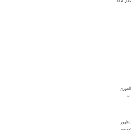
ضل أداء
الفوري
ات
من الكلمات أو العبارات التي تستهدفها الشركات ضمن منصات الإعلان مثل Google Ads للظهور
ركة متخصصة