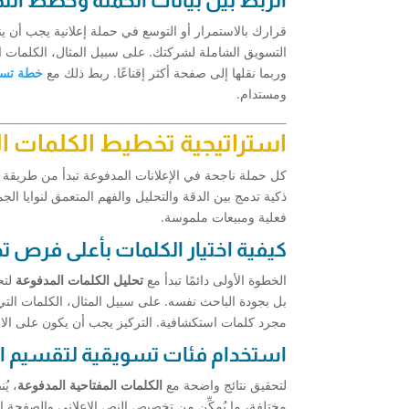
الربط بين بيانات الحملة وخطط الت
قرارك بالاستمرار أو التوسع في حملة إعلانية يجب أن ينب
التسويق الشاملة لشركتك. على سبيل المثال، الكلمات 
وربما نقلها إلى صفحة أكثر إقناعًا. ربط ذلك مع
خطة تسو
ومستدام.
استراتيجية تخطيط الكلمات ا
كل حملة ناجحة في الإعلانات المدفوعة تبدأ من طريقة
ذكية تدمج بين الدقة والتحليل والفهم المتعمق لنوايا الج
فعلية ومبيعات ملموسة.
كيفية اختيار الكلمات بأعلى فرص ت
الخطوة الأولى دائمًا تبدأ مع
تحليل الكلمات المدفوعة
لتح
بل بجودة الباحث نفسه. على سبيل المثال، الكلمات التي
مجرد كلمات استكشافية. التركيز يجب أن يكون على الاست
استخدام فئات تسويقية لتقسيم ا
لتحقيق نتائج واضحة مع
الكلمات المفتاحية المدفوعة
، يُ
مختلفة، ما يُمكِّن من تخصيص النص الإعلاني والصفحة ا