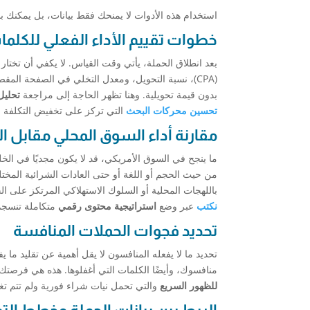
استخدام هذه الأدوات لا يمنحك فقط بيانات، بل يمكنك بن
خطوات تقييم الأداء الفعلي للكلما
(CPA)، نسبة التحويل، ومعدل التخلي في الصفحة المقصودة. ستكتشف مثلًا أن بعض
بدون قيمة تحويلية. وهنا تظهر الحاجة إلى مراجعة
تحليل
تحسين محركات البحث
التي تركز على تخفيض التكلفة و
مقارنة أداء السوق المحلي مقابل ا
ما ينجح في السوق الأمريكي، قد لا يكون مجديًا في الخ
من حيث الحجم أو اللغة أو حتى العادات الشرائية المخت
باللهجات المحلية أو السلوك الاستهلاكي المرتكز على ا
نكتب
عبر وضع
استراتيجية محتوى رقمي
متكاملة تنسجم
تحديد فجوات الحملات المنافسة
منافسوك، وأيضًا الكلمات التي أغفلوها. هذه هي فرصت
للظهور السريع
والتي تحمل نيات شراء فورية ولم تتم تغذ