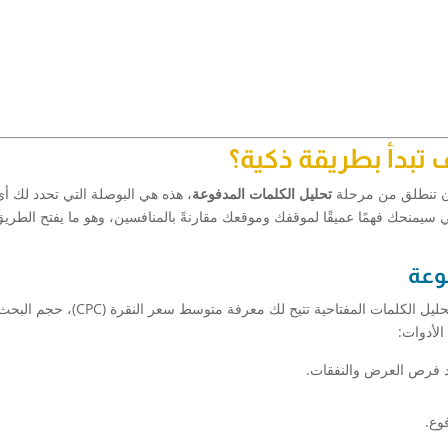
 تبدأ بطريقة ذكية؟
 أن تنطلق من مرحلة
تحليل الكلمات المدفوعة
، هذه هي البوصلة التي تحدد لك أ
كي سيمنحك فهمًا عميقًا لموقفك وموقعك مقارنةً بالمنافسين، وهو ما يفتح الطري
فوعة
البدء بدون الأدوات يعني أنك تتحرك في الظلام. أدوات تحليل الكلمات المفتاحية تتيح ل
الأدوات:
يد فرص العرض والنفقات.
وع.