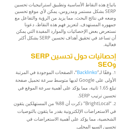
باتباع هذه النقاط الأساسية وتطبيق استراتيجيات تحسين
SERP بشكل مستمر ومدروس، يمكن لأي موقع تحسين
وضعه في نتائج البحث، مما يزيد من الرؤية والتفاعل مع
جمهوره المستهدف. لتعزيز فهم هذه النقاط، دعونا
نستعرض بعض الإحصائيات والموارد المفيدة التي يمكن
أن تساعد في تحقيق أهداف تحسين SERP بشكل أكثر
فعالية.
إحصائيات حول تحسين SERP
وSEO
وفقًا لـ”
Backlinko
“، الصفحات الموجودة في المرتبة
الأولى على Google لديها متوسط ​​سرعة تحميل صفحة
تبلغ 1.65 ثانية، مما يؤكد على أهمية سرعة الموقع في
تحسين ترتيب SERP.
“BrightLocal” ذكرت أن 88% من المستهلكين يثقون
في الاستعراضات الإلكترونية بقدر ما يثقون بالتوصيات
الشخصية، مما يؤكد على أهمية الاستعراضات في
تحسين السيو المحلي.