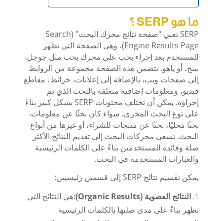
ما هو SERP ؟
SERP تعني “صفحة نتائج محرك البحث” (Search
Engine Results Page)، وهي الصفحة التي تظهر
للمستخدم بعد إجراء بحث على محرك بحث مثل جوجل،
بينج، أو ياهو. تتضمن هذه الصفحة مجموعة من الروابط
إلى صفحات ويب، بالإضافة إلى إعلانات، خرائط، مقاطع
فيديو، ومعلومات إضافية متعلقة بالبحث الذي تم
إجراؤه. يمكن أن تختلف محتويات SERP بشكل كبير بناءً
على نوع البحث المجرى، سواء كان بحثًا عن معلومات،
بحثًا محليًا، بحثًا عن منتجات للشراء، أو غيرها من أنواع
البحث. تسعى محركات البحث إلى تقديم النتائج الأكثر
صلة وفائدة للمستخدمين بناءً على الكلمات الرئيسية
والعبارات المستخدمة في البحث.
يمكن تقسيم نتائج SERP إلى قسمين رئيسيين:
النتائج العضوية (Organic Results)
:هي النتائج التي
تظهر بناءً على مدى صلتها بالكلمات الرئيسية