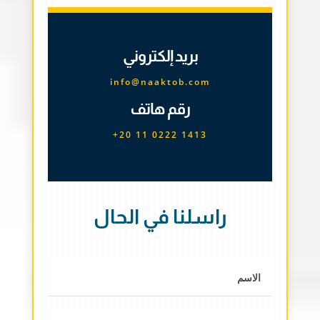
بريد إلكتروني
info@naaktob.com
رقم هاتف
+20 11 0222 1413
راسلنا في الحال