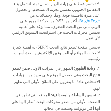
لا تقتصر فقط على زيادة الزيارات، بل تمتد لتشمل بناء
الثقة مع الجمهور، تحسين تجربة المستخدم، والحصول
على ميزة تنافسية قوية. وفقًا لإحصائيات من
BrightEdge
، أكثر من 53% من حركة المرور على
الويب تأتي من البحث العضوي، مما يؤكد على أهمية
تحسين محركات البحث في استراتيجية التسويق الرقمي
لأي عمل.
تحسين صفحة تصدر نتائج البحث (SERP) له أهمية كبيرة
لأصحاب المواقع أو المسوقين الإلكترونيين لعدة أسباب
رئيسية:
زيادة الظهور
: الظهور في المراتب الأولى ضمن
تصدر
نتائج البحث
يعني حصول الموقع على مزيد من الزيارات.
الأشخاص عادةً ما ينقرون على النتائج الأولى التي تظهر
لهم.
تحسين السلطة والمصداقية
: المواقع التي تظهر في
الصفحة الأولى من تصدر محركات البحث تُنظر إليها على
أنها أكثر موثوقية وسلطة في مجالها.