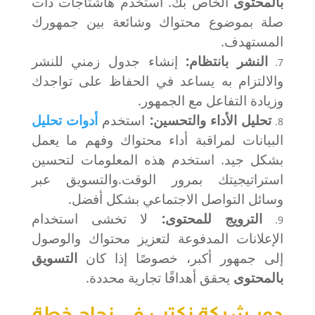
بالمحتوى
الخاص بك. استخدم هاشتاجات ذات
صلة بموضوع محتواك وشائعة بين جمهورك
المستهدف.
النشر بانتظام:
إنشاء جدول زمني للنشر
والالتزام به يساعد في الحفاظ على تواجدك
وزيادة التفاعل مع الجمهور.
تحليل الأداء والتحسين:
استخدم
أدوات تحليل
البيانات لمراقبة أداء محتواك وفهم ما يعمل
بشكل جيد. استخدم هذه المعلومات لتحسين
استراتيجيتك بمرور الوقت.والتسويق عبر
وسائل التواصل الاجتماعي بشكل أفضل.
الترويج للمحتوى:
لا تخشى استخدام
الإعلانات المدفوعة لتعزيز محتواك والوصول
إلى جمهور أكبر، خصوصًا إذا كان
التسويق
بالمحتوى
يحقق أهدافًا تجارية محددة.
دور شركة نكتب في نجاح خطة