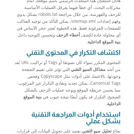
هاتان الملفتان هما المتحدث الرسمي باسم موقعك أمام
محركات البحث. أي خطأ فيهما يعرقل العمليات الأساسية
للزحف والفهرسة. من خلال مراجعة robots.txt بشكل يدوي
وفهم إعدادات sitemap.xml، يمكن التأكد من توجيه العناكب
للصفحات المرغوبة فقط. هذه الخطوة تُعتبر حجر الأساس في
أي محاولة جادة لكشف
أخطاء الزحف
وتحسين التوجيه داخل
بنية الموقع الداخلية
.
اكتشاف التكرار في المحتوى التقني
المحتوى المكرر سواء كان نصوصًا أو Tags أو تراكيب URL يُعد
من أشد
مشاكل السيو التقني
التي تؤثر على تقييم الصفحة
وجودتها. بالاعتماد على أدوات مثل Copyscape وفحص
Canonical Tags، يمكن تحديد وتفادي التكرار غير المرغوب،
مما يحسن خريطة الموقع ويوجه عمليات الزحف بالشكل
الصحيح. التكرار قد يكون أيضًا نتيجة عيوب في
بنية الموقع
الداخلية
.
استخدام أدوات المراجعة التقنية
بشكل عملي
نجاح
تحليل سيو التقني
يعتمد على تحويل البيانات إلى قرارات