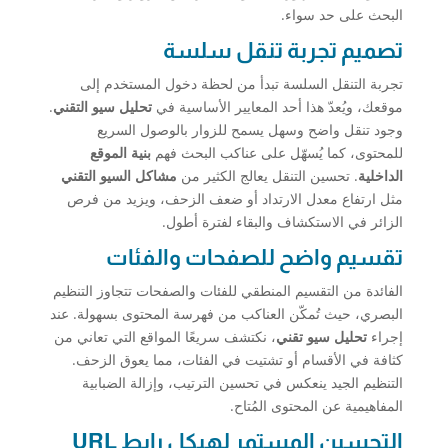
البحث على حد سواء.
تصميم تجربة تنقل سلسة
تجربة التنقل السلسة تبدأ من لحظة دخول المستخدم إلى
موقعك، ويُعدّ هذا أحد المعايير الأساسية في
تحليل سيو التقني
.
وجود تنقل واضح وسهل يسمح للزوار بالوصول السريع
للمحتوى، كما يُسهّل على عناكب البحث فهم
بنية الموقع
الداخلية
. تحسين التنقل يعالج الكثير من
مشاكل السيو التقني
مثل ارتفاع معدل الارتداد أو ضعف الزحف، ويزيد من فرص
الزائر في الاستكشاف والبقاء لفترة أطول.
تقسيم واضح للصفحات والفئات
الفائدة من التقسيم المنطقي للفئات والصفحات تتجاوز التنظيم
البصري، حيث تُمكّن العناكب من فهرسة المحتوى بسهولة. عند
إجراء
تحليل سيو تقني
، نكتشف سريعًا المواقع التي تعاني من
كثافة في الأقسام أو تشتيت في الفئات، مما يعوق الزحف.
التنظيم الجيد ينعكس في تحسين الترتيب، وإزالة الضبابية
المفاهيمية عن المحتوى المُتاح.
التحسين المستمر لهيكل رابط URL