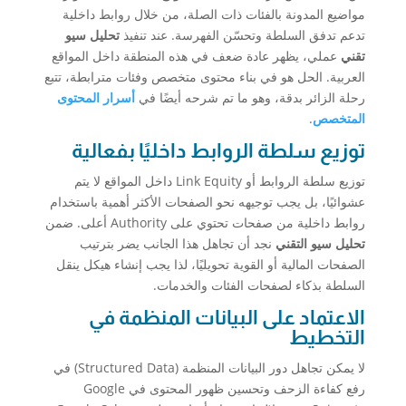
مواضيع المدونة بالفئات ذات الصلة، من خلال روابط داخلية
تدعم تدفق السلطة وتحسّن الفهرسة. عند تنفيذ
تحليل سيو
تقني
عملي، يظهر عادة ضعف في هذه المنطقة داخل المواقع
العربية. الحل هو في بناء محتوى متخصص وفئات مترابطة، تتبع
رحلة الزائر بدقة، وهو ما تم شرحه أيضًا في
أسرار المحتوى
المتخصص
.
توزيع سلطة الروابط داخليًا بفعالية
توزيع سلطة الروابط أو Link Equity داخل المواقع لا يتم
عشوائيًا، بل يجب توجيهه نحو الصفحات الأكثر أهمية باستخدام
روابط داخلية من صفحات تحتوي على Authority أعلى. ضمن
تحليل سيو التقني
نجد أن تجاهل هذا الجانب يضر بترتيب
الصفحات المالية أو القوية تحويليًا، لذا يجب إنشاء هيكل ينقل
السلطة بذكاء لصفحات الفئات والخدمات.
الاعتماد على البيانات المنظمة في
التخطيط
لا يمكن تجاهل دور البيانات المنظمة (Structured Data) في
رفع كفاءة الزحف وتحسين ظهور المحتوى في Google