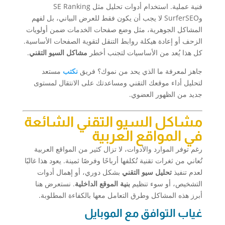
فنية عملية. استخدام أدوات تحليل مثل SE Ranking
وSurferSEO لا يجب أن يكون فقط للعرض البياني، بل لفهم
المشاكل الجوهرية، مثل وضع صفحات الخدمات ضمن أولويات
الزحف أو إعادة هيكلة روابط التنقل لتقوية الصفحات الأساسية.
كل هذا يُعد من الأساسيات لتجنب أخطر
مشاكل السيو التقني
.
جاهز لمعرفة ما الذي يحد من نموك؟ فريق
نكتب
مستعد
لتحليل أداء موقعك التقني ومساعدتك على الانتقال لمستوى
جديد من الظهور العضوي.
مشاكل السيو التقني الشائعة
في المواقع العربية
رغم توفر الموارد والأدوات، لا تزال كثير من المواقع العربية
تُعاني من ثغرات تقنية تُكلفها أرباحًا وفرصًا ثمينة. يعود هذا غالبًا
لعدم تنفيذ
تحليل سيو التقني
بشكل دوري، أو إهمال أدوات
التشخيص، أو سوء تنظيم
بنية الموقع الداخلية
. نستعرض هنا
أبرز هذه المشاكل وطرق التعامل معها بالكفاءة المطلوبة.
غياب التوافق مع الموبايل