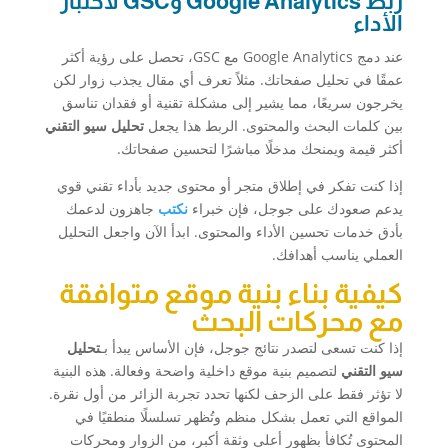
ربط Google Analytics وGSC لاختبار
الأداء
عند دمج Google Analytics مع GSC، تحصل على رؤية أكثر
عمقًا في تحليل صفحاتك. مثلاً تعرف أي مقال يجذب زوار لكن
يخرجون سريعًا، مما يشير إلى مشكلة تقنية أو فقدان تناسق
بين كلمات البحث والمحتوى. الربط هذا يجعل
تحليل سيو التقني
أكثر قيمة ويمنحك مدخلًا مباشرًا لتحسين صفحاتك.
إذا كنت تفكر في إطلاق متجر أو محتوى جديد بأداء تقني قوي
يدعم صعودك على جوجل، فإن خبراء
نكتب
جاهزون لدعمك
بأدق خدمات تحسين الأداء والمحتوى. ابدأ الآن واجعل التحليل
العملي يناسب أهدافك.
كيفية بناء بنية موقع متوافقة
مع محركات البحث
إذا كنت تسعى لتصدر نتائج جوجل، فإن الأساس يبدأ بـ
تحليل
سيو التقني
لتصميم بنية موقع داخلية واضحة وفعالة. هذه البنية
لا تؤثر فقط على الزحف لكنها تحدد تجربة الزائر من أول نقرة.
المواقع التي تعمل بشكل منظم وتُظهر تسلسلًا منطقيًا في
المحتوى تُكافأ بظهور أعلى وثقة أكبر، من الزوار ومحركات