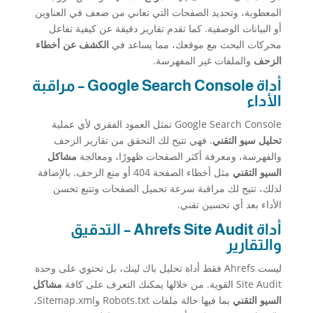
المعطوبة، وتحديد الصفحات التي تعاني من ضعف في العناوين
أو البيانات الوصفية. كما تقدم تقارير دقيقة عن كيفية تفاعل
محركات البحث مع موقعك، مما يساعد في
الكشف عن أخطاء
الزحف
والملفات غير المفهرسة.
أداة Google Search Console – مراقبة
الأداء
Google Search Console تمثل العمود الفقري لأي عملية
تحليل سيو التقني
. فهي تتيح لك التحقق من تقارير الزحف
والفهرسة، ومعرفة أكثر الصفحات ظهورًا، ومعالجة
مشاكل
السيو التقني
مثل أخطاء الصفحة 404 أو منع الزحف. بالإضافة
لذلك، تتيح لك مراقبة سرعة تحميل الصفحات وتتبع تحسن
الأداء بعد أي تحسين تقني.
أداة Ahrefs Site Audit – التدقيق
والتقارير
ليست Ahrefs فقط أداة تحليل باك لينك، بل تحتوي على وحدة
Site Audit القوية. من خلالها يمكنك التعرف على كافة
مشاكل
السيو التقني
بما فيها حالة ملفات Robots.txt وSitemap.xml،