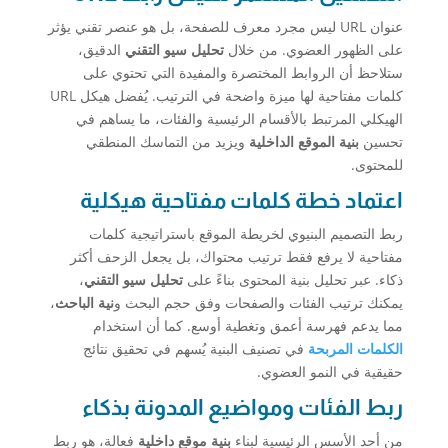
عنوان URL ليس مجرد معرف للصفحة، بل هو عنصر تقني يؤثر
على الظهور العضوي. من خلال
تحليل سيو التقني
الدقيق،
ستلاحظ أن الروابط المختصرة والمفيدة التي تحتوي على
كلمات مفتاحية لها ميزة واضحة في الترتيب. يُفضل هيكل URL
الهيكلي المرتبط بالأقسام الرئيسية والفئات، ما يساهم في
تحسين
بنية الموقع الداخلية
ويزيد من التماسك المنطقي
للمحتوى.
اعتماد خطة كلمات مفتاحية هيكلية
ربط التصميم البنيوي لخريطة الموقع باستراتيجية كلمات
مفتاحية لا يرفع فقط ترتيب محتواك، بل يجعل الزحف أكثر
ذكاء. عبر تحليل بنية المحتوى بناءً على
تحليل سيو التقني
،
يمكنك ترتيب الفئات والصفحات وفق حجم البحث و
نية الباحث
،
مما يدعم فهرسة أعمق وتغطية أوسع. كما أن استخدام
الكلمات المربحة
في تصنيف البنية يُسهم في تحقيق نتائج
حقيقية في النمو العضوي.
ربط الفئات ومواضيع المدونة بذكاء
من أحد الأسس الرئيسية لبناء
بنية موقع داخلية
فعالة، هو ربط