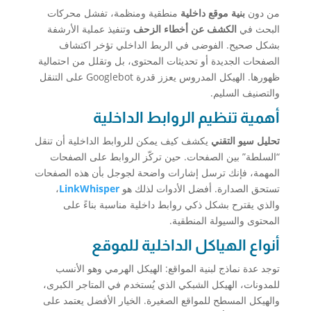
من دون
بنية موقع داخلية
منطقية ومنظمة، تفشل محركات
البحث في
الكشف عن أخطاء الزحف
وتنفيذ عملية الأرشفة
بشكل صحيح. الفوضى في الربط الداخلي تؤخر اكتشاف
الصفحات الجديدة أو تحديثات المحتوى، بل وتقلل من احتمالية
ظهورها. الهيكل المدروس يعزز قدرة Googlebot على التنقل
والتصنيف السليم.
أهمية تنظيم الروابط الداخلية
تحليل سيو التقني
يكشف كيف يمكن للروابط الداخلية أن تنقل
“السلطة” بين الصفحات. حين تركّز الروابط على الصفحات
المهمة، فإنك ترسل إشارات واضحة لجوجل بأن هذه الصفحات
تستحق الصدارة. أفضل الأدوات لذلك هو
LinkWhisper
،
والذي يقترح بشكل ذكي روابط داخلية مناسبة بناءً على
المحتوى والسيولة المنطقية.
أنواع الهياكل الداخلية للموقع
توجد عدة نماذج لبنية المواقع: الهيكل الهرمي وهو الأنسب
للمدونات، الهيكل الشبكي الذي يُستخدم في المتاجر الكبرى،
والهيكل المسطح للمواقع الصغيرة. الخيار الأفضل يعتمد على