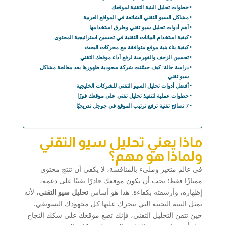
خطوات تحليل البنية التقنية لموقعك
مشاكل السيو التقني الشائعة في المواقع العربية
أهم أدوات تحليل سيو تقني وطرق استخدامها
كيفية استخدام البيانات التقنية في تحسين استراتيجية المحتوى
كيفية بناء بنية موقع متوافقة مع محركات البحث
تحسين الزحف والفهرسة لرفع أداء موقعك التقني
دراسة حالة: كيف حسّنت شركة سعودية ظهورها بعد معالجة مشاكل
سيو تقني
أفضل أدوات تحليل السيو التقني للشركات الخليجية
خطوات عملية لتنفيذ تحليل تقني على موقعك فورًا
7 نصائح تقنية ترفع ترتيب الموقع في جوجل تدريجيًا
ماذا يعني تحليل سيو التقني
ولماذا هو مهم؟
في عالم متغير ومليء بالمنافسة، لا يكفي أن تنتج محتوى
ممتازًا فقط؛ يجب أن يكون موقعك قادرًا تقنيًا على دعمه،
إظهاره، وأرشفته بكفاءة. هذا هو أساس
تحليل سيو التقني
، لأنه
يمثل البنية التحتية التي يتحرك عليها كل مجهودك التسويقي.
حين تتقن التحليل التقني، فإنك تضع موقعك على سكك النجاح