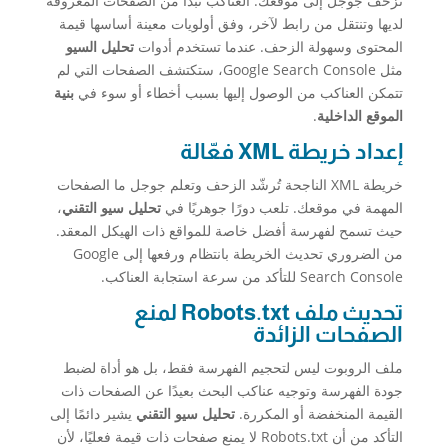
تزحف جوجل إلى موقعك. العناكب تبدأ من الصفحات المعروفة
لديها وتنتقل من رابط لآخر، وفق أولويات معينة أساسها قيمة
المحتوى وسهولة الزحف. عندما تستخدم أدوات
تحليل السيو
مثل Google Search Console، ستكتشف الصفحات التي لم
تتمكن العناكب من الوصول إليها بسبب أخطاء أو سوء في
بنية
الموقع الداخلية
.
إعداد خريطة XML فعّالة
خريطة XML الناجحة تُرشّد الزحف وتعلم جوجل ما الصفحات
المهمة في موقعك. تلعب دورًا جوهريًا في
تحليل سيو التقني
،
حيث تسمح لفهرسة أفضل خاصة للمواقع ذات الهيكل المعقد.
من الضروري تحديث الخريطة بانتظام ورفعها إلى Google
Search Console للتأكد من سرعة استجابة العناكب.
تحديث ملف Robots.txt لمنع
الصفحات الزائدة
ملف الروبوت ليس لتحجيم الفهرسة فقط، بل هو أداة لضبط
جودة الفهرسة وتوجيه عناكب البحث بعيدًا عن الصفحات ذات
القيمة المنخفضة أو المكررة.
تحليل سيو التقني
يشير دائمًا إلى
التأكد من أن Robots.txt لا يمنع صفحات ذات قيمة فعليًا، لأن