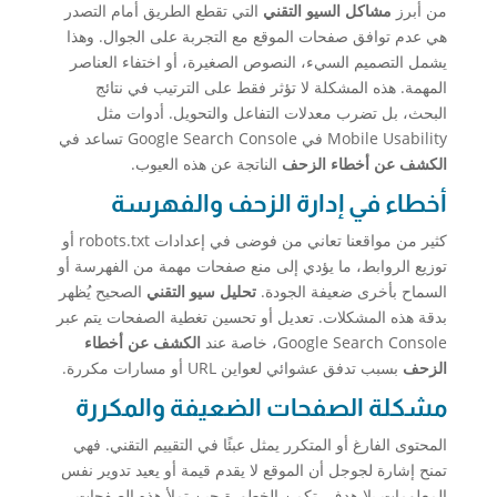
من أبرز
مشاكل السيو التقني
التي تقطع الطريق أمام التصدر
هي عدم توافق صفحات الموقع مع التجربة على الجوال. وهذا
يشمل التصميم السيء، النصوص الصغيرة، أو اختفاء العناصر
المهمة. هذه المشكلة لا تؤثر فقط على الترتيب في نتائج
البحث، بل تضرب معدلات التفاعل والتحويل. أدوات مثل
Mobile Usability في Google Search Console تساعد في
الكشف عن أخطاء الزحف
الناتجة عن هذه العيوب.
أخطاء في إدارة الزحف والفهرسة
كثير من مواقعنا تعاني من فوضى في إعدادات robots.txt أو
توزيع الروابط، ما يؤدي إلى منع صفحات مهمة من الفهرسة أو
السماح بأخرى ضعيفة الجودة.
تحليل سيو التقني
الصحيح يُظهر
بدقة هذه المشكلات. تعديل أو تحسين تغطية الصفحات يتم عبر
Google Search Console، خاصة عند
الكشف عن أخطاء
الزحف
بسبب تدفق عشوائي لعواين URL أو مسارات مكررة.
مشكلة الصفحات الضعيفة والمكررة
المحتوى الفارغ أو المتكرر يمثل عبئًا في التقييم التقني. فهي
تمنح إشارة لجوجل أن الموقع لا يقدم قيمة أو يعيد تدوير نفس
المعلومات بلا هدف. تكمن الخطورة حين تملأ هذه الصفحات