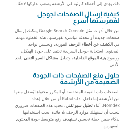
ذلك يؤدي إلى أخطاء كارثية في الأرشفة يصعب تداركها لاحقًا.
كيفية إرسال الصفحات لجوجل
لفهرستها أسرع
من خلال أدوات مثل Google Search Console يمكنك إرسال
صفحات جديدة أو محدثة مباشرة لفهرستها. هذه الخطوة مهمة
في
الكشف عن أخطاء الزحف
الفورية، وتحسين تواجد
المحتوى. استجابة جوجل السريعة تعتمد على جودة الهيكل،
ووضوح
بنية الموقع الداخلية
، وتقليل
مشاكل السيو التقني
للحد
الأدنى.
حلول منع الصفحات ذات الجودة
الضعيفة من الأرشفة
الصفحات ذات القيمة المنخفضة أو المكرر محتواها يُفضل منعها
من الأرشفة إما داخل Robots.txt أو من خلال إعداد
NoIndex. أثناء
تحليل سيو تقني
، تحديد هذه الصفحات ضروري
لتجنب أن تستهلك موارد الزحف بلا فائدة. يجب استخدامها
بذكاء ضمن خطة تحسين تستهدف رفع متوسط جودة المحتوى
المفهرس.