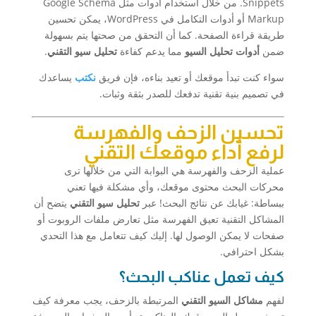
Snippets. من خلال استخدام أدوات مثل Google Schema
Markup أو أدوات التكامل في WordPress، يمكن تحسين
طريقة قراءة الصفحة. كما أن التحقق من صحتها يتم بسهولة
ضمن
أدوات تحليل السيو
مما يدعم كفاءة
تحليل سيو التقني
.
سواء كنت تبدأ موقعك أو تعيد بناءه، فإن فريق
نكتب
يساعدك
في تصميم بنية تقنية تدفعك للصدر بثقة وثبات.
تحسين الزحف والفهرسة
لرفع أداء موقعك التقني
عملية الزحف والفهرسة هي البوابة التي من خلالها ترى
محركات البحث محتوى موقعك، وأي مشكلة فيها تعني
ببساطة: غيابك عن نتائج البحث! عبر
تحليل سيو التقني
يتضح أن
المشاكل التقنية تعيق الفهرسة مثل تعارض ملفات الروبوت أو
صفحات لا يمكن الوصول لها. إليك كيف تتعامل مع هذا التحدي
بشكل احترافي.
كيف تعمل عناكب البحث؟
لفهم
مشاكل السيو التقني
المرتبطة بالزحف، يجب معرفة كيف