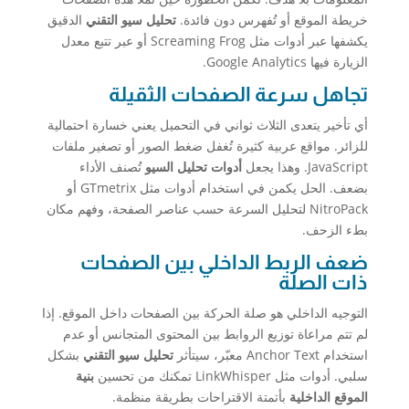
خريطة الموقع أو تُفهرس دون فائدة.
تحليل سيو التقني
الدقيق
يكشفها عبر أدوات مثل Screaming Frog أو عبر تتبع معدل
الزيارة فيها Google Analytics.
تجاهل سرعة الصفحات الثقيلة
أي تأخير يتعدى الثلاث ثواني في التحميل يعني خسارة احتمالية
للزائر. مواقع عربية كثيرة تُغفل ضغط الصور أو تصغير ملفات
JavaScript. وهذا يجعل
أدوات تحليل السيو
تُصنف الأداء
بضعف. الحل يكمن في استخدام أدوات مثل GTmetrix أو
NitroPack لتحليل السرعة حسب عناصر الصفحة، وفهم مكان
بطء الزحف.
ضعف الربط الداخلي بين الصفحات
ذات الصلة
التوجيه الداخلي هو صلة الحركة بين الصفحات داخل الموقع. إذا
لم تتم مراعاة توزيع الروابط بين المحتوى المتجانس أو عدم
استخدام Anchor Text معبّر، سيتأثر
تحليل سيو التقني
بشكل
سلبي. أدوات مثل LinkWhisper تمكنك من تحسين
بنية
الموقع الداخلية
بأتمتة الاقتراحات بطريقة منظمة.