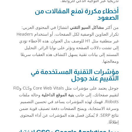
تدريجيًا عبر التوجيه الذكي للروابط.
أخطاء مكررة تمنع المقالات من
الصعود
من أكثر
مشاكل السيو التقني
انتشارًا في المحتوى العربي:
تكرار العناوين الوصفية لكل الصفحات، أو استخدام Headers
غير منطقية مثل H1 للوصف بدل العنوان. هذه الأخطاء تؤدي
إلى تشتت دلالات الصفحة وتؤثر على نوايا الزائر. التحليل
المستند إلى بيانات تقنية يسهل اكتشاف هذه العقبات سريعًا
ومعالجتها.
مؤشرات التقنية المستخدمة في
التقييم عند جوجل
جوجل يعتمد على مؤشرات مثل Core Web Vitals وCLS وFID
لتقييم صفحاتك، إلى جانب
بنية الموقع الداخلية
وحالة ملفات
Robots. فهمك لهذه المؤشرات يساعد في تحسين التصميم
وسرعة الاستجابة، ويمنح الصفحات دفعة تصنيف قوية ضمن
نتائج SERP. لا يُمكن فصل هذه المؤشرات عن أداء المحتوى
إطلاقًا.