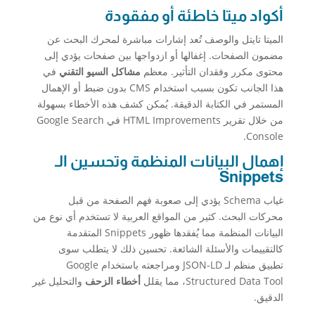
أكواد ميتا خاطئة أو مفقودة
الميتا تايتل والوصف تُعد إشارات مباشرة لمحرك البحث عن
مضمون الصفحات. إغفالها أو ازدواجها بين صفحات يؤدي إلى
محتوى مكرر وفقدان التأثير. معظم
مشاكل السيو التقني
في
هذا الجانب تكون بسبب استخدام CMS بدون ضبط أو الإهمال
المستمر في الكتابة الدقيقة. يُمكن كشف هذه الأخطاء بسهولة
من خلال تقرير HTML Improvements في Google Search
Console.
إهمال البيانات المنظمة وتحسين الـ
Snippets
غياب Schema يؤدي إلى صعوبة فهم الصفحة من قبل
محركات البحث. كثير من المواقع العربية لا تستخدم أي نوع من
البيانات المنظمة مما يُفقدها ظهور Snippets المتقدمة
كالتقييمات والأسئلة الشائعة. تحسين ذلك لا يتطلب سوى
تطبيق منظم لـ JSON-LD ومراجعته باستخدام Google
Structured Data Tool، مما يقلل
أخطاء الزحف
والتحليل غير
الدقيق.