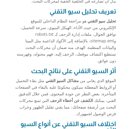
بدل أن تصارعه في الخلفية الخفية لمحركات البحث.
تعريف تحليل سيو التقني
تحليل سيو التقني
هو مراجعة النظام الداخلي للموقع
الإلكتروني من حيث الأداء، الهيكل البنيوي، سرعة التحميل،
توافق الجوال، ملفات إدارة الزحف كـ robots.txt
وsitemap.xml، بالإضافة إلى الأكواد الداعمة مثل الميتا
والبيانات المنظمة. الهدف منه ضمان أن محركات البحث
تستطيع اكتشاف موقعك، الزحف إليه، فهم محتواه، وفهرسته
دون عوائق.
أثر السيو التقني على نتائج البحث
الموقع الذي يعاني من
مشاكل السيو التقني
مثل بطء التحميل
أو الروابط المعطلة سيكون محكومًا عليه بالبقاء في الصفحات
المتأخرة، بغض النظر عن جودة المحتوى. فمن خلال التدقيق
الفني، يمكنك
الكشف عن أخطاء الزحف
التي تمنع محركات
البحث من أرشفة صفحاتك، مما يعني تقليل الظهور وخراب
فرص الوصول لجمهورك.
اختلاف السيو التقني عن أنواع السيو