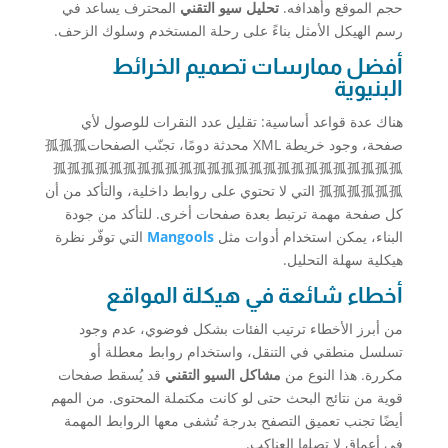
حجم الموقع وأهدافه.
تحليل سيو التقني
المحترف يساعد في
رسم الهيكل الأمثل بناءً على رحلة المستخدم وسلوك الزحف.
أفضل ممارسات تصميم الخرائط
البنيوية
هناك عدة قواعد أساسية: تقليل عدد النقرات للوصول لأي
صفحة، وجود خريطة XML محدثة دومًا، تجنّب الصفحات孤孤孤
孤孤孤孤孤孤孤孤孤孤孤孤孤孤孤孤孤孤孤孤孤孤孤孤孤
孤孤孤孤孤孤 التي لا تحتوي على روابط داخلية، والتأكد من أن
كل صفحة مهمة ترتبط بعدة صفحات أخرى. للتأكد من جودة
البناء، يمكن استخدام أدوات مثل
Mangools
التي توفّر نظرة
هيكلية سهلة التحليل.
أخطاء شائعة في هيكلة المواقع
من أبرز الأخطاء ترتيب الفئات بشكل فوضوي، عدم وجود
تسلسل منطقي في التنقل، واستخدام روابط معطلة أو
مكررة. هذا النوع من
مشاكل السيو التقني
قد يُسقط صفحات
قوية من نتائج البحث حتى لو كانت مكتملة المحتوى. من المهم
أيضًا تجنب تعميق التصفح بدرجة تُشفى معها الروابط المهمة
في أعماق لا تصلها العناكب.