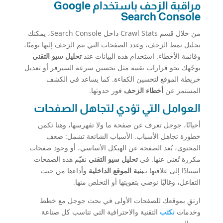
مراقبة الزحف باستخدام Google
Search Console
من خلال قسم Crawl Stats داخل Search Console، يمكنك
تحليل نمط الزحف، وعدد الصفحات التي يتم الزحف إليها يوميًا،
وقائمة الأخطاء. استخدام هذه البيانات عند
تحليل سيو التقني
يوجّهك نحو قرارات تقنية مثل تحسين سرعة السيرفر أو تعديل
خريطة الموقع لتحسين الكفاءة. كما يساعد في الكشف
المستمر عن
أخطاء الزحف
فور حدوثها.
العوامل التي تؤدي لتجاهل الصفحات
أحيانًا، جوجل تعرف عن صفحة ما ولا تفهرسها، وهنا تكمن
خطورة تجاهل الأسباب. الأسباب الشائعة تشمل: ضعف
المحتوى، بُعد الصفحة عن الهيكل الأساسي، أو وجود صفحات
مكررة تُغني عنها. في
تحليل سيو التقني
نقيّم هذه الصفحات
استنادًا إلى علاقتها بـ
بنية الموقع الداخلية
وأداءها من حيث
التفاعل، وغالبًا نوصي بتقويتها أو التخلص منها.
ارتقِ بموقعك للصفحات الأولى في بحث جوجل مع خطط
وخدمات
نكتب
التقنية والاحترافية التي تناسب كل صناعة