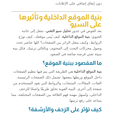
دون إنفاق إضافي على الإعلانات.
بنية الموقع الداخلية وتأثيرها
على السيو
بعد الغوص في جذور
تحليل سيو التقني
، ننتقل إلى جانبه
الحيوي:
بنية الموقع الداخلية
. كيف يُبنى موقعك، كيف توزَع
الروابط، وكيف ينتقل الزائر بين الصفحات؟ كلها عناصر تحدد
وصول محركات البحث إلى المحتوى، وبالتالي ترتيبك. فكل بنية
سيئة تعني فرصة ضائعة في الصعود.
ما المقصود ببنية الموقع؟
بنية الموقع الداخلية
هي الطريقة التي يتم فيها تنظيم الصفحات
داخل الموقع وربطها ببعضها. تشمل ذلك الصفحات الرئيسية،
الفئات، المقالات، المنتجات، والروابط التي تقود المستخدم من
صفحة إلى أخرى. البنية القوية تخلق طريقًا واضحًا للزحف
الداخلي، وتُسهل مهمة فهم العلاقة بين الصفحات المختلفة، مما
يساعد على رفع ترتيبها.
كيف تؤثر على الزحف والأرشفة؟