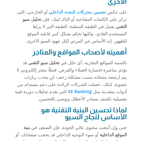
الأخرى
على عكس
تحسين محركات البحث الداخلي
أو الخارجي، التي
تركز على الكلمات المفتاحية أو الباك لينك، فإن
تحليل سيو
التقني
يعمل في الطبقة السفلية: الطبقة التي لا يراها
المستخدم العادي، ولكنها تحكم بشكل كبير قابلية الموقع
للظهور. إنه الأساس غير المرئي لكل جهود السيو الأخرى.
أهميته لأصحاب المواقع والمتاجر
بالنسبة للمواقع التجارية، أي خلل في
تحليل سيو التقني
قد
يؤدي مباشرة لخسارة العملاء والفرص. فمثلًا متجر إلكتروني لا
يتم أرشفة منتجاته بسبب مشكلة زحف، لن يجذب زيارات
عضوية. لذلك، حصلت الشركات الرائدة على دعم مستدام من
أدوات متقدمة مثل
SE Ranking
التي تقدم تحليلات دورية فنية
تفصيلية تكشف مصادر الأعطال وتوصي بالتحسين.
لماذا تحسين البنية التقنية هو
الأساس لنجاح السيو
حتى وإن أنتجت محتوى عالي الجودة، فإن الضعف في
بنية
الموقع الداخلية
أو سوء التوجيه الداخلي قد يحجب صفحاتك، أو