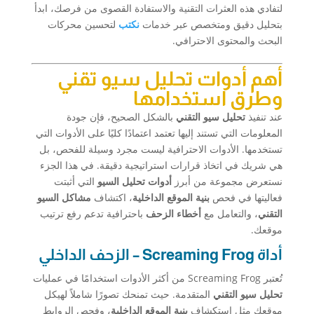
لتفادي هذه العثرات التقنية والاستفادة القصوى من فرصك، ابدأ
بتحليل دقيق ومتخصص عبر خدمات
نكتب
لتحسين محركات
البحث والمحتوى الاحترافي.
أهم أدوات تحليل سيو تقني
وطرق استخدامها
عند تنفيذ
تحليل سيو التقني
بالشكل الصحيح، فإن جودة
المعلومات التي تستند إليها تعتمد اعتمادًا كليًا على الأدوات التي
تستخدمها. الأدوات الاحترافية ليست مجرد وسيلة للفحص، بل
هي شريك في اتخاذ قرارات استراتيجية دقيقة. في هذا الجزء
نستعرض مجموعة من أبرز
أدوات تحليل السيو
التي أثبتت
فعاليتها في فحص
بنية الموقع الداخلية
، اكتشاف
مشاكل السيو
التقني
، والتعامل مع
أخطاء الزحف
باحترافية تدعم رفع ترتيب
موقعك.
أداة Screaming Frog – الزحف الداخلي
تُعتبر Screaming Frog من أكثر الأدوات استخدامًا في عمليات
تحليل سيو التقني
المتقدمة. حيث تمنحك تصورًا شاملاً لهيكل
موقعك مثل استكشاف
بنية الموقع الداخلية
، وفحص الروابط