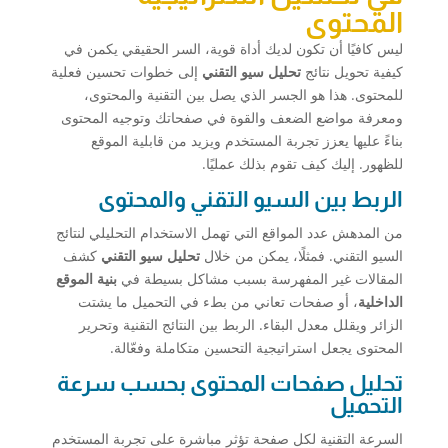
المحتوى
ليس كافيًا أن تكون لديك أداة قوية، السر الحقيقي يكمن في
كيفية تحويل نتائج
تحليل سيو التقني
إلى خطوات تحسين فعلية
للمحتوى. هذا هو الجسر الذي يصل بين التقنية والمحتوى،
ومعرفة مواضع الضعف والقوة في صفحاتك وتوجيه المحتوى
بناءً عليها يعزز تجربة المستخدم ويزيد من قابلية الموقع
للظهور. إليك كيف تقوم بذلك عمليًا.
الربط بين السيو التقني والمحتوى
من المدهش عدد المواقع التي تهمل الاستخدام التحليلي لنتائج
السيو التقني. فمثلًا، يمكن من خلال
تحليل سيو التقني
كشف
المقالات غير المفهرسة بسبب مشاكل بسيطة في
بنية الموقع
الداخلية
، أو صفحات تعاني من بطء في التحميل ما يشتت
الزائر ويقلل معدل البقاء. الربط بين النتائج التقنية وتحرير
المحتوى يجعل استراتيجية التحسين متكاملة وفعّالة.
تحليل صفحات المحتوى بحسب سرعة
التحميل
السرعة التقنية لكل صفحة تؤثر مباشرة على تجربة المستخدم