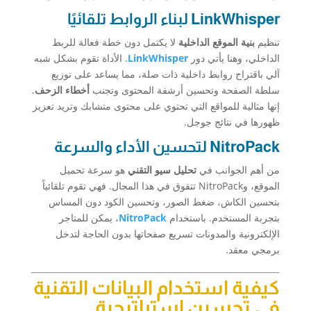
LinkWhisper لبناء الروابط تلقائيًا
تنظيم
بنية الموقع الداخلية
لا يكتمل دون خطة فعالة للربط
الداخلي، وهنا يأتي دور
LinkWhisper
. الأداة تقوم بشكل شبه
آلي باقتراح روابط داخلية ذات صلة، مما يساعد على توزيع
سلطة الصفحة وتحسين أرشفة المحتوى وتجنب
أخطاء الزحف
.
إنها مثالية للمواقع التي تحتوي على محتوى متشابك وتريد تعزيز
ظهورها في نتائج جوجل.
NitroPack لتحسين الأداء والسرعة
من أهم الجوانب في
تحليل سيو التقني
هو سرعة تحميل
الموقع، وNitroPack تتفوق في هذا المجال. فهي تقوم تلقائياً
بتحسين الكاش، ضغط الصور، وتحسين الكود دون المساس
بتجربة المستخدم. باستخدام
NitroPack
، يمكن للمتاجر
الإلكترونية والمدونات تسريع صفحاتها بدون الحاجة لتدخل
برمجي معقد.
كيفية استخدام البيانات التقنية
في تحسين استراتيجية