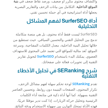
واكتشاف محتوى مكرر أو ضعيف، ورصد نقاط ضعف في
بنية
الموقع الداخلية
. التكامل بين بيانات الزحف والتقارير البصرية
يجعلها أداة استراتيجية في أي حملة تحسين تقني.
أداة SurferSEO لفهم المشاكل
التحليلية
SurferSEO ليست فقط أداة محتوى، بل هي منصة متكاملة
تدمج بين التحليل التقني والتحسين السياقي. حيث تستطيع من
خلالها تحليل البنية الداخلية، معدل الكلمات المفتاحية، وسرعة
الموقع. تُعد مثالية للمواقع التي تعتمد على المحتوى للاستهداف
العضوي. يمكنك البدء باستخدام
SurferSEO
لتحويل تقارير
التقنية إلى تحويرات فعالة على صفحاتك.
شرح SERanking في تحليل الأخطاء
التقنية
تقدم
SERanking
لوحة تحكم سهلة لفهم مشاكل الزحف،
تكرار المحتوى، الصفحات اليتيمة دون روابط، وتحسين العناصر
التقنية بسهولة. كما أنها أداة ذكية في متابعة أداء الكلمات
الرئيسية وتحليل حركة الزيارات. إذا كنت تدير موقعًا عربيًا،
فهذه الأداة تمنحك التوازن بين سهولة الاستخدام ودقة النتائج.