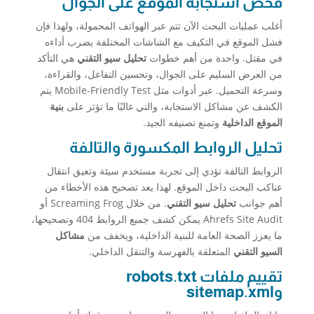
فحص استجابة الموقع على الجوال
أغلب عمليات البحث الآن تتم عبر الهواتف المحمولة، ولهذا فإن
فشل الموقع في التكيف مع الشاشات المختلفة يضرب أداءه
في مقتل. واحدة من أهم خطوات
تحليل سيو التقني
هي التأكد
من العرض السليم على الجوال، وتحسين التفاعل، والقراءة،
وسرعة التحميل. عبر أدوات مثل Mobile-Friendly Test يتم
الكشف عن مشاكل الاستجابة، والتي غالبًا ما تؤثر على
بنية
الموقع الداخلية
وتمنع تصنيفه الجيد.
تحليل الروابط المكسورة والتالفة
الروابط التالفة تؤدي إلى تجربة مستخدم سيئة وتعيق انتقال
عناكب البحث داخل الموقع. لهذا يعد تصحيح هذه الأخطاء من
أهم جوانب
تحليل سيو التقني
. من خلال Screaming Frog أو
Ahrefs Site Audit يمكن كشف جميع الروابط 404 وتصحيحها،
ما يعزز الصحة العامة للبنية الداخلية، ويخفف من
مشاكل
السيو التقني
المتعلقة بالفهرسة والتنقل الداخلي.
تقييم ملفات robots.txt
وsitemap.xml