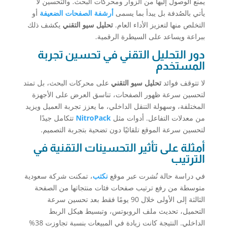
يمنع الوصول إليها من الزوار ومحركات البحث. والتحسين لا
يأتي بالصُدفة بل يبدأ بما يسمى
أرشفة الصفحات الضعيفة
أو
التخلص منها لتعزيز الأداء العام.
تحليل سيو التقني
يكشف ذلك
ببراعة ويساعد على السيطرة الرقمية.
دور التحليل التقني في تحسين تجربة
المستخدم
لا تتوقف فوائد
تحليل سيو التقني
على محركات البحث، بل تمتد
لتحسين سرعة ظهور الصفحات، تناسق العرض على الأجهزة
المختلفة، وسهولة التنقل الداخلي، ما يعزز تجربة العميل ويزيد
من معدلات التفاعل. أدوات مثل
NitroPack
تتكامل جيدًا
لتحسين سرعة الموقع تلقائيًا دون تضحية بتجربة التصميم.
أمثلة على تأثير التحسينات التقنية في
الترتيب
في دراسة حالة نُشرت عبر موقع
نكتب
، تمكنت شركة سعودية
متوسطة من رفع ترتيب صفحات فئات منتجاتها من الصفحة
الثالثة إلى الأولى خلال 90 يومًا فقط بعد تحسين سرعة
التحميل، تحديث ملف الروبوتس، وتبسيط هيكل الربط
الداخلي. النتيجة كانت زيادة في المبيعات بنسبة تجاوزت 38%