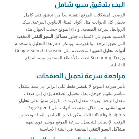
البدء بتدقيق سيو شامل
الوصول لمشكلات الموقع التقنية يبدأ من تدقيق فني كامل
يغطي كل الجوانب مثل أكواد الميتا، العناوين الفرعية، هيكل
الروابط، سرعة الصفحة، وأداء الموقع حسب الجهاز. هذه
العملية تسهم في اكتشاف جذور
مشاكل السيو التقني
المخفية
التي تعيق الزحف والفهرسة. ويمكن دعم هذا التحليل باستخدام
أدوات تحليل السيو
المتخصصة مثل Google Search Console
وScreaming Frog لتعقب الأخطاء المنتشرة ببنية الموقع
الداخلية.
مراجعة سرعة تحميل الصفحات
تأثير سرعة الموقع لا يقتصر فقط على الزائر، بل يمتد بشكل
مباشر لتقييم جوجل. بطء تحميل الصفحة يؤدي إلى ضعف
معدل الزحف وزيادة معدل الارتداد، ما يؤثر سلبيًا على
تحليل
سيو التقني
. من خلال مجموعة أدوات مثل PageSpeed
Insights وNitroPack، يمكن فحص العناصر الثقيلة وتحسين
الوقت الإجمالي للتحميل. سرعة الموقع مؤشر قوي لفهم
مشاكل السيو التقني
المخفية في البنية الأساسية.