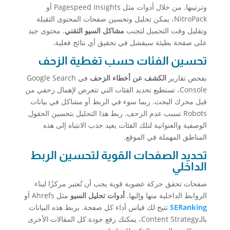
وترتيبها. من خلال أدوات مثل Pagespeed Insights أو
NitroPack، يمكن تحليل وتحسين صفحات المحتوى الثقيلة
وتقليل وقت التحميل لتجنب
مشاكل السيو التقني
. محتوى جيد
على صفحة بطيئة سيفشل في تحقيق أي نتائج فعلية.
تحسين الفئات حسب تغطية الزحف
بفحص تقارير
الكشف عن أخطاء الزحف
في Google Search
Console، تستطيع تحديد الفئات التي تتعرض لإهمال زحفي من
قبل محرك البحث. ربما سوء في الربط أو مشاكل في بيانات
Robots تسبب عدم الزحف. ربط هذا التحليل بتحسين الحقول
الوصفية والعنوانية لتلك الفئات يعيد جذب الانتباه إلى هذه
المناطق المهملة في الموقع.
تحديد الصفحات القوية لتحسين الربط
الداخلي
صفحات تحقق حركة عضوية قوية يجب أن تُعتبر مركزًا لبناء
الروابط الداخلية منها وإليها.
أدوات تحليل السيو
مثل Ahrefs أو
SERanking
تتيح لك قياس أداء كل صفحة. بربط هذه البيانات
بالـContent Strategy، يمكنك رفع جودة كل المقالات الأخرى