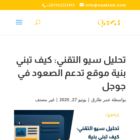
info@naaktob.com
+201102221413
تحليل سيو التقني: كيف تبني
بنية موقع تدعم الصعود في
جوجل
بواسطة
عمر طارق
|
يونيو 27, 2025
| غير مصنف