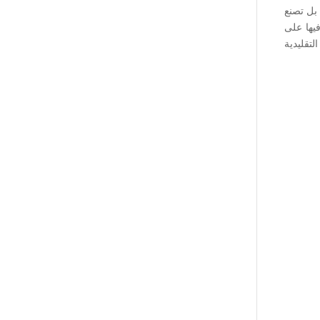
 بل تصنع
فيها على
تقليدية