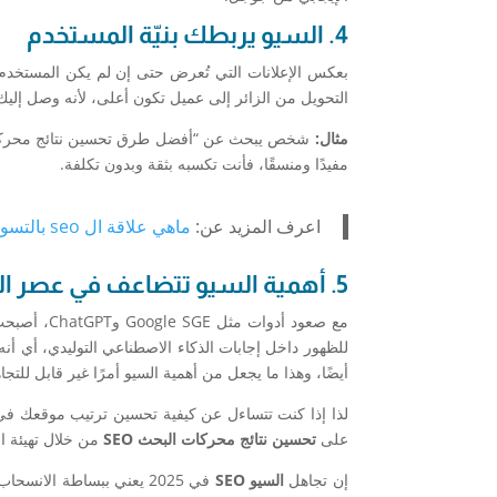
4. السيو يربطك بنيّة المستخدم
بعكس الإعلانات التي تُعرض حتى إن لم يكن المستخدم م
التحويل من الزائر إلى عميل تكون أعلى، لأنه وصل إليك 
مثال:
مفيدًا ومنسقًا، فأنت تكسبه بثقة وبدون تكلفة.
اعرف المزيد عن:
ماهي علاقة ال seo بالتسويق الرقمي؟
5. أهمية السيو تتضاعف في عصر الذكاء الاصطناعي
مع صعود أدوات مثل Google SGE وChatGPT، أصبحت المواقع التي تقدم محتوى منظّم، موثوق، ومبني على
للظهور داخل إجابات الذكاء الاصطناعي التوليدي، أي أنه
أيضًا، وهذا ما يجعل من أهمية السيو أمرًا غير قابل للت
لذا إذا كنت تتساءل عن كيفية تحسين ترتيب موقعك في
على
تحسين نتائج محركات البحث SEO
من خلال تهيئة ا
إن تجاهل
السيو SEO
في 2025 يعني ببساطة الا