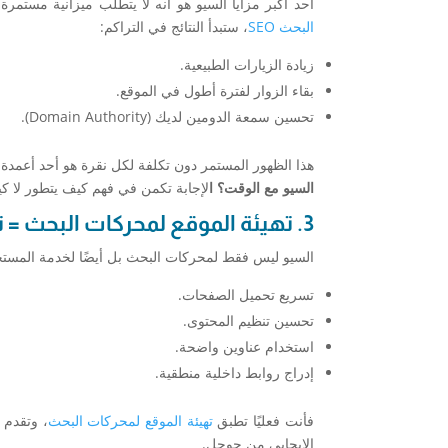
أحد أكبر مزايا السيو هو أنه لا يتطلب ميزانية مستم
البحث SEO
، ستبدأ النتائج في التراكم:
زيادة الزيارات الطبيعية.
بقاء الزوار لفترة أطول في الموقع.
تحسين سمعة الدومين لديك (Domain Authority).
هذا الظهور المستمر دون تكلفة لكل نقرة هو أحد أعمدة ا
السيو مع الوقت؟ ا
لإجابة تكمن في فهم كيف يتطور لا كي
3. تهيئة الموقع لمحركات البحث = تهيئة تجربة المستخدم
السيو ليس فقط لمحركات البحث بل أيضًا لخدمة المستخ
تسريع تحميل الصفحات.
تحسين تنظيم المحتوى.
استخدام عناوين واضحة.
إدراج روابط داخلية منطقية.
فأنت فعليًا تطبق
تهيئة الموقع لمحركات البحث
، وتقدم 
الإيجابي من جوجل.