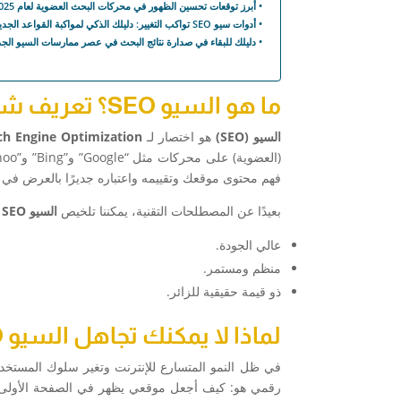
أبرز توقعات تحسين الظهور في محركات البحث العضوية لعام 2025
أدوات سيو SEO تواكب التغيير: دليلك الذكي لمواكبة القواعد الجديدة في 2025
دليلك للبقاء في صدارة نتائج البحث في عصر ممارسات السيو الجد
ما هو السيو SEO؟ تعريف شامل
السيو (SEO)
هو اختصار لـ
Search Engine Optimization
(العضوية) على محركات مثل “Google” و”Bing” و”Yahoo”، وهو
فهم محتوى موقعك وتقييمه واعتباره جديرًا بالعرض في ا
بعيدًا عن المصطلحات التقنية، يمكننا تلخيص
السيو SEO
ف
عالي الجودة.
منظم ومستمر.
ذو قيمة حقيقية للزائر.
لماذا لا يمكنك تجاهل السيو SEO؟
في ظل النمو المتسارع للإنترنت وتغير سلوك المستخد
رقمي هو: كيف أجعل موقعي يظهر في الصفحة الأولى من