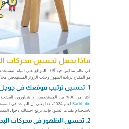
ماذا يجعل تحسين محركات ا
في عالم تتنافس فيه آلاف المواقع على انتباه المستخدم،
هو المفتاح لزيادة الظهور وجذب الزوار المستهدفين مجانً
1. تحسين ترتيب موقعك في جوجل = زيادة الظهور والثقة
أكثر من 90% من المستخدمين لا يتجاوزون الصفحة الأولى من نتائج البحث، و75% منهم ينقرون فقط على أول 3 نتائج، وفقًا لإحصائية
Backlinko
لعام 2024، هذا يعني أن التواجد في الصفحة الثانية وما بعدها هو بمثابة “عدم الظهور”، من خلال
باستخدام تقنيات السيو، فإنك ترفع احتمالية دخول الم
2. تحسين الظهور في محركات البحث يعزز من فرص النمو الطبيعي