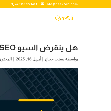
info@naaktob.com
+201102221413
هل ينقرض السيو SEO ويصبح من الماضي؟
بواسطة
بسنت حجاج
|
أبريل 18, 2025
|
المحتوى