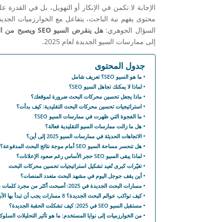
الإجابة لا تكمن في الإنكار أو التهويل، بل في القدرة ع
محتوى يفهم نية الباحث، يتفاعل مع الخوارزميات الجديد
السؤال الجوهري:
هل ينقرض السيو SEO ويصبح من الماضي؟
إلى ممارسات السيو الجديدة لعام 2025.
جدول المحتوى
ما هو السيو SEO؟ تعريف شامل
لماذا لا يمكنك تجاهل السيو SEO؟
ماذا يجعل تحسين محركات البحث ضرورة لموقعك؟
استراتيجيات تحسين محركات البحث التقليدية: كيف بدأت؟
ما الفجوة التي ظهرت في ممارسات السيو SEO؟
هل ما زالت ممارسات السيو التقليدية فعالة؟
الاتجاهات الحديثة في ممارسات السيو 2025 إلى أين؟
هل تنحسر مساحة السيو SEO أمام موجة نتائج البحث المدفوعة؟
لماذا يبقى السيو SEO حجر الأساس رغم صعود الإعلانات؟
تغيّرات كبرى تُعيد تشكيل استراتيجيات تحسين محركات البحث
أين يقف جوجل اليوم في مشهد البحث متعدد المنصات؟
مسارات البحث الجديدة في 2025: أصبحت أكثر من مجرد كلمات مفتاحية
كيف تواكب عوالم البحث الجديدة؟ 8 مسارات يجب أن تبدأ بها الآن
مستقبل السيو SEO في 2025: كيف تشكلت الحقبة الجديدة؟
من الخوارزميات إلى نوايا المستخدم: ما هو تأثير التحليلات السلوك