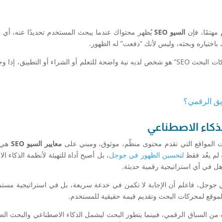
هتمًا، فإن
السيو SEO
يُظهر محتواك عندما يبحث المستخدم تحديدًا عنه، أي
باختياره وبحثه، وليس لأنك “دفعت” له الظهور.
شخص يبحث عن “أفضل طرق تحسين نتائج محركات البحث SEO” هو شخص لديه نية واضحة للتعلم أو الشراء أو التطبيق،
معايير السيو SEO
هي 
 لم يعُد فقط
لتحسين الظهور في جوجل
، بل أصبح أداة للتهيئة لأنظمة الذكاء ا
جاهل في أي استراتيجية رقمية حديثة.
 جوجل، فاعلم أن الإجابة لا تكمن في خدعة سريعة، بل في استراتيجية مستمر
لموقع لمحركات البحث وتقديم قيمة حقيقية للمستخدم.
نسحاب من السباق الرقمي، فبينما يتطور البحث ليشمل الذكاء الاصطناعي والبحث ا