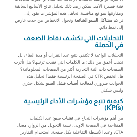
فنية قصيرة الأمد. يمكن رصد ذلك بتحليل نتائج الأسابيع السابقة
ومقارنتها بمواقع منافسة. تجاهل هذه المؤشرات يقود إلى
تراكم
مشاكل السيو الشائعة
وتحول الانخفاض من حدث عارض
إلى نمط دائم.
التحليلات التي تكشف نقاط الضعف
في الحملة
التحليلات الواعية لا تكتفي بتتبع عدد النقرات أو مدة البقاء، بل
تذهب أعمق من ذلك: ما الكلمات التي فقدت ترتيبها؟ هل تأثرت
الصفحات ذات النية التجارية أكثر من الصفحات المعلوماتية؟
هل انخفض CTR في الصفحة الرئيسية فقط؟ تحليل هذه
الجوانب ضروري لمعالجة
أسباب فشل السيو
بشكل جذري
وليس شكلي.
كيفية تتبع مؤشرات الأداء الرئيسية
(KPIs)
من أهم مؤشرات النجاح في
تقنيات سيو
: عدد الكلمات
المفتاحية في الصفحة الأولى، نسبة التحويل من الزوار، معدل
CTA، وعدد الأنشطة التفاعلية بكل صفحة. استخدام التقارير