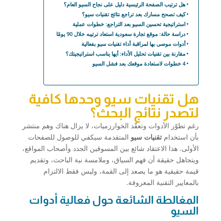
هل ترتيب الصفحة الرئيسية دليل على نجاح السيو العام؟
كيف تصحح مسارك بعد تراجع نتائج تقنيات سيو؟
استراتيجية تحسين السيو بعد التراجع: خطوات عملية
دراسة حالة: موقع تجارة سعودية استعاد ترتيبه خلال 90 يومًا
أدوات موصى بها لمراقبة أداء تقنيات سيو بفعالية
مقارنة بين تقنيات تحليل الأداء: أيها يناسب استراتيجيتك؟
4 خطوات لاستعادة موقعك بعد فشل السيو
هل تقنيات سيو وحدها كافية
لتصدر نتائج البحث؟
رغم تطوّر الأدوات وتعقّد الخوارزميات، لا يزال هناك وهم منتشر
بأن استخدام
تقنيات سيو
المتقدمة سيكفي للوصول للصفحات
الأولى. هذا الاعتقاد شائع بين المسوقين الجدد وأصحاب المواقع،
ويتجاهل حقيقة أن فهم السياق، وملامسة نية الباحث، وتقديم
قيمة حقيقية هو ما يصعد إلى القمة، وليس فقط الالتزام
بالمعايير التقنية المعروفة.
المغالطة الشائعة حول فعالية أدوات
السيو