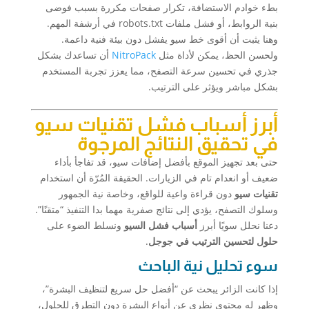
بطء خوادم الاستضافة، تكرار صفحات مكررة بسبب فوضى
بنية الروابط، أو فشل ملفات robots.txt في أرشفة المهم.
وهنا يثبت أن أقوى خط سيو يفشل دون بيئة فنية داعمة.
ولحسن الحظ، يمكن لأداة مثل
NitroPack
أن تساعدك بشكل
جذري في تحسين سرعة التصفح، مما يعزز تجربة المستخدم
بشكل مباشر ويؤثر على الترتيب.
أبرز أسباب فشل تقنيات سيو
في تحقيق النتائج المرجوة
حتى بعد تجهيز الموقع بأفضل إضافات سيو، قد تفاجأ بأداء
ضعيف أو انعدام تام في الزيارات. الحقيقة المُرّة أن استخدام
تقنيات سيو
دون قراءة واعية للواقع، وخاصة نية الجمهور
وسلوك التصفح، يؤدي إلى نتائج صفرية مهما بدا التنفيذ “متقنًا”.
دعنا نحلل سويًا أبرز
أسباب فشل السيو
ونسلط الضوء على
حلول لتحسين الترتيب في جوجل
.
سوء تحليل نية الباحث
إذا كانت الزائر يبحث عن “أفضل حل سريع لتنظيف البشرة”،
وظهر له محتوى نظري عن أنواع البشرة دون التطرق للحلول،