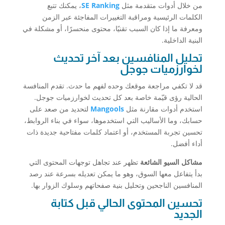
من خلال أدوات متقدمة مثل
SE Ranking
، يمكنك تتبع
الكلمات الرئيسية ومراقبة التغييرات المفاجئة عبر الزمن
ومعرفة ما إذا كان السبب تقنيًا، محتوى منحسرًا، أو مشكلة في
البنية الداخلية.
تحليل المنافسين بعد آخر تحديث
لخوارزميات جوجل
قد لا تكفي مراجعة موقعك وحده لفهم ما حدث. تقدم المنافسة
الحالية رؤى قيّمة خاصة بعد كل تحديث لخوارزميات جوجل.
استخدم أدوات مقارنة مثل
Mangools
لتحديد من صعد على
حسابك، وما الأساليب التي استخدموها، سواء في بناء الروابط،
تحسين تجربة المستخدم، أو اعتماد كلمات مفتاحية جديدة ذات
أداء أفضل.
مشاكل السيو الشائعة
تظهر عند تجاهل توجهات المحتوى التي
بدأ يتفاعل معها السوق، وهو ما يمكن تعديله بسرعة عند رصد
المنافسين الناجحين وتحليل بنية صفحاتهم وسلوك الزوار بها.
تحسين المحتوى الحالي قبل كتابة
الجديد