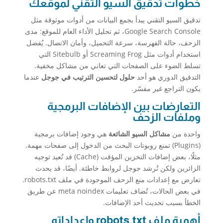
خطوات تدقيق السيو التقني لموقعك
تدقيق السيو التقني يبدأ بجمع البيانات من أدوات موثوقة مثل
Google Search Console، ثم تحليل الأداء العام للموقع: مدى
الزحف، حالة الفهرسة، سرعة التحميل، وأمان الاتصال. يُفضل
استخدام أدوات مثل Screaming Frog أو Sitebulb التي
تسلط الضوء على الصفحات التي تعاني من مشاكل مخفية.
التدقيق الدوري هو أحد
حلول لتحسين الترتيب في جوجل
عندما
يكون التراجع غير مفسّر.
التعارضات بين الإضافات البرمجية
وملفات الزحف
واحدة من
مشاكل السيو الشائعة
هي وجود إضافات برمجية
(Plugins) تمنع روبوتات البحث من الدخول إلى صفحات مهمة.
مثلًا، بعض إضافات التخزين المؤقت (Cache) قد تُعيد توجيه
الزائرين ولكن تُرشد جوجل لروابط خاطئة. أيضًا، قد يحدث
تعارض مع إعدادات منع الزحف الموجودة في ملف robots.txt.
في بعض الحالات، تُضاف تعليمات meta noindex عن طريق
الخطأ بسبب تحديث أحد الإضافات.
أهمية ملف robots.txt وإعداداته