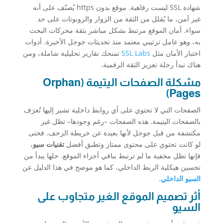
شهادة SSL ليست رفاهية. موقع بدون https يُصنّف على أنه
غير آمن، ما يُقلل من الثقة من الزوار والروبوتات على حد
سواء. أمان الموقع مرتبط بشكل مباشر بثقة محركات البحث
به، وهو عامل ترتيبي معتمد منذ تحديثات جوجل الأخيرة. أدوات
اختبار الأمان مثل
SSL Labs
تمنحك تقارير تحليلية شاملة، ومن
هناك تبدأ رحلة تعزيز الثقة الرقمية.
مشكلة الصفحات اليتيمة (Orphan
Pages)
الصفحات التي لا تحتوي على أي روابط داخلية تشير إليها تُعرَف
بالصفحات اليتيمة. هذه الصفحات –رغم وجودها– تظل غير
مكتشفة من قبل جوجل لأنها بعيدة عن خريطة الزحف. فحتى
لو كانت تحتوي على محتوى ممتاز وتطبق أفضل
تقنيات سيو
،
فإنها تظل مخفية ما لم ترتبط بباقي أجزاء الموقع. حلها يبدأ من
تحسين هيكلية الربط الداخلي، كما هو موضح في هذا الدليل عن
السيو الداخلي
.
أثر تصميم الموقع الغير متجاوب على
السيو