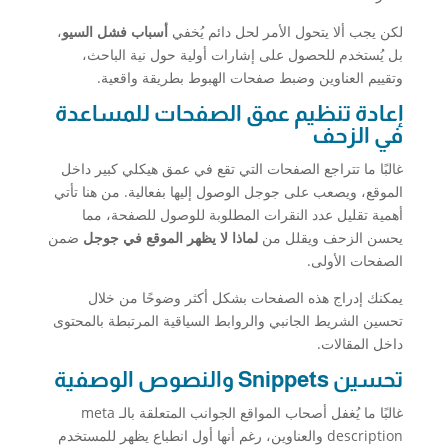
لكن يجب ألا يتحول الأمر لحل دائم يُخفي
أسباب فشل السيو
،
بل يُستخدم للحصول على إشارات أولية حول نية الباحث،
وتقييم العناوين وضبط صفحات الهبوط بطريقة واقعية.
إعادة تنظيم عمق الصفحات للمساعدة
في الزحف
غالبًا ما تتراجع الصفحات التي تقع في عمق هيكلي كبير داخل
الموقع، ويصعب على جوجل الوصول إليها بفعالية. من هنا تأتي
أهمية تقليل عدد النقرات المطلوبة للوصول للصفحة، مما
يحسن الزحف ويقلل من
لماذا لا يظهر الموقع في جوجل
ضمن
الصفحات الأولى.
يمكنك إدراج هذه الصفحات بشكل أكثر وضوحًا من خلال
تحسين الشريط الجانبي والروابط السياقية المرتبطة بالمحتوى
داخل المقالات.
تحسين Snippets والنصوص الوصفية
غالبًا ما يُغفل أصحاب المواقع الجوانب المتعلقة بالـ meta
description والعناوين، رغم أنها أول انطباع يظهر للمستخدم