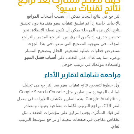
نتائج تقنيات سيو؟
التراجع في نتائج البحث يمكن أن يصيب أصحاب المواقع
بالإحباط خاصة إذا تم تطبيق
تقنيات سيو
متقدمة دون تحقيق
نتائج. لكن هذه المرحلة يمكن أن تكون نقطة الانطلاق نحو
تحسين جذري، إذ يكمن الفرق بين التراجع المدمر والتراجع
المؤقت في منهجية التصحيح التي تتبعها. في هذا الجزء،
نستعرض خطوات عملية لتشخيص الخلل وتصحيح المسار
بوعي، مما يساعدك على التغلب على
أسباب فشل السيو
واستعادة موقعك في ترتيب جوجل.
مراجعة شاملة لتقارير الأداء
أول خطوة لتصحيح نتائج
تقنيات سيو
بعد التراجع هي تحليل
البيانات المتوفرة من تقارير مثل Google Search Console
وGoogle Analytics. هذه التقارير تكشف التغيرات في معدل
النقر CTR، تراجع الترتيب لكلمات مفتاحية بعينها، ومصادر
الترافيك المتأثرة. يجب التركيز على مؤشرات الضعف مثل
انخفاض مفاجئ في صفحات معينة أو تراجع متوسط الترتيب
العام.