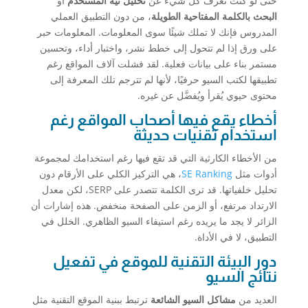
حتى لو كنت تعرف كل شيء عن
تحليل نية المستخدم
أو
البحث بالكلمة المفتاحية الطويلة
، من دون التطبيق العملي
المدروس فإنك لا تملك شيئًا سوى المعلومات. المعلومات حبر
على ورق إذا لم تتحول إلى خطط نشر، واختبار أداء، وتحسين
مستمر بناء على بيانات فعلية. لقد فشلت آلاف المواقع رغم
تطبيقها لكتب السيو حرفيًا، لأنها لم تترجم تلك المعرفة إلى
محتوى حيوي يُقرأ ويُفضَّل عن غيره.
أخطاء يقع فيها أصحاب المواقع رغم
استخدام تقنيات حديثة
من الأخطاء الكارثية التي قد تقع فيها رغم استخدامك لمجموعة
أدوات مثل
SE Ranking
، هي التركيز الكلي على الأرقام دون
تحليل خلفياتها. قد ترى الكلمة تتصدر على SERP، لكن معدل
الارتداد مرتفع، أو الزمن على الصفحة منخفض. هذه إشارات أن
الزائر لا يجد ما يريده رغم استيفاء السيو الظاهري. الخلل في
التطبيق، لا في الأداة.
دور البيئة التقنية للموقع في تفعيل
نتائج السيو
العديد من
مشاكل السيو الشائعة
ترتبط ببنية الموقع التقنية مثل