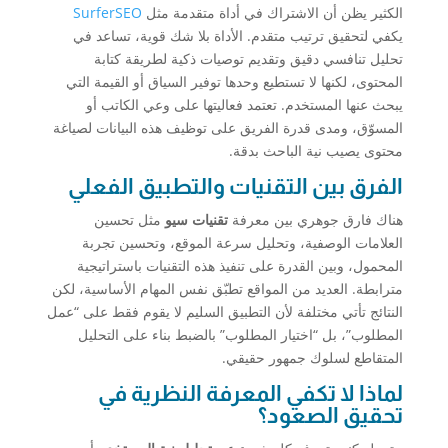
الكثير يظن أن الاشتراك في أداة متقدمة مثل
SurferSEO
يكفي لتحقيق ترتيب متقدم. الأداة بلا شك قوية، تساعد في
تحليل تنافسي دقيق وتقديم توصيات ذكية لطريقة كتابة
المحتوى، لكنها لا تستطيع وحدها توفير السياق أو القيمة التي
يبحث عنها المستخدم. تعتمد فعاليتها على وعي الكاتب أو
المسوّق، ومدى قدرة الفريق على توظيف هذه البيانات لصياغة
محتوى يصيب نية الباحث بدقة.
الفرق بين التقنيات والتطبيق الفعلي
هناك فارق جوهري بين معرفة
تقنيات سيو
مثل تحسين
العلامات الوصفية، وتحليل سرعة الموقع، وتحسين تجربة
المحمول، وبين القدرة على تنفيذ هذه التقنيات باستراتيجية
مترابطة. العديد من المواقع تطبّق نفس المهام الأساسية، لكن
النتائج تأتي مختلفة لأن التطبيق السليم لا يقوم فقط على “عمل
المطلوب”، بل “اختيار المطلوب” بالضبط بناء على التحليل
المتقاطع لسلوك جمهور حقيقي.
لماذا لا تكفي المعرفة النظرية في
تحقيق الصعود؟