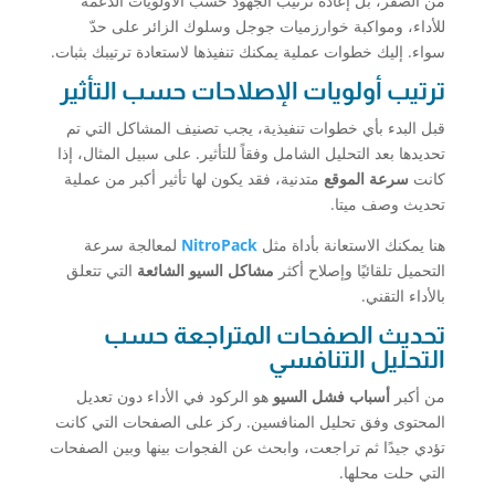
من الصفر، بل إعادة ترتيب الجهود حسب الأولويات الدعمة
للأداء، ومواكبة خوارزميات جوجل وسلوك الزائر على حدّ
سواء. إليك خطوات عملية يمكنك تنفيذها لاستعادة ترتيبك بثبات.
ترتيب أولويات الإصلاحات حسب التأثير
قبل البدء بأي خطوات تنفيذية، يجب تصنيف المشاكل التي تم
تحديدها بعد التحليل الشامل وفقاً للتأثير. على سبيل المثال، إذا
كانت
سرعة الموقع
متدنية، فقد يكون لها تأثير أكبر من عملية
تحديث وصف ميتا.
هنا يمكنك الاستعانة بأداة مثل
NitroPack
لمعالجة سرعة
التحميل تلقائيًا وإصلاح أكثر
مشاكل السيو الشائعة
التي تتعلق
بالأداء التقني.
تحديث الصفحات المتراجعة حسب
التحليل التنافسي
من أكبر
أسباب فشل السيو
هو الركود في الأداء دون تعديل
المحتوى وفق تحليل المنافسين. ركز على الصفحات التي كانت
تؤدي جيدًا ثم تراجعت، وابحث عن الفجوات بينها وبين الصفحات
التي حلت محلها.