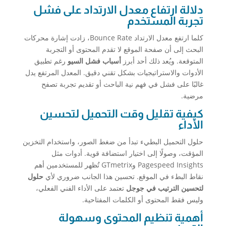
دلالة ارتفاع معدل الارتداد على فشل
تجربة المستخدم
كلما ارتفع معدل الارتداد Bounce Rate، زادت إشارة محركات
البحث إلى أن صفحة الموقع لا تقدم المحتوى أو التجربة
المتوقعة. ويُعد ذلك أحد أبرز
أسباب فشل السيو
رغم تطبيق
الأدوات والاستراتيجيات بشكل تقني دقيق. المعدل المرتفع يدل
غالبًا على فشل في فهم نية الباحث أو تقديم تجربة تصفح
مرضية.
كيفية تقليل وقت التحميل لتحسين
الأداء
حلول التحميل البطيء تبدأ من ضغط الصور، واستخدام التخزين
المؤقت، وصولًا إلى اختيار استضافة قوية. أدوات مثل
Pagespeed Insights وGTmetrix تُظهر للمستخدمين أهم
نقاط البطء في الموقع. تحسين هذا الجانب ضروري لأي
حلول
لتحسين الترتيب في جوجل
تعتمد على الأداء الفني الفعلي،
وليس فقط المحتوى أو الكلمات المفتاحية.
أهمية تنظيم المحتوى وسهولة