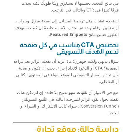
في نتائج البحث. تحسينها لا يستغرق وقتًا طويلًا، لكنه يحدث
فرقًا كبيرًا في CTR وبالتالي في الترتيب.
استخدم تقنيات مثل ترجمة المسائل إلى صيغة سؤال وجواب،
أو تضمين أرقام وحقائق لجذب الانتباه، خاصةً إن كنت تستهدف
الظهور ضمن نتائج
Featured Snippets
.
تخصيص CTA مناسب في كل صفحة
تدعم الهدف التسويقي
سؤال بديهي ولكنه جوهري: ماذا تريد أن يفعله الزائر بعد قراءة
الصفحة؟ CTA أو الدعوة لاتخاذ إجراء، يجب أن تكون واضحة،
وأن تخدم المسار التسويقي للموقع سواء في المحتوى الكتابي
أو التفاعلي.
ضع في الاعتبار أن
تقنيات سيو
تصبح بلا فائدة إن لم تكن هناك
نقطة تحول تقود الزائر للمرحلة التالية في القُمع التسويقي
(Conversion Funnel)، سواء كانت الاشتراك أو الشراء أو
الحجز.
دراسة حالة: موقع تجارة