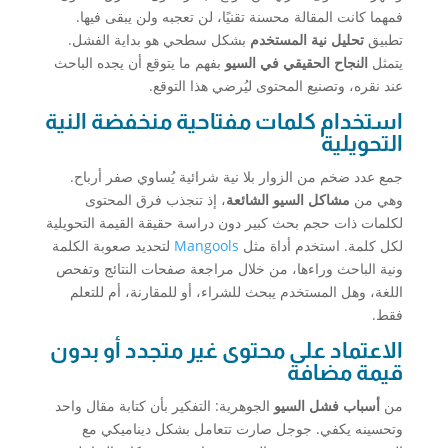
فمهما كانت المقالة محسنة تقنيًا، لن تعجبه ولن يبقى فيها.
تطبيق
تحليل نية المستخدم
بشكل سطحي هو بداية الفشل.
يتمثل
النجاح الحقيقي في السيو
بفهم ما يتوقع أن يجده الباحث
عند نقره، وتصنيع المحتوى ليُرضي هذا التوقع.
استخدام كلمات مفتاحية منخفضة النية
التحويلية
جمع عدد ضخم من الزوار بلا نية شرائية يُساوي صفر أرباح.
وهي من
مشاكل السيو الشائعة
، إذ تنجذب فرق المحتوى
لكلمات ذات حجم بحث كبير دون دراسة حقيقة القيمة التحويلية
لكل كلمة. استخدم أداة مثل
Mangools
لتحديد صعوبة الكلمة
ونية الباحث وراءها، من خلال مراجعة صفحات النتائج وتفحص
اللغة، وهل المستخدم يبحث للشراء، أو للمقارنة، أم للتعلم
فقط.
الاعتماد على محتوى غير متجدد أو بدون
قيمة مضافة
من
أسباب فشل السيو
الجوهرية: التفكير بأن كتابة مقال واحد
وتحسينه يكفي. جوجل صارت تتعامل بشكل ديناميكي مع