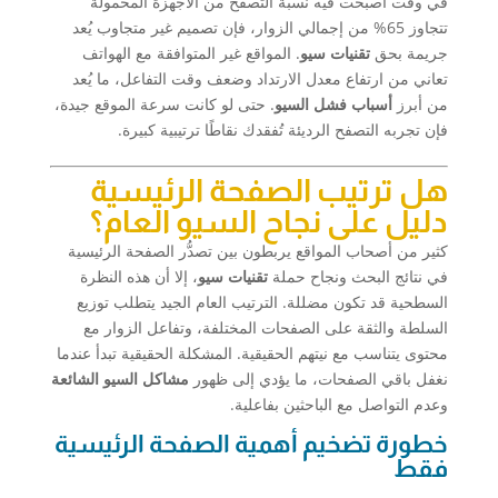
في وقت أصبحت فيه نسبة التصفح من الأجهزة المحمولة
تتجاوز 65% من إجمالي الزوار، فإن تصميم غير متجاوب يُعد
جريمة بحق
تقنيات سيو
. المواقع غير المتوافقة مع الهواتف
تعاني من ارتفاع معدل الارتداد وضعف وقت التفاعل، ما يُعد
من أبرز
أسباب فشل السيو
. حتى لو كانت سرعة الموقع جيدة،
فإن تجربه التصفح الرديئة تُفقدك نقاطًا ترتيبية كبيرة.
هل ترتيب الصفحة الرئيسية
دليل على نجاح السيو العام؟
كثير من أصحاب المواقع يربطون بين تصدُّر الصفحة الرئيسية
في نتائج البحث ونجاح حملة
تقنيات سيو
، إلا أن هذه النظرة
السطحية قد تكون مضللة. الترتيب العام الجيد يتطلب توزيع
السلطة والثقة على الصفحات المختلفة، وتفاعل الزوار مع
محتوى يتناسب مع نيتهم الحقيقية. المشكلة الحقيقية تبدأ عندما
نغفل باقي الصفحات، ما يؤدي إلى ظهور
مشاكل السيو الشائعة
وعدم التواصل مع الباحثين بفاعلية.
خطورة تضخيم أهمية الصفحة الرئيسية
فقط