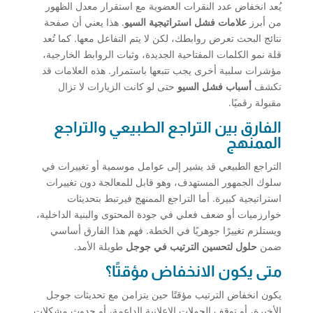
يُعد انخفاض عدد النقرات العضوية مع استقرار معدل الظهور
من أبرز
علامات فشل استراتيجية السيو
. هذا يعني أن صفحة
نتائج البحث تعرض روابطك، لكن لا يتم التفاعل معها. كما تُعد
قلة نمو الكلمات المفتاحية الجديدة، وثبات الروابط الخارجية،
مؤشرات سلبية أخرى يجب تتبعها باستمرار. هذه العلامات قد
تكشف
أسباب فشل السيو
حتى لو كانت الزيارات لا تزال
مقبولة رقميًا.
الفارق بين التراجع الطبيعي والتراجع
الممنهج
التراجع الطبيعي قد يشير إلى عوامل موسمية أو تغييرات في
سلوك الجمهور المستهدف، وهو قابل للمعالجة دون تغييرات
استراتيجية كبيرة. أما التراجع الممنهج فيرتبط بتحديثات
خوارزميات أو ضعف فعلي في جودة المحتوى والبنية الداخلية،
ويستلزم تغييرًا جوهريًا في الخطة. فهم هذا الفارق أساسي
ضمن
حلول لتحسين الترتيب في جوجل
طويلة الأمد.
متى يكون الانخفاض مؤقتًا؟
يكون انخفاض الترتيب مؤقتًا حين يتزامن مع تحديثات جوجل
الأخيرة، أو توقف الحملات الإعلانية الداعمة، أو حدوث مشكلات