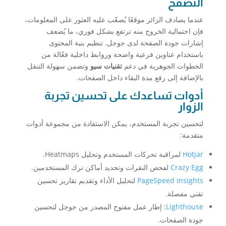
التصفح
عندما يصادف الزائر موقعًا يُصعّب عليه العثور على المعلومات،
فإن احتمالية الخروج منه ترتفع بشكل فوري، ما يُضعف
إشارات جودة الصفحة لدى جوجل. تنظيم بنية المحتوى
باستخدام عناوين فرعية واضحة وروابط داخلية فعّالة من
الخطوات الجوهرية في دعم
تقنيات سيو
وتضمن سهولة التنقل
بالإضافة إلى رفع مدة البقاء داخل الصفحات.
أدوات تساعدك على تحسين تجربة
الزوار
لتحسين تجربة المستخدم، يمكن الاستفادة من مجموعة أدوات
متقدمة:
Hotjar
لمراقبة تحركات المستخدم وتحليل Heatmaps.
Crazy Egg
لفحص النقرات وتحديد أماكن ترك المستخدمين.
PageSpeed Insights
لتحليل الأداء وتقديم تقارير تحسين
تقني مفصلة.
Lighthouse
: إطار عمل مفتوح المصدر من جوجل لتحسين
جودة الصفحات.