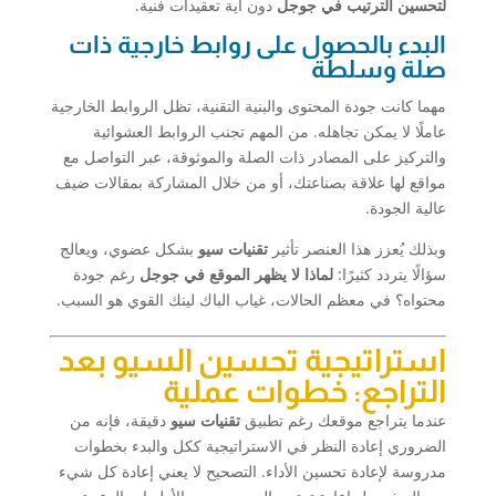
لتحسين الترتيب في جوجل
دون أية تعقيدات فنية.
البدء بالحصول على روابط خارجية ذات
صلة وسلطة
مهما كانت جودة المحتوى والبنية التقنية، تظل الروابط الخارجية
عاملًا لا يمكن تجاهله. من المهم تجنب الروابط العشوائية
والتركيز على المصادر ذات الصلة والموثوقة، عبر التواصل مع
مواقع لها علاقة بصناعتك، أو من خلال المشاركة بمقالات ضيف
عالية الجودة.
وبذلك يُعزز هذا العنصر تأثير
تقنيات سيو
بشكل عضوي، ويعالج
سؤالًا يتردد كثيرًا:
لماذا لا يظهر الموقع في جوجل
رغم جودة
محتواه؟ في معظم الحالات، غياب الباك لينك القوي هو السبب.
استراتيجية تحسين السيو بعد
التراجع: خطوات عملية
عندما يتراجع موقعك رغم تطبيق
تقنيات سيو
دقيقة، فإنه من
الضروري إعادة النظر في الاستراتيجية ككل والبدء بخطوات
مدروسة لإعادة تحسين الأداء. التصحيح لا يعني إعادة كل شيء