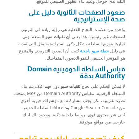
الثقة لدى جوجل ويُعيد بناء الظهور الطبيعي للموقع.
صعود الصفحات الثانوية دليل على
صحة الإستراتيجية
واحدة من علامات النجاح الفعلية هي رؤية زيادة في الترتيب
لصفحات غير رئيسية. هذا يعني أن
تقنيات سيو
المتبعة تؤتي
ثمارها بتوزيع السلطة بشكل ذكي. استراتيجية مثل التي نُفذت
في دليل
خطة سيو ناجحة
تُثبت أن الصعود التدريجي والمتنوع
هو المؤشر الحقيقي للنمو العضوي المتماسك.
قياس السلطة الدومينية Domain
Authority بدقة
لا يُمكن الحكم على نجاح
تقنيات سيو
دون فهم كيف يتم بناء
السلطة الرقمية. مقياس Domain Authority من Moz يمنحك
نظرة تقريبية، لكن يجب مشاركته مع مؤشرات حيوية أخرى
من Google Search Console وAhrefs. السلطة الحقيقية
تُبنى عبر محتوى قوي، روابط داخلية ذكية، ووجود باك لينك
خارجي من مواقع موثوقة.
كيف تصحح مسارك بعد تراجع