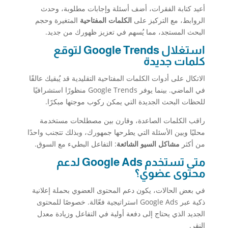
أعيد كتابة الفقرات، أضف أسئلة وإجابات مطلوبة، وحدث
الروابط، مع التركيز على
الكلمات المفتاحية
المتغيرة وحجم
البحث المستجد، مما يُسهم في تعزيز ظهورك من جديد.
استغلال Google Trends لتوقع
كلمات جديدة
الاتكال على أدوات الكلمات المفتاحية التقليدية قد يُبقيك عالقًا
في الماضي. بينما يوفر Google Trends منظورًا استشرافيًا
للحظات البحث الجديدة التي يمكن ركوب موجتها مبكرًا.
راقب الكلمات الصاعدة، وقارن بين مصطلحات مستخدمة
محليًا وبين الأسئلة التي يطرحها جمهورك، وبذلك تتجنب واحدًا
من أكثر
مشاكل السيو الشائعة
: التفاعل البطيء مع السوق.
متى تستخدم Google Ads لدعم
محتوى عضوي؟
في بعض الحالات، يكون دعم المحتوى العضوي بحملة إعلانية
ذكية عبر Google Ads استراتيجية فعّالة. خصوصًا للمحتوى
الجديد الذي يحتاج إلى دفعة أولية في التفاعل وزيادة معدل
النقر.