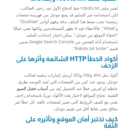
يُعتبر ملف robots.txt خط الدفاع الأول ضد زحف العناكب،
لكن استخدامه غير السليم قد يمنع جوجل من فهرسة صفحات
رئيسية! يجب ضبط هذا الملف بدقة وفهم أوامر “Disallow”
و”Allow”، فالأخطاء فيه لا تظهر للمستخدمين ولكنها تعني عمليًا
“اختفاء الموقع من جوجل”. يمكن اختبار إعدادات الملف
باستخدام أداة الفحص من Google Search Console ضمن
قسم “Robots.txt tester”.
أكواد الخطأ HTTP الشائعة وأثرها على
الزحف
أكواد مثل 404 و500 و302 تُرسل إشارات سلبية لعناكب
جوجل. وجود عدد كبير من الصفحات التي تُعيد التوجيه بطرق
خاطئة أو تُعرض خطأ عند التحميل يُعد من
أسباب فشل السيو
التقنية. تحتاج المواقع لاختبار هذه الأكواد دوريًا باستخدام زاحف
تقني مع كشف الروابط التي تشير لصفحات تالفة. كل خطأ غير
معالج يعني نقاط أقل في تقييم جوجل.
كيف تختبر أمان الموقع وتأثيره على
الثقة