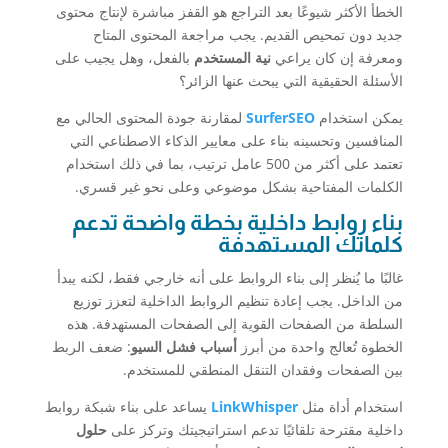
الخطأ الأكثر شيوعًا بعد التراجع هو القفز مباشرة لإنتاج محتوى
جديد دون تمحيص القديم. يجب مراجعة المحتوى المتاح
ومعرفة إن كان يراعي
نية المستخدم
بالفعل، وهل يجيب على
الأسئلة الحقيقية التي يبحث عنها الزائر؟
يمكن استخدام
SurferSEO
لمقارنة جودة المحتوى الحالي مع
المنافسين وتحسينه بناء على معايير الذكاء الاصطناعي التي
تعتمد على أكثر من 500 عامل ترتيب، بما في ذلك استخدام
الكلمات المفتاحية بشكل موضوعي وعلى نحو غير قسري.
بناء روابط داخلية بخطة واضحة تدعم
كلماتك المستهدفة
غالبًا ما يُنظر إلى بناء الروابط على أنه خارجي فقط، لكنه يبدأ
من الداخل. يجب إعادة تنظيم الروابط الداخلية لتعزز توزيع
السلطة من الصفحات القوية إلى الصفحات المستهدفة. هذه
الخطوة تُعالج واحدة من أبرز
أسباب فشل السيو
: ضعف الربط
بين الصفحات وفقدان التنقل المنطقي للمستخدم.
استخدام أداة مثل
LinkWhisper
يساعد على بناء شبكة روابط
داخلية مقترحة تلقائيًا تدعم استراتيجيتك وتركز على
حلول