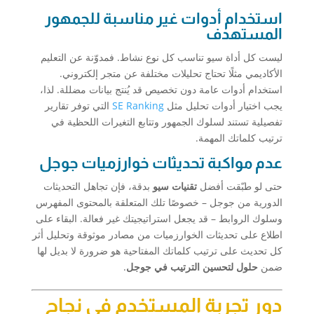
استخدام أدوات غير مناسبة للجمهور
المستهدف
ليست كل أداة سيو تناسب كل نوع نشاط. فمدوّنة عن التعليم
الأكاديمي مثلًا تحتاج تحليلات مختلفة عن متجر إلكتروني.
استخدام أدوات عامة دون تخصيص قد يُنتج بيانات مضللة. لذا،
يجب اختيار أدوات تحليل مثل
SE Ranking
التي توفر تقارير
تفصيلية تستند لسلوك الجمهور وتتابع التغيرات اللحظية في
ترتيب كلماتك المهمة.
عدم مواكبة تحديثات خوارزميات جوجل
حتى لو طبّقت أفضل
تقنيات سيو
بدقة، فإن تجاهل التحديثات
الدورية من جوجل – خصوصًا تلك المتعلقة بالمحتوى المفهرس
وسلوك الروابط – قد يجعل استراتيجيتك غير فعالة. البقاء على
اطلاع على تحديثات الخوارزميات من مصادر موثوقة وتحليل أثر
كل تحديث على ترتيب كلماتك المفتاحية هو ضرورة لا بديل لها
ضمن
حلول لتحسين الترتيب في جوجل
.
دور تجربة المستخدم في نجاح