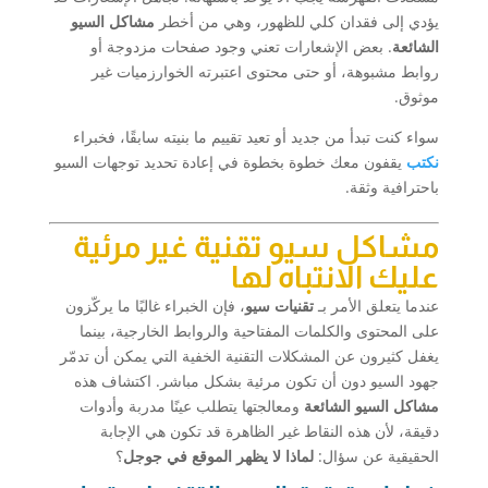
يؤدي إلى فقدان كلي للظهور، وهي من أخطر
مشاكل السيو
الشائعة
. بعض الإشعارات تعني وجود صفحات مزدوجة أو
روابط مشبوهة، أو حتى محتوى اعتبرته الخوارزميات غير
موثوق.
سواء كنت تبدأ من جديد أو تعيد تقييم ما بنيته سابقًا، فخبراء
نكتب
يقفون معك خطوة بخطوة في إعادة تحديد توجهات السيو
باحترافية وثقة.
مشاكل سيو تقنية غير مرئية
عليك الانتباه لها
عندما يتعلق الأمر بـ
تقنيات سيو
، فإن الخبراء غالبًا ما يركّزون
على المحتوى والكلمات المفتاحية والروابط الخارجية، بينما
يغفل كثيرون عن المشكلات التقنية الخفية التي يمكن أن تدمّر
جهود السيو دون أن تكون مرئية بشكل مباشر. اكتشاف هذه
مشاكل السيو الشائعة
ومعالجتها يتطلب عينًا مدربة وأدوات
دقيقة، لأن هذه النقاط غير الظاهرة قد تكون هي الإجابة
الحقيقية عن سؤال:
لماذا لا يظهر الموقع في جوجل
؟