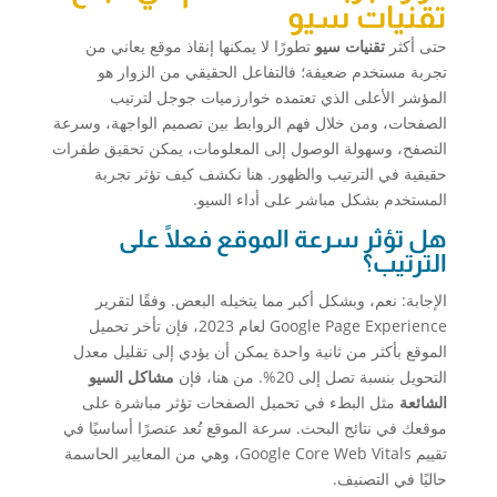
تقنيات سيو
حتى أكثر
تقنيات سيو
تطورًا لا يمكنها إنقاذ موقع يعاني من
تجربة مستخدم ضعيفة؛ فالتفاعل الحقيقي من الزوار هو
المؤشر الأعلى الذي تعتمده خوارزميات جوجل لترتيب
الصفحات، ومن خلال فهم الروابط بين تصميم الواجهة، وسرعة
التصفح، وسهولة الوصول إلى المعلومات، يمكن تحقيق طفرات
حقيقية في الترتيب والظهور. هنا نكشف كيف تؤثر تجربة
المستخدم بشكل مباشر على أداء السيو.
هل تؤثر سرعة الموقع فعلًا على
الترتيب؟
الإجابة: نعم، وبشكل أكبر مما يتخيله البعض. وفقًا لتقرير
Google Page Experience لعام 2023، فإن تأخر تحميل
الموقع بأكثر من ثانية واحدة يمكن أن يؤدي إلى تقليل معدل
التحويل بنسبة تصل إلى 20%. من هنا، فإن
مشاكل السيو
الشائعة
مثل البطء في تحميل الصفحات تؤثر مباشرة على
موقعك في نتائج البحث. سرعة الموقع تُعد عنصرًا أساسيًا في
تقييم Google Core Web Vitals، وهي من المعايير الحاسمة
حاليًا في التصنيف.