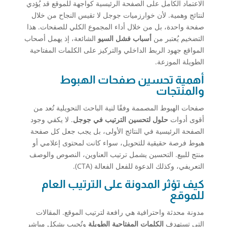
الاعتماد الكامل على الصفحة الرئيسية كواجهة للموقع قد يُؤدي
لنتائج وهمية. لأن خوارزميات جوجل لا تقيس النجاح من خلال
صفحة واحدة، بل من خلال أداء المجموع الكلي للصفحات. هذا
التضخيم يُعتبر من
أسباب فشل السيو
الشائعة، إذ يهمل أصحاب
المواقع جهود الربط الداخلي والتركيز على الكلمات المفتاحية
الطويلة الموزعة.
أهمية تحسين صفحات الهبوط
والمنتجات
صفحات الهبوط المصممة وفقًا لنية الباحث التحويلية تُعد من
أقوى أدوات
حلول لتحسين الترتيب في جوجل
. لا يكفي وجود
الصفحة الرئيسية في النتائج الأولى، بل يجب جعل كل صفحة
هبوط فرصة حقيقية للتحويل، سواء كانت لمحتوى إعلامي أو
منتج للبيع. التحسين يشمل ترتيب العناوين، النصوص والوصف
التعريفي، وكذلك الدعوة للفعل الفعالة (CTA).
كيف تؤثر المدونة على الترتيب العام
للموقع
مدونة محدثة واحترافية هي رافعة لترتيب الموقع. المقالات
التي تستهدف
الكلمات المفتاحية الطويلة
وتُجيب بشكل مباشر