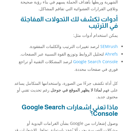
الشهرية وربطها بأهداف الحملة يسهم في بناء رؤية صحيحة
وتلافِي القرارات العشوائية التي تفاقم المشاكل.
أدوات تكشف لك التحولات المفاجئة
في الترتيب
يمكن استخدام أدوات مثل:
SEMrush
لرصد تغييرات الترتيب والكلمات المفقودة.
Ahrefs
لتحليل الروابط وتوزيع القوة النسبية عبر الصفحات.
Google Search Console
لرصد المشكلات التقنية أو تراجع
فوري في صفحات محددة.
كل أداة تكشف جزءًا من الصورة، واستخدامها المتكامل يساعد
على فهم
لماذا لا يظهر الموقع في جوجل
رغم تحديث تقني أو
محتوى جديد.
ماذا تعني إشعارات Google Search
Console؟
وصول إشعارات من Google بشأن الغرامات اليدوية أو
مشكلات الفهرسة يجب ألا يُؤخذ باستهانة. تجاهل الإشعارات قد