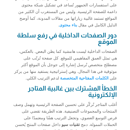
على استفسارات الجمهور تُساعد في تشكيل شبكة محتوى
داعمة للصفحة الرئيسية. وليس من المستغرب أن الكثير من
المواقع تستمد غالبية زياراتها من مقالات المدونة، كما أوضح
الدليل الكامل في مقال
بناء محتوى
.
دور الصفحات الداخلية في رفع سلطة
الموقع
الصفحات الداخلية ليست هامشية كما يظن البعض. بالعكس،
هي تمثل العمق المفاهيمي للموقع. كل صفحة تُرتّب على
مصطلح متخصص تُرسل إشارة إلى جوجل بأن الموقع أكثر
موثوقية في هذا المجال. وهي إستراتيجية يستفيد منها من يركز
على
الكلمات المفتاحية المتخصصة
لدعم الترتيب الكلي.
الخطأ المشترك بين غالبية المتاجر
الإلكترونية
أغلب المتاجر تُركّز على تحسين الصفحة الرئيسية وتهمل وصف
المنتجات والمجموعات التصنيفية. هذه الطريقة تقضي على
فرص التوسع العضوي، وتجعل الترتيب هشًا ومعتمدًا على
الحملات الممولة. دمج
تقنيات سيو
داخل صفحات المنتج يُحسن