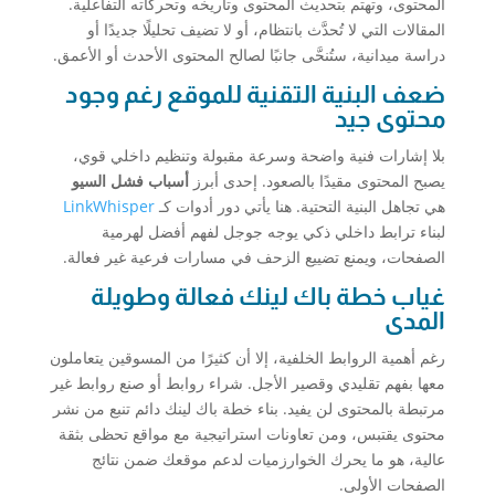
المحتوى، وتهتم بتحديث المحتوى وتاريخه وتحركاته التفاعلية.
المقالات التي لا تُحدَّث بانتظام، أو لا تضيف تحليلًا جديدًا أو
دراسة ميدانية، ستُنحَّى جانبًا لصالح المحتوى الأحدث أو الأعمق.
ضعف البنية التقنية للموقع رغم وجود
محتوى جيد
بلا إشارات فنية واضحة وسرعة مقبولة وتنظيم داخلي قوي،
يصبح المحتوى مقيدًا بالصعود. إحدى أبرز
أسباب فشل السيو
هي تجاهل البنية التحتية. هنا يأتي دور أدوات كـ
LinkWhisper
لبناء ترابط داخلي ذكي يوجه جوجل لفهم أفضل لهرمية
الصفحات، ويمنع تضييع الزحف في مسارات فرعية غير فعالة.
غياب خطة باك لينك فعالة وطويلة
المدى
رغم أهمية الروابط الخلفية، إلا أن كثيرًا من المسوقين يتعاملون
معها بفهم تقليدي وقصير الأجل. شراء روابط أو صنع روابط غير
مرتبطة بالمحتوى لن يفيد. بناء خطة باك لينك دائم تنبع من نشر
محتوى يقتبس، ومن تعاونات استراتيجية مع مواقع تحظى بثقة
عالية، هو ما يحرك الخوارزميات لدعم موقعك ضمن نتائج
الصفحات الأولى.