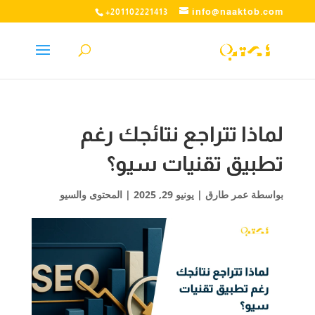
info@naaktob.com
+201102221413
لماذا تتراجع نتائجك رغم
تطبيق تقنيات سيو؟
بواسطة
عمر طارق
|
يونيو 29, 2025
|
المحتوى والسيو